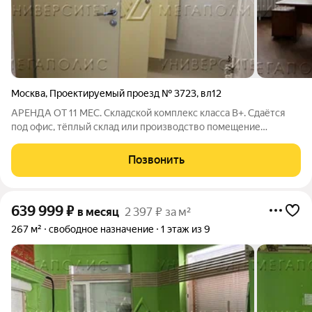
Москва
,
Проектируемый проезд № 3723
,
вл12
АРЕНДА ОТ 11 МЕС. Складской комплекс класса B+. Сдаётся
под офис, тёплый склад или производство помещение
свободной планировки на 2-м этаже площадью 64 кв.м. Высота
потолка 5 м. Стандартная отделка. Есть охрана.УСН. Лот №
Позвонить
251986. С риелторами не
639 999
₽
в месяц
2 397 ₽ за м²
267 м²
свободное назначение
1 этаж из 9