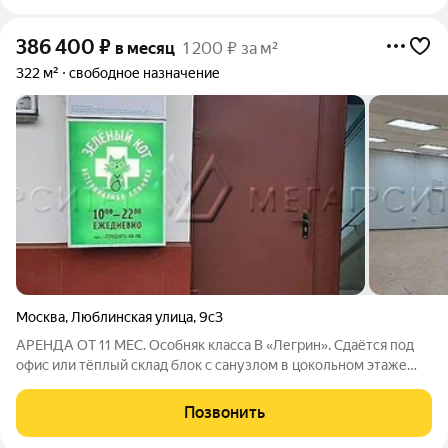
386 400
₽
в месяц
1 200 ₽ за м²
322 м²
свободное назначение
Москва
,
Люблинская улица
,
9с3
АРЕНДА ОТ 11 МЕС. Особняк класса B «Легрин». Сдаётся под
офис или тёплый склад блок с санузлом в цокольном этаже
площадью 322 кв.м. Высота потолка 2.7 м. Высококачественная
отделка. Есть охрана. Электрическая мощность 15 кВт.УСН,
Позвонить
эксплуатационные