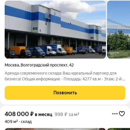
Москва
,
Волгоградский проспект
,
42
Аренда современного склада: Ваш идеальный партнер для
бизнеса! Общая информация: - Площадь: 4277 кв.м - Этаж: 2-й -
Возможность деления: Да, на две части. Преимущества для
вашего бизнеса: - Оптимальные условия хранения: - Складская
Позвонить
площадь
408 000
₽
в месяц
998 ₽ за м²
409 м²
склад