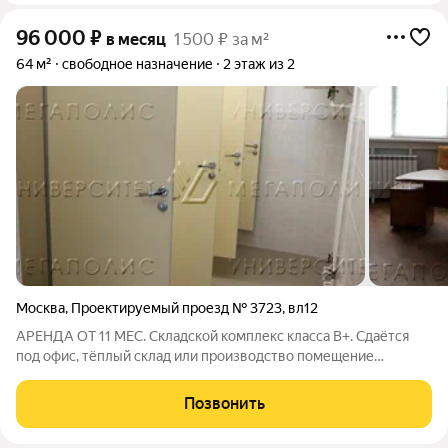
96 000
₽
в месяц
1 500 ₽ за м²
64 м²
свободное назначение
2 этаж из 2
Москва
,
Проектируемый проезд № 3723
,
вл12
АРЕНДА ОТ 11 МЕС. Складской комплекс класса B+. Сдаётся
под офис, тёплый склад или производство помещение
свободной планировки на 2-м этаже площадью 64 кв.м. Высота
потолка 5 м. Стандартная отделка. Есть охрана.УСН. Лот №
Позвонить
251982. С риелторами не