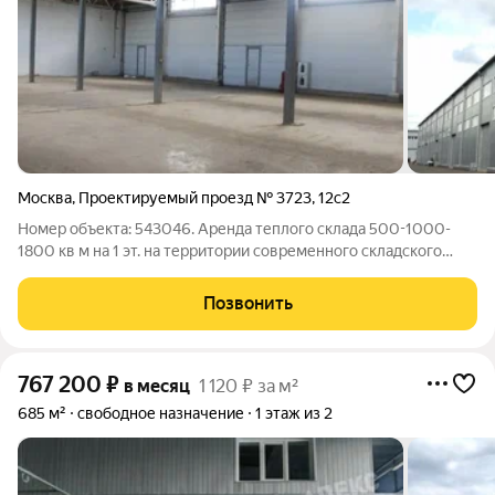
Москва
,
Проектируемый проезд № 3723
,
12с2
Номер объекта: 543046. Аренда теплого склада 500-1000-
1800 кв м на 1 эт. на территории современного складского
комплекса в г. Москве Особенности предложения:
Расположение: в 10 минутах пешком от метро Печатники,
Позвонить
удобный подъезд на любом виде
767 200
₽
в месяц
1 120 ₽ за м²
685 м²
свободное назначение
1 этаж из 2