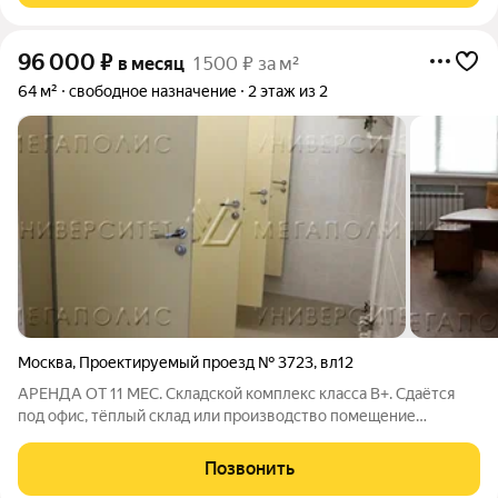
96 000
₽
в месяц
1 500 ₽ за м²
64 м²
свободное назначение
2 этаж из 2
Москва
,
Проектируемый проезд № 3723
,
вл12
АРЕНДА ОТ 11 МЕС. Складской комплекс класса B+. Сдаётся
под офис, тёплый склад или производство помещение
свободной планировки на 2-м этаже площадью 64 кв.м. Высота
потолка 5 м. Стандартная отделка. Есть охрана.УСН. Лот №
Позвонить
251983. С риелторами не