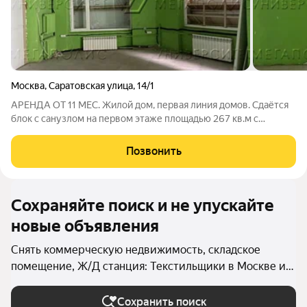
Москва
,
Саратовская улица
,
14/1
АРЕНДА ОТ 11 МЕС. Жилой дом, первая линия домов. Сдаётся
блок с санузлом на первом этаже площадью 267 кв.м с
отдельным входом с улицы. Высота потолка 6 м. Стандартная
отделка.УСН. Лот № 249563. С риелторами не сотрудничаем!
Позвонить
Сохраняйте поиск и не упускайте
новые объявления
Снять коммерческую недвижимость, складское
помещение, Ж/Д станция: Текстильщики в Москве и
МО
Сохранить поиск