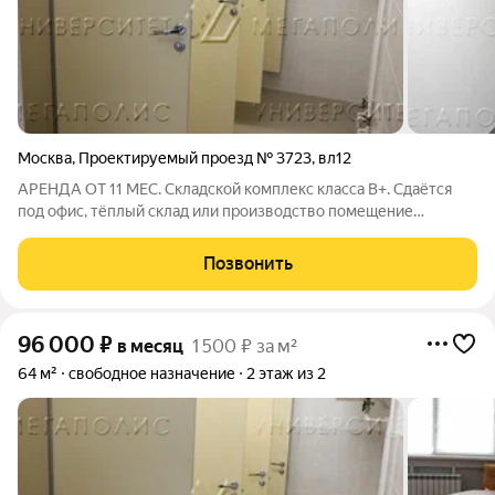
Москва
,
Проектируемый проезд № 3723
,
вл12
АРЕНДА ОТ 11 МЕС. Складской комплекс класса B+. Сдаётся
под офис, тёплый склад или производство помещение
свободной планировки на 2-м этаже площадью 99 кв.м. Высота
потолка 5 м. Стандартная отделка. Есть охрана. Электрическая
Позвонить
мощность 10 кВт.УСН. Лот
96 000
₽
в месяц
1 500 ₽ за м²
64 м²
свободное назначение
2 этаж из 2