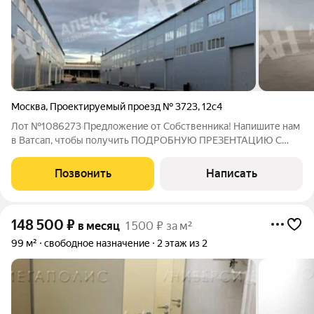
Москва
,
Проектируемый проезд № 3723
,
12с4
Лот №1086273 Предложение от Собственника! Напишите нам
в Ватсап, чтобы получить ПОДРОБНУЮ ПРЕЗЕНТАЦИЮ С
ПЛАНИРОВКОЙ И ФОТОГРАФИЯМИ! Сдается отапливаемый
склад 300 м2. Первый этаж, высота потолка 6, большие
Позвонить
Написать
ворота, выгрузка на уровне земли.
148 500
₽
в месяц
1 500 ₽ за м²
99 м²
свободное назначение
2 этаж из 2