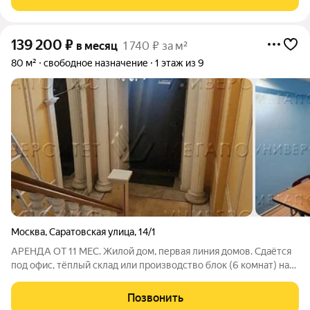
Электрическая мощность 10 кВт.УСН.
139 200
₽
в месяц
1 740 ₽ за м²
80 м²
свободное назначение
1 этаж из 9
Москва
,
Саратовская улица
,
14/1
АРЕНДА ОТ 11 МЕС. Жилой дом, первая линия домов. Сдаётся
под офис, тёплый склад или производство блок (6 комнат) на
первом этаже площадью 80 кв.м. Высота потолка 2.8 м.
Стандартная отделка. Электрическая мощность 10 кВт.УСН.
Позвонить
Лот № 224543. С