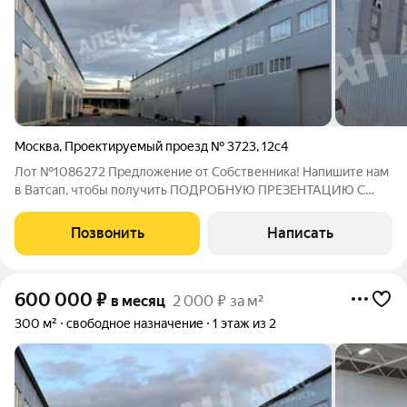
Москва
,
Проектируемый проезд № 3723
,
12с4
Лот №1086272 Предложение от Собственника! Напишите нам
в Ватсап, чтобы получить ПОДРОБНУЮ ПРЕЗЕНТАЦИЮ С
ПЛАНИРОВКОЙ И ФОТОГРАФИЯМИ! Сдается отапливаемый
склад 540 м2. Первый этаж, высота потолка 6, большие
Позвонить
Написать
ворота, выгрузка на уровне земли.
600 000
₽
в месяц
2 000 ₽ за м²
300 м²
свободное назначение
1 этаж из 2