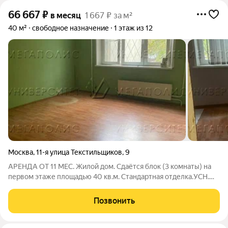
66 667
₽
в месяц
1 667 ₽ за м²
40 м²
свободное назначение
1 этаж из 12
Москва
,
11-я улица Текстильщиков
,
9
АРЕНДА ОТ 11 МЕС. Жилой дом. Сдаётся блок (3 комнаты) на
первом этаже площадью 40 кв.м. Стандартная отделка.УСН.
Лот № 242050. С риелторами не сотрудничаем!
Позвонить