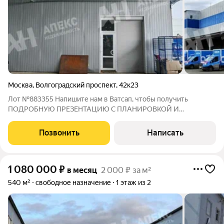
Москва
,
Волгоградский проспект
,
42к23
Лот №883355 Напишите нам в Ватсап, чтобы получить
ПОДРОБНУЮ ПРЕЗЕНТАЦИЮ С ПЛАНИРОВКОЙ И
ФОТОГРАФИЯМИ! Предлагается помещение под склад,
производство, сборку, общей площадью 685 кв.м. По
Позвонить
Написать
согласованию возможна перепланировка. Помещение в двух
уровнях 1
1 080 000
₽
в месяц
2 000 ₽ за м²
540 м²
свободное назначение
1 этаж из 2