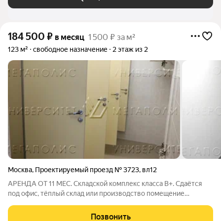
184 500
₽
в месяц
1 500 ₽ за м²
123 м²
свободное назначение
2 этаж из 2
Москва
,
Проектируемый проезд № 3723
,
вл12
АРЕНДА ОТ 11 МЕС. Складской комплекс класса B+. Сдаётся
под офис, тёплый склад или производство помещение
свободной планировки на 2-м этаже площадью 123 кв.м.
Высота потолка 5 м. Стандартная отделка. Есть охрана.
Позвонить