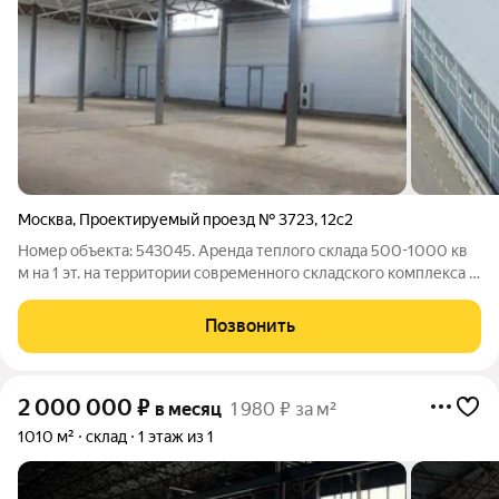
Москва
,
Проектируемый проезд № 3723
,
12с2
Номер объекта: 543045. Аренда теплого склада 500-1000 кв
м на 1 эт. на территории современного складского комплекса в
г. Москве Особенности предложения: Расположение: в 10
минутах пешком от метро Печатники, удобный подъезд на
Позвонить
любом виде транспорта.
2 000 000
₽
в месяц
1 980 ₽ за м²
1010 м²
склад
1 этаж из 1