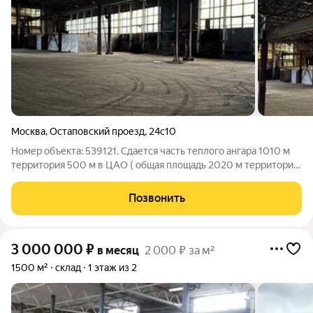
Москва
,
Остаповский проезд
,
24с10
Номер объекта: 539121. Сдается часть теплого ангара 1010 м
территория 500 м в ЦАО ( общая площадь 2020 м территория
1000 м). Описание: Просторный теплый ангар площадью 2020
м с прилегающей закрытой территорией 1000 м. Идеально
Позвонить
подходит для склада,
3 000 000
₽
в месяц
2 000 ₽ за м²
1500 м²
склад
1 этаж из 2