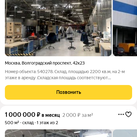
Москва
,
Волгоградский проспект
,
42к23
Номер объекта: 540278. Склад, площадью 2200 кв.м, на 2-м
этаже в аренду .Складская площадь соответствуют
требованиям хранения всех промышленных и
продовольственных товаров. Нагрузка на пол 1,0 т/кв. М, шаг
Позвонить
колонн 12х24.Грузовые лифт
1 000 000
₽
в месяц
2 000 ₽ за м²
500 м²
склад
1 этаж из 2