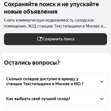
Сохраняйте поиск и не упускайте
новые объявления
Снять коммерческую недвижимость, складское
помещение, Ж/Д станция: Текстильщики в Москве и
МО
Сохранить поиск
Остались вопросы?
Сколько складов доступно в аренду у
станции Текстильщики в Москве и МО ?
На Яндекс Недвижимости у станции Текстильщики 
в Москве и МО доступно в аренду 30 складов, из 
Как выбрать свой лучший склад?
них 28 объявлений от агентств
Чтобы снять склад у станции Текстильщики, 