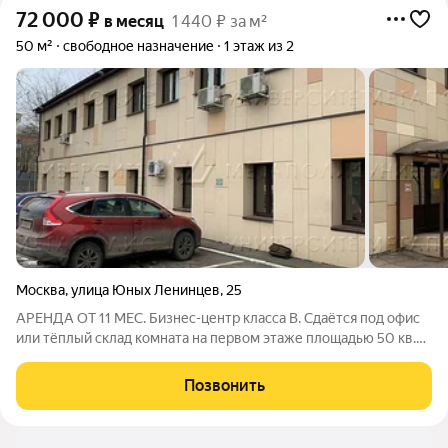
72 000
₽
в месяц
1 440 ₽ за м²
50 м²
свободное назначение
1 этаж из 2
Москва
,
улица Юных Ленинцев
,
25
АРЕНДА ОТ 11 МЕС. Бизнес-центр класса B. Сдаётся под офис
или тёплый склад комната на первом этаже площадью 50 кв.м.
Стандартная отделка. Центральное кондиционирование,
вентиляция. Есть охрана.УСН, эксплуатационные расходы
Позвонить
включены. Лот № 41215. С