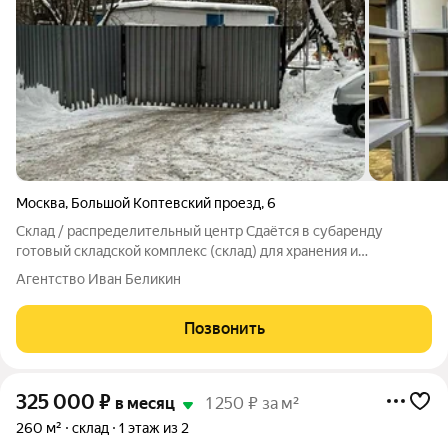
Москва
,
Большой Коптевский проезд
,
6
Склад / распределительный центр Сдаётся в субаренду
готовый складской комплекс (склад) для хранения и
дистрибуции одежды (логистический центр) Сдаётся в
Агентство Иван Беликин
субаренду помещение под склад / распределительный центр.
Идеально подходит для розничных сетей
Позвонить
325 000
₽
в месяц
1 250 ₽ за м²
260 м²
склад
1 этаж из 2