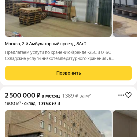
Москва
,
2-й Амбулаторный проезд
,
8Ас2
Предлагаем услуги по хранению/аренде -25С и 0-6С
Складские услуги низкотемпературного хранения , в
собственности аттестованный склад холодильник
(отдельностоящее здание см.видео) . Москва район м. Сокол м.
Позвонить
Аэропорт на Ленинградском шоссе по адресу :
2 500 000
₽
в месяц
1 389 ₽ за м²
1800 м²
склад
1 этаж из 8