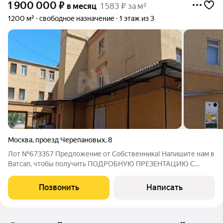
1 900 000
₽
в месяц
1 583 ₽ за м²
1200 м²
свободное назначение
1 этаж из 3
Москва
,
проезд Черепановых
,
8
Лот №673357 Предложение от Собственника! Напишите нам в
Ватсап, чтобы получить ПОДРОБНУЮ ПРЕЗЕНТАЦИЮ С
ПЛАНИРОВКОЙ И ФОТОГРАФИЯМИ! Сдаются помещения на 1
этаже под склад или легкое производство. Удобное
Позвонить
Написать
расположение в 8 мин пешком от м.Коптево (МЦК)