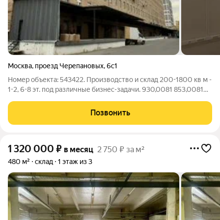
Москва
,
проезд Черепановых
,
6с1
Номер объекта: 543422. Производство и склад 200-1800 кв м -
1-2, 6-8 эт. под различные бизнес-задачи. 930,0081 853,0081
855,4071 830,806756,202259,701353,301 Ключевые
характеристики объекта: Площадь: 1830 квм (Целый этаж.
Позвонить
Доступны 5 этажей) Высота
1 320 000
₽
в месяц
2 750 ₽ за м²
480 м²
склад
1 этаж из 3