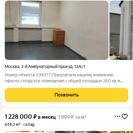
Москва
,
2-й Амбулаторный проезд
,
12Ас1
Номер объекта: 539377. Предлагаем вашему вниманию
офисно-складское помещение с общей площадью 260 кв м,
идеально подходящее для реализации различных бизнес-
операций, включая хранение, производство, фасовку и
Позвонить
офисное размещение Основные характеристики
1 228 000
₽
в месяц
1 999 ₽ за м²
614,3 м²
склад