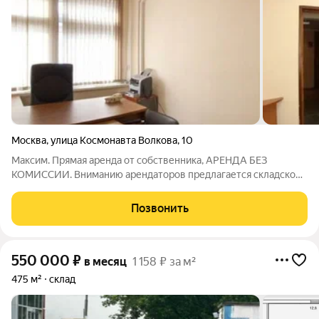
Москва
,
улица Космонавта Волкова
,
10
Максим. Прямая аренда от собственника, АРЕНДА БЕЗ
КОМИССИИ. Вниманию арендаторов предлагается складское
помещение, состоящее из 1 кабинета, сан/узел на этаже (на
фото представлен типовой ремонт офисных помещений в
Позвонить
этом здании). Проведены все
550 000
₽
в месяц
1 158 ₽ за м²
475 м²
склад