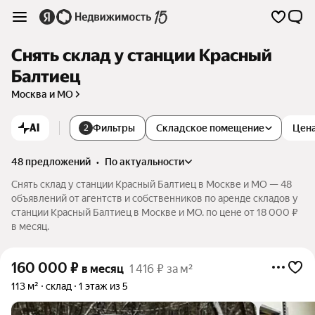
Снять склад у станции Красный
Балтиец
Москва и МО
AI
Фильтры
Складское помещение
Цен
2
48 предложений
•
по актуальности
Снять склад у станции Красный Балтиец в Москве и МО — 48
объявлений от агентств и собственников по аренде складов у
станции Красный Балтиец в Москве и МО. по цене от 18 000 ₽
в месяц.
160 000
₽
в месяц
1 416 ₽ за м²
113 м²
склад
1 этаж из 5