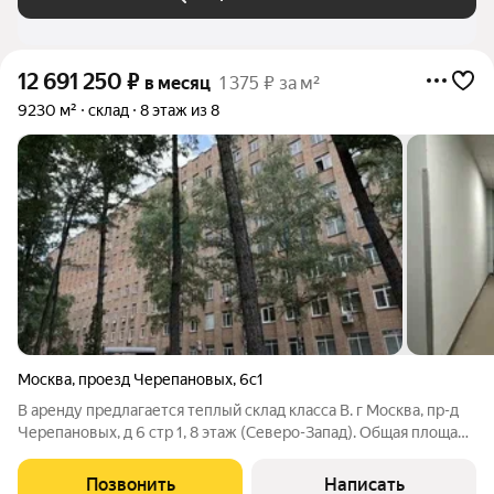
12 691 250
₽
в месяц
1 375 ₽ за м²
9230 м²
склад
8 этаж из 8
Москва
,
проезд Черепановых
,
6с1
В аренду предлагается теплый склад класса B. г Москва, пр-д
Черепановых, д 6 стр 1, 8 этаж (Северо-Запад). Общая площадь
9230 м. Полы - бетон с антипылью. Высота потолков - 3.8 м.
Приточно-вытяжная система вентиляции. Система
Позвонить
Написать