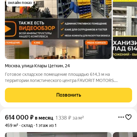
онлайн показ
Москва
,
улица Клары Цеткин
,
24
Готовое складское помещение площадью 614,3 м на
территории логистического центра FAVORIT MOTORS.
Рекомендуем посмотреть прикрепленный 3-минутный
видеообзор. В нем показана инфраструктура, доступная
Позвонить
каждому резиденту: административно-офисное
614 000
₽
в месяц
1 338 ₽ за м²
459 м²
склад
1 этаж из 1