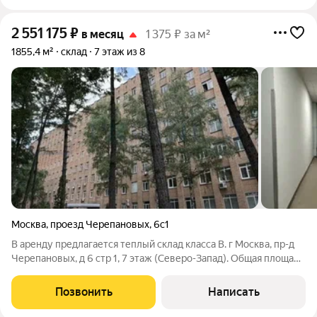
2 551 175
₽
в месяц
1 375 ₽ за м²
1855,4 м²
склад
7 этаж из 8
Москва
,
проезд Черепановых
,
6с1
В аренду предлагается теплый склад класса B. г Москва, пр-д
Черепановых, д 6 стр 1, 7 этаж (Северо-Запад). Общая площадь
1855.4 м. Есть пандус Полы - бетон с антипылью. Высота
потолков - 3.8 м. Приточно-вытяжная система вентиляции.
Позвонить
Написать
Система