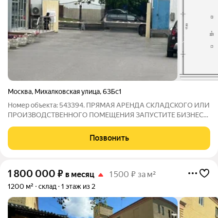
Москва
,
Михалковская улица
,
63Бс1
Номер объекта: 543394. ПРЯМАЯ АРЕНДА СКЛАДСКОГО ИЛИ
ПРОИЗВОДСТВЕННОГО ПОМЕЩЕНИЯ ЗАПУСТИТЕ БИЗНЕС
УЖЕ ЗАВТРА! Предлагаем функциональное пространство
правильной прямоугольной формы такая геометрия позволяет
Позвонить
использовать каждый метр с максимальной
1 800 000
₽
в месяц
1 500 ₽ за м²
1200 м²
склад
1 этаж из 2