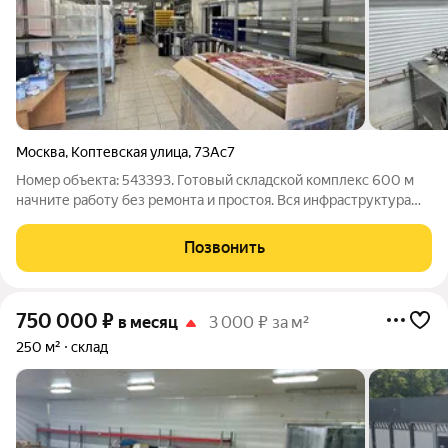
Москва
,
Коптевская улица
,
73Ас7
Номер объекта: 543393. Готовый складской комплекс 600 м
начните работу без ремонта и простоя. Вся инфраструктура
уже создана: современные стеллажи, LED-освещение,
вентиляция, интернет, зона погрузки, видеонаблюдение и
Позвонить
круглосуточная охрана.
750 000
₽
в месяц
3 000 ₽ за м²
250 м²
склад