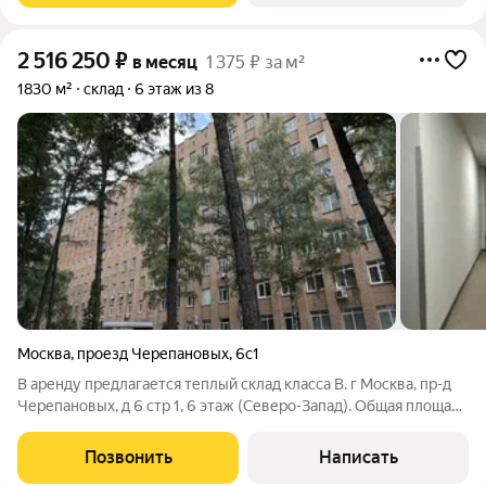
2 516 250
₽
в месяц
1 375 ₽ за м²
1830 м²
склад
6 этаж из 8
Москва
,
проезд Черепановых
,
6с1
В аренду предлагается теплый склад класса B. г Москва, пр-д
Черепановых, д 6 стр 1, 6 этаж (Северо-Запад). Общая площадь
1830 м. Полы - бетон с антипылью. Высота потолков - 3.8 м.
Приточно-вытяжная система вентиляции. Система
Позвонить
Написать
пожаротушения -