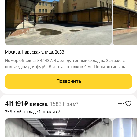
Москва
,
Нарвская улица
,
2с33
Номер объекта: 542437. В аренду теплый склад на 3 этаже с
подъездом для фур! - Высота потолков 4 м - Полы антипыль -
Офисная часть и складская зона - Ремонт по желанию
арендатора - Пандус для погрузки и разгрузки, дебаркадер -
Позвонить
Предельная нагрузка
411 191
₽
в месяц
1 583 ₽ за м²
259,7 м²
склад
1 этаж из 7