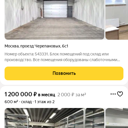
Москва
,
проезд Черепановых
,
6с1
Номер объекта: 543331. Блок помещений под склад или
производство. Все помещения оборудованы слаботочными
сетями для телефонии и интернета, а техническое оснащение
соответствует нормам пожарной безопасности и санитарно
Позвонить
эпидемиологическим требованиям.
1 200 000
₽
в месяц
2 000 ₽ за м²
600 м²
склад
1 этаж из 2