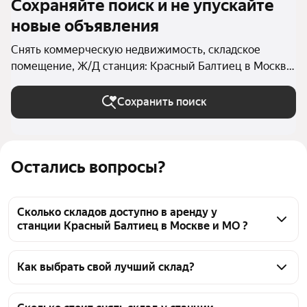
Сохраняйте поиск и не упускайте
новые объявления
Снять коммерческую недвижимость, складское
помещение, Ж/Д станция: Красный Балтиец в Москве
и МО
Сохранить поиск
Остались вопросы?
Сколько складов доступно в аренду у
станции Красный Балтиец в Москве и МО ?
На Яндекс Недвижимости у станции Красный 
Балтиец в Москве и МО доступно в аренду 50 
Как выбрать свой лучший склад?
складов, из них 2 объявления от собственников, 46 
Чтобы снять склад у станции Красный Балтиец, 
объявлений от агентств