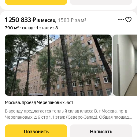
пожаротушения -
1 250 833
₽
в месяц
1 583 ₽ за м²
790 м²
склад
1 этаж из 8
Москва
,
проезд Черепановых
,
6с1
В аренду предлагается теплый склад класса B. г Москва, пр-д
Черепановых, д 6 стр 1, 1 этаж (Северо-Запад). Общая площадь
790 м. Есть пандус Полы - бетон с антипылью. Высота
потолков - 3.8 м. Приточно-вытяжная система вентиляции.
Позвонить
Написать
Система пожаротушения