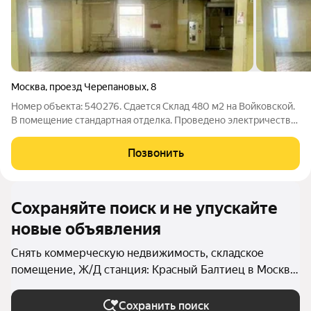
Москва
,
проезд Черепановых
,
8
Номер объекта: 540276. Сдается Склад 480 м2 на Войковской.
В помещение стандартная отделка. Проведено электричество,
водоснабжение, естественная вентиляция. Мощность-40 квт.
Стоимость-2750 рублей/м2 с Ндс. В пешей доступности от
Позвонить
станции Мцк Коптево,
Сохраняйте поиск и не упускайте
новые объявления
Снять коммерческую недвижимость, складское
помещение, Ж/Д станция: Красный Балтиец в Москве
и МО
Сохранить поиск