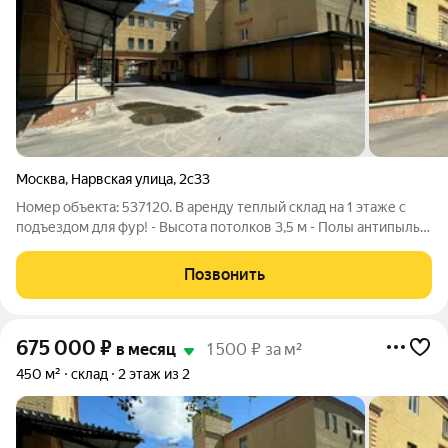
Москва
,
Нарвская улица
,
2с33
Номер объекта: 537120. В аренду теплый склад на 1 этаже с
подъездом для фур! - Высота потолков 3,5 м - Полы антипыль -
Офисная часть и складская зона - Ремонт по желанию
арендатора - Пандус для погрузки и разгрузки, дебаркадер -
Позвонить
Предельная нагрузка
675 000
₽
в месяц
1 500 ₽ за м²
450 м²
склад
2 этаж из 2