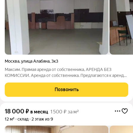
Москва
,
улица Алабяна
,
3к3
Максим. Прямая аренда от собственника, АРЕНДА БЕЗ
КОМИССИИ. Аренда от собственника. Предлагаются к аренде:
нежилые помещения общей площадью 459 кв.м., который
состоит из двух частей первый этаж зал 290 кв. м, и подвал
Позвонить
169 м., сдается все в одни руки.
18 000
₽
в месяц
1 500 ₽ за м²
12 м²
склад
2 этаж из 9