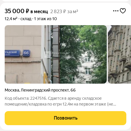
35 000
₽
в месяц
2 823 ₽ за м²
12,4 м²
склад
1 этаж из 10
Москва
,
Ленинградский проспект
,
66
Код объекта: 2247516. Сдается в аренду складское
помещение/кладовка по егрн 12,4м на первом этаже (не
подвал) жилого дома по адресу: Ленинградский проспект д.
66, отдельный вход в помещение со двора, свободный доступ
Позвонить
24/7. Помещение сухое,