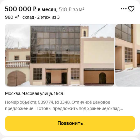
500 000
₽
в месяц
510 ₽ за м²
980 м²
склад
2 этаж из 3
Москва
,
Часовая улица
,
16с9
Номер объекта: 539774. Id 3348. Отличное ценовое
предложение ! Готовы предложить под хранение/склад
здание сроком на от 6 мес. Общая площадь здания- 2200 кв.м.,
из которых под хранение идеально: - на 1 эт -460 кв.м.
Позвонить
свободная площадь высотой 5,5