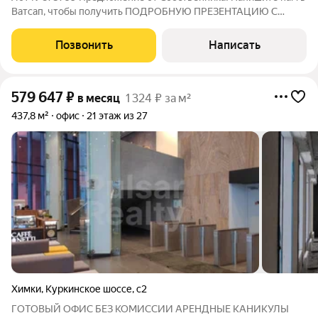
Ватсап, чтобы получить ПОДРОБНУЮ ПРЕЗЕНТАЦИЮ С
ПЛАНИРОВКОЙ И ФОТОГРАФИЯМИ! Предлагаем уникальный
офис в бизнес-центре Aero City! Это пространство в состоянии
Позвонить
Написать
ShellCore (без отделки). Хороший
579 647
₽
в месяц
1 324 ₽ за м²
437,8 м²
офис
21 этаж из 27
Химки
,
Куркинское шоссе
,
с2
ГОТОВЫЙ ОФИС БЕЗ КОМИССИИ АРЕНДНЫЕ КАНИКУЛЫ