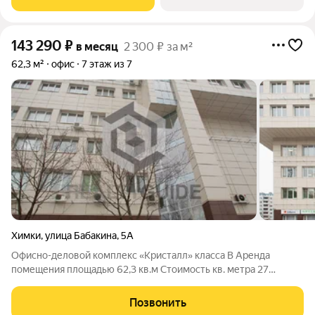
Поинт класса Б+ в г. Химки. Блок с ремонтом,
143 290
₽
в месяц
2 300 ₽ за м²
62,3 м²
офис
7 этаж из 7
Химки
,
улица Бабакина
,
5А
Офисно-деловой комплекс «Кристалл» класса B Аренда
помещения площадью 62,3 кв.м Cтоимость кв. метра 27
600,00 руб. в год включая НДС, возможен торг Офисно-
деловой комплекс «Кристалл» расположен по адресу: улица
Позвонить
Бабакина, 5А, Химки, Московская область