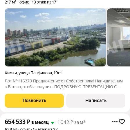
217 м²
офис
13 этаж из 17
Химки
,
улица Панфилова
,
19с1
Лот №1116379 Предложение от Собственника! Напишите нам
в Ватсап, чтобы получить ПОДРОБНУЮ ПРЕЗЕНТАЦИЮ С
ПЛАНИРОВКОЙ И ФОТОГРАФИЯМИ! Предлагаем прекрасный
офис 217 м2 в БЦ класса Б+ на 13 этаже в БЦ Грин Поинт (г.
Позвонить
Написать
Химки). Блок с ремонтом, смешанной
654 533
₽
в месяц
1 042 ₽ за м²
628 м²
офис
15 этаж из 27