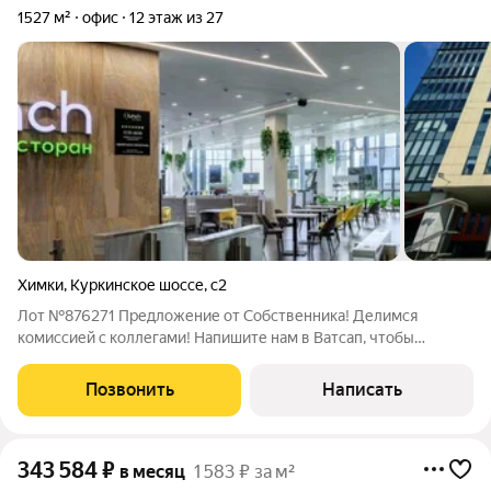
1527 м²
офис
12 этаж из 27
Химки
,
Куркинское шоссе
,
с2
Лот №876271 Предложение от Собственника! Делимся
комиссией с коллегами! Напишите нам в Ватсап, чтобы
получить ПОДРОБНУЮ ПРЕЗЕНТАЦИЮ С ПЛАНИРОВКОЙ И
ФОТОГРАФИЯМИ! Предлагаем уникальный офис в бизнес-
Позвонить
Написать
центре Aero City! Это пространство в состоянии
343 584
₽
в месяц
1 583 ₽ за м²