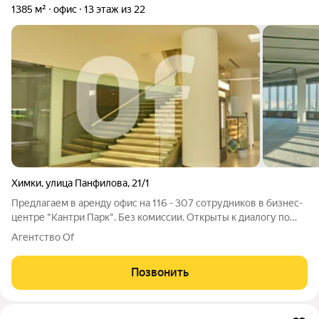
1385 м²
офис
13 этаж из 22
Химки
,
улица Панфилова
,
21/1
Предлагаем в аренду офис на 116 - 307 сотрудников в бизнес-
центре "Кантри Парк". Без комиссии. Открыты к диалогу по
условиям аренды. Почему этот объект стоит рассмотреть
Агентство Of
прямо сейчас: - Лот уникален по расположению в здании. В
этом районе аналоги с
Позвонить