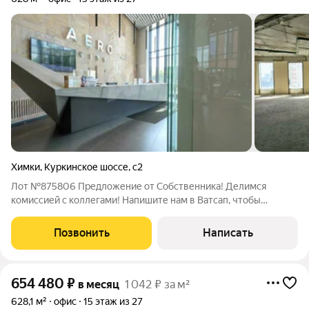
Химки
,
Куркинское шоссе
,
с2
Лот №875806 Предложение от Собственника! Делимся
комиссией с коллегами! Напишите нам в Ватсап, чтобы
получить ПОДРОБНУЮ ПРЕЗЕНТАЦИЮ С ПЛАНИРОВКОЙ И
ФОТОГРАФИЯМИ! Предлагаем уникальный офис в бизнес-
Позвонить
Написать
центре Aero City! Это пространство в состоянии
654 480
₽
в месяц
1 042 ₽ за м²
628,1 м²
офис
15 этаж из 27