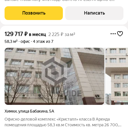
ПЛАНИРОВКОЙ И ФОТОГРАФИЯМИ! Предлагаем в аренду
видовой офис площадью 180.4 кв.м с балконом (12 кв.м.) на 14
Позвонить
Написать
этаже в БЦ Грин Поинт класса Б+ в г.
129 717
₽
в месяц
2 225 ₽ за м²
58,3 м²
офис
4 этаж из 7
Химки
,
улица Бабакина
,
5А
Офисно-деловой комплекс «Кристалл» класса B Аренда
помещения площадью 58,3 кв.м Cтоимость кв. метра 26 700,01