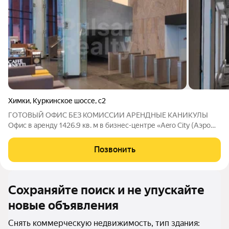
Химки
,
Куркинское шоссе
,
с2
ГОТОВЫЙ ОФИС БЕЗ КОМИССИИ АРЕНДНЫЕ КАНИКУЛЫ
Офис в аренду 1426.9 кв. м в бизнес-центре «Aero City (Аэро
Сити)» - заезжайте и работайте! Месячный арендный платеж 1
355 555 руб./месяц. Все включено (НДС, эксплуатационные
Позвонить
платежи). Коммунальные
Сохраняйте поиск и не упускайте
новые объявления
Снять коммерческую недвижимость, тип здания: