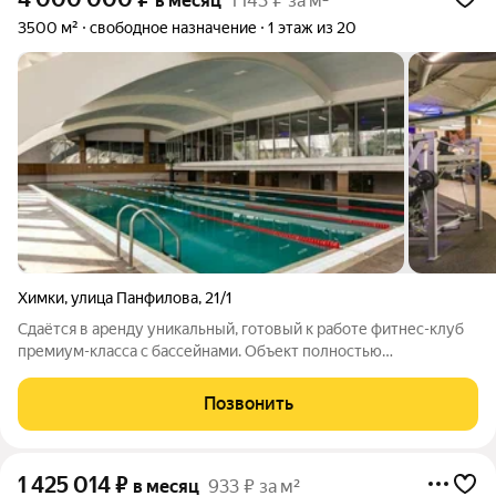
в месяц
1 143 ₽ за м²
3500 м²
свободное назначение
1 этаж из 20
Химки
,
улица Панфилова
,
21/1
Сдаётся в аренду уникальный, готовый к работе фитнес-клуб
премиум-класса с бассейнами. Объект полностью
укомплектован оборудованием и мебелью можно быстро
начать бизнес после заключения договора.Ключевые
Позвонить
преимущества объекта: Отличная локация:
1 425 014
₽
в месяц
933 ₽ за м²