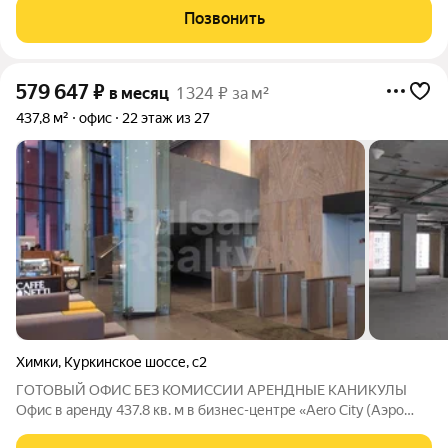
539 070 руб./месяц. Все включено (НДС, эксплуатационные
Позвонить
платежи). Коммунальные расходы
579 647
₽
в месяц
1 324 ₽ за м²
437,8 м²
офис
22 этаж из 27
Химки
,
Куркинское шоссе
,
с2
ГОТОВЫЙ ОФИС БЕЗ КОМИССИИ АРЕНДНЫЕ КАНИКУЛЫ
Офис в аренду 437.8 кв. м в бизнес-центре «Aero City (Аэро
Сити)» - заезжайте и работайте! Месячный арендный платеж