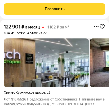
руб. в год включая НДС, возможен торг Офисно-деловой
комплекс «Кристалл» расположен по адресу: улица Бабакина,
Позвонить
5А, Химки, Московская область
122 901
₽
в месяц
1 182 ₽ за м²
104 м²
офис
4 этаж из 27
Химки
,
Куркинское шоссе
,
с2
Лот №875526 Предложение от Собственника! Напишите нам в
Ватсап, чтобы получить ПОДРОБНУЮ ПРЕЗЕНТАЦИЮ С