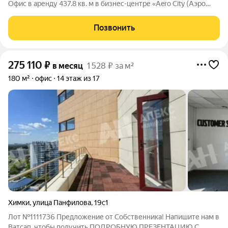
Офис в аренду 437.8 кв. м в бизнес-центре «Aero City (Аэро
Сити)» - заезжайте и работайте! Месячный арендный платеж
579 611 руб./месяц. Все включено (НДС, эксплуатационные
Позвонить
платежи). Коммунальные расходы
275 110
₽
в месяц
1 528 ₽ за м²
180 м²
офис
14 этаж из 17
Химки
,
улица Панфилова
,
19с1
Лот №1111736 Предложение от Собственника! Напишите нам в
Ватсап, чтобы получить ПОДРОБНУЮ ПРЕЗЕНТАЦИЮ С