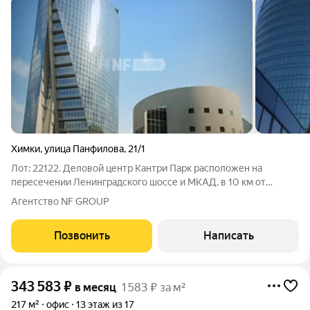
Химки
,
улица Панфилова
,
21/1
Лот: 22122. Деловой центр Кантри Парк расположен на
пересечении Ленинградского шоссе и МКАД, в 10 км от
международного аэропорта Шереметьево. Бизнес-центр
Агентство NF GROUP
имеет прямой съезд с МКАД. До центра города 25-30 минут.
Организована доставка сотрудников
Позвонить
Написать
343 583
₽
в месяц
1 583 ₽ за м²
217 м²
офис
13 этаж из 17