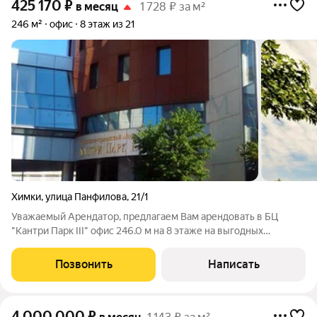
425 170
₽
в месяц
1 728 ₽ за м²
246 м²
офис
8 этаж из 21
Химки
,
улица Панфилова
,
21/1
Уважаемый Арендатор, предлагаем Вам арендовать в БЦ
"Кантри Парк III" офис 246.0 м на 8 этаже на выгодных
условиях. Приточно-вытяжная вентиляция. Центральное
кондиционирование. Пожарная сигнализация. Интернет,
Позвонить
Написать
телефония. Охрана. Видеонаблюдение.
4 000 000
₽