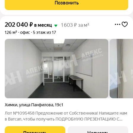
579 611 руб./месяц. Все включено (НДС, эксплуатационные
Позвонить
платежи). Коммунальные расходы
202 040
₽
в месяц
1 603 ₽ за м²
126 м²
офис
5 этаж из 17
Химки
,
улица Панфилова
,
19с1
Лот №1095458 Предложение от Собственника! Напишите нам
в Ватсап, чтобы получить ПОДРОБНУЮ ПРЕЗЕНТАЦИЮ С
ПЛАНИРОВКОЙ И ФОТОГРАФИЯМИ! Офисное помещение
площадью 125.51 м2, на 5 этаже, в бизнес-центре «Грин Поинт»