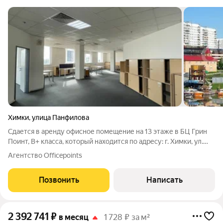
Химки
,
улица Панфилова
Сдается в аренду офисное помещение на 13 этаже в БЦ Грин
Поинт, В+ класса, который находится по адресу: г. Химки, ул.
Панфилова, д. 19, стр. 1. Без комиссии для Арендатора!
Агентство Officepoints
ЛОКАЦИЯ: Ближайшие станции метро Ховрино, Планерная,
Сходненская. Удобный
Позвонить
Написать
2 392 741
₽
в месяц
1 728 ₽ за м²