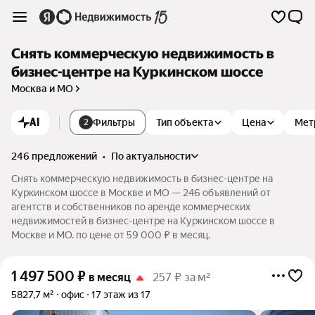
Снять коммерческую недвижимость в
бизнес-центре на Куркинском шоссе
Москва и МО
AI
Фильтры
Тип объекта
Цена
Мет
2
246 предложений
•
по актуальности
Снять коммерческую недвижимость в бизнес-центре на
Куркинском шоссе в Москве и МО — 246 объявлений от
агентств и собственников по аренде коммерческих
недвижимостей в бизнес-центре на Куркинском шоссе в
Москве и МО. по цене от 59 000 ₽ в месяц.
1 497 500
₽
в месяц
257 ₽ за м²
5827,7 м²
офис
17 этаж из 17