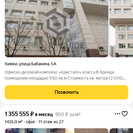
Химки
,
улица Бабакина
,
5А
Офисно-деловой комплекс «Кристалл» класса B Аренда
помещения площадью 59,0 кв.м Cтоимость кв. метра 12 000,01
руб. в год включая НДС, возможен торг Офисно-деловой
комплекс «Кристалл» расположен по адресу: улица Бабакина,
Позвонить
5А, Химки, Московская область
1 355 555
₽
в месяц
950 ₽ за м²
1426,9 м²
офис
11 этаж из 27