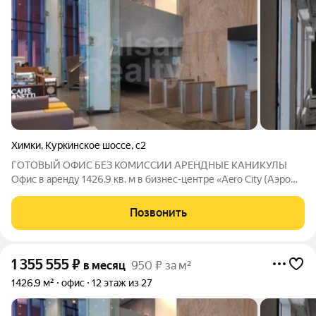
Химки
,
Куркинское шоссе
,
с2
ГОТОВЫЙ ОФИС БЕЗ КОМИССИИ АРЕНДНЫЕ КАНИКУЛЫ
Офис в аренду 1426.9 кв. м в бизнес-центре «Aero City (Аэро
Сити)» - заезжайте и работайте! Месячный арендный платеж 1
355 555 руб./месяц. Все включено (НДС, эксплуатационные
Позвонить
платежи). Коммунальные
1 355 555
₽
в месяц
950 ₽ за м²
1426,9 м²
офис
12 этаж из 27