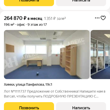
Позвонить
Написать
(Химки) класса Б+. Санузлы на этаже.
264 870
₽
в месяц
1 351 ₽ за м²
196 м²
офис
9 этаж из 17
Химки
,
улица Панфилова
,
19с1
Лот №1111737 Предложение от Собственника! Напишите нам в
Ватсап, чтобы получить ПОДРОБНУЮ ПРЕЗЕНТАЦИЮ С
ПЛАНИРОВКОЙ И ФОТОГРАФИЯМИ! Предлагаем в аренду
видовой офис площадью 196.2 кв.м на 9 этаже в БЦ Грин
Позвонить
Написать