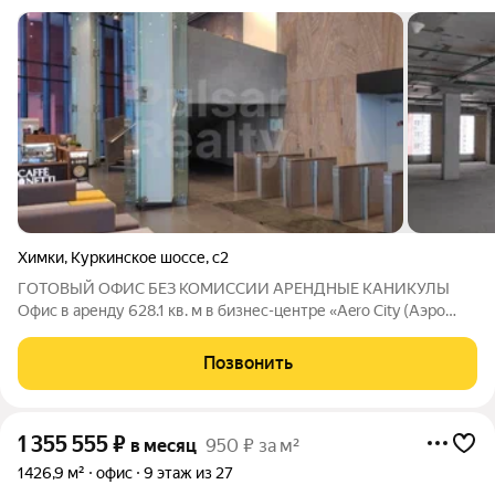
Химки
,
Куркинское шоссе
,
с2
ГОТОВЫЙ ОФИС БЕЗ КОМИССИИ АРЕНДНЫЕ КАНИКУЛЫ
Офис в аренду 628.1 кв. м в бизнес-центре «Aero City (Аэро
Сити)» - заезжайте и работайте! Месячный арендный платеж
654 533 руб./месяц. Все включено (НДС, эксплуатационные
Позвонить
платежи). Коммунальные расходы
1 355 555
₽
в месяц
950 ₽ за м²
1426,9 м²
офис
9 этаж из 27