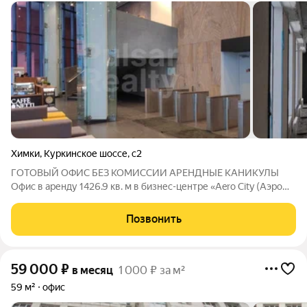
Химки
,
Куркинское шоссе
,
с2
ГОТОВЫЙ ОФИС БЕЗ КОМИССИИ АРЕНДНЫЕ КАНИКУЛЫ
Офис в аренду 1426.9 кв. м в бизнес-центре «Aero City (Аэро
Сити)» - заезжайте и работайте! Месячный арендный платеж 1
355 555 руб./месяц. Все включено (НДС, эксплуатационные
Позвонить
платежи). Коммунальные
59 000
₽
в месяц
1 000 ₽ за м²
59 м²
офис