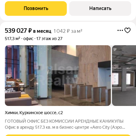
ПЛАНИРОВКОЙ И ФОТОГРАФИЯМИ! Офис в БЦ Aero City
Предлагаем уникальный офис в бизнес-центре Aero City! Это
Позвонить
Написать
пространство в состоянии ShellCore (без
539 027
₽
в месяц
1 042 ₽ за м²
517,3 м²
офис
17 этаж из 27
Химки
,
Куркинское шоссе
,
с2
ГОТОВЫЙ ОФИС БЕЗ КОМИССИИ АРЕНДНЫЕ КАНИКУЛЫ
Офис в аренду 517.3 кв. м в бизнес-центре «Aero City (Аэро
Сити)» - заезжайте и работайте! Месячный арендный платеж