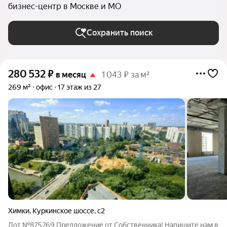
бизнес-центр в Москве и МО
Сохранить поиск
280 532
₽
в месяц
1 043 ₽ за м²
269 м²
офис
17 этаж из 27
Химки
,
Куркинское шоссе
,
с2
Лот №875769 Предложение от Собственника! Напишите нам в