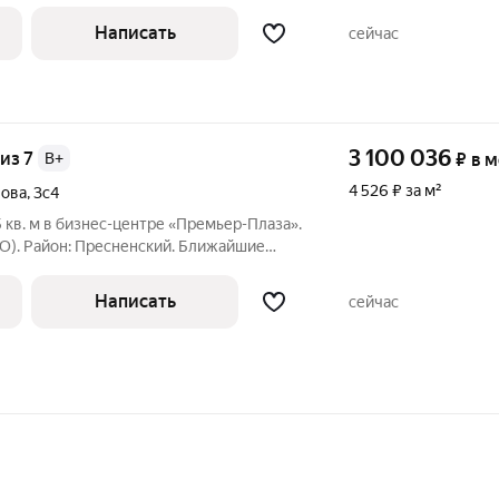
иссии для Арендатора! ЛОКАЦИЯ: Пешая
метро Улица 1905 года, Белорусская.
Написать
сейчас
3 100 036
 из 7
B+
₽
в 
4 526 ₽ за м²
нова
,
3с4
кв. м в бизнес-центре «Премьер-Плаза».
О). Район: Пресненский. Ближайшие
ная, Краснопресненская. Характеристики:
годная площадь: 17000; - Код налоговой:
Написать
сейчас