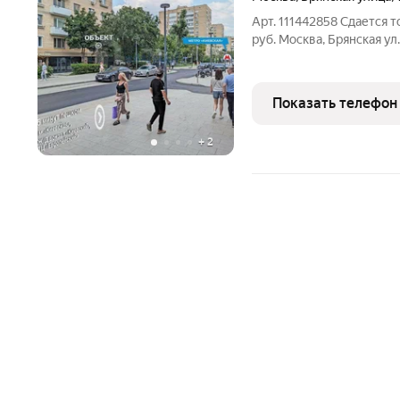
Арт. 111442858 Сдается 
руб. Москва, Брянская ул.
Помещение: Свободно Ме
Студенческая (13 мин.) 
дoма, в шаговой
Показать телефон
+
2