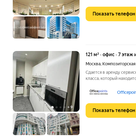
таких как
+
26
Показать телефон
121 м² · офис · 7 этаж 
Москва
,
Композиторская
Сдается в аренду сервис
класса, который находитс
комиссии для Арендатора! ЛОКАЦИЯ: П
Officepoi
+
9
Показать телефон