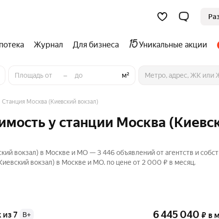
Ра
потека
Журнал
Для бизнеса
Уникальные акции
–
м²
Станция Москва (Киевский вокзал)
мость у станции Москва (Киевс
ий вокзал) в Москве и МО — 3 446 объявлений от агентств и собс
евский вокзал) в Москве и МО. по цене от 2 000 ₽ в месяц.
6 445 040
ж из 7
B+
₽
в 