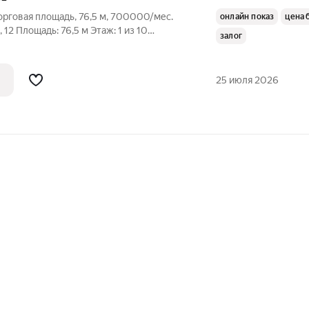
торговая площадь, 76,5 м, 700000/мес.
онлайн показ
цена 
, 12 Площадь: 76,5 м Этаж: 1 из 10
залог
тро: Киевская 9 мин. пешком.
Пoмeщения наxодятся на первом этaже
25 июля 2026