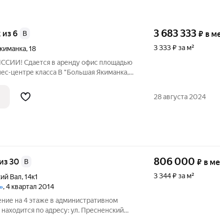
3 683 333
ж из 6
B
₽
в м
3 333 ₽ за м²
Якиманка
,
18
ССИИ! Сдается в аренду офис площадью
нес-центре класса B "Большая Якиманка,
минутах пешком от метро Полянка.
 Состояние помещения: с ремонтом.
28 августа 2024
806 000
 из 30
B
₽
в м
3 344 ₽ за м²
ий Вал
,
14к1
»
, 4 квартал 2014
ние на 4 этаже в административном
 находится по адресу: ул. Пресненский