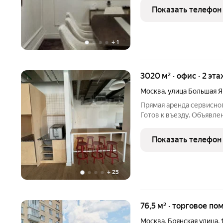
внутренний двор. Отдел
Показать телефон
отделкой под
+
1
3020 м² · офис · 2 эта
Москва
,
улица Большая 
Прямая аренда сервисног
Готов к въезду. Объявле
скрытых платежей. Откры
объекта - 17995. Добавьт
Показать телефон
+
25
76,5 м² · торговое по
Москва
,
Брянская улица
,