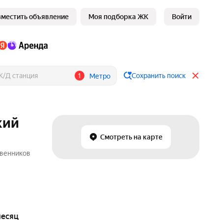
зместить объявление
Моя подборка ЖК
Войти
1
Сохранить поиск
Метро
кий
Смотреть на карте
твенников
месяц