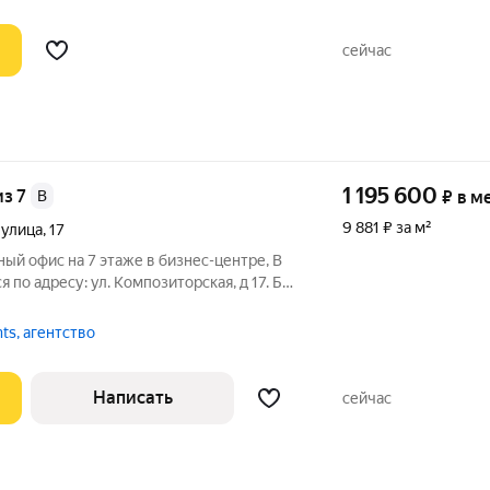
сейчас
1 195 600
из 7
B
₽
в м
9 881 ₽ за м²
 улица
,
17
ный офис на 7 этаже в бизнес-центре, В
я по адресу: ул. Композиторская, д 17. Без
ешая доступность от
станций метро Смоленская, Арбатская. Удобный выезд на улицу
nts, агентство
Написать
сейчас