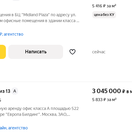
5 416 ₽ за м²
ния в БЦ "Midland Plaza" по адресу ул.
цена без КУ
м офисные помещения в здании класса А
ижных бизнес-центров Москвы. О
, агентство
Написать
сейчас
3 045 000
 из 13
A
₽
в 
5 833 ₽ за м²
5
ную аренду офис класса А площадью 522
ре "Европа Билдинг". Москва, ЗАО,
ое расположение здания для всех видов
ь: близость транспортных магистралей,
йн, агентство