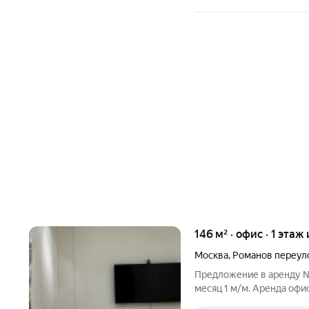
146 м² · офис · 1 этаж 
Москва
,
Романов переул
Предложение в аренду №
месяц 1 м/м. Аренда офи
Готовность 5 октября 2026 г. . . Панорамные окна с видом на