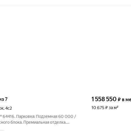
1 558 550
из 7
₽
в м
10 675 ₽ за м²
ок
,
4с2
 64416. Парковка: Подземная 60 000 /
сного блока. Премиальная отделка.