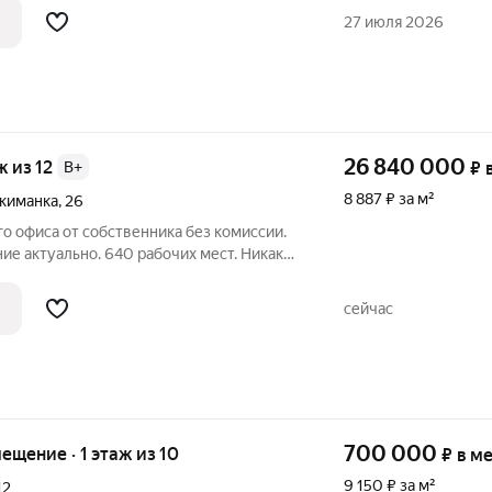
ьный вход. Помещение с премиальной
27 июля 2026
26 840 000
ж из 12
B+
₽
8 887 ₽ за м²
Якиманка
,
26
о офиса от собственника без комиссии.
ние актуально. 640 рабочих мест. Никаких
ты к диалогу по условиям аренды. >ID
е в избранное, чтобы не потерять!
сейчас
700 000
мещение · 1 этаж из 10
₽
в м
9 150 ₽ за м²
12