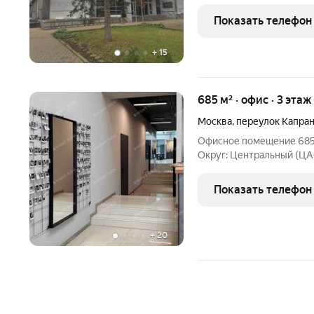
Вал, д. 19, стр. 1. Без ком
доступность от станций 
Показать телефон
Удобный
+
15
685 м² · офис · 3 этаж
Москва
,
переулок Капра
Офисное помещение 685 
Округ: Центральный (ЦА
станции метро: Баррикад
- Класс: B+; - Арендопри
Показать телефон
03; -
+
20