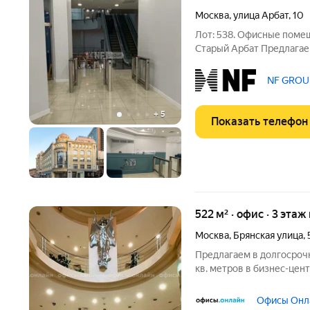
Москва
,
улица Арбат
,
10
Лот: 538. Офисные помеще
Старый Арбат Предлагае
в одном из самых прест
локации: Бизнес-центр расположен в историческом центре
NF GROUP
Москвы До станции
+
5
Показать телефон
522 м² · офис · 3 этаж
Москва
,
Брянская улица
,
Предлагаем в долгосроч
кв. метров в бизнес-цент
Брянская улица, 5 Удобн
транспорта: - Автомобил
Офисы Онла