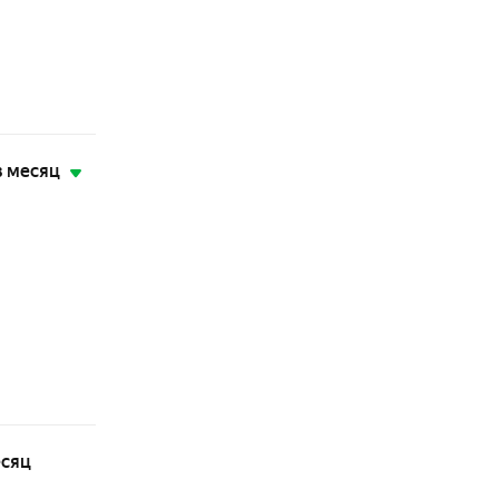
в месяц
есяц