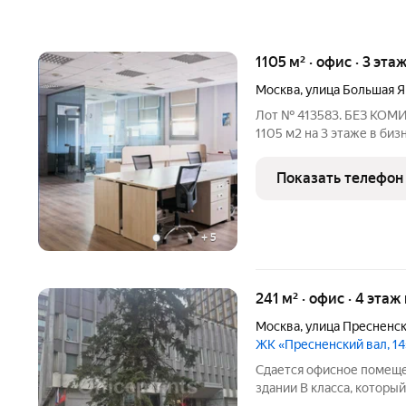
1105 м² · офис · 3 эта
Москва
,
улица Большая 
Лот № 413583. БЕЗ КОМИ
1105 м2 на 3 этаже в биз
18", расположенном в 4 
Планировка: смешанная.
Показать телефон
Провайдеры:
+
5
241 м² · офис · 4 этаж
Москва
,
улица Пресненск
ЖК «Пресненский вал, 14
Сдается офисное помеще
здании В класса, который