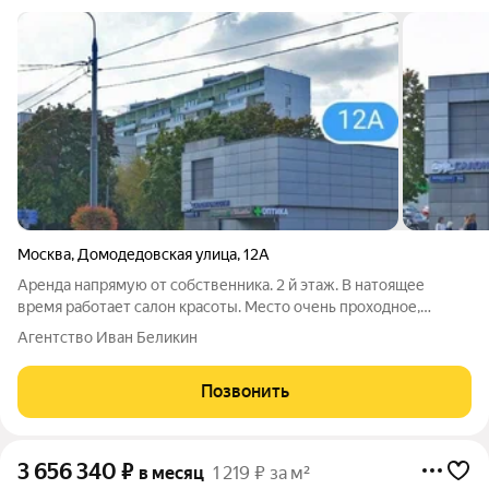
Москва
,
Домодедовская улица
,
12А
Аренда напрямую от собственника. 2 й этаж. В натоящее
время работает салон красоты. Место очень проходное,
спальный район, рядом остановка общ тр, магазин Евроспар.
Агентство Иван Беликин
На первом этаже аптека Столичка.Внутренний двор 100 м кв,
за забором с въездными
Позвонить
3 656 340
₽
в месяц
1 219 ₽ за м²