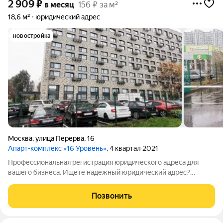
2 909
₽
в месяц
156 ₽ за м²
18,6 м²
юридический адрес
новостройка
Москва
,
улица Перерва
,
16
Апарт-комплекс «16 Уровень»
, 4 квартал 2021
Профессиональная регистрация юридического адреса для
вашего бизнеса. Ищете надёжный юридический адрес?
Планируете открыть новую компанию или перенести
регистрацию в другую налоговую инспекцию? Предлагаем
Позвонить
оптимальное решение юридический адрес в