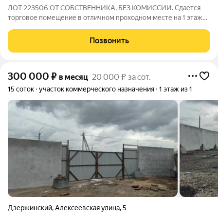
ЛОТ 223506 ОТ СОБСТВЕННИКА, БЕЗ КОМИССИИ. Сдается
торговое помещение в отличном проходном месте на 1 этаже.
190 м2, соседи - Ермолино и цветочный. На данный момент (до
конца декабря 2025) помещение арендует "Улыбка радуги".
Позвонить
Есть возможность добавить
300 000
₽
в месяц
20 000 ₽ за сот.
15 соток
участок коммерческого назначения
1 этаж из 1
Дзержинский
,
Алексеевская улица
,
5