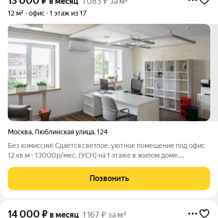
13 000
₽
в месяц
1 083 ₽ за м²
12 м²
офис
1 этаж из 17
Москва
,
Люблинская улица
,
124
Без комиссии! Сдается светлое, уютное помещение под офис
12 кв.м - 13000р/мес. (УСН) на 1 этаже в жилом доме.
Рассматриваем арендатора без клиентского потока под
проведение встреч, переговоров, делового
Позвонить
представительства. Предоставляем юридический
14 000
₽
в месяц
1 167 ₽ за м²