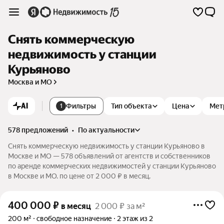
Снять коммерческую
недвижимость у станции
Курьяново
Москва и МО
AI
Фильтры
Тип объекта
Цена
Мет
1
578 предложений
•
по актуальности
Снять коммерческую недвижимость у станции Курьяново в
Москве и МО — 578 объявлений от агентств и собственников
по аренде коммерческих недвижимостей у станции Курьяново
в Москве и МО. по цене от 2 000 ₽ в месяц.
400 000
₽
в месяц
2 000 ₽ за м²
200 м²
свободное назначение
2 этаж из 2