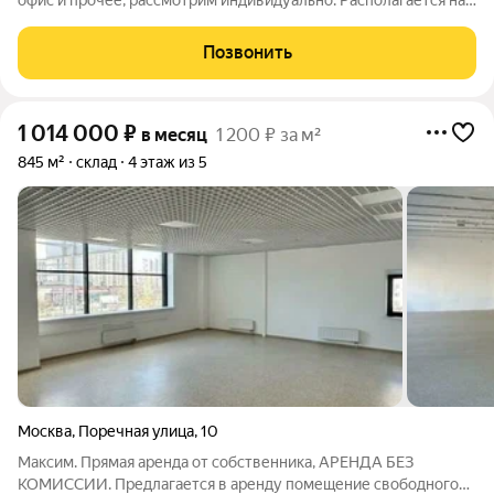
офис и прочее, рассмотрим индивидуально. Располагается на
1-м этаже жилого дома! Показ по предварительной
договоренности. Характеристики: Помещение без окна.
Позвонить
Отдельный вход в блок нежилых
1 014 000
₽
в месяц
1 200 ₽ за м²
845 м²
склад
4 этаж из 5
Москва
,
Поречная улица
,
10
Максим. Прямая аренда от собственника, АРЕНДА БЕЗ
КОМИССИИ. Предлагается в аренду помещение свободного