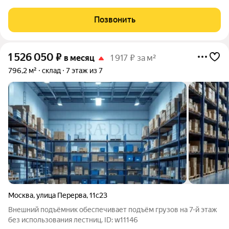
назначения. Подходит как для шоурума, так и для склада.
Расположено в ТРЦ в Марьино-Люблино. В самом центре
Позвонить
густонаселенного жилого массива.
1 526 050
₽
в месяц
1 917 ₽ за м²
796,2 м²
склад
7 этаж из 7
Москва
,
улица Перерва
,
11с23
Внешний подъёмник обеспечивает подъём грузов на 7-й этаж
без использования лестниц. ID: w11146