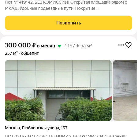
Лот № 419142. БЕЗ КОМИССИИ! Открытая площадка рядом с
МКАД. Удобные подъездные пути. Покрытие
щебень.Территория огорожена забором. Двое ворот. Есть
электроэнергия для бытовых нужд. Все дополнительные
Позвонить
условия обсуждаются при встрече. Возможно деление
300 000
₽
в месяц
1 167 ₽ за м²
257 м²
общепит
Москва
,
Люблинская улица
,
157
ЛОТ 221673 ОТ СОБСТВЕННИКА, БЕЗ КОМИССИИ. В аренду