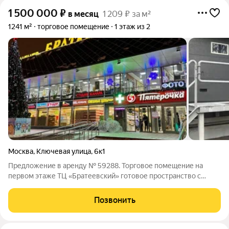
1 500 000
₽
в месяц
1 209 ₽ за м²
1241 м²
торговое помещение
1 этаж из 2
Москва
,
Ключевая улица
,
6к1
Предложение в аренду № 59288. Торговое помещение на
первом этаже ТЦ «Братеевский» готовое пространство с
трафиком и парковкой. . . Предлагаем в аренду помещение
площадью 1 241 квадратный метр на первом этаже торгового
Позвонить
центра. Первый этаж это всегда