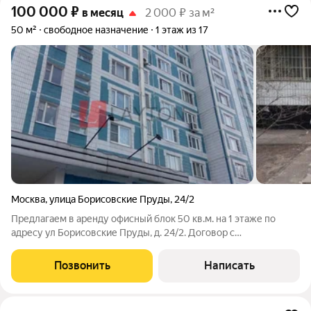
100 000
₽
в месяц
2 000 ₽ за м²
50 м²
свободное назначение
1 этаж из 17
Москва
,
улица Борисовские Пруды
,
24/2
Предлагаем в аренду офисный блок 50 кв.м. на 1 этаже по
адресу ул Борисовские Пруды, д. 24/2. Договор с
собственником помещения. Без комиссии. Возможен торг и
предоставление арендных каникул. По всем вопросам звоните
Позвонить
Написать
с 9:30 до 21:00. Оперативно