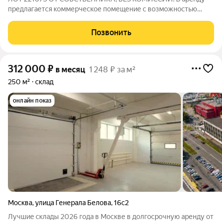
предлагается коммерческое помещение с возможностью
заключения долгосрочного договора. Оно находится в очень
выгодном месте с высоким потоком как пешеходов, так и
Позвонить
автомобилистов. Доступ к помещению
312 000
₽
в месяц
1 248 ₽ за м²
250 м²
склад
онлайн показ
Москва
,
улица Генерала Белова
,
16с2
Лучшие склады 2026 года в Москве в долгосрочную аренду от