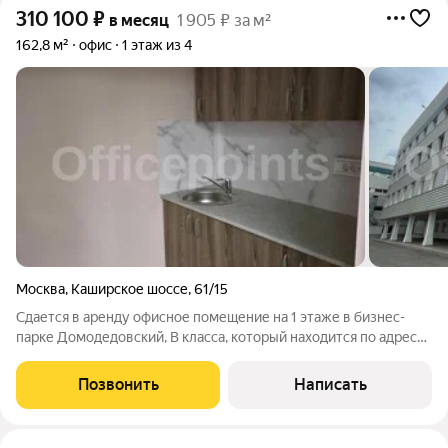
310 100
₽
в месяц
1 905 ₽ за м²
162,8 м²
офис
1 этаж из 4
Москва
,
Каширское шоссе
,
61/15
Сдается в аренду офисное помещение на 1 этаже в бизнес-
парке Домодедовский, В класса, который находится по адресу:
Каширское шоссе, д. 61, к. 4, стр. 1. Без комиссии для
Арендатора! ЛОКАЦИЯ: - Пешая доступность от м.
Позвонить
Написать
Домодедовская, Орехово,