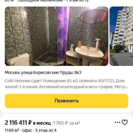
65 м²
свободное назначение
1 этаж из 12
Москва
,
улица Борисовские Пруды
,
8к3
Собственник сдает помещение 65 м2 (комнаты 8,9,11,12). Дом
жилой. 1-я линия. Активный пешеходный и авто-трафик. Метро
Борисово, 2 минуты шагом. Вход отдельный с торца. Этаж 1-й.
Потолок 3,2 м. Электричество 15 кВт. Кондиционеры.
Позвонить
Водоснабжение
2 116 411
₽
в месяц
1 765 ₽ за м²
1199 м²
офис
3 этаж из 4