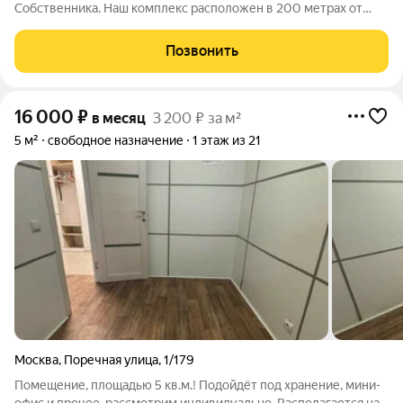
Собственника. Наш комплекс расположен в 200 метрах от
метро Домодедовская, выход из метро №1. Свободные
помещения под склад на июль месяц: 200, 300, 500, 800,
Позвонить
1000, 1500, 2000, 2500 кв.м
16 000
₽
в месяц
3 200 ₽ за м²
5 м²
свободное назначение
1 этаж из 21
Москва
,
Поречная улица
,
1/179
Помещение, площадью 5 кв.м.! Подойдёт под хранение, мини-