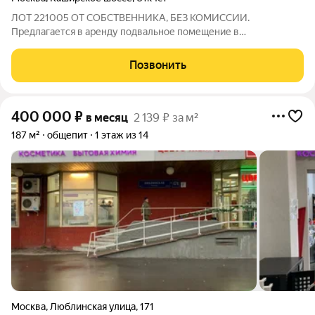
ЛОТ 221005 ОТ СОБСТВЕННИКА, БЕЗ КОМИССИИ.
Предлагается в аренду подвальное помещение в
многофункциональном комплексе, включающем офисное
здание (четыре этажа) и производственный корпус (два
Позвонить
этажа). Комплекс расположен в районе с развитой
400 000
₽
в месяц
2 139 ₽ за м²
187 м²
общепит
1 этаж из 14
Москва
,
Люблинская улица
,
171