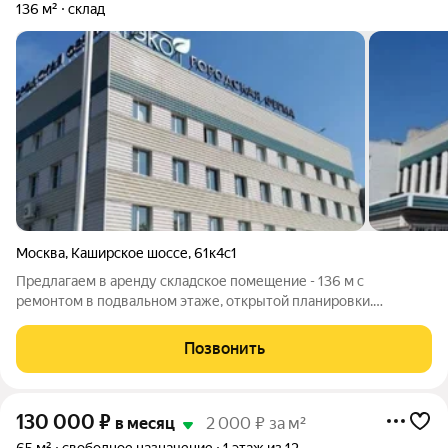
136 м²
склад
Москва
,
Каширское шоссе
,
61к4с1
Предлагаем в аренду складское помещение - 136 м с
ремонтом в подвальном этаже, открытой планировки.
Подойдет для хранения товаров, комплектации заказов.
Расположено в офисно-складском комплексе. Высота
Позвонить
потолков - 2,8 м. Удобный заезд с дублёра
130 000
₽
в месяц
2 000 ₽ за м²