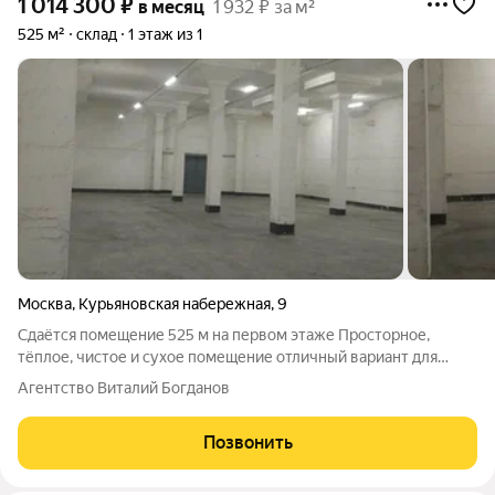
1 014 300
₽
в месяц
1 932 ₽ за м²
525 м²
склад
1 этаж из 1
Москва
,
Курьяновская набережная
,
9
Сдаётся помещение 525 м на первом этаже Просторное,
тёплое, чистое и сухое помещение отличный вариант для
размещения склада, производственной площадки, мастерской
Агентство Виталий Богданов
или другого коммерческого объекта. Удобное расположение и
продуманная логистика
Позвонить