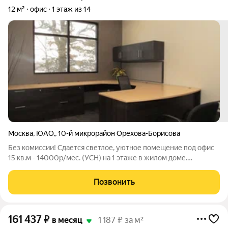
12 м²
офис
1 этаж из 14
Москва
,
ЮАО,
,
10-й микрорайон Орехова-Борисова
Без комиссии! Сдается светлое, уютное помещение под офис
15 кв.м - 14000р/мес. (УСН) на 1 этаже в жилом доме.
Рассматриваем арендатора без клиентского потока под
проведение встреч, переговоров, делового
Позвонить
представительства. Предоставляем юридический
161 437
₽
в месяц
1 187 ₽ за м²