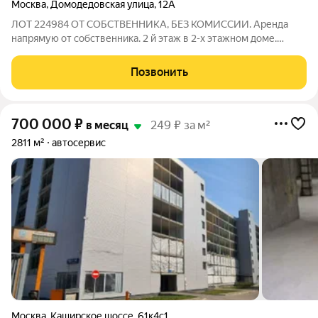
Москва
,
Домодедовская улица
,
12А
ЛОТ 224984 ОТ СОБСТВЕННИКА, БЕЗ КОМИССИИ. Аренда
напрямую от собственника. 2 й этаж в 2-х этажном доме.
Место проходное, спальный район, рядом остановка общ тр,
магазин Евроспар. На первом этаже аптека. Внутренний двор
Позвонить
100 м, за забором с въездными
700 000
₽
в месяц
249 ₽ за м²
2811 м²
автосервис
Москва
,
Каширское шоссе
,
61к4с1