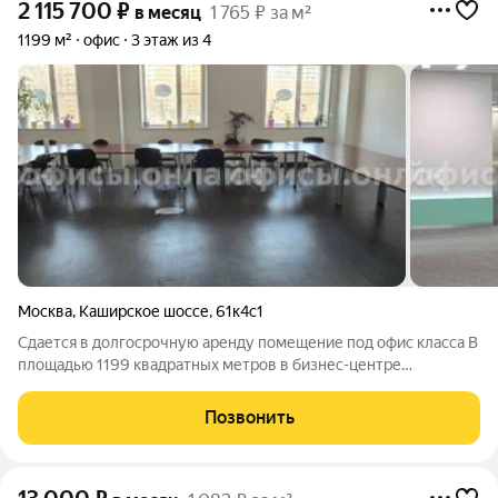
2 115 700
₽
в месяц
1 765 ₽ за м²
1199 м²
офис
3 этаж из 4
Москва
,
Каширское шоссе
,
61к4с1
Сдается в долгосрочную аренду помещение под офис класса B
площадью 1199 квадратных метров в бизнес-центре
"Домодедовский". Москва, ЮАО, Каширское шоссе, 61к4 с1
Удобное расположение здания для всех видов транспорта: -
Позвонить
Автомобиль: близость