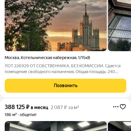
Москва
,
Котельническая набережная
,
1/15кВ
ЛОТ 226929 ОТ СОБСТВЕННИКА, БЕЗ КОМИССИИ. Сдается
помещение свободного назначения, Общая площадь: 240
Этаж: 1. Это уникальное помещение в знаменитом доме на
Котельнической набережной! Можно частями! Предлагается
Позвонить
просторное и светлое помещение с
388 125
₽
в месяц
2 087 ₽ за м²
186 м²
общепит