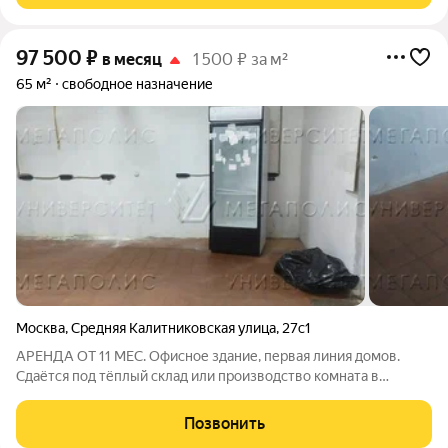
97 500
₽
в месяц
1 500 ₽ за м²
65 м²
свободное назначение
Москва
,
Средняя Калитниковская улица
,
27с1
АРЕНДА ОТ 11 МЕС. Офисное здание, первая линия домов.
Сдаётся под тёплый склад или производство комната в
цокольном этаже площадью 65 кв.м с отдельным входом с
улицы. Стандартная отделка, требуется косметический
Позвонить
ремонт. Есть охрана.УСН. Лот № 243792.