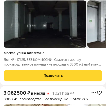
Москва
,
улица Талалихина
Лот № 417125. БЕЗ КОМИССИИ! Сдается в аренду
производственное помещение площадью 3500 м2 на 4 этаже
в складском комплексе класса C "Юго-Восточный",
расположенном в 4 минутах пешком от метро Волгоградский
Позвонить
проспект. Планировка: смешанная. Состояние
3 062 500
₽
в месяц
1 021 ₽ за м²
3000 м²
производственное помещение
3 этаж из 6