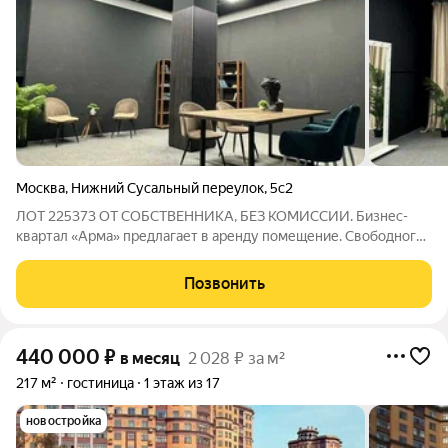
Москва
,
Нижний Сусальный переулок
,
5с2
ЛОТ 225373 ОТ СОБСТВЕННИКА, БЕЗ КОМИССИИ. Бизнес-
квартал «Арма» предлагает в аренду помещение. Свободного
назначения. Помещение свободного назначения / Офис.
Планировка кабинетно-корридорная. Хороший ремонт.
Позвонить
Расположено на цокольном этаже. Маленькие
440 000
₽
в месяц
2 028 ₽ за м²
217 м²
гостиница
1 этаж из 17
новостройка