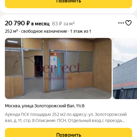
Позвонить
различных архитектурных решений.
20 790
₽
в месяц
83 ₽ за м²
252 м²
свободное назначение
1 этаж из 1
Москва
,
улица Золоторожский Вал
,
11с8
Аренда ПСК площадью 252 м2 по адресу: ул. Золоторожский
вал, д. 11, стр. 8 Описание: ПСН. Отдельный вход с проезда
Завода Серп и Молот. Большое окно с роль-ставнями.
Помещение № 1 (48,1 кв. м) имеет отделку под шоурум/офис
Позвонить