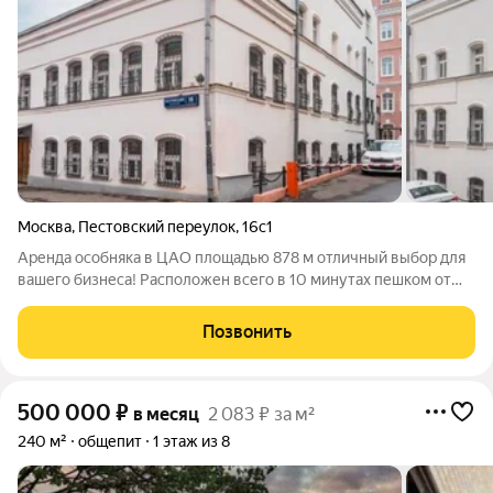
Москва
,
Пестовский переулок
,
16с1
Аренда особняка в ЦАО площадью 878 м отличный выбор для
вашего бизнеса! Расположен всего в 10 минутах пешком от
станции метро Маркcистская. Быстрый доступ к центру города
и инфраструктуре. Основные характеристики объекта: Не
Позвонить
входит в перечень
500 000
₽
в месяц
2 083 ₽ за м²
240 м²
общепит
1 этаж из 8