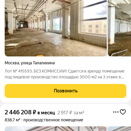
Москва
,
улица Талалихина
Лот № 415593. БЕЗ КОМИССИИ! Сдается в аренду помещение
под пищевое производство площадью 3000 м2 на 3 этаже в
складском комплексе класса C "Юго-Вострочный",
расположенном в 9 минутах пешком от метро Пролетарская.
Позвонить
Помещение с отолением. Планировка:
2 446 208
₽
в месяц
2 917 ₽ за м²
838,7 м²
производственное помещение