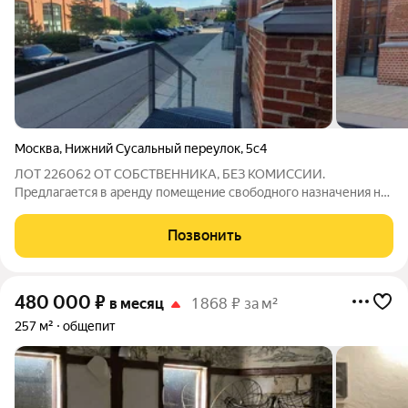
Москва
,
Нижний Сусальный переулок
,
5с4
ЛОТ 226062 ОТ СОБСТВЕННИКА, БЕЗ КОМИССИИ.
Предлагается в аренду помещение свободного назначения на
территории завод АРМА (уникальное историческое и
творческое пространство, на котором расположены магазины,
Позвонить
офисы, банки, клубы и тд). 1 этаж, 213 м2.
480 000
₽
в месяц
1 868 ₽ за м²
257 м²
общепит