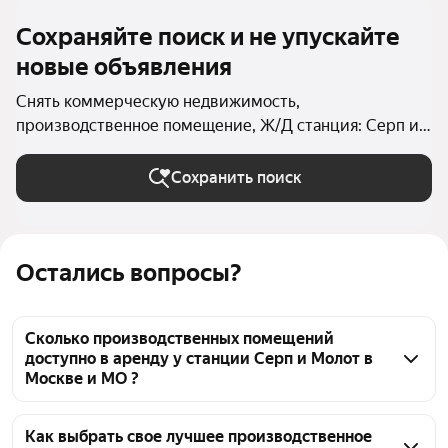
Сохраняйте поиск и не упускайте
новые объявления
Снять коммерческую недвижимость,
производственное помещение, Ж/Д станция: Серп и
Молот в Москве и МО
Сохранить поиск
Остались вопросы?
Сколько производственных помещений
доступно в аренду у станции Серп и Молот в
Москве и МО ?
На Яндекс Недвижимости у станции Серп и Молот 
в Москве и МО доступно в аренду 30 
Как выбрать свое лучшее производственное