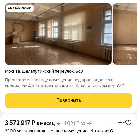
онлайн показ
Москва
,
Шелапутинский переулок
,
6с3
Предлагаем в аренду помещение под производство в
кирпичном 4-х этажном здании на Шелапутинском пер. 6с3.
Ближайшие станции метро - Марксистская и Площадь Ильича.
Этаж 3. Комфортное солнечное помещение Потолок 3 метра.
Позвонить
Мощность: 690 кВт Огороженная
3 572 917
₽
в месяц
1 021 ₽ за м²
3500 м²
производственное помещение
4 этаж из 6