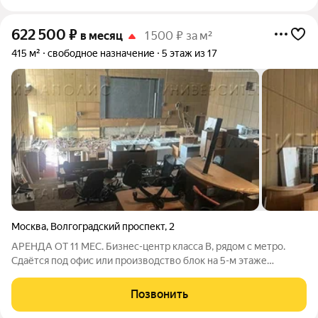
622 500
₽
в месяц
1 500 ₽ за м²
415 м²
свободное назначение
5 этаж из 17
Москва
,
Волгоградский проспект
,
2
АРЕНДА ОТ 11 МЕС. Бизнес-центр класса B, рядом с метро.
Сдаётся под офис или производство блок на 5-м этаже
площадью 415 кв.м. Помещение давно не ремонтировалось,
требуется отделка. Центральное кондиционирование,
Позвонить
вентиляция. Есть охрана.НДС включен.