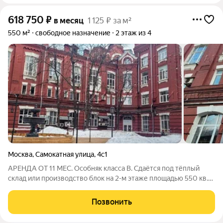
618 750
₽
в месяц
1 125 ₽ за м²
550 м²
свободное назначение
2 этаж из 4
Москва
,
Самокатная улица
,
4с1
АРЕНДА ОТ 11 МЕС. Особняк класса B. Сдаётся под тёплый
склад или производство блок на 2-м этаже площадью 550 кв.м.
Стандартная отделка. Есть охрана. Электрическая мощность
100 кВт.НДС включен. Лот № 252198. С риелторами не
Позвонить
сотрудничаем!