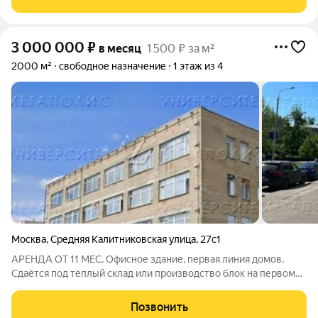
(возможно отопление
3 000 000
₽
в месяц
1 500 ₽ за м²
2000 м²
свободное назначение
1 этаж из 4
Москва
,
Средняя Калитниковская улица
,
27с1
АРЕНДА ОТ 11 МЕС. Офисное здание, первая линия домов.
Сдаётся под тёплый склад или производство блок на первом
этаже площадью 2000 кв.м. Высота потолка 3.2 м.
Стандартная отделка. Есть охрана. Электрическая мощность
Позвонить
50 кВт.УСН. Лот № 251604. С