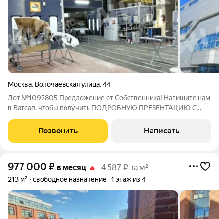
Москва
,
Волочаевская улица
,
44
Лот №1097805 Предложение от Собственника! Напишите нам
в Ватсап, чтобы получить ПОДРОБНУЮ ПРЕЗЕНТАЦИЮ С
ПЛАНИРОВКОЙ И ФОТОГРАФИЯМИ! Предлагается в аренду
помещение под автосервис площадью 2984.4 кв.м.
Позвонить
Написать
Помещение в двух уровнях: - 1-й этаж 1521,5 м.кв.
977 000
₽
в месяц
4 587 ₽ за м²
213 м²
свободное назначение
1 этаж из 4