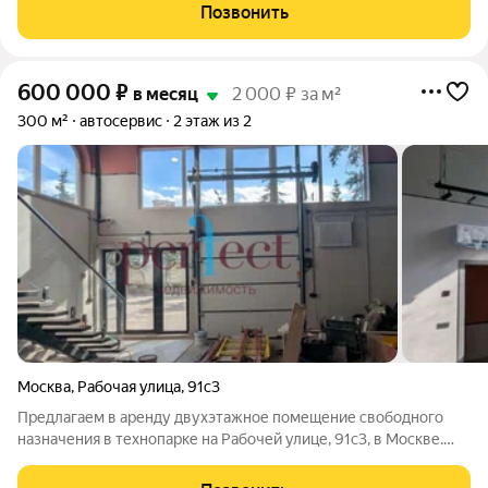
мощность 100 кВт.УСН. Лот № 245677. С риелторами не
Позвонить
сотрудничаем!
600 000
₽
в месяц
2 000 ₽ за м²
300 м²
автосервис
2 этаж из 2
Москва
,
Рабочая улица
,
91с3
Предлагаем в аренду двухэтажное помещение свободного
назначения в технопарке на Рабочей улице, 91с3, в Москве.
Площадь составляет 300 м, высота потолков 4 метра, что
обеспечивает простор и возможность для реализации