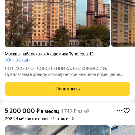
Москва
,
набережная Академика Туполева
,
15
ЖК «Каскад»
ЛОТ 220737 ОТ СОБСТВЕННИКА, БЕЗ КОМИССИИ.
Предлагаем в аренду коммерческое нежилое помещение
класса B, расположенное на первом этаже жилого комплекса
«Каскад» на набережной Академика Туполева, 15. Помещение
Позвонить
площадью 217 м? имеет высоту потолков 5
5 200 000
₽
в месяц
1 742 ₽ за м²
2984,4 м²
автосервис
1 этаж из 2