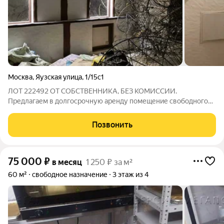
Москва
,
Яузская улица
,
1/15с1
ЛОТ 222492 ОТ СОБСТВЕННИКА, БЕЗ КОМИССИИ.
Предлагаем в долгосрочную аренду помещение свободного
назначения, площадью 257 кв.м., расположенное в цокольном
этаже особняка, в 10 минутах от метро Китай город. Рядом с
Позвонить
особняком расположен закрытый
75 000
₽
в месяц
1 250 ₽ за м²
60 м²
свободное назначение
3 этаж из 4