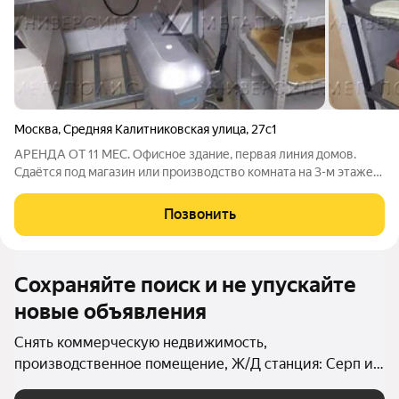
Москва
,
Средняя Калитниковская улица
,
27с1
АРЕНДА ОТ 11 МЕС. Офисное здание, первая линия домов.
Сдаётся под магазин или производство комната на 3-м этаже
площадью 60 кв.м. Стандартная отделка. Есть охрана.УСН. Лот
№ 229204. С риелторами не сотрудничаем!
Позвонить
Сохраняйте поиск и не упускайте
новые объявления
Снять коммерческую недвижимость,
производственное помещение, Ж/Д станция: Серп и
Молот в Москве и МО