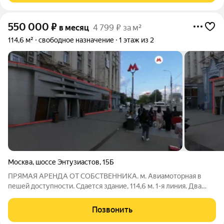
550 000
₽
в месяц
4 799 ₽ за м²
114,6 м²
свободное назначение
1 этаж из 2
Москва
,
шоссе Энтузиастов
,
15Б
ПРЯМАЯ АРЕНДА ОТ СОБСТВЕННИКА. м. Авиамоторная в
пешей доступности. Сдается здание, 114,6 м. 1-я линия. Два
уровня: первый и второй этаж. Открытая планировка. Витрины.
Несколько входов. Электрическая мощность 25 кВт. Высота
Позвонить
потолков: первый этаж -