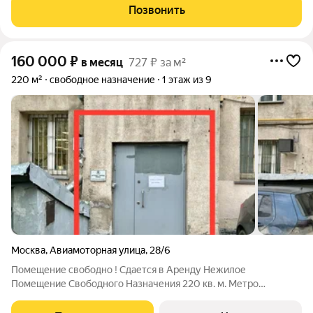
потолков: 4,00 м. Коммуникации: отопление, гвс, хвс. Налоги:
Позвонить
УСН. Идеальное использование:
160 000
₽
в месяц
727 ₽ за м²
220 м²
свободное назначение
1 этаж из 9
Москва
,
Авиамоторная улица
,
28/6
Помещение свободно ! Сдается в Аренду Нежилое
Помещение Свободного Назначения 220 кв. м. Метро
Авиамоторная 5-7 мин. пешком, ул. Авиамоторная д. 28/6.
Густонаселенный район ЮВАО гор. Москвы с высокой