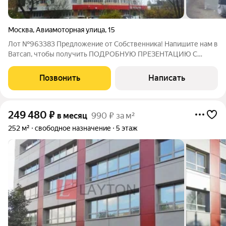
Москва
,
Авиамоторная улица
,
15
Лот №963383 Предложение от Собственника! Напишите нам в
Ватсап, чтобы получить ПОДРОБНУЮ ПРЕЗЕНТАЦИЮ С
ПЛАНИРОВКОЙ И ФОТОГРАФИЯМИ! Сдаю в аренду блоки с
отдельными входами в составе общего помещения на первом
Позвонить
Написать
этаже жилого дома под магазин ,либо
249 480
₽
в месяц
990 ₽ за м²
252 м²
свободное назначение
5 этаж