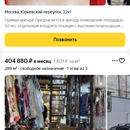
Москва
,
Юрьевский переулок
,
22к1
Прямая аренда! Предлагается в аренду помещение площадью
50 м с отдельным входом в локации с высоким пешеходным и
автомобильным трафиком. Помещение расположено на 1-м
этаже, имеет качественную чистовую отделку и полностью
Позвонить
готово к эксплуатации.
404 880
₽
в месяц
1 401 ₽ за м²
289 м²
свободное назначение
1 этаж из 3