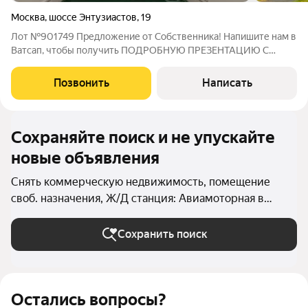
Москва
,
шоссе Энтузиастов
,
19
Лот №901749 Предложение от Собственника! Напишите нам в
Ватсап, чтобы получить ПОДРОБНУЮ ПРЕЗЕНТАЦИЮ С
ПЛАНИРОВКОЙ И ФОТОГРАФИЯМИ! Предлагается в аренду
здание целиком в 3 мин от м.Авиамоторная. Удобное
Позвонить
Написать
расположение на 1 линии шоссе Энтузиастов,
Сохраняйте поиск и не упускайте
новые объявления
Снять коммерческую недвижимость, помещение
своб. назначения, Ж/Д станция: Авиамоторная в
Москве и МО
Сохранить поиск
Остались вопросы?