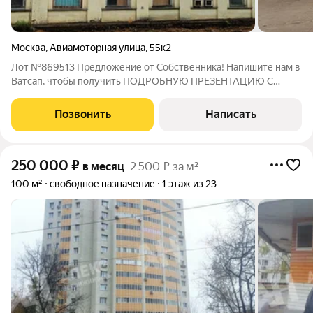
Москва
,
Авиамоторная улица
,
55к2
Лот №869513 Предложение от Собственника! Напишите нам в
Ватсап, чтобы получить ПОДРОБНУЮ ПРЕЗЕНТАЦИЮ С
ПЛАНИРОВКОЙ И ФОТОГРАФИЯМИ! Сдаются
производственные помещения 2500 м2 на 1 этаже в в 9 мин
Позвонить
Написать
от м. Авиамоторная. Пpoизвoдcтвенно-складской комплекс
250 000
₽
в месяц
2 500 ₽ за м²
100 м²
свободное назначение
1 этаж из 23