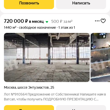
Позвонить
Написать
720 000
₽
в месяц
500 ₽ за м²
1440 м²
свободное назначение
1 этаж из 1
Москва
,
шоссе Энтузиастов
,
25
Лот №910564 Предложение от Собственника! Напишите нам в
Ватсап, чтобы получить ПОДРОБНУЮ ПРЕЗЕНТАЦИЮ С
ПЛАНИРОВКОЙ И ФОТОГРАФИЯМИ! Предлагается в аренду
помещение на первой линии под склад или производство,