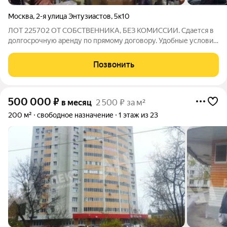
Москва
,
2-я улица Энтузиастов
,
5к10
ЛОТ 225702 ОТ СОБСТВЕННИКА, БЕЗ КОМИССИИ. Сдается в
долгосрочную аренду по прямому договору. Удобные условия
для тех, кому важны надежное помещение, контроль доступа
и хорошая инфраструктура рядом с транспортными узлами.
Позвонить
Подходит для организации
500 000
₽
в месяц
2 500 ₽ за м²
200 м²
свободное назначение
1 этаж из 23