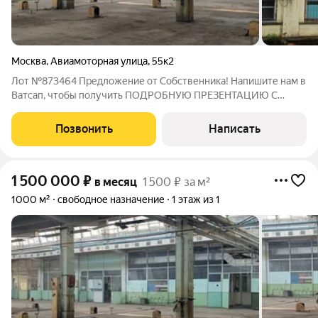
Москва
,
Авиамоторная улица
,
55к2
Лот №873464 Предложение от Собственника! Напишите нам в
Ватсап, чтобы получить ПОДРОБНУЮ ПРЕЗЕНТАЦИЮ С
ПЛАНИРОВКОЙ И ФОТОГРАФИЯМИ! Сдаются
производственные помещения на 1 этаже в в 9 мин от
Позвонить
Написать
м.Авиамоторная. Пpoизвoдcтвенно-складской комплекс с
удобной
1 500 000
₽
в месяц
1 500 ₽ за м²
1000 м²
свободное назначение
1 этаж из 1