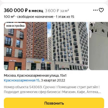
360 000
₽
в месяц
3 600 ₽ за м²
100 м²
свободное назначение
1 этаж из 15
новостройка
Москва
,
Красноказарменная улица
,
15к1
Красноказарменная 15
, 3 квартал 2022
Номер объекта: 543069. Срочно ! Помещение стрит ритэйл !
Подходит для многих сфер бизнеса ! Магазин, Кафе, Аптека,
Шоурум, Грумминг, Цветы, Салон, Офис ! Доступ 247, есть
парковка, 47кВт !
Позвонить