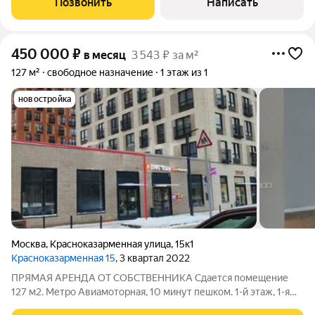
Позвонить
Написать
расположенное в 10 минутах от станций метро
450 000
₽
в месяц
3 543 ₽ за м²
127 м²
свободное назначение
1 этаж из 1
новостройка
Москва
,
Красноказарменная улица
,
15к1
Красноказарменная 15
, 3 квартал 2022
ПРЯМАЯ АРЕНДА ОТ СОБСТВЕННИКА Сдается помещение
127 м2. Метро Авиамоторная, 10 минут пешком. 1-й этаж, 1-я
линия, отдельный вход. Электричество: 30 кВт. Высота