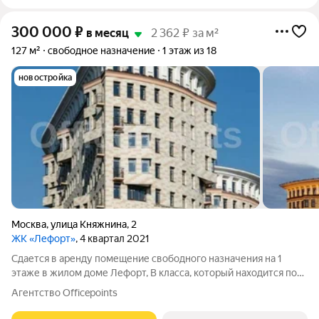
300 000
₽
в месяц
2 362 ₽ за м²
127 м²
свободное назначение
1 этаж из 18
новостройка
Москва
,
улица Княжнина
,
2
ЖК «Лефорт»
, 4 квартал 2021
Сдается в аренду помещение свободного назначения на 1
этаже в жилом доме Лефорт, В класса, который находится по
адресу: ул. Княжнина, д. 2. Шаговая доступность от м.
Агентство Officepoints
Лефортово. Удобный выезд на Рубцовскую набережную и ТТК.
Помещение без отделки,