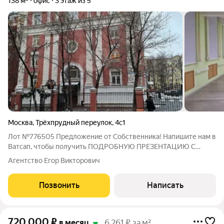
138 м²
офис
3 этаж из 5
Москва
,
Трёхпрудный переулок
,
4с1
Лот №776505 Предложение от Собственника! Напишите нам в
Ватсап, чтобы получить ПОДРОБНУЮ ПРЕЗЕНТАЦИЮ С
ПЛАНИРОВКОЙ И ФОТОГРАФИЯМИ! Предлагается в аренду
Агентство Егор Викторович
офисное помещение общей площадью 138.20 кв. м.,
расположенное на третьем этаже в историческом
Позвонить
Написать
720 000
₽
в месяц
6 261 ₽ за м²