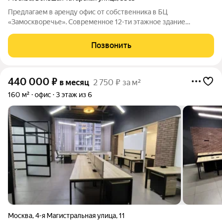
Предлагаем в аренду офис от собственника в БЦ
«Замоскворечье». Современное 12-ти этажное здание
расположенное в историческом центре Москвы. Общая
площадь: 155.7 кв.м. Функциональный офис в современной
Позвонить
отделке. Планировка: опен спейс, кабинет,
440 000
₽
в месяц
2 750 ₽ за м²
160 м²
офис
3 этаж из 6
Москва
,
4-я Магистральная улица
,
11