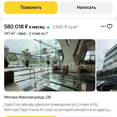
ПЛАНИРОВКОЙ И ФОТОГРАФИЯМИ! Предлагается в аренду
офисный блок общей площадью 1261.2 квадратных метров,
Позвонить
Написать
расположенный на 1 и 2 этаже здания в
580 018
₽
в месяц
2 945 ₽ за м²
197 м²
офис
2 этаж из 7
Москва
,
Минская улица
,
2Ж
Сдается в аренду офисное помещение на 2 этаже в БЦ
Виктори Парк Плаза, В+ класса, который находится по адресу:
ул. Минская, д. 2Ж. Без комиссии для Арендатора! ЛОКАЦИЯ: -