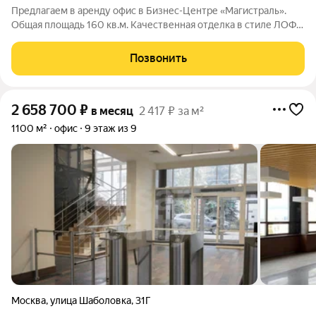
Предлагаем в аренду офис в Бизнес-Центре «Магистраль».
Общая площадь 160 кв.м. Качественная отделка в стиле ЛОФТ.
Планировка смешанная: опен спейс, кабинеты, переговорная,
рецепшен, серверная. Потолки 4.2 м. В состав бизнес-центра
Позвонить
«Магистраль» входят
2 658 700
₽
в месяц
2 417 ₽ за м²
1100 м²
офис
9 этаж из 9
Москва
,
улица Шаболовка
,
31Г