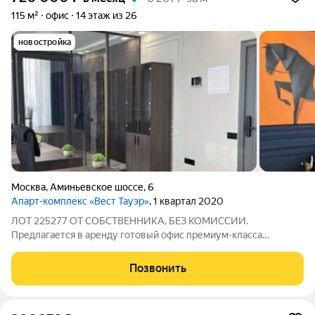
115 м²
офис
14 этаж из 26
новостройка
Москва
,
Аминьевское шоссе
,
6
Апарт-комплекс «Вест Тауэр»
, 1 квартал 2020
ЛОТ 225277 ОТ СОБСТВЕННИКА, БЕЗ КОМИССИИ.
Предлагается в аренду готовый офис премиум-класса
площадью 115 м?. Объект представляет собой полностью
изолированный блок, арендуемый напрямую от собственника,
Позвонить
без посреднических комиссий. Помещение