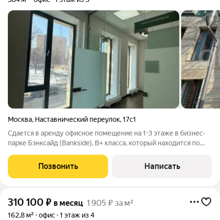
Москва
,
Наставнический переулок
,
17с1
Сдается в аренду офисное помещение на 1-3 этаже в бизнес-
парке Бэнксайд (Bankside), В+ класса, который находится по
адресу: Наставнический пер., д. 17, стр. 1. Без комиссии для
Арендатора! ЛОКАЦИЯ: - Пешая доступность от станций
Позвонить
Написать
метро Курская,
310 100
₽
в месяц
1 905 ₽ за м²
162,8 м²
офис
1 этаж из 4