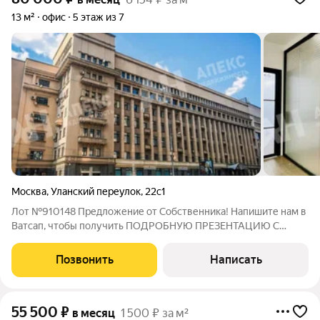
13 м²
офис
5 этаж из 7
Москва
,
Уланский переулок
,
22с1
Лот №910148 Предложение от Собственника! Напишите нам в
Ватсап, чтобы получить ПОДРОБНУЮ ПРЕЗЕНТАЦИЮ С
ПЛАНИРОВКОЙ И ФОТОГРАФИЯМИ! Предлагаем в аренду
светлый офис 12.80 кв.м. с балконом на 5 этаже 7-ми этажного
Позвонить
Написать
БЦ, в центре исторической Москвы в 5
55 500
₽
в месяц
1 500 ₽ за м²