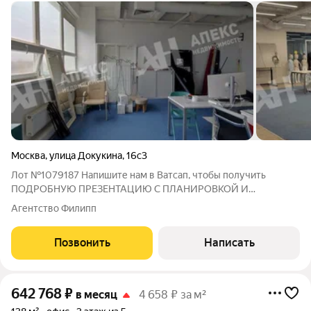
Москва
,
улица Докукина
,
16с3
Лот №1079187 Напишите нам в Ватсап, чтобы получить
ПОДРОБНУЮ ПРЕЗЕНТАЦИЮ С ПЛАНИРОВКОЙ И
ФОТОГРАФИЯМИ! В аренду предлагается просторный и
Агентство Филипп
светлый офис 450м2 в пешей доступности, 700 метров, от
станции метроМЦК Ботанический сад. В 1 км съезд на
Позвонить
Написать
642 768
₽
в месяц
4 658 ₽ за м²