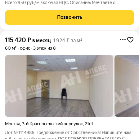
Всего 950 руб/м включая НДС. Описание: Мечтаете о
собственном производственном пространстве? Мы сделали
его реальным! Сдается супер-склад и цех в пешей доступности
Позвонить
от метро! Забудьте о пробках и
115 420
₽
в месяц
1 924 ₽ за м²
60 м²
офис
3 этаж из 8
Москва
,
3-й Красносельский переулок
,
21с1
Лот №1114986 Предложение от Собственника! Напишите нам
в Ватсап, чтобы получить ПОДРОБНУЮ ПРЕЗЕНТАЦИЮ С