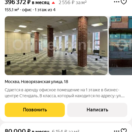
396 372
₽
в месяц
2 556 ₽ за м²
155,1 м²
офис
1 этаж из 4
Москва
,
Новорязанская улица
,
18
Сдается в аренду офисное помещение на 1 этаже в бизнес-
центре Стендаль, В класса, который находится по адресу: ул.
Новорязанская, д. 18. ЛОКАЦИЯ: Пешая доступность от
станции метро Комсомольская, Каланчевская. Удобный выезд
Позвонить
Написать
на Каланчевскую и
80 000
₽
в месяц
6 154 ₽ за м²