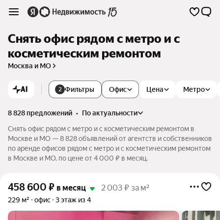
Снять офис рядом с метро и с
косметическим ремонтом
Москва и МО
AI
Фильтры
Офис
Цена
Метро
2
8 828 предложений
•
по актуальности
Снять офис рядом с метро и с косметическим ремонтом в
Москве и МО — 8 828 объявлений от агентств и собственников
по аренде офисов рядом с метро и с косметическим ремонтом
в Москве и МО. по цене от 4 000 ₽ в месяц.
458 600
₽
в месяц
2 003 ₽ за м²
229 м²
офис
3 этаж из 4