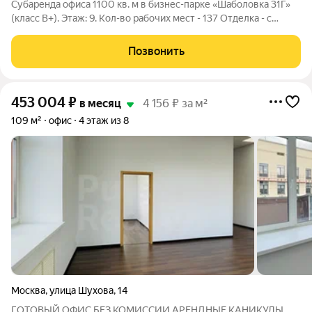
Субаренда офиса 1100 кв. м в бизнес-парке «Шаболовка 31Г»
(класс B+). Этаж: 9. Кол-во рабочих мест - 137 Отделка - с
отделкой Тип планировки - смешанная. Вход - общий с улицы
Мокрые точки - да Сан. узлы - в блоке Назначение: Офис
Позвонить
Полная ставка аренды
453 004
₽
в месяц
4 156 ₽ за м²
109 м²
офис
4 этаж из 8
Москва
,
улица Шухова
,
14
ГОТОВЫЙ ОФИС БЕЗ КОМИССИИ АРЕНДНЫЕ КАНИКУЛЫ