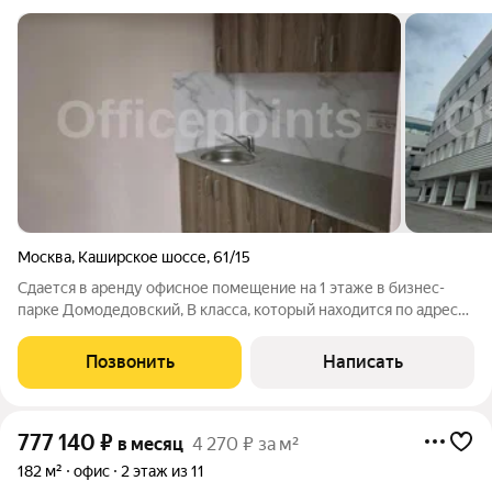
Москва
,
Каширское шоссе
,
61/15
Сдается в аренду офисное помещение на 1 этаже в бизнес-
парке Домодедовский, В класса, который находится по адресу:
Каширское шоссе, д. 61, к. 4, стр. 1. Без комиссии для
Арендатора! ЛОКАЦИЯ: - Пешая доступность от м.
Позвонить
Написать
Домодедовская, Орехово,
777 140
₽
в месяц
4 270 ₽ за м²
182 м²
офис
2 этаж из 11