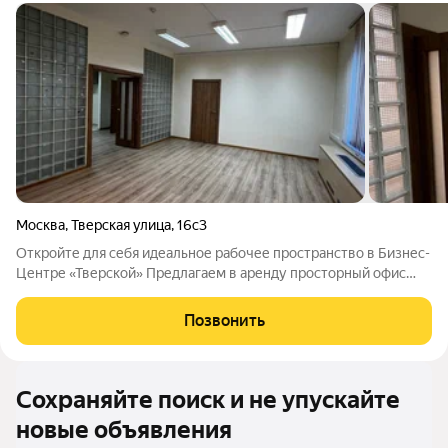
Москва
,
Тверская улица
,
16с3
Откройте для себя идеальное рабочее пространство в Бизнес-
Центре «Тверской» Предлагаем в аренду просторный офис
площадью 182 м в престижном бизнес-центре «Тверской».
Офис имеет смешанную планировку: 6 кабинетов, холл,
Позвонить
серверная/кухня, три санузла.
Сохраняйте поиск и не упускайте
новые объявления