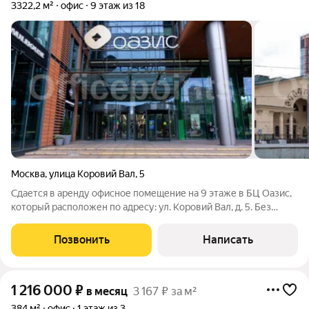
3322,2 м²
офис
9 этаж из 18
Москва
,
улица Коровий Вал
,
5
Сдается в аренду офисное помещение на 9 этаже в БЦ Оазис,
который расположен по адресу: ул. Коровий Вал, д. 5. Без
комиссии для Арендатора! ЛОКАЦИЯ: - Шаговая доступность
от станций метро Добрынинская, Серпуховская, Октябрьская. -
Позвонить
Написать
Удобный выезд на
1 216 000
₽
в месяц
3 167 ₽ за м²
384 м²
офис
1 этаж из 3