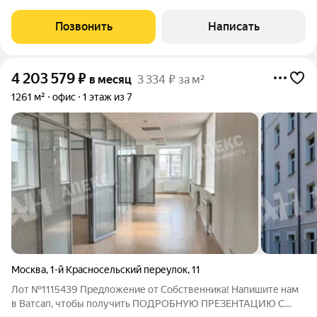
ФОТОГРАФИЯМИ! В аренду предлагается офисный блок
общей площадью 226 м, расположенный на третьем этаже
Позвонить
Написать
бизнес-центра класса В+ «Мосэнка II». Здание находится на
4 203 579
₽
в месяц
3 334 ₽ за м²
1261 м²
офис
1 этаж из 7
Москва
,
1-й Красносельский переулок
,
11
Лот №1115439 Предложение от Собственника! Напишите нам
в Ватсап, чтобы получить ПОДРОБНУЮ ПРЕЗЕНТАЦИЮ С