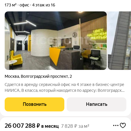
173 м²
офис
4 этаж из 16
Москва
,
Волгоградский проспект
,
2
Сдается в аренду сервисный офис на 4 этаже в бизнес-центре
НИИСА, В класса, который находится по адресу: Волгоградский
пр-кт, д. 2. Без комиссии для Арендатора! ЛОКАЦИЯ: Шаговая
доступность от станций метро Пролетарская, Крестьянская
Позвонить
Написать
застава,
26 007 288
₽
в месяц
7 828 ₽ за м²