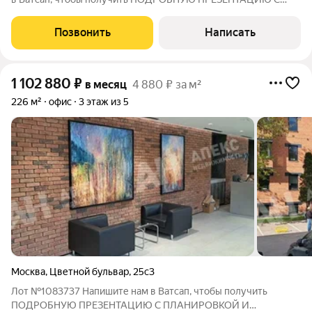
ПЛАНИРОВКОЙ И ФОТОГРАФИЯМИ! Предлагаем в аренду
офис площадью 59.7 кв.м, в Административном здании класса
Позвонить
Написать
Б. Офис будет сдаваться после
1 102 880
₽
в месяц
4 880 ₽ за м²
226 м²
офис
3 этаж из 5
Москва
,
Цветной бульвар
,
25с3
Лот №1083737 Напишите нам в Ватсап, чтобы получить
ПОДРОБНУЮ ПРЕЗЕНТАЦИЮ С ПЛАНИРОВКОЙ И