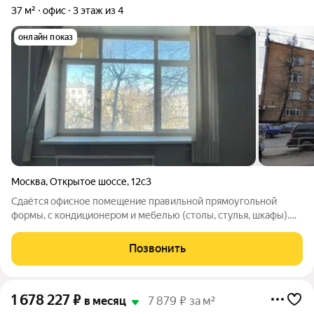
37 м²
офис
3 этаж из 4
онлайн показ
Москва
,
Открытое шоссе
,
12с3
Сдаётся офисное помещение правильной прямоугольной
формы, с кондиционером и мебелью (столы, стулья, шкафы).
Цена указана с НДС (есть вариант без НДС). Столовая на
этаже. 2 минуты пешком от ст.м. Бульвар Рокоссовского.
Позвонить
1 678 227
₽
в месяц
7 879 ₽ за м²