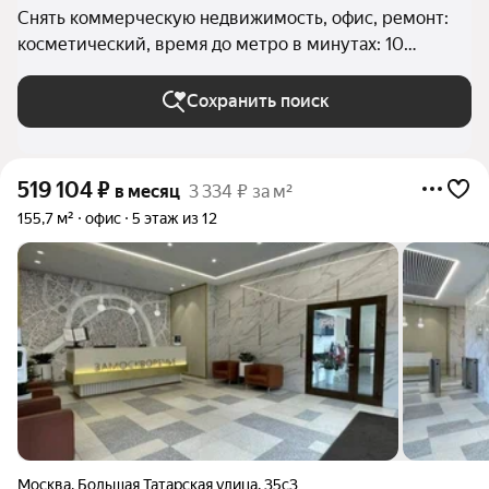
Снять коммерческую недвижимость, офис, ремонт:
косметический, время до метро в минутах: 10
пешком в Москве и МО
Сохранить поиск
519 104
₽
в месяц
3 334 ₽ за м²
155,7 м²
офис
5 этаж из 12
Москва
,
Большая Татарская улица
,
35с3