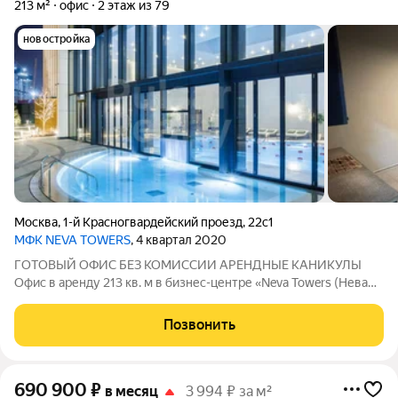
213 м²
офис
2 этаж из 79
новостройка
Москва
,
1-й Красногвардейский проезд
,
22с1
МФК NEVA TOWERS
, 4 квартал 2020
ГОТОВЫЙ ОФИС БЕЗ КОМИССИИ АРЕНДНЫЕ КАНИКУЛЫ
Офис в аренду 213 кв. м в бизнес-центре «Neva Towers (Нева
Тауэрс)» - заезжайте и работайте! Месячный арендный платеж
1 678 263 руб./месяц. Все включено (НДС, эксплуатационные
Позвонить
платежи). Коммунальные
690 900
₽
в месяц
3 994 ₽ за м²