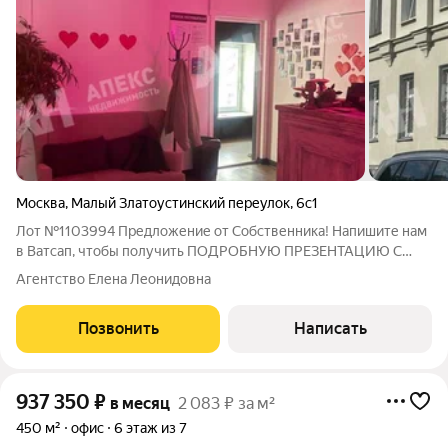
Москва
,
Малый Златоустинский переулок
,
6с1
Лот №1103994 Предложение от Собственника! Напишите нам
в Ватсап, чтобы получить ПОДРОБНУЮ ПРЕЗЕНТАЦИЮ С
ПЛАНИРОВКОЙ И ФОТОГРАФИЯМИ! Предлагается в аренду
Агентство Елена Леонидовна
помещение общей площадью 229,3 квадратных метра,
расположенное на третьем этаже. Высота потолков
Позвонить
Написать
937 350
₽
в месяц
2 083 ₽ за м²
450 м²
офис
6 этаж из 7