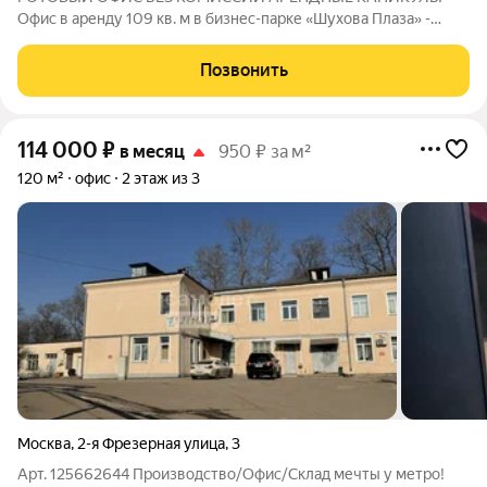
Офис в аренду 109 кв. м в бизнес-парке «Шухова Плаза» -
заезжайте и работайте! Месячный арендный платеж 453 000
руб./месяц. УСН. Все включено (НДС 5%, эксплуатационные
Позвонить
платежи). Коммунальные расходы - по
114 000
₽
в месяц
950 ₽ за м²
120 м²
офис
2 этаж из 3
Москва
,
2-я Фрезерная улица
,
3
Арт. 125662644 Производство/Офис/Склад мечты у метро!