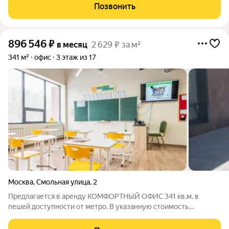
Позвонить
896 546
₽
в месяц
2 629 ₽ за м²
341 м²
офис
3 этаж из 17
Москва
,
Смольная улица
,
2
Предлагается в аренду КОМФОРТНЫЙ ОФИС 341 кв.м. в
пешей доступности от метро. В указанную стоимость
включены эксплуатационные расходы. Просмотр офиса в
удобное для вас время по предварительной договоренности.