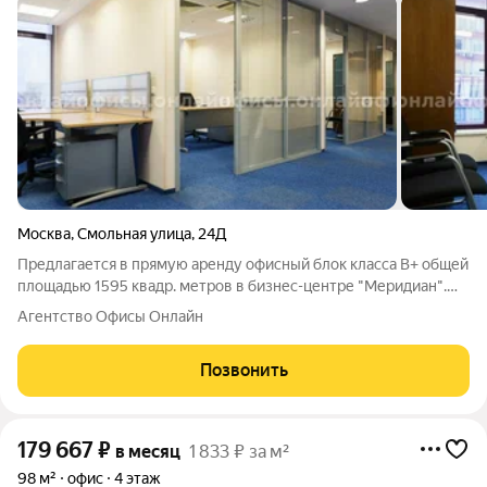
Москва
,
Смольная улица
,
24Д
Предлагается в прямую аренду офисный блок класса B+ общей
площадью 1595 квадр. метров в бизнес-центре "Меридиан".
Москва, САО, Смольная улица, 24Д Удобная локация здания: -
Агентство Офисы Онлайн
Автомобиль: близость транспортных магистралей, таких как
Ленинградское шоссе
Позвонить
179 667
₽
в месяц
1 833 ₽ за м²
98 м²
офис
4 этаж