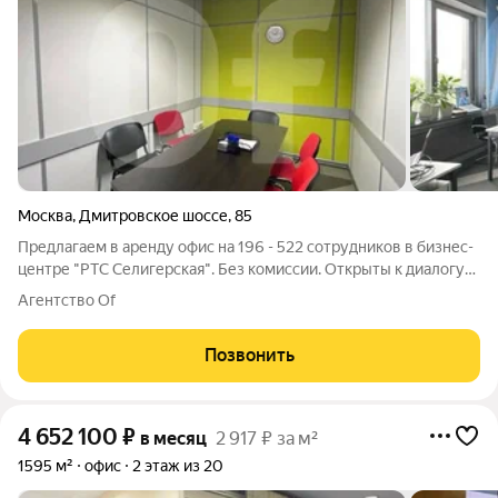
Москва
,
Дмитровское шоссе
,
85
Предлагаем в аренду офис на 196 - 522 сотрудников в бизнес-
центре "РТС Селигерская". Без комиссии. Открыты к диалогу
по условиям аренды. Почему этот объект стоит рассмотреть
Агентство Of
прямо сейчас: - Лот уникален по расположению в здании. В
этом районе аналоги
Позвонить
4 652 100
₽
в месяц
2 917 ₽ за м²
1595 м²
офис
2 этаж из 20