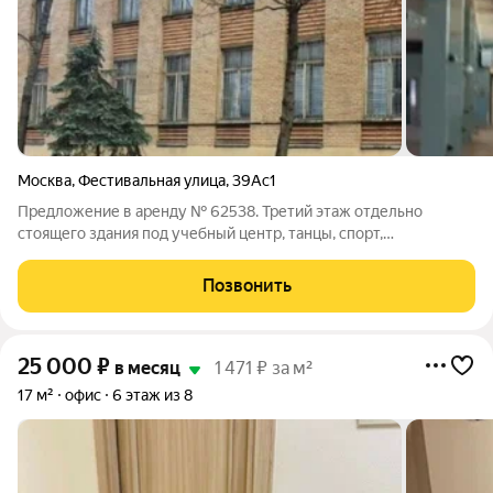
Москва
,
Фестивальная улица
,
39Ас1
Предложение в аренду № 62538. Третий этаж отдельно
стоящего здания под учебный центр, танцы, спорт,
фотостудию, или под офис в аренду от крупного собственника
АО "Бизнес-Недвижимость". . Административное здание из 3-
Позвонить
х этажей. Лифт отсутствует. .
25 000
₽
в месяц
1 471 ₽ за м²
17 м²
офис
6 этаж из 8