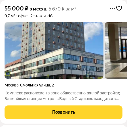
55 000
₽
в месяц
5 670 ₽ за м²
9,7 м²
офис
2 этаж из 16
Москва
,
Смольная улица
,
2
Комплекс расположен в зоне общественно-жилой застройки;
Ближайшая станция метро - «Водный Стадион», находится в
пешей доступности; 13 минут пешком до автовокзала «Водный
Стадион»; В непосредственной близости от бизнесцентра
Позвонить
пролегает Ленинградское