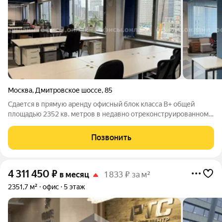
Москва
,
Дмитровское шоссе
,
85
Сдается в прямую аренду офисный блок класса B+ общей
площадью 2352 кв. метров в недавно отреконструированном
бизнес-центре. Москва, САО, Дмитровское шоссе, 85 Удобная
локация здания: - Автомобиль: близость транспортных
Позвонить
магистралей, таких как
4 311 450
₽
в месяц
1 833 ₽ за м²
2351,7 м²
офис
5 этаж