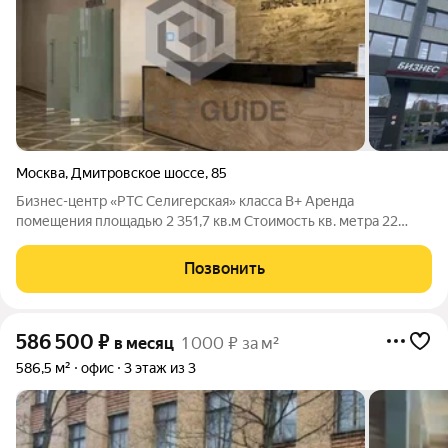
Москва
,
Дмитровское шоссе
,
85
Бизнес-центр «РТС Селигерская» класса B+ Аренда
помещения площадью 2 351,7 кв.м Cтоимость кв. метра 22
000,00 руб. в год включая НДС, возможен торг Бизнес-центр
«РТС Селигерская» расположен по адресу: Дмитровское
Позвонить
шоссе, 85, Москва
586 500
₽
в месяц
1 000 ₽ за м²
586,5 м²
офис
3 этаж из 3