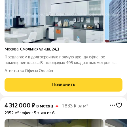
Москва
,
Смольная улица
,
24Д
Предлагаем в долгосрочную прямую аренду офисное
помещение класса B+ площадью 495 квадратных метров в
бизнес-центре "Меридиан". Москва, САО, Смольная улица, 24Д
Агентство Офисы Онлайн
Удобная локация здания: - Автомобиль: близость транспортных
магистралей, таких как
Позвонить
4 312 000
₽
в месяц
1 833 ₽ за м²
2352 м²
офис
5 этаж из 6