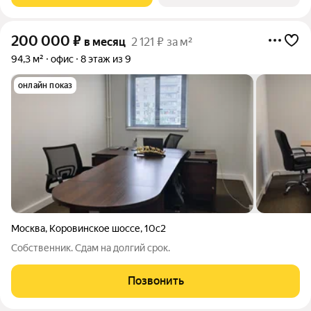
200 000
₽
в месяц
2 121 ₽ за м²
94,3 м²
офис
8 этаж из 9
онлайн показ
Москва
,
Коровинское шоссе
,
10с2
Собственник. Сдам на долгий срок.
Позвонить