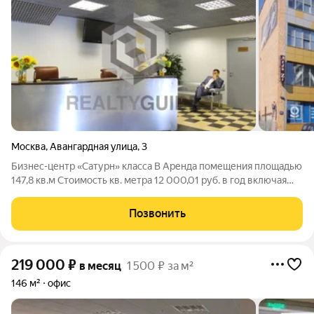
Москва
,
Авангардная улица
,
3
Бизнес-центр «Сатурн» класса B Аренда помещения площадью
147,8 кв.м Cтоимость кв. метра 12 000,01 руб. в год включая
НДС, возможен торг Бизнес-центр «Сатурн» расположен по
адресу: Авангардная улица, 3, Москва
Позвонить
219 000
₽
в месяц
1 500 ₽ за м²
146 м²
офис