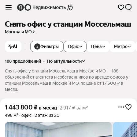
Снять офис у станции Моссельмаш
Москва и МО
AI
Фильтры
Офис
Цена
Метро
2
188 предложений
•
по актуальности
Снять офис у станции Моссельмаш в Москве и МО — 188
объявлений от агентств и собственников по аренде офисов у
станции Моссельмаш в Москве и МО. по цене от 17 500 ₽ в
месяц.
1 443 800
₽
в месяц
2 917 ₽ за м²
495 м²
офис
2 этаж из 20