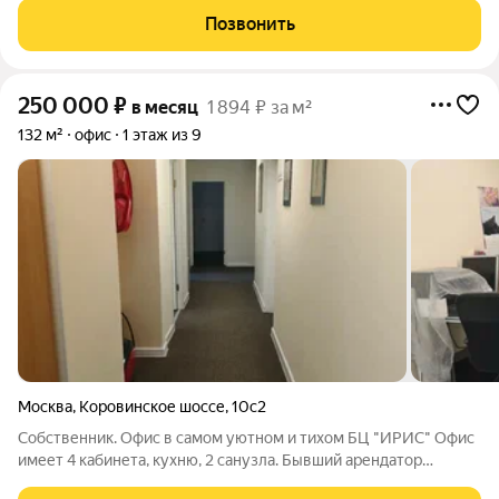
Стадион. Планировка: открытая. Состояние помещения: с
Позвонить
ремонтом. Провайдеры: телефония,
250 000
₽
в месяц
1 894 ₽ за м²
132 м²
офис
1 этаж из 9
Москва
,
Коровинское шоссе
,
10с2
Собственник. Офис в самом уютном и тихом БЦ "ИРИС" Офис
имеет 4 кабинета, кухню, 2 санузла. Бывший арендатор
фармацевтика. Просмотр в любое время.