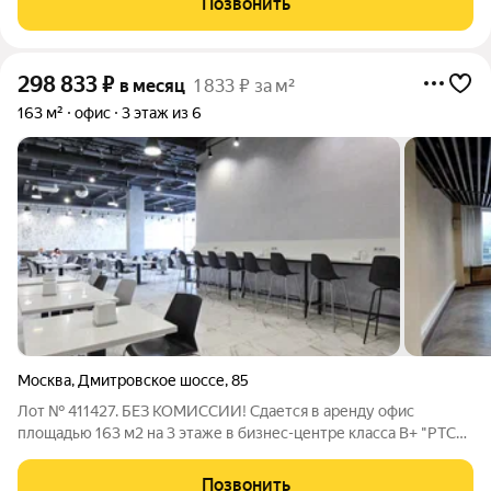
Позвонить
Прямой договор с СОБСТВЕННИКОМ. Комиссии
298 833
₽
в месяц
1 833 ₽ за м²
163 м²
офис
3 этаж из 6
Москва
,
Дмитровское шоссе
,
85
Лот № 411427. БЕЗ КОМИССИИ! Сдается в аренду офис
площадью 163 м2 на 3 этаже в бизнес-центре класса B+ "РТС
Селигерская", расположенном в 5 минутах пешком от метро
Селигерская. Планировка: открытая. Состояние помещения: с
Позвонить