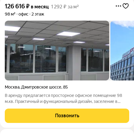
126 616
₽
в месяц
1 292 ₽ за м²
98 м²
офис
2 этаж
Москва
,
Дмитровское шоссе
,
85
В аренду предлагается просторное офисное помещение 98
м.кв. Практичный и функциональный дизайн, заселение в
кратчайший срок. Представительский офис в БЦ «РТС» класса
В+. Высокие потолки и панорамные окна. Бизнес Центр уже
Позвонить
открыт! 5 мин. от м.