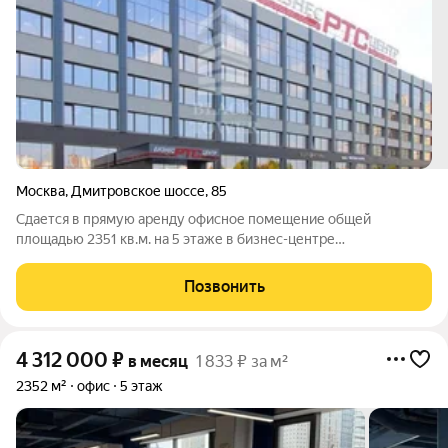
Москва
,
Дмитровское шоссе
,
85
Сдается в прямую аренду офисное помещение общей
площадью 2351 кв.м. на 5 этаже в бизнес-центре
""РТС"Селигерская", расположенном по адресу Москва,
Дмитровское шоссе, 85, в 4 минутах пешком от метро
Позвонить
Селигерская. Арендная ставка составляет 22000 рублей
4 312 000
₽
в месяц
1 833 ₽ за м²
2352 м²
офис
5 этаж