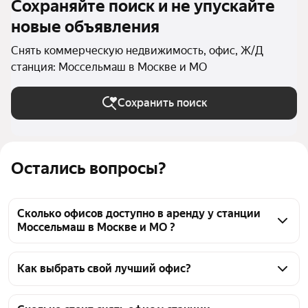
Сохраняйте поиск и не упускайте
новые объявления
Снять коммерческую недвижимость, офис, Ж/Д
станция: Моссельмаш в Москве и МО
Сохранить поиск
Остались вопросы?
Сколько офисов доступно в аренду у станции
Моссельмаш в Москве и МО ?
На Яндекс Недвижимости у станции Моссельмаш в 
Москве и МО доступно в аренду 190 офисов, из них 
Как выбрать свой лучший офис?
187 объявлений от агентств, 1 объявление от 
Чтобы снять офис у станции Моссельмаш, 
застройщиков