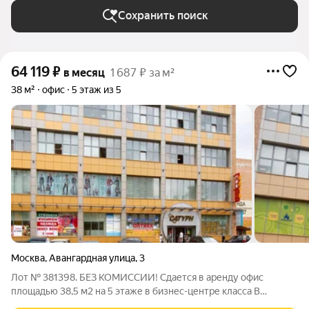
Сохранить поиск
64 119
₽
в месяц
1 687 ₽ за м²
38 м²
офис
5 этаж из 5
Москва
,
Авангардная улица
,
3
Лот № 381398. БЕЗ КОМИССИИ! Сдается в аренду офис
площадью 38,5 м2 на 5 этаже в бизнес-центре класса B
"Сатурн", расположенном в 5 минут пешком от метро Водный