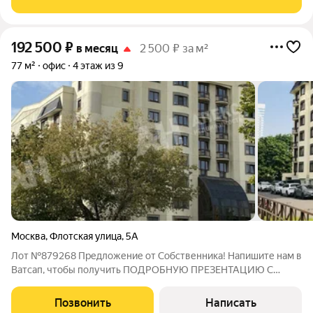
ремонтом. Провайдеры:
192 500
₽
в месяц
2 500 ₽ за м²
77 м²
офис
4 этаж из 9
Москва
,
Флотская улица
,
5А
Лот №879268 Предложение от Собственника! Напишите нам в
Ватсап, чтобы получить ПОДРОБНУЮ ПРЕЗЕНТАЦИЮ С
ПЛАНИРОВКОЙ И ФОТОГРАФИЯМИ! Предлагаем офис
площадью 77 кв.м. недалеко от м. Речной вокзал (12 мин
Позвонить
Написать
пешком через парк), САО. Доступен к заезду.