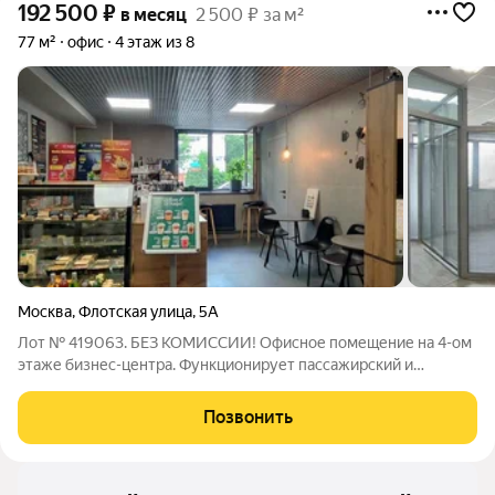
192 500
₽
в месяц
2 500 ₽ за м²
77 м²
офис
4 этаж из 8
Москва
,
Флотская улица
,
5А
Лот № 419063. БЕЗ КОМИССИИ! Офисное помещение на 4-ом
этаже бизнес-центра. Функционирует пассажирский и
грузовой лифт. Помещение готово к въезду арендатора. На
территории есть кафе, фитнес-клуб. Шаговая доступность от
Позвонить
метро Речной Вокзал. Территория