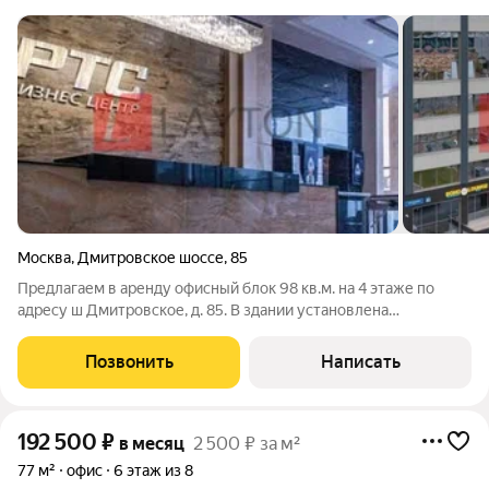
Москва
,
Дмитровское шоссе
,
85
Предлагаем в аренду офисный блок 98 кв.м. на 4 этаже по
адресу ш Дмитровское, д. 85. В здании установлена
современная система центрального кондиционирования, а
также эффективная приточно-вытяжная вентиляция для
Позвонить
Написать
комфортной работы. До метро Селигерская
192 500
₽
в месяц
2 500 ₽ за м²
77 м²
офис
6 этаж из 8