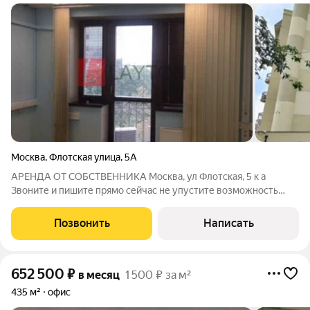
Москва
,
Флотская улица
,
5А
АРЕНДА ОТ СОБСТВЕННИКА Москва, ул Флотская, 5 к а
Звоните и пишите прямо сейчас не упустите возможность
арендовать идеальный офис для Вашего бизнеса в отличном
месте! Сотрудничаем с агентами. - Удобная транспортная
Позвонить
Написать
доступность всего несколько минут
652 500
₽
в месяц
1 500 ₽ за м²
435 м²
офис