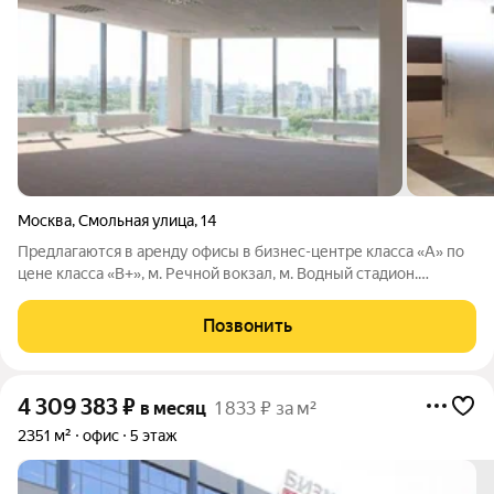
Москва
,
Смольная улица
,
14
Предлагаются в аренду офисы в бизнес-центре класса «А» по
цене класса «В+», м. Речной вокзал, м. Водный стадион.
Возможные площади: Офисы open-space от 202 кв. м до 755 кв.
м. Офисы с кабинетной «нарезкой» от 14 кв.м до 3000 кв. м.
Позвонить
Высококачественная
4 309 383
₽
в месяц
1 833 ₽ за м²
2351 м²
офис
5 этаж