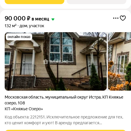
этаж: четыре спальни,
90 000
₽
в месяц
132 м²
дом, участок
онлайн показ
Московская область
,
муниципальный округ Истра
,
КП Княжье
озеро
,
108
КП «Княжье Озеро»
Код объекта: 2212151. Исключительное предложение для тех,
кто ценит комфорт и уют! В аренду предлагается
современный двухэтажный дом в коттеджном посёлке