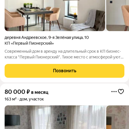
деревня Андреевское
,
9-я Зелёная улица
,
10
КП «Первый Пионерский»
Современный дом в аренду на длительный срок в КП бизнес-
класса "Первый Пионерский". Тихое место с атмосферой уюта
и спокойствия, приятные соседи. Дом 125 кв.м., терраса 25
кв.м., 2 этажа, участок 3 сотки с натуральным газоном,
Позвонить
отдельно стоящий
80 000
₽
в месяц
163 м²
дом, участок