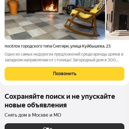
посёлок городского типа Снегири
,
улица Куйбышева
,
23
Одно из самых недорогих предложений среди аренды домов в
западном направлении от столицы! Загородный дом в 300
кв.м в самом зеленом месте Московской области, в
Истринском районе. До мегаполиса всего 26 км. Удобный
Позвонить
выезд на Волоколамское и Новорижское
Сохраняйте поиск и не упускайте
новые объявления
Снять дом в Москве и МО