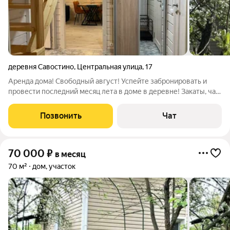
деревня Савостино
,
Центральная улица
,
17
Аренда дома! Свободный август! Успейте забронировать и
провести последний месяц лета в доме в деревне! Закаты, чай
на веранде, мясо на гриле. Можно проживать с домашними
животными, в этом случае уточняйте цену. Брусовой дом с
Позвонить
Чат
идеальной планировкой
70 000
₽
в месяц
70 м²
дом, участок