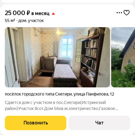
25 000
₽
в месяц
55 м²
дом, участок
посёлок городского типа Снегири
,
улица Панфилова
,
12
Сдается дом с участком в пос.Снегири(Истринский
район)Участок 8сот.Дом 56кв.м.электричество,Газовое
отопление(котел)Туалет на улице.Душа нет.Есть вся мебель и
бытовая техника,3 комнаты(+1проходная комната +кухня)
Позвонить
Чат