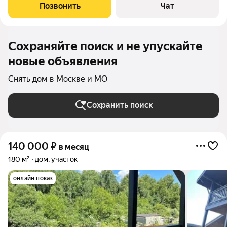
есть мелкая речка, природный родник, сам дом находится на
Позвонить
Чат
опушке лесного массива с комфортным удалением
Сохраняйте поиск и не упускайте
новые объявления
Снять дом в Москве и МО
Сохранить поиск
140 000
₽
в месяц
180 м²
дом, участок
онлайн показ