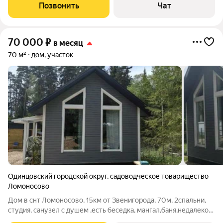
зал, рядом лес, бассейн, Участок 12 соток - плодоносящий сад,
Позвонить
Чат
лесные
70 000
₽
в месяц
70 м²
дом, участок
Одинцовский городской округ
,
садоводческое товарищество
Ломоносово
Дом в снт Ломоносово, 15км от Звенигорода, 70м, 2спальни,
студия, санузел с душем ,есть беседка, мангал,баня,недалеко
Мосварека,лес,удобный подъезд.Охраняемый посёлок .На