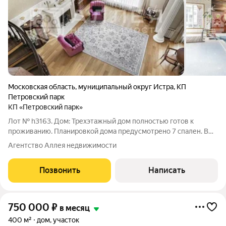
Московская область
,
муниципальный округ Истра
,
КП
Петровский парк
КП «Петровский парк»
Лот № h3163. Дом: Трехэтажный дом полностью готов к
проживанию. Планировкой дома предусмотрено 7 спален. В
цоколе дома обустроен кинозал с баром. На первом этаже
Агентство Аллея недвижимости
расположена спа-зона с бассейном 12х6, джакузи и сауна с
дровяной печью, а также на
Позвонить
Написать
750 000
₽
в месяц
400 м²
дом, участок