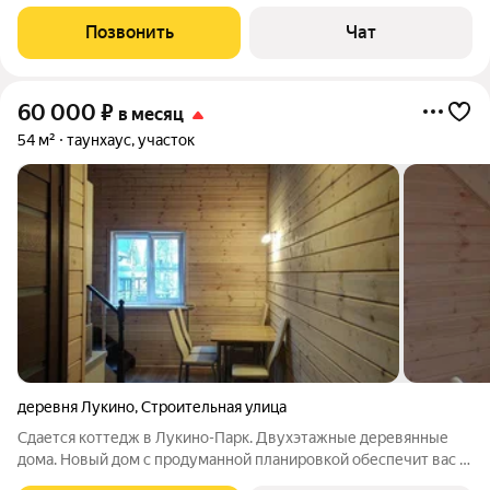
предлагается в аренду первый этаж одного из двух
таунхаусов площадью 75 кв. м. Второй этаж тауна нежилой. В
Позвонить
Чат
соседнем таунхаусе живет постоянно
60 000
₽
в месяц
54 м²
таунхаус, участок
деревня Лукино
,
Строительная улица
Сдается коттедж в Лукино-Парк. Двухэтажные деревянные
дома. Новый дом с продуманной планировкой обеспечит вас и
ваших близких комфортом и прекрасным отдыхом. На участке