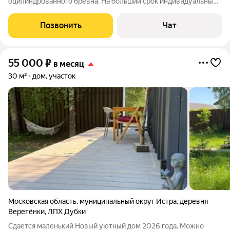
оцилиндрованного бревна. На больший срок индивидуальные
условия. Я собственник данной недвижимости. Угловой
участок в КП Мартово (Волоколамский район МО) с охраной.
Позвонить
Чат
Очень тихое место, соседи только с одной
55 000
₽
в месяц
30 м²
дом, участок
Московская область
,
муниципальный округ Истра
,
деревня
Веретёнки
,
ЛПХ Дубки
Сдается маленький Новый уютный дом 2026 года. Можно