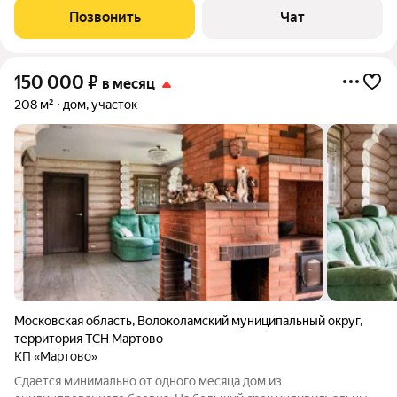
находится баня и беседка для пикника. Уборка и постельное
Позвонить
Чат
бельё оплачивается
150 000
₽
в месяц
208 м²
дом, участок
Московская область
,
Волоколамский муниципальный округ
,
территория ТСН Мартово
КП «Мартово»
Сдается минимально от одного месяца дом из