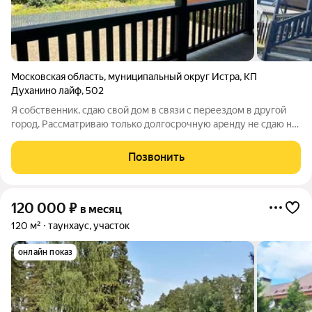
Московская область
,
муниципальный округ Истра
,
КП
Духанино лайф
,
502
Я собственник, сдаю свой дом в связи с переездом в другой
город. Рассматриваю только долгосрочную аренду не сдаю на
месяц и на посуточно. Ищу тех, кто планирует жить здесь
постоянно. Торг возможен с лучшими кандидатами. Дом
Позвонить
новый, 2025 года
120 000
₽
в месяц
120 м²
таунхаус, участок
онлайн показ