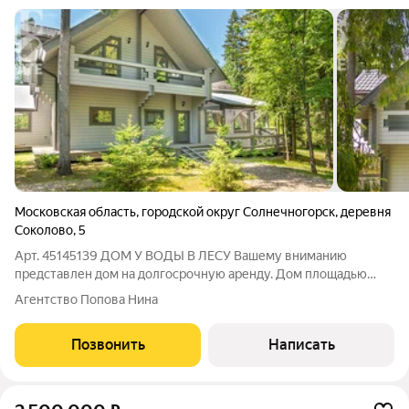
Московская область
,
городской округ Солнечногорск
,
деревня
Соколово
,
5
Арт. 45145139 ДОМ У ВОДЫ В ЛЕСУ Вашему вниманию
представлен дом на долгосрочную аренду. Дом площадью
400 кв.м. расположен на просторном благоустроенном
Агентство Попова Нина
участке. Дом полностью готов к проживанию, внутри
выполнен качественный дизайнерский ремонт,
Позвонить
Написать