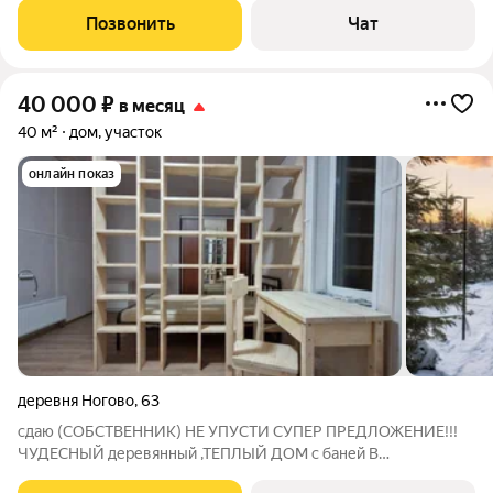
короткий срок цена выше
Позвонить
Чат
40 000
₽
в месяц
40 м²
дом, участок
онлайн показ
деревня Ногово
,
63
сдаю (СОБСТВЕННИК) НЕ УПУСТИ СУПЕР ПРЕДЛОЖЕНИЕ!!!
ЧУДЕСНЫЙ деревянный ,ТЕПЛЫЙ ДОМ с баней В
ЖИВОПИСНОМ МЕСТЕ на участке в 20 соток!!!Рядом с домом