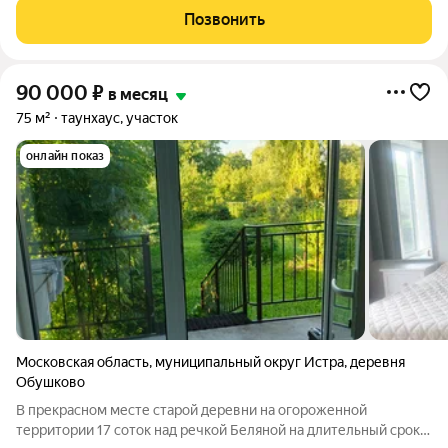
«Княжье озеро», всего в 10 километрах от города. Сдается
Позвонить
первый этаж дома за 90.000 рублей в
90 000
₽
в месяц
75 м²
таунхаус, участок
онлайн показ
Московская область
,
муниципальный округ Истра
,
деревня
Обушково
В прекрасном месте старой деревни на огороженной
территории 17 соток над речкой Беляной на длительный срок,