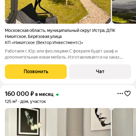
Московская область
,
муниципальный округ Истра
,
ДПК
Никитское
,
Берёзовая улица
КП «Никитское (Вектор Инвестментс)»
Работаем с Юр. или физ.лицами С февраля будет шкаф и
дополнительная новая мебель. Изготавливается на заказ,
поэтому, к сожалению, долго. Дом с видом на лес. Участок
угловой. Минимум людей. Максимум вида. Свет оплачивается
Позвонить
Чат
отдельно (При аренде от 2х
160 000
₽
в месяц
125 м²
дом, участок