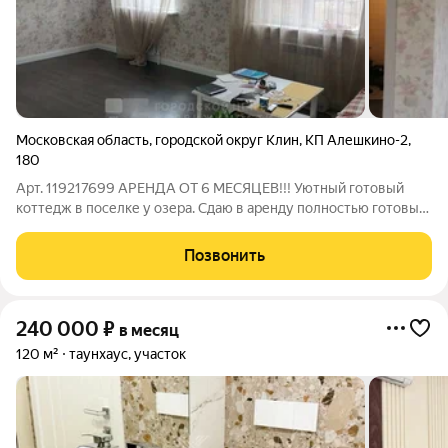
Московская область
,
городской округ Клин
,
КП Алешкино-2
,
180
Арт. 119217699 АРЕНДА ОТ 6 МЕСЯЦЕВ!!! Уютный готовый
коттедж в поселке у озера. Сдаю в аренду полностью готовый
к проживанию 2 эт. коттедж 163 м2 в охраняемом КП
Алешкино-2 в Клинском районе. Удобно добираться по
Позвонить
Новорижскому, Волоколамскому и
240 000
₽
в месяц
120 м²
таунхаус, участок