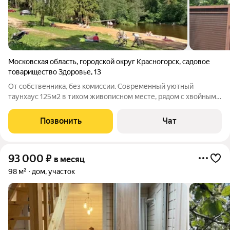
Московская область
,
городской округ Красногорск
,
садовое
товарищество Здоровье
,
13
От собственника, без комиссии. Современный уютный
таунхаус 125м2 в тихом живописном месте, рядом с хвойным
лесом. Два этажа и мансарда. Планировка: 1 этаж: большой зал
с панорамным остеклением, кухня, выход на террасу, с/у с
Позвонить
Чат
душевой, кладовая. Везде
93 000
₽
в месяц
98 м²
дом, участок