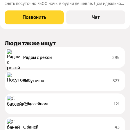
снять посуточно 7500 ночь, в будни дешевле. Дом идеально
подойдет для пары с 2-мя детьми и небольшой компании из 4-х
человек. У нас вы сможете отдохнуть от городской суеты,
Позвонить
Чат
попариться в сауне,
Люди также ищут
Рядом с рекой
295
Посуточно
327
С бассейном
121
С баней
43