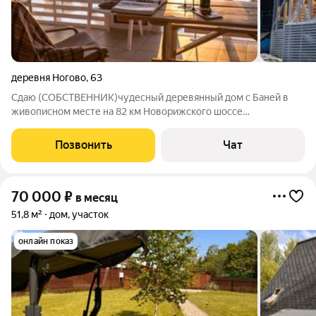
деревня Ногово
,
63
Сдаю (СОБСТВЕННИК)чудесный деревянный дом с Баней в
живописном месте на 82 км Новорижского шоссе
расположенный на одном участке в 20 соток . Рядом с домом
есть мелкая речка, природный родник, сам дом находится на
Позвонить
Чат
опушке лесного массива с комфортным
70 000
₽
в месяц
51,8 м²
дом, участок
онлайн показ