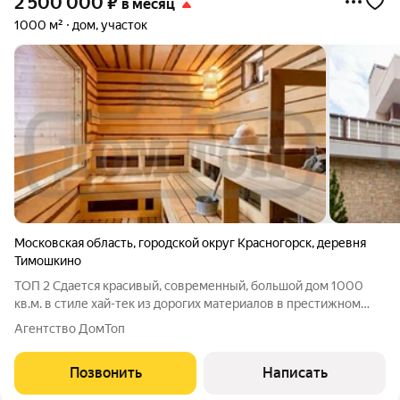
2 500 000
₽
в месяц
1000 м²
дом, участок
Московская область
,
городской округ Красногорск
,
деревня
Тимошкино
ТОП 2 Сдается красивый, современный, большой дом 1000
кв.м. в стиле хай-тек из дорогих материалов в престижном
поселке Московской области посуточно и на выходные.
Агентство ДомТоп
Возможна аренда на месяц. Дом находится в 18 км от МКАД по
Новорижскому шоссе. УЧАСТОК:
Позвонить
Написать