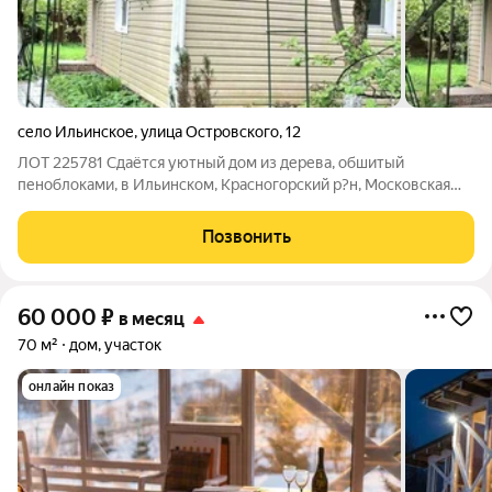
село Ильинское
,
улица Островского
,
12
ЛОТ 225781 Сдаётся уютный дом из дерева, обшитый
пеноблоками, в Ильинском, Красногорский р?н, Московская
обл., 10 км от МКАД. Удобный подъезд по Новорижскому,
Рублёво?Успенскому и Волоколамскому шоссе; до метро
Позвонить
Тушинская/Кунцевская на автобусе.
60 000
₽
в месяц
70 м²
дом, участок
онлайн показ