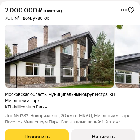
2 000 000
₽
в месяц
700 м²
дом, участок
Московская область
,
муниципальный округ Истра
,
КП
Миллениум парк
КП «Millennium Park»
Лот №d282. Новорижское, 20 км от МКАД, Миллениум Парк.
Поселок Миллениум Парк. Состав помещений: 1-й этаж:
гостиная с панорамными окнами, кухня-столовая, домашний
кинотевтр и игровая, гардеробная, постирочная, кладовая.; 2-й
Позвонить
Написать