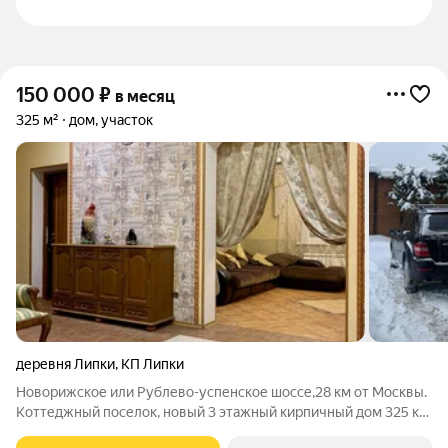
150 000
₽
в месяц
325 м²
дом, участок
деревня Липки
,
КП Липки
Новорижское или Рублево-успенское шоссе,28 км от Москвы.
Коттеджный поселок, новый 3 этажный кирпичный дом 325 кв.
м. 5 спален, 2 с/у, баня, большая кухня- столовая, тренажерный