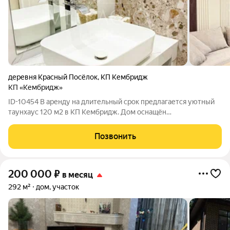
деревня Красный Посёлок
,
КП Кембридж
КП «Кембридж»
ID-10454 В аренду на длительный срок предлагается уютный
таунхаус 120 м2 в КП Кембридж. Дом оснащён
дополнительными конвекторами, что гарантирует
комфортную температуру в любое время года. Планировка: 1
Позвонить
этаж: прихожая, кухня-столовая, гостиная,
200 000
₽
в месяц
292 м²
дом, участок