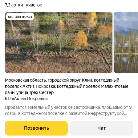
7,3 сотки
участок
онлайн показ
Московская область
,
городской округ Клин
,
коттеджный
посёлок Актив Покровка
,
коттеджный посёлок Малахитовые
дачи
,
улица Трёх Сестёр
КП «Актив Покровка»
Продается земельный участок от застройщика, площадью от 9
соток, в коттеджном поселке с развитой инфраструктурой
«Актив Покровка». Финансы и документальное
сопровождение сделки: Есть возможность приобретения в
Позвонить
Чат
рассрочку, а также пропиской в случае