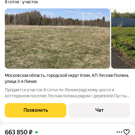
8 соток
участок
Московская область
,
городской округ Клин
,
КП Лесная Поляна
,
улица 3-я Линия
Продается участок 8 соток по Ленинградскому шоссе в
коттеджном поселке Лесная поляна рядом с деревней Пустые
Меленки Клинского района. Деревня расположена в
отдаленном от федеральных трасс месте, примерно в 8 км к
Позвонить
Чат
юго-востоку от города Клин, 58 км от
663 850
₽