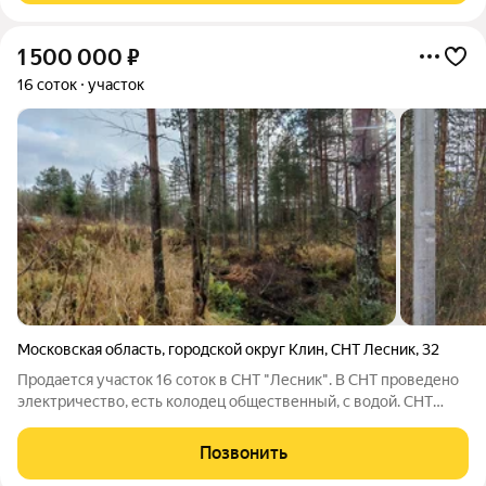
1 500 000
₽
16 соток
участок
Московская область
,
городской округ Клин
,
СНТ Лесник
,
32
Продается участок 16 соток в СНТ "Лесник". В СНТ проведено
электричество, есть колодец общественный, с водой. СНТ
жилой, при желании можно жить круглогодично. Участок
большой. Участок частично в деревьях, можно оставить при
Позвонить
строительстве дома, если