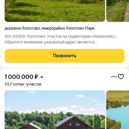
деревня Лопотово
,
микрорайон Лопотово Парк
Лот 69359. Лопотово. Участок на территории «Акваполис».
Обратите внимание: указанный адрес является
ориентировочным, участок расположен на территории
«Акваполис» (уточняйте точные координаты при звонке).
Позвонить
Земельный участок правильной формы площадью 6
1 000 000
₽
10,7 сотки
участок