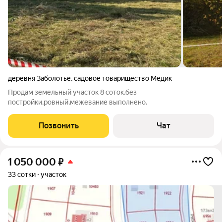
деревня Заболотье
,
садовое товарищество Медик
Продам земельный участок 8 соток,без
постройки,ровный,межевание выполнено.
Позвонить
Чат
1 050 000
₽
33 сотки
участок