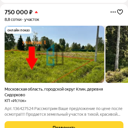
750 000
₽
8,8 сотки
участок
онлайн показ
Московская область
,
городской округ Клин
,
деревня
Сидорково
КП «Исток»
Арт. 136427524 Рассмотрим Ваше предложение по цене после
осмотра!!!! Продается земельный участок в тихой, красивой
деревне, рядом с лесом. Хороший, круглогодичный подъезд до
участка, электричество проходит по границе, всего в 3 км.
Позвонить