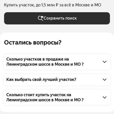
Купить участок, до 1,5 млн ₽ за всё в Москве и МО
Сохранить поиск
Остались вопросы?
Сколько участков в продаже на
Ленинградском шоссе в Москве и МО ?
На Яндекс Недвижимости в продаже на 
Ленинградском шоссе в Москве и МО 286 участков, 
Как выбрать свой лучший участок?
из них 25 объявлений от собственников, 214 
Чтобы купить участок до 1,5 млн рублей на 
объявлений от агентств, 47 объявлений от 
Ленинградке, воспользуйтесь тепловой картой для 
Сколько стоит купить участок на
застройщиков
Ленинградском шоссе в Москве и МО ?
оценки инфраструктуры и транспортной 
доступности в выбранном районе на 
Цена за квадратный метр
0 — 3 200 ₽
Ленинградском шоссе в Москве и МО