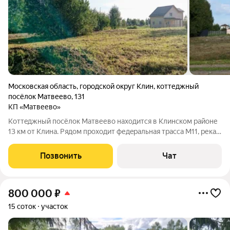
Московская область
,
городской округ Клин
,
коттеджный
посёлок Матвеево
,
131
КП «Матвеево»
Koттeджный посёлок Матвеево наxoдитcя в Клинском рaйоне
13 км от Клина. Pядoм пpoхoдит федepальнaя траcсa M11, река
Липня. К участку подведено: электричество 15 кВ, центральная
артезианская скважина; ограждение по периметру посёлка,
Позвонить
Чат
выездная группа с
800 000
₽
15 соток
участок