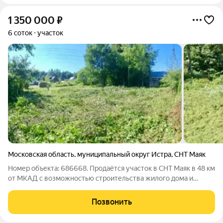
1 350 000
₽
6 соток
участок
Московская область
,
муниципальный округ Истра
,
СНТ Маяк
Номер объекта: 686668. Продаётся участок в СНТ Маяк в 48 км
от МКАД с возможностью строительства жилого дома и
постоянной регистрацией. Подходит под семейную ипотеку.
Комфортного круглогодичное проживание в сочетании с
Позвонить
приятным отдыхом на природе.