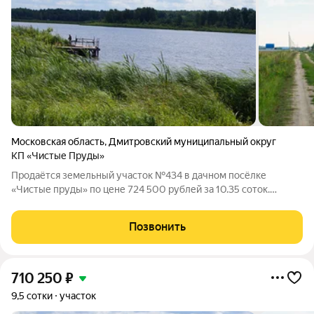
Московская область
,
Дмитровский муниципальный округ
КП «Чистые Пруды»
Продаётся земельный участок №434 в дачном посёлке
«Чистые пруды» по цене 724 500 рублей за 10.35 соток.
Компания «Красивая Земля» предлагает комфортные условия
рассрочки на срок до двух лет с первоначальным взносом от
Позвонить
30% стоимости. Для оформления
710 250
₽
9,5 сотки
участок