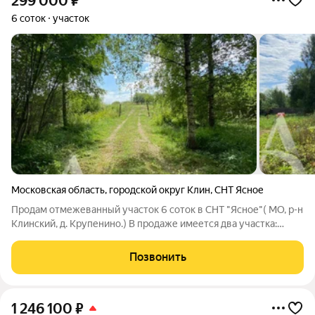
299 000
₽
6 соток
участок
Московская область
,
городской округ Клин
,
СНТ Ясное
Продам отмежеванный участок 6 соток в СНТ "Ясное"( МО, р-н
Клинский, д. Крупенино.) В продаже имеется два участка:
Категория земель: Земли сельскохозяйственного назначения
для садоводства. 50:03:0030215:325 уч. 6 сот, отмежеван,
Позвонить
электрический столб
1 246 100
₽