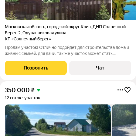
Московская область
,
городской округ Клин
,
ДНП Солнечный
Берег-2
,
Одуванчиковая улица
КП «Солнечный берег»
Продам участок! Отлично подойдет для строительства дома и
жизни с семьей, для дачи, так же участок может стать
отличным вложением средств на среднесрочный и
долгосрочный период! Покупали лично для себя, выбирали
Позвонить
Чат
очень тщательно! Причина продажи очень
350 000
₽
12 соток
участок