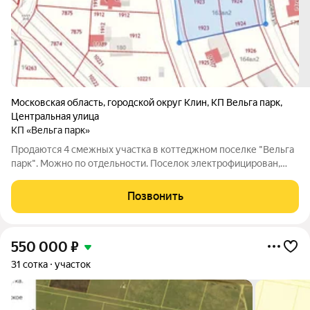
Московская область
,
городской округ Клин
,
КП Вельга парк
,
Центральная улица
КП «Вельга парк»
Продаются 4 смежных участка в коттеджном поселке "Вельга
парк". Можно по отдельности. Поселок электрофицирован,
есть городской водопровод. В поселке «Вельга парк» построен
и функционирует газопровод среднего давления. Газопровод
Позвонить
проходит по всем 4
550 000
₽
31 сотка
участок