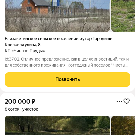
Елизаветинское сельское поселение
,
хутор Городище
,
Кленовая улица
,
8
КП «Чистые Пруды»
id:3702. Отличное предложение, как в целях инвестиций, так и
для собственного проживания! Коттеджный поселок "Чистые
пруды" Люди живут на постоянной основе Дороги шириной 8
м. Участки правильной формы от 6-7,5 сотки. Газ, свет, вода
Позвонить
скважина. В
200 000
₽
8 соток
участок