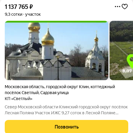
1 137 765
₽
9,3 сотки
участок
Московская область
,
городской округ Клин
,
коттеджный
посёлок Светлый
,
Садовая улица
КП «Светлый»
Север Московской области Клинский городской округ посёлок
Лесная Поляна Участок ИЖС 9,27 соток в Лесной Поляне
окружение леса и озера север Подмосковья Станьте
владельцем уютного участка 9,27соток в деревне Лесная
Позвонить
Поляна зелёное направление с