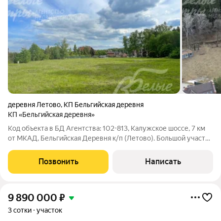
деревня Летово
,
КП Бельгийская деревня
КП «Бельгийская деревня»
Код объекта в БД Агентства: 102-813, Калужское шоссе, 7 км
от МКАД, Бельгийская Деревня к/п (Летово). Большой участок
в обжитом строгоохраняемом поселке класса de-lux со всеми
центральными коммуникациями. Участок частично лесной и
Позвонить
Написать
имеет свой
9 890 000
₽
3 сотки
участок