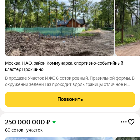
Москва
,
НАО
,
район Коммунарка
,
спортивно-событийный
кластер Прокшино
В продаже Участок ИЖС 6 соток ровный. Правильной формы. В
окружении зелени Газ проходит вдоль границы отличное и
очень перспективное место. рядом вся инфраструктура. В
шаговой доступности автобусная остановка и метро
Позвонить
Прокшино. звоните Расскажу
250 000 000
₽
80 соток
участок