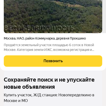
Москва
,
НАО
,
район Коммунарка
,
деревня Прокшино
Продаётся земельный участок площадью 6 соток в Новой
Москве. Категория земли ИЖС, возможна регистрация и
строительство жилого дома. Главное преимущество реально
пешая доступность до метро. Это редкое сочетание:
Позвонить
загородный формат жизни с городским
Сохраняйте поиск и не упускайте
новые объявления
Купить участок, Ж/Д станция: Новопеределкино в
Москве и МО