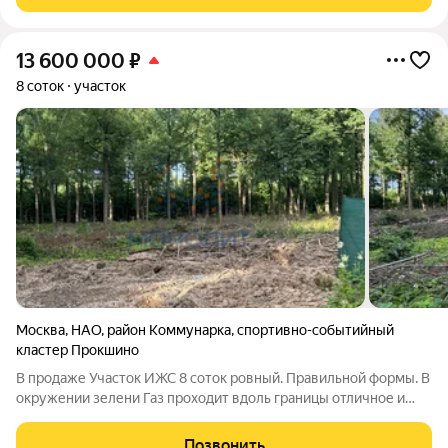
участок зарегистрированы в
13 600 000
₽
8 соток
участок
Москва
,
НАО
,
район Коммунарка
,
спортивно-событийный
кластер Прокшино
В продаже Участок ИЖС 8 соток ровный. Правильной формы. В
окружении зелени Газ проходит вдоль границы отличное и
очень перспективное место. рядом вся инфраструктура. В
шаговой доступности автобусная остановка и метро
Позвонить