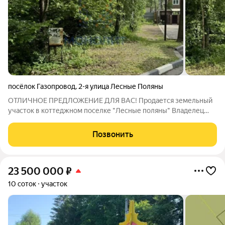
посёлок Газопровод
,
2-я улица Лесные Поляны
ОТЛИЧНОЕ ПРЕДЛОЖЕНИЕ ДЛЯ ВАС! Продается земельный
участок в коттеджном поселке "Лесные поляны" Владелец
предлагает к продаже земельный участок площадью 5 соток в
коттеджном поселке "Лесные поляны". Поселок расположен в
Позвонить
3 километрах от Московской
23 500 000
₽
10 соток
участок