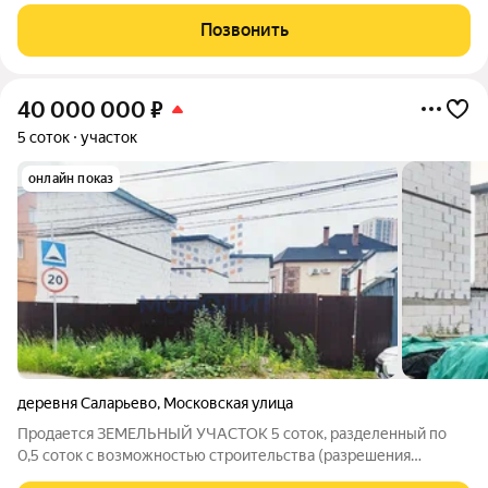
возможность построить комфортный загородный дом с
городскими удобствами и быстрым доступом к
Позвонить
инфраструктуре столицы. Главное преимущество
40 000 000
₽
5 соток
участок
онлайн показ
деревня Саларьево
,
Московская улица
Продается ЗЕМЕЛЬНЫЙ УЧАСТОК 5 соток, разделенный по
0,5 соток с возможностью строительства (разрешения
получены) в шаговой доступности от МЕТРО САЛАРЬЕВО!