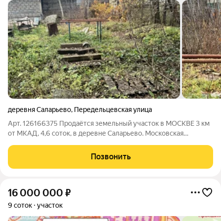
деревня Саларьево
,
Передельцевская улица
Арт. 126166375 Продаётся земельный участок в МОСКВЕ 3 км
от МКАД, 4,6 соток, в деревне Саларьево. Московская
прописка! Участок сухой, прямоугольной, вытянутой формы.
На участке расположена часть недостроенной пристройки к
Позвонить
дому (24 кв.метра) под снос.
16 000 000
₽
9 соток
участок