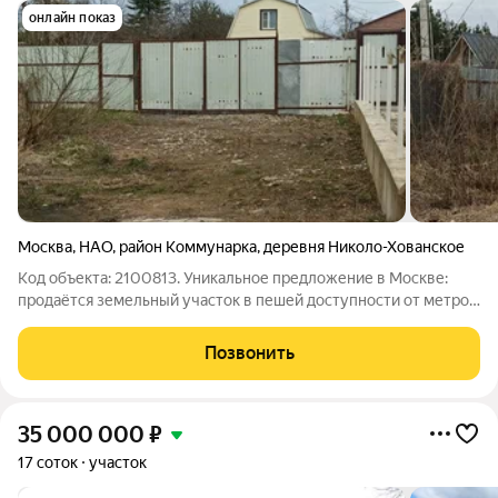
онлайн показ
Москва
,
НАО
,
район Коммунарка
,
деревня Николо-Хованское
Код объекта: 2100813. Уникальное предложение в Москве:
продаётся земельный участок в пешей доступности от метро
в престижном районе Коммунарка, деревня Николо-
Хованское. Идеальное место для строительства собственного
Позвонить
дома! Участок расположен в
35 000 000
₽
17 соток
участок