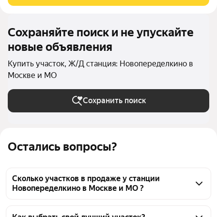
деревне Прокшино ОНТ Морковка,31.
Сохраняйте поиск и не упускайте
новые объявления
Купить участок, Ж/Д станция: Новопеределкино в
Москве и МО
Сохранить поиск
Остались вопросы?
Сколько участков в продаже у станции
Новопеределкино в Москве и МО ?
На Яндекс Недвижимости в продаже у станции 
Новопеределкино в Москве и МО 72 участка, из них 