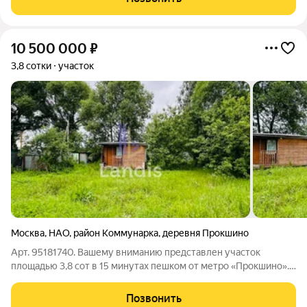
Прокшино. звоните Расскажу
10 500 000
₽
3,8 сотки
участок
Москва
,
НАО
,
район Коммунарка
,
деревня Прокшино
Арт. 95181740. Вашему вниманию представлен участок
площадью 3,8 сот в 15 минутах пешком от метро «Прокшино».
ОБ УЧАСТКЕ: Участок находится в 8 км от МКАД по
Калужскому шоссе и в 15 км от МКАД по Киевскому шоссе в
Позвонить