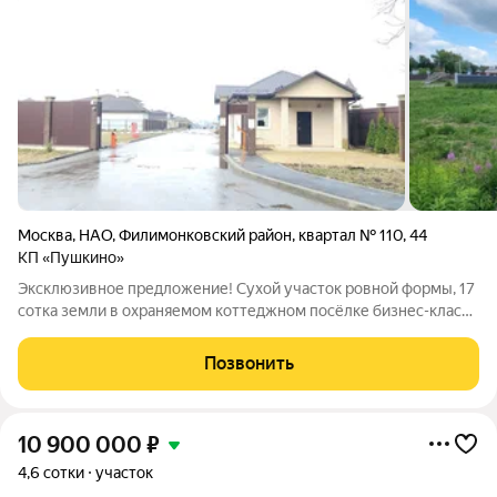
Москва
,
НАО
,
Филимонковский район
,
квартал № 110
,
44
КП «Пушкино»
Эксклюзивное предложение! Сухой участок ровной формы, 17
сотка земли в охраняемом коттеджном посёлке бизнес-класса
Пушкино. Жителям поселка гарантирован городской комфорт:
подведены все коммуникаций (электричество, газ,
Позвонить
водопровод, централизованная
10 900 000
₽
4,6 сотки
участок