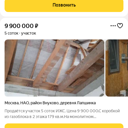
ЗЕМЕЛЬНЫЙ УЧАСТОК: участок 5 соток, разделен на 10
Позвонить
участков по 0,5 соток с полученными
9 900 000
₽
5 соток
участок
Москва
,
НАО
,
район Внуково
,
деревня Лапшинка
Продаётся участок 5 соток ИЖС. Цена 9 900 000.С коробкой
из газоблока в 2 этажа 179 кв.м.На монолитном
фундаменте(перевёрнутая чаша с заливными бетонными