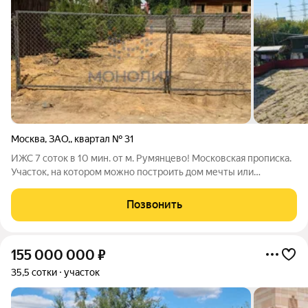
Москва
,
ЗАО,
,
квартал № 31
ИЖС 7 соток в 10 мин. от м. Румянцево! Московская прописка.
Участок, на котором можно построить дом мечты или
прибыльный арендный бизнес. ЛОКАЦИЯ ГЛАВНОЕ
ПРЕИМУЩЕСТВО:Метро рядом: Всего 10 минут пешком до ст.
Позвонить
«Румянцево» забудьте о пробках.
155 000 000
₽
35,5 сотки
участок