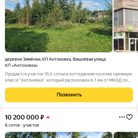
деревня Зимёнки
,
КП Антоновка
,
Вишнёвая улица
КП «Антоновка»
Продается участок 35.5 сотки в коттеджном поселке премиум-
класса "Антоновка". который расположен в 7 км от МКАД по
Калужскому шоссе, Новая Москва. Отличительные
особенности :поселок премиум-класса, центральные
Позвонить
коммуникации, развитая инфраструктура.
10 200 000
₽
6 соток
участок