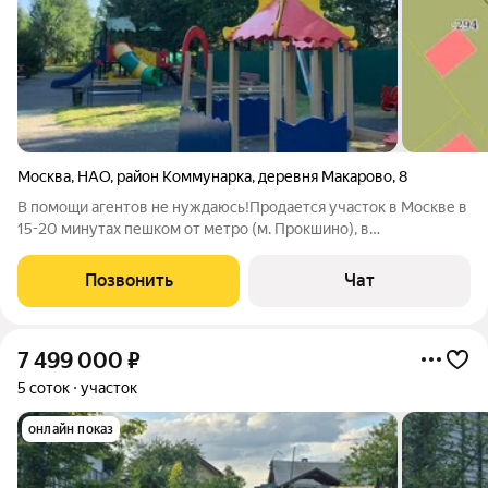
Москва
,
НАО
,
район Коммунарка
,
деревня Макарово
,
8
В помощи агентов не нуждаюсь!Продается участок в Москве в
15-20 минутах пешком от метро (м. Прокшино), в
быстроразвивающемся районе (строится горнолыжный склон,
запланировано строительство ТРЦ и т.д). Участок площадью 10
Позвонить
Чат
соток. Ранее участок
7 499 000
₽
5 соток
участок
онлайн показ