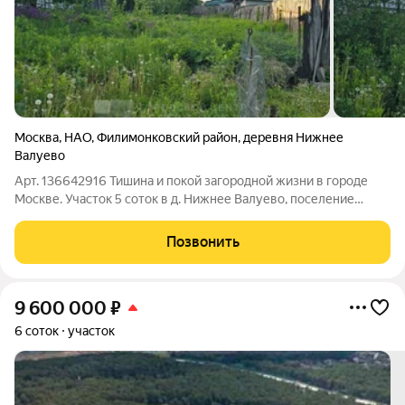
Москва
,
НАО
,
Филимонковский район
,
деревня Нижнее
Валуево
Арт. 136642916 Тишина и покой загородной жизни в городе
Москве. Участок 5 соток в д. Нижнее Валуево, поселение
Филимонковское (10 км от МКАД) по Киевскому шоссе.
Категория земель земли населенных пунктов, разрешенное
Позвонить
использование ИЖС и ЛПХ.
9 600 000
₽
6 соток
участок