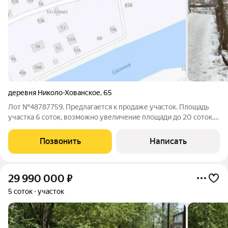
деревня Николо-Хованское
,
65
Лот №48787759. Предлагается к продаже участок. Площадь
участка 6 соток, возможно увеличение площади до 20 соток.
Коммуникации: Электричество- 15 кВт Канализация - септик
водоснабжение - скважина Рядом располагается пруд Газ
Позвонить
Написать
магистральный по границе
29 990 000
₽
5 соток
участок