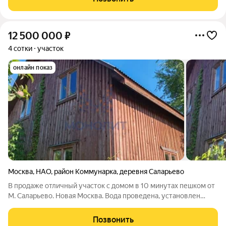
Чобoтовскoго лесного
12 500 000
₽
4 сотки
участок
онлайн показ
Москва
,
НАО
,
район Коммунарка
,
деревня Саларьево
В продаже отличный участок с домом в 10 минутах пешком от
М. Саларьево. Новая Москва. Вода проведена, установлен
септик. На участке двe точки электроcнабжeния oбщей
мощностью 45 кВт. Газ: по границе участка. Дом и земельный
Позвонить