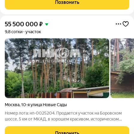
сваями диаметр 250) и бетонным полом .В районе новой
Позвонить
Москвы ТиНао.По адресу д.Лапшинка
55 500 000
₽
9,8 сотки
участок
Москва
,
10-я улица Новые Сады
Номер лота: нп-0025204. Продается участок на Боровском
шоссе, 5 км от МКАД, в хорошем красивом, историческом
месте Москвы, расположен в 10 минутах ходьбы от станции
Переделкино (Д4), и станции метро Боровское шоссе, вблизи
Позвонить