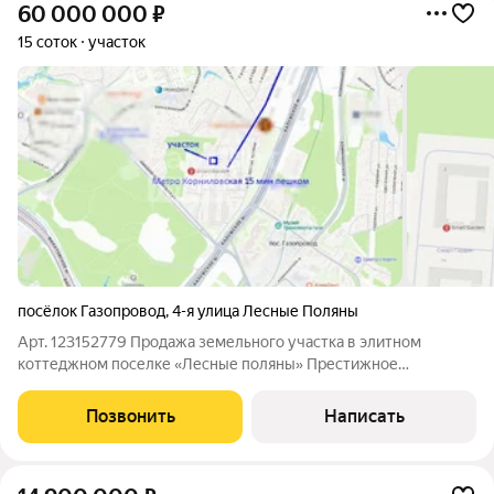
60 000 000
₽
15 соток
участок
посёлок Газопровод
,
4-я улица Лесные Поляны
Арт. 123152779 Продажа земельного участка в элитном
коттеджном поселке «Лесные поляны» Престижное
расположение Москва, Новомосковский административный
округ, район Коммунарка, посёлок Газопровод. Всего 3 км от
Позвонить
Написать
МКАД по Калужскому шоссе идеальное