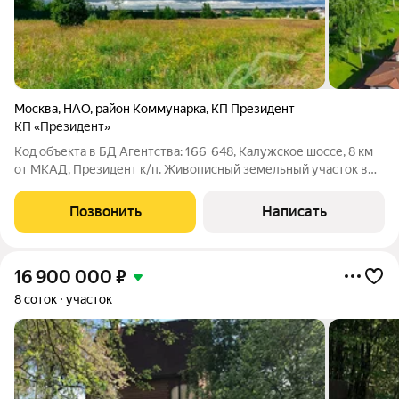
Москва
,
НАО
,
район Коммунарка
,
КП Президент
КП «Президент»
Код объекта в БД Агентства: 166-648, Калужское шоссе, 8 км
от МКАД, Президент к/п. Живописный земельный участок в
элитном коттеджном посёлке без подряда на строительство:
можно реализовать любой проект загородного дома. Участок
Позвонить
Написать
расположен в одной из
16 900 000
₽
8 соток
участок