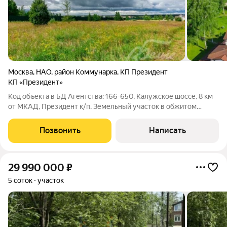
Москва
,
НАО
,
район Коммунарка
,
КП Президент
КП «Президент»
Код объекта в БД Агентства: 166-650, Калужское шоссе, 8 км
от МКАД, Президент к/п. Земельный участок в обжитом
элитном коттеджном посёлке в одной из лучших локаций в
окружении природы и вдали от шума дорог. 10 мин до станций
Позвонить
Написать
метро Бунинская аллея или
29 990 000
₽
5 соток
участок