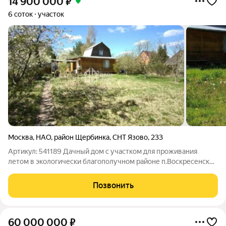
14 900 000
₽
6 соток
участок
Москва
,
НАО
,
район Щербинка
,
СНТ Язово
,
233
Артикул: 541189 Дачный дом с участком для проживания
летом в экологически благополучном районе п.Воскресенское
СНТ Язово г. Москва участок квадратной формы 6 соток .
Ухоженный с плодовыми деревьями ( яблони,груши,вишни )
Позвонить
кустарниками
60 000 000
₽