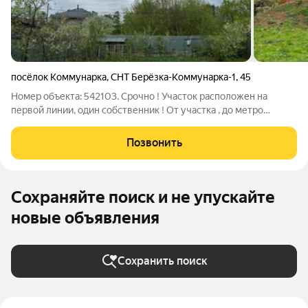
посёлок Коммунарка
,
СНТ Берёзка-Коммунарка-1
,
45
Номер объекта: 542103. Срочно ! Участок расположен на
первой линии, один собственник ! От участка , до метро
Потапово 7мин. пешком ! Прекрасные соседи, тихий район,
озеро, лес ! Есть прекрасная возможность купить участок в
Позвонить
Москве !
Сохраняйте поиск и не упускайте
новые объявления
Сохранить поиск