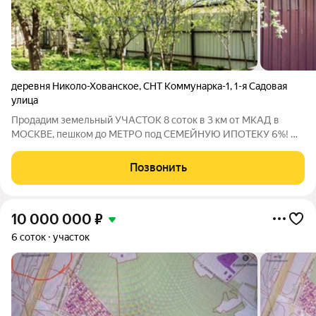
деревня Николо-Хованское
,
СНТ Коммунарка-1
,
1-я Садовая
улица
Продадим земельный УЧАСТОК 8 соток в 3 км от МКАД в
МОСКВЕ, пешком до МЕТРО под СЕМЕЙНУЮ ИПОТЕКУ 6%! Об
УЧАСТКЕ: подходит по СЕМЕЙНУЮ ИПОТЕКУ 6%, есть
аккредитованный застройщик, Участок 21,48 метров на 37,23
Позвонить
метра, прямоугольной правильной формы,
10 000 000
₽
6 соток
участок