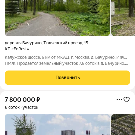
деревня Бачурино
,
Тюляевский проезд
,
15
КП «FoRest»
Калужское шоссе, 5 км от МКАД, г. Москва, д. Бачурино. ИЖС.
ПМЖ. Продается земельный участок 7.5 соток в д. Бачурино.
Не имеет уклона, сухой. К участку круглогодичный подъезд
(асфальт). Улицы освещаются. Категория земель: Земли
Позвонить
населенных пунктов.
7 800 000
₽
6 соток
участок