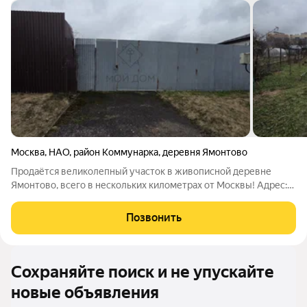
Москва
,
НАО
,
район Коммунарка
,
деревня Ямонтово
Продаётся великолепный участок в живописной деревне
Ямонтово, всего в нескольких километрах от Москвы! Адрес:
Воскресенское п, Ямонтово д. Этот участок площадью 12 соток
с юридическим статусом ИЖС может стать идеальным местом
Позвонить
для постройки вашего
Сохраняйте поиск и не упускайте
новые объявления