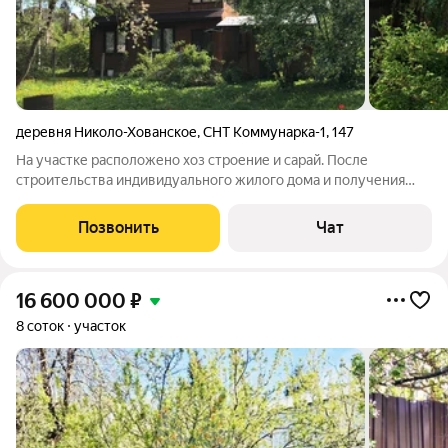
деревня Николо-Хованское
,
СНТ Коммунарка-1
,
147
На участке расположено хоз строение и сарай. После
строительства индивидуального жилого дома и получения
права собственности на индивидуальный жилой дом
возможна регистрация по месту жительства (постоянная
Позвонить
Чат
прописка), центральная коммуникация -
16 600 000
₽
8 соток
участок