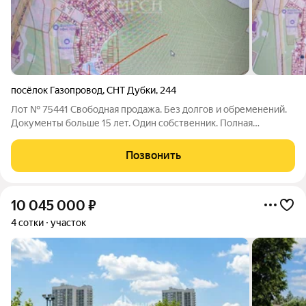
посёлок Газопровод
,
СНТ Дубки
,
244
Лот № 75441 Свободная продажа. Без долгов и обременений.
Документы больше 15 лет. Один собственник. Полная
стоимость в договоре. Участок 6 соток, ровный формы, в
поселке Дубки - Сосенское поселение. Поселок охраняемый.
Позвонить
Газ, вода, свет все
10 045 000
₽
4 сотки
участок