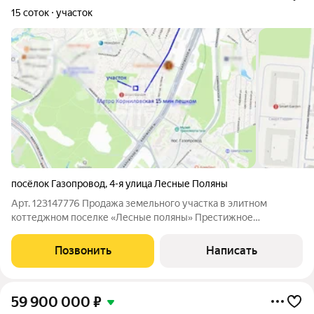
15 соток
участок
посёлок Газопровод
,
4-я улица Лесные Поляны
Арт. 123147776 Продажа земельного участка в элитном
коттеджном поселке «Лесные поляны» Престижное
расположение Москва, Новомосковский административный
округ, район Коммунарка, посёлок Газопровод. Всего 3 км от
Позвонить
Написать
МКАД по Калужскому шоссе идеальное
59 900 000
₽