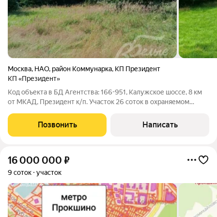
Москва
,
НАО
,
район Коммунарка
,
КП Президент
КП «Президент»
Код объекта в БД Агентства: 166-951, Калужское шоссе, 8 км
от МКАД, Президент к/п. Участок 26 соток в охраняемом
коттеджном поселке бизнес класса "Президент" на
Калужском шоссе, всего в 8 + 3 км от МКАД. Участок
Позвонить
Написать
правильной прямоугольной формы,
16 000 000
₽
9 соток
участок