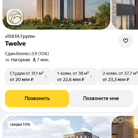
«ТЕКТА Групп»
Twelve
Сдан
•
бизнес
•
3.9 (106)
Нагорная
7 мин.
Студии
от 31,1 м²
1-комн.
от 38 м²
2-комн.
от 37,7 м²
от 20 млн ₽
от 22,6 млн ₽
от 23,3 млн ₽
Позвонить
Позвоните мне
скидка 10%