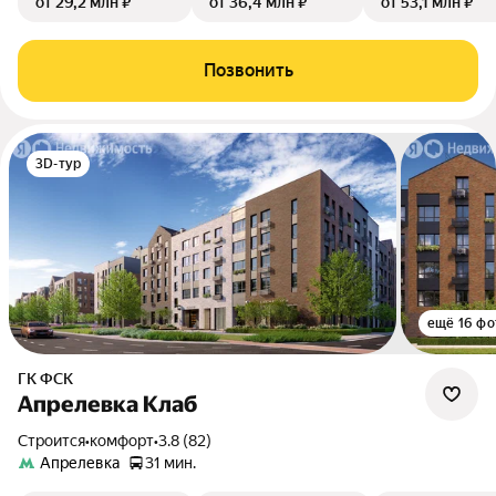
от 29,2 млн ₽
от 36,4 млн ₽
от 53,1 млн ₽
Позвонить
3D-тур
ещё 16 фо
ГК ФСК
Апрелевка Клаб
Строится
•
комфорт
•
3.8 (82)
Апрелевка
31 мин.