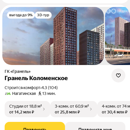
выгода до 9%
3D-тур
ГК «Гранель»
Гранель Коломенское
Строится
•
комфорт
•
4.3 (104)
Нагатинская
13 мин.
Студии
от 18,8 м²
3-комн.
от 60,9 м²
4-комн.
от 74 
от 14,2 млн ₽
от 25,8 млн ₽
от 30,4 млн ₽
Позвонить
Позвоните мне