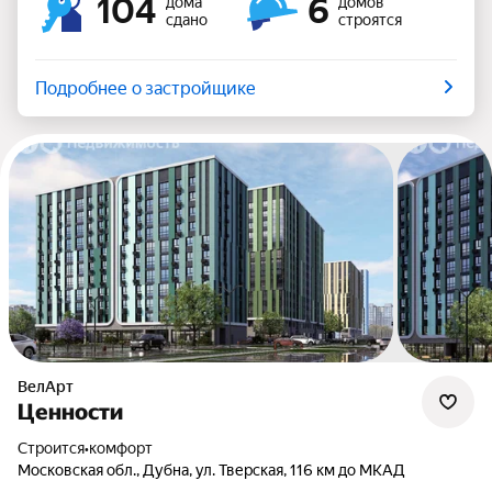
104
6
дома
домов
сдано
строятся
Подробнее о застройщике
ВелАрт
Ценности
Строится
•
комфорт
Московская обл., Дубна, ул. Тверская, 116 км до МКАД