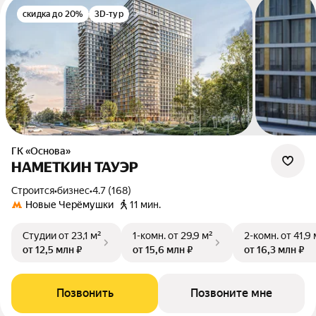
скидка до 20%
3D-тур
ГК «Основа»
НАМЕТКИН ТАУЭР
Строится
•
бизнес
•
4.7 (168)
Новые Черёмушки
11 мин.
Студии
от 23,1 м²
1-комн.
от 29,9 м²
2-комн.
от 41,9 
от 12,5 млн ₽
от 15,6 млн ₽
от 16,3 млн ₽
Позвонить
Позвоните мне