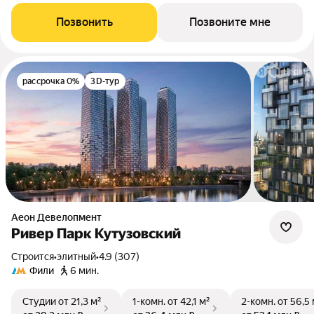
Позвонить
Позвоните мне
рассрочка 0%
3D-тур
Аеон Девелопмент
Ривер Парк Кутузовский
Строится
•
элитный
•
4.9 (307)
Фили
6 мин.
Студии
от 21,3 м²
1-комн.
от 42,1 м²
2-комн.
от 56,5 