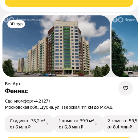
3D-тур
ВелАрт
Феникс
Сдан
•
комфорт
•
4.2 (27)
Московская обл., Дубна, ул. Тверская, 111 км до МКАД
Студии
от 35,2 м²
1-комн.
от 39,9 м²
2-комн.
от 59,5
от 6 млн ₽
от 6,8 млн ₽
от 8,4 млн ₽