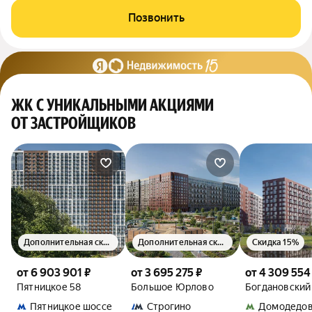
Позвонить
ЖК С УНИКАЛЬНЫМИ АКЦИЯМИ
ОТ ЗАСТРОЙЩИКОВ
Дополнительная скидка 1.5%
Дополнительная скидка 1.5%
Скидка 15%
от 6 903 901 ₽
от 3 695 275 ₽
от 4 309 554
Пятницкое 58
Большое Юрлово
Богдановский
Пятницкое шоссе
Строгино
Домодедов