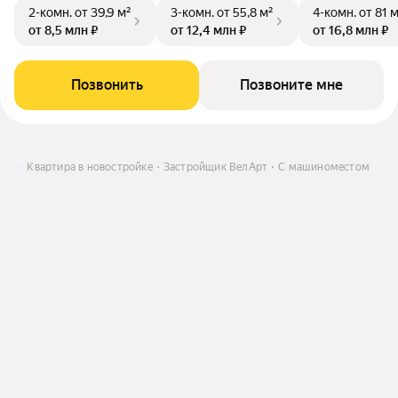
2-комн.
от 39,9 м²
3-комн.
от 55,8 м²
4-комн.
от 81 
от 8,5 млн ₽
от 12,4 млн ₽
от 16,8 млн ₽
Позвонить
Позвоните мне
ить
Квартира в новостройке
Застройщик ВелАрт
С машиноместом