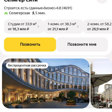
Строится, есть сданные
•
бизнес
•
4.8 (4691)
Селигерская
5 мин.
Студии
от 33,9 м²
1-комн.
от 38,3 м²
2-комн.
от 58,2
от 18,3 млн ₽
от 21,1 млн ₽
от 28,9 млн ₽
Позвонить
Позвоните мне
беспроцентная рассрочка