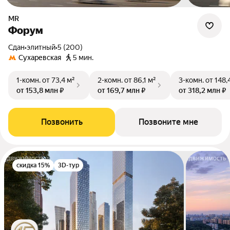
MR
Форум
Сдан
•
элитный
•
5 (200)
Сухаревская
5 мин.
1-комн.
от 73,4 м²
2-комн.
от 86,1 м²
3-комн.
от 148,
от 153,8 млн ₽
от 169,7 млн ₽
от 318,2 млн ₽
Позвонить
Позвоните мне
скидка 15%
3D-тур