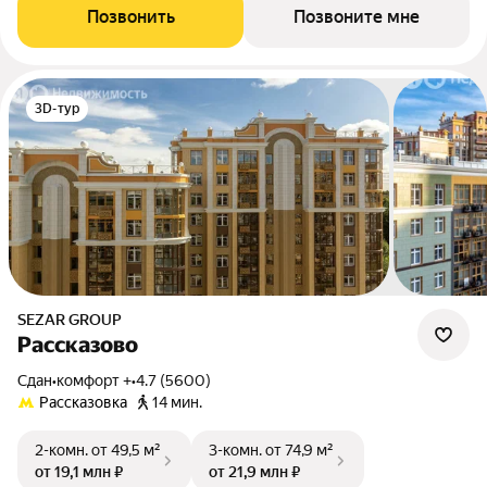
Позвонить
Позвоните мне
3D-тур
SEZAR GROUP
Рассказово
Сдан
•
комфорт +
•
4.7 (5600)
Рассказовка
14 мин.
2-комн.
от 49,5 м²
3-комн.
от 74,9 м²
от 19,1 млн ₽
от 21,9 млн ₽