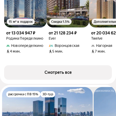
15 м² в подарок
Скидка 1.5%
от 13 034 947 ₽
от 21 128 234 ₽
от 20 034 62
Родина Переделкино
Ever
Twelve
Новопеределкино
Воронцовская
Нагорная
4 мин.
5 мин.
7 мин.
Смотреть все
рассрочка с ПВ 15%
3D-тур