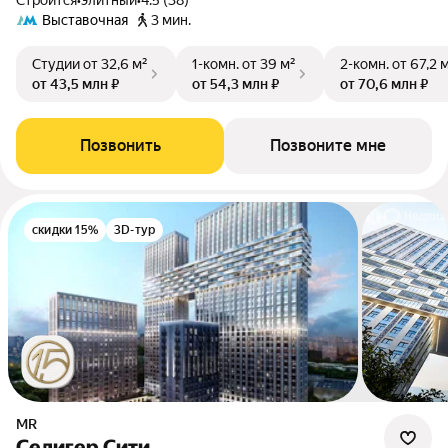
Строится
•
элитный
•
4.5 (38)
Выставочная
3 мин.
Студии
от 32,6 м²
1-комн.
от 39 м²
2-комн.
от 67,2 
от 43,5 млн ₽
от 54,3 млн ₽
от 70,6 млн ₽
Позвонить
Позвоните мне
скидки 15%
3D-тур
MR
Селигер Сити