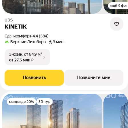
ещё 9 фот
UDS
KINETIK
Сдан
•
комфорт
•
4.4 (384)
Верхние Лихоборы
3 мин.
3-комн.
от 54,9 м²
от 27,5 млн ₽
Позвонить
Позвоните мне
скидки до 20%
3D-тур