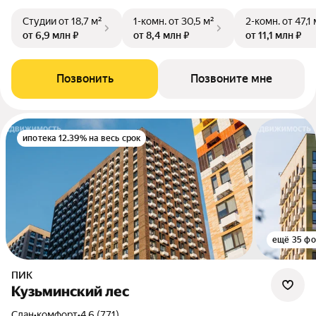
Студии
от 18,7 м²
1-комн.
от 30,5 м²
2-комн.
от 47,1 
от 6,9 млн ₽
от 8,4 млн ₽
от 11,1 млн ₽
Позвонить
Позвоните мне
ипотека 12.39% на весь срок
ещё 35 фо
ПИК
Кузьминский лес
Сдан
•
комфорт
•
4.6 (771)