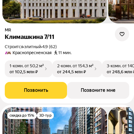
MR
Климашкина 7/11
Строится
•
элитный
•
4.9 (62)
Краснопресненская
11 мин.
1-комн.
от 50,2 м²
2-комн.
от 154,3 м²
3-комн.
от 140
от 102,5 млн ₽
от 244,5 млн ₽
от 248,6 млн 
Позвонить
Позвоните мне
скидка до 15%
3D-тур