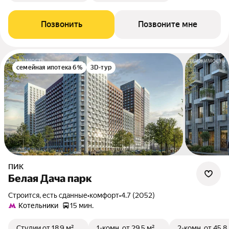
Позвонить
Позвоните мне
семейная ипотека 6%
3D-тур
ПИК
Белая Дача парк
Строится, есть сданные
•
комфорт
•
4.7 (2052)
Котельники
15 мин.
Студии
от 18,9 м²
1-комн.
от 29,5 м²
2-комн.
от 45,8