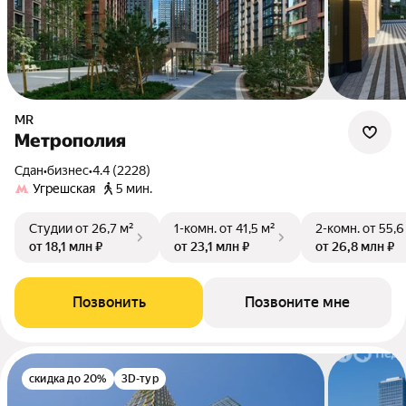
MR
Метрополия
Сдан
•
бизнес
•
4.4 (2228)
Угрешская
5 мин.
Студии
от 26,7 м²
1-комн.
от 41,5 м²
2-комн.
от 55,6
от 18,1 млн ₽
от 23,1 млн ₽
от 26,8 млн ₽
Позвонить
Позвоните мне
скидка до 20%
3D-тур