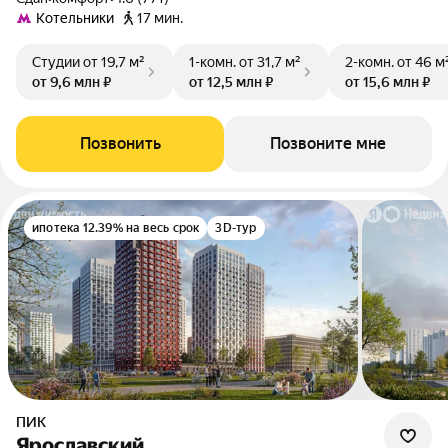
Котельники
17 мин.
Студии
от 19,7 м²
1-комн.
от 31,7 м²
2-комн.
от 46 м
от 9,6 млн ₽
от 12,5 млн ₽
от 15,6 млн ₽
Позвонить
Позвоните мне
ипотека 12.39% на весь срок
3D-тур
ПИК
Ярославский