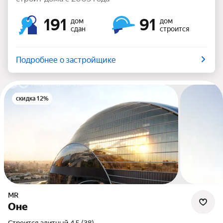
191
91
дом
дом
сдан
строится
Подробнее о застройщике
скидка 12%
MR
Оне