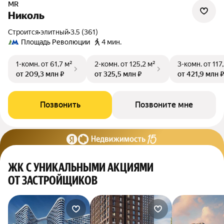
MR
Николь
Строится
•
элитный
•
3.5 (361)
Площадь Революции
4 мин.
1-комн.
от 61,7 м²
2-комн.
от 125,2 м²
3-комн.
от 117
от 209,3 млн ₽
от 325,5 млн ₽
от 421,9 млн ₽
Позвонить
Позвоните мне
ЖК С УНИКАЛЬНЫМИ АКЦИЯМИ
ОТ ЗАСТРОЙЩИКОВ