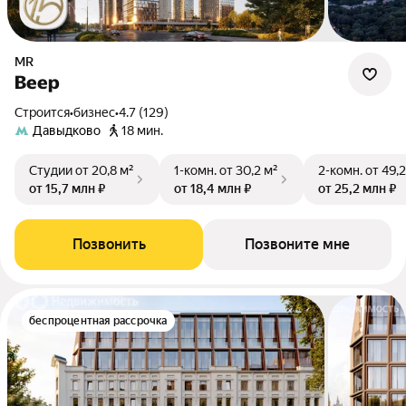
MR
Веер
Строится
•
бизнес
•
4.7 (129)
Давыдково
18 мин.
Студии
от 20,8 м²
1-комн.
от 30,2 м²
2-комн.
от 49,2
от 15,7 млн ₽
от 18,4 млн ₽
от 25,2 млн ₽
Позвонить
Позвоните мне
беспроцентная рассрочка