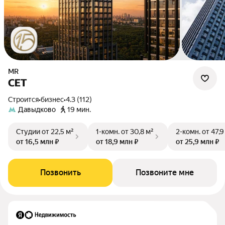
MR
СЕТ
Строится
•
бизнес
•
4.3 (112)
Давыдково
19 мин.
Студии
от 22,5 м²
1-комн.
от 30,8 м²
2-комн.
от 47,9
от 16,5 млн ₽
от 18,9 млн ₽
от 25,9 млн ₽
Позвонить
Позвоните мне