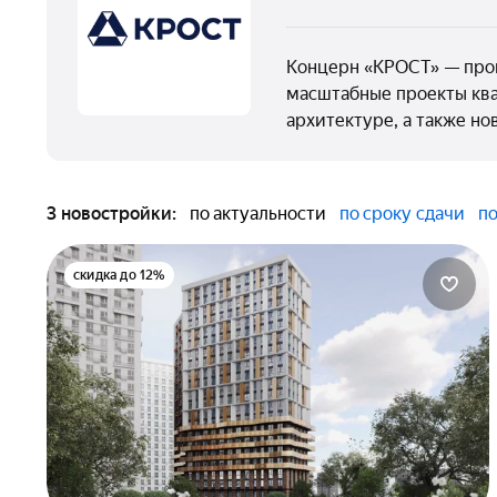
Концерн «КРОСТ» — пром
масштабные проекты ква
архитектуре, а также н
3 новостройки:
по актуальности
по сроку сдачи
по
скидка до 12%