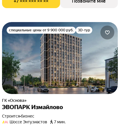
+7 ××× ××× ×× ××
Позвоните мне
специальные цены от 9 900 000 руб.
3D-тур
ГК «Основа»
ЭВОПАРК Измайлово
Строится
•
бизнес
Шоссе Энтузиастов
7 мин.