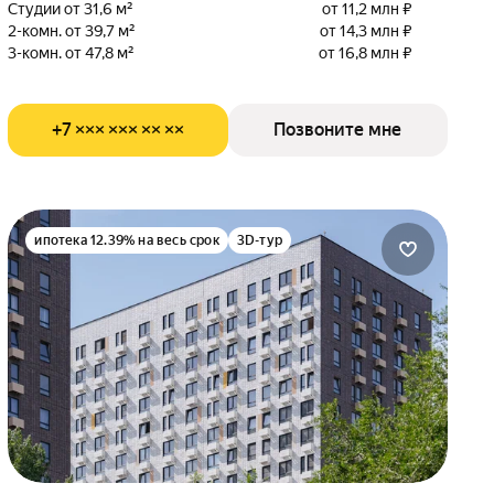
Студии от 31,6 м²
от 11,2 млн ₽
2-комн. от 39,7 м²
от 14,3 млн ₽
3-комн. от 47,8 м²
от 16,8 млн ₽
+7 ××× ××× ×× ××
Позвоните мне
ипотека 12.39% на весь срок
3D-тур