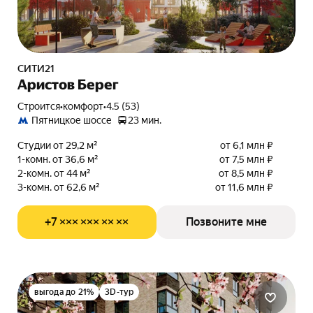
СИТИ21
Аристов Берег
Строится
•
комфорт
•
4.5 (53)
Пятницкое шоссе
23 мин.
Студии от 29,2 м²
от 6,1 млн ₽
1-комн. от 36,6 м²
от 7,5 млн ₽
2-комн. от 44 м²
от 8,5 млн ₽
3-комн. от 62,6 м²
от 11,6 млн ₽
+7 ××× ××× ×× ××
Позвоните мне
выгода до 21%
3D-тур