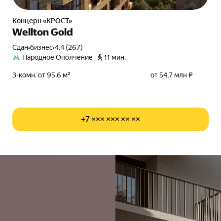
Концерн «КРОСТ»
Wellton Gold
Сдан
•
бизнес
•
4.4 (267)
Народное Ополчение
11 мин.
3-комн. от 95,6 м²
от 54,7 млн ₽
+7 ××× ××× ×× ××