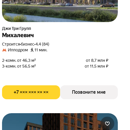
Джи Три Групп
Михалевич
Строится
•
бизнес
•
4.4 (84)
Ипподром
11 мин.
2-комн. от 46,3 м²
от 8,7 млн ₽
3-комн. от 56,5 м²
от 11,5 млн ₽
+7 ××× ××× ×× ××
Позвоните мне