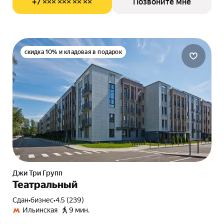
+7 ××× ××× ×× ××
Позвоните мне
скидка 10% и кладовая в подарок
Джи Три Групп
Театральный
Сдан
•
бизнес
•
4.5 (239)
Ильинская
9 мин.