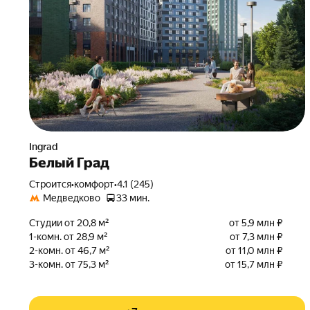
Ingrad
Белый Град
Строится
•
комфорт
•
4.1 (245)
Медведково
33 мин.
Студии от 20,8 м²
от 5,9 млн ₽
1-комн. от 28,9 м²
от 7,3 млн ₽
2-комн. от 46,7 м²
от 11,0 млн ₽
3-комн. от 75,3 м²
от 15,7 млн ₽