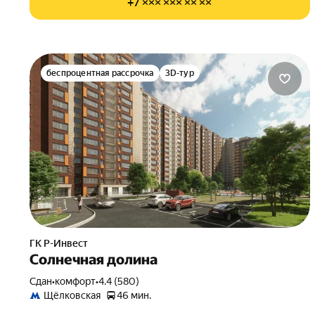
+7 ××× ××× ×× ××
беспроцентная рассрочка
3D-тур
ГК Р-Инвест
Солнечная долина
Сдан
•
комфорт
•
4.4 (580)
Щёлковская
46 мин.