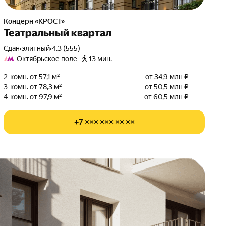
Концерн «КРОСТ»
Театральный квартал
Сдан
•
элитный
•
4.3 (555)
Октябрьское поле
13 мин.
2-комн. от 57,1 м²
от 34,9 млн ₽
3-комн. от 78,3 м²
от 50,5 млн ₽
4-комн. от 97,9 м²
от 60,5 млн ₽
+7 ××× ××× ×× ××