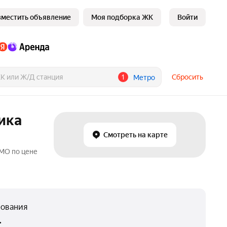
зместить объявление
Моя подборка ЖК
Войти
1
Сбросить
Метро
ика
Смотреть на карте
 МО по цене
нования
.