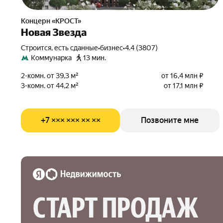
Концерн «КРОСТ»
Новая Звезда
Строится, есть сданные
•
бизнес
•
4.4 (3807)
Коммунарка
13 мин.
2-комн. от 39,3 м²
от 16,4 млн ₽
3-комн. от 44,2 м²
от 17,1 млн ₽
+7 ××× ××× ×× ××
Позвоните мне
СТАРТ ПРОДАЖ