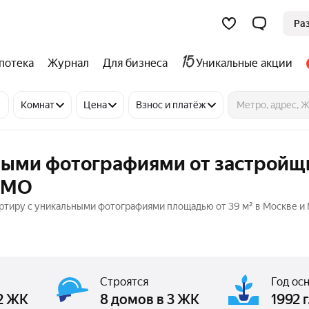
Ра
потека
Журнал
Для бизнеса
Уникальные акции
Комнат
Цена
Взнос и платёж
ными фотографиями от застройщ
и МО
ртиру с уникальными фотографиями площадью от 39 м² в Москве и
Строятся
Год ос
2 ЖК
8 домов в 3 ЖК
1992 г