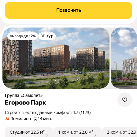
Позвонить
выгода до 17%
3D-тур
Группа «Самолет»
Егорово Парк
Строится, есть сданные
•
комфорт
•
4.7 (1123)
Томилино
14 мин.
Студии
от 22,5 м²
1-комн.
от 22,8 м²
2-комн.
от 32,9