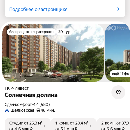
Подробнее о застройщике
беспроцентная рассрочка
3D-тур
ещё 17 фо
ГК Р-Инвест
Солнечная долина
Сдан
•
комфорт
•
4.4 (580)
Щёлковская
46 мин.
Студии
от 25,3 м²
1-комн.
от 28,4 м²
2-комн.
от 37,9
от 4,6 млн ₽
от 5,1 млн ₽
от 6,6 млн ₽