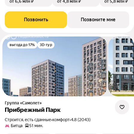
от 6,6 млн ₽
от 4,8 млн ₽
от 5,8 млн ₽
Позвонить
Позвоните мне
выгода до 17%
3D-тур
Группа «Самолет»
Прибрежный Парк
Строится, есть сданные
•
комфорт
•
4.8 (2043)
Битца
51 мин.