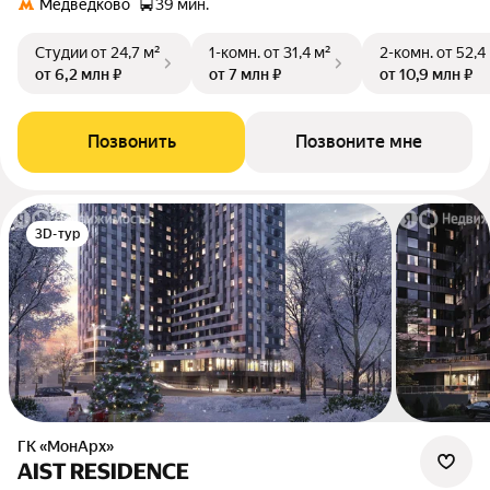
Медведково
39 мин.
Студии
от 24,7 м²
1-комн.
от 31,4 м²
2-комн.
от 52,4
от 6,2 млн ₽
от 7 млн ₽
от 10,9 млн ₽
Позвонить
Позвоните мне
3D-тур
ГК «МонАрх»
AIST RESIDENCE