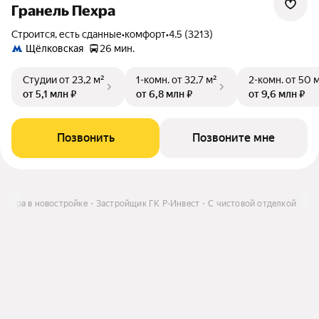
Гранель Пехра
Строится, есть сданные
•
комфорт
•
4.5 (3213)
Щёлковская
26 мин.
Студии
от 23,2 м²
1-комн.
от 32,7 м²
2-комн.
от 50 
от 5,1 млн ₽
от 6,8 млн ₽
от 9,6 млн ₽
Позвонить
Позвоните мне
артира в новостройке
Застройщик ГК Р-Инвест
С чистовой отделкой