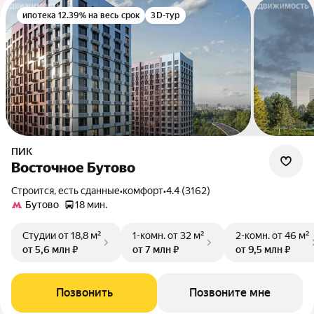
ипотека 12.39% на весь срок
3D-тур
ПИК
Восточное Бутово
Строится, есть сданные
•
комфорт
•
4.4 (3162)
Бутово
18 мин.
Студии
от 18,8 м²
1-комн.
от 32 м²
2-комн.
от 46 м²
от 5,6 млн ₽
от 7 млн ₽
от 9,5 млн ₽
Позвонить
Позвоните мне