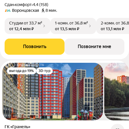
Сдан
•
комфорт
•
4.4 (158)
Воронцовская
8 мин.
Студии
от 33,7 м²
1-комн.
от 36,8 м²
2-комн.
от 36,8
от 12,4 млн ₽
от 13,5 млн ₽
от 13,1 млн ₽
Позвонить
Позвоните мне
выгода до 19%
3D-тур
ГК «Гранель»