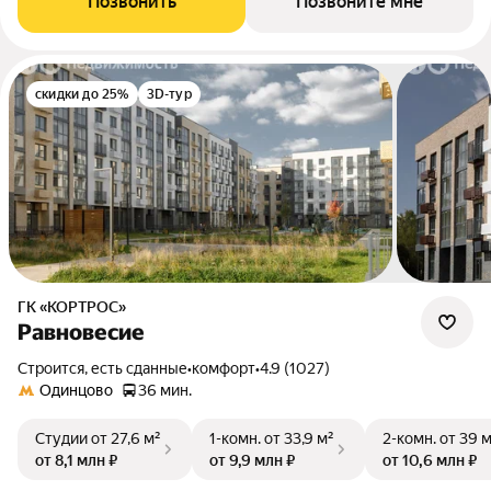
Позвонить
Позвоните мне
скидки до 25%
3D-тур
ГК «КОРТРОС»
Равновесие
Строится, есть сданные
•
комфорт
•
4.9 (1027)
Одинцово
36 мин.
Студии
от 27,6 м²
1-комн.
от 33,9 м²
2-комн.
от 39 
от 8,1 млн ₽
от 9,9 млн ₽
от 10,6 млн ₽