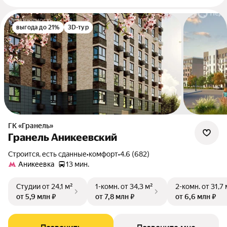
выгода до 21%
3D-тур
ГК «Гранель»
Гранель Аникеевский
Строится, есть сданные
•
комфорт
•
4.6 (682)
Аникеевка
13 мин.
Студии
от 24,1 м²
1-комн.
от 34,3 м²
2-комн.
от 31,7 
от 5,9 млн ₽
от 7,8 млн ₽
от 6,6 млн ₽