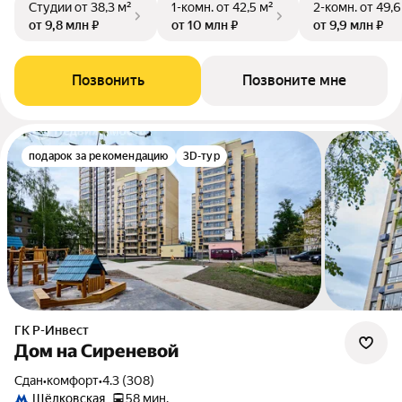
Студии
от 38,3 м²
1-комн.
от 42,5 м²
2-комн.
от 49,6
от 9,8 млн ₽
от 10 млн ₽
от 9,9 млн ₽
Позвонить
Позвоните мне
подарок за рекомендацию
3D-тур
ГК Р-Инвест
Дом на Сиреневой
Сдан
•
комфорт
•
4.3 (308)
Щёлковская
58 мин.