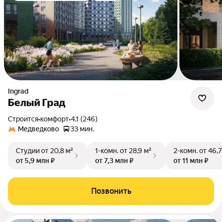
Ingrad
Белый Град
Строится
•
комфорт
•
4.1 (246)
Медведково
33 мин.
Студии
от 20,8 м²
1-комн.
от 28,9 м²
2-комн.
от 46,7
от 5,9 млн ₽
от 7,3 млн ₽
от 11 млн ₽
Позвонить