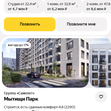
Студии
от 22,4 м²
1-комн.
от 32,9 м²
2-комн.
от 47,8
от 4,7 млн ₽
от 6,2 млн ₽
от 8,6 млн ₽
Позвонить
Позвоните мне
выгода до 17%
Группа «Самолет»
Мытищи Парк
Строится, есть сданные
•
комфорт
•
4.8 (2290)