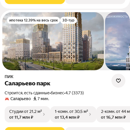
ипотека 12.39% на весь срок
3D-тур
ПИК
Саларьево парк
Строится, есть сданные
•
бизнес
•
4.7 (3373)
Саларьево
7 мин.
Студии
от 21,2 м²
1-комн.
от 30,5 м²
2-комн.
от 44 м
от 11,7 млн ₽
от 13,4 млн ₽
от 16,7 млн ₽