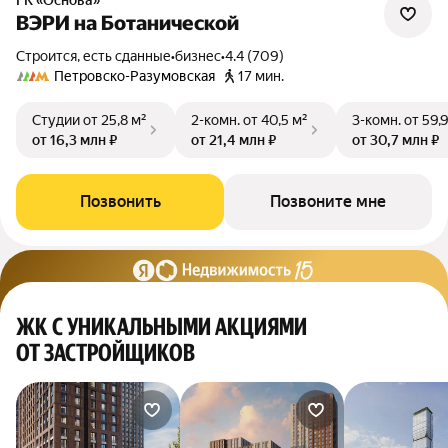
ГК «Основа»
ВЭРИ на Ботанической
Строится, есть сданные
•
бизнес
•
4.4 (709)
Петровско-Разумовская
17 мин.
Студии
от 25,8 м²
2-комн.
от 40,5 м²
3-комн.
от 59,
от 16,3 млн ₽
от 21,4 млн ₽
от 30,7 млн ₽
Позвонить
Позвоните мне
ЖК С УНИКАЛЬНЫМИ АКЦИЯМИ
ОТ ЗАСТРОЙЩИКОВ