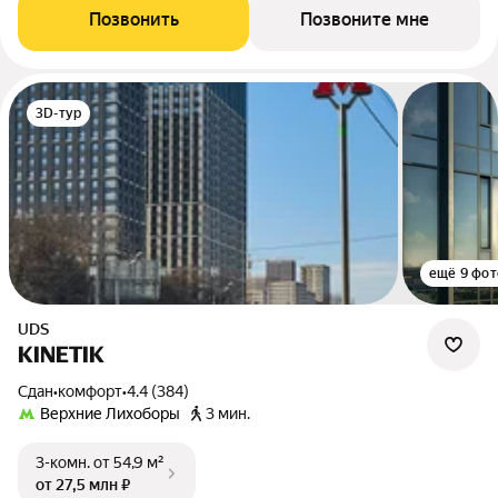
Позвонить
Позвоните мне
3D-тур
ещё 9 фот
UDS
KINETIK
Сдан
•
комфорт
•
4.4 (384)
Верхние Лихоборы
3 мин.
3-комн.
от 54,9 м²
от 27,5 млн ₽