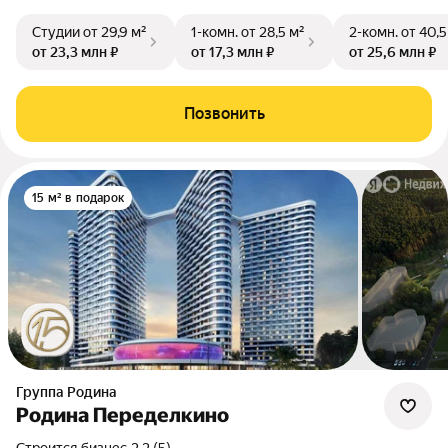
Студии
от 29,9 м²
1-комн.
от 28,5 м²
2-комн.
от 40,5
от 23,3 млн ₽
от 17,3 млн ₽
от 25,6 млн ₽
Позвонить
15 м² в подарок
Группа Родина
Родина Переделкино