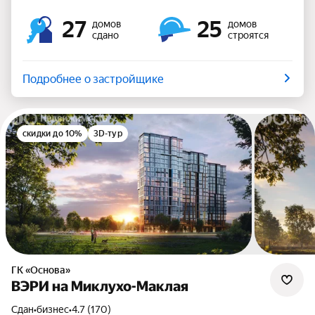
27
25
домов
домов
сдано
строятся
Подробнее о застройщике
скидки до 10%
3D-тур
ГК «Основа»
ВЭРИ на Миклухо-Маклая
Сдан
•
бизнес
•
4.7 (170)