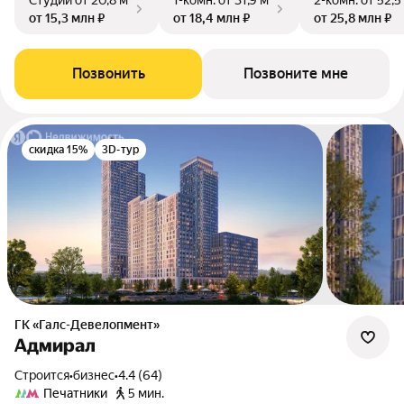
Студии
от 20,8 м²
1-комн.
от 31,9 м²
2-комн.
от 52,5
от 15,3 млн ₽
от 18,4 млн ₽
от 25,8 млн ₽
Позвонить
Позвоните мне
скидка 15%
3D-тур
ГК «Галс-Девелопмент»
Адмирал
Строится
•
бизнес
•
4.4 (64)
Печатники
5 мин.