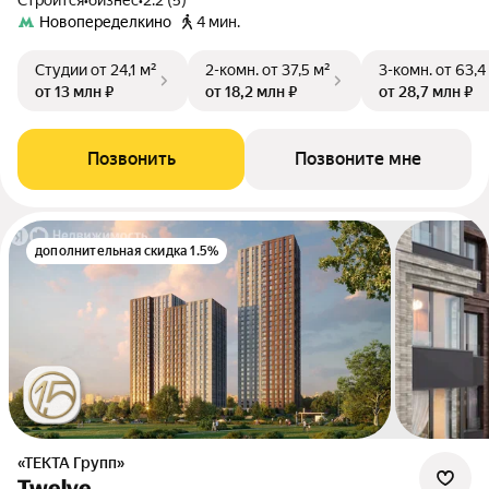
Строится
•
бизнес
•
2.2 (5)
Новопеределкино
4 мин.
Студии
от 24,1 м²
2-комн.
от 37,5 м²
3-комн.
от 63,4
от 13 млн ₽
от 18,2 млн ₽
от 28,7 млн ₽
Позвонить
Позвоните мне
дополнительная скидка 1.5%
«ТЕКТА Групп»
Twelve