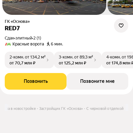
ГК «Основа»
RED7
Сдан
•
элитный
•
2 (1)
Красные ворота
6 мин.
2-комн.
от 134,2 м²
3-комн.
от 89,3 м²
4-комн.
от 19
от 70,7 млн ₽
от 125,2 млн ₽
от 174,8 млн 
Позвонить
Позвоните мне
ртира в новостройке
Застройщик ГК «Основа»
С черновой отделкой