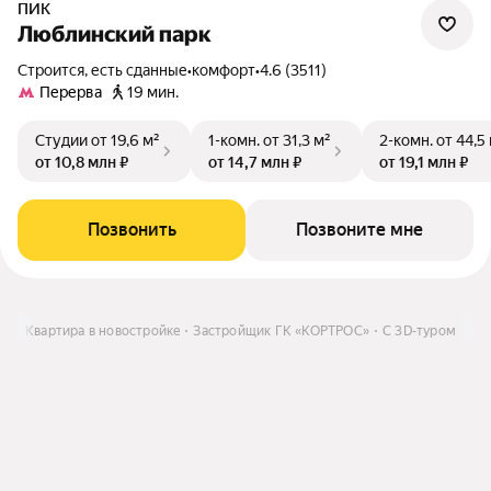
ПИК
Люблинский парк
Строится, есть сданные
•
комфорт
•
4.6 (3511)
Перерва
19 мин.
Студии
от 19,6 м²
1-комн.
от 31,3 м²
2-комн.
от 44,5
от 10,8 млн ₽
от 14,7 млн ₽
от 19,1 млн ₽
Позвонить
Позвоните мне
ть
Квартира в новостройке
Застройщик ГК «КОРТРОС»
C 3D-туром