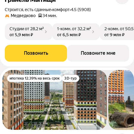
Строится, есть сданные
•
комфорт
•
4.5 (5908)
Медведково
34 мин.
Студии
от 28,2 м²
1-комн.
от 32,2 м²
2-комн.
от 50,5
от 5,9 млн ₽
от 6,5 млн ₽
от 9 млн ₽
Позвонить
Позвоните мне
ипотека 12.39% на весь срок
3D-тур