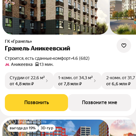
ГК «Гранель»
Гранель Аникеевский
Строится, есть сданные
•
комфорт
•
4.6 (682)
Аникеевка
13 мин.
Студии
от 22,6 м²
1-комн.
от 34,3 м²
2-комн.
от 31,7
от 4,8 млн ₽
от 7,8 млн ₽
от 6,6 млн ₽
Позвонить
Позвоните мне
выгода до 19%
3D-тур