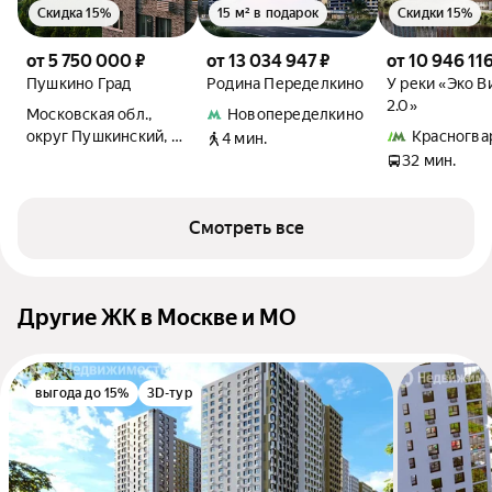
Скидка 15%
15 м² в подарок
Скидки 15%
от 5 750 000 ₽
от 13 034 947 ₽
от 10 946 116
Пушкино Град
Родина Переделкино
У реки «Эко В
2.0»
Московская обл.,
Новопеределкино
округ Пушкинский, с.
Красногва
4 мин.
Братовщина, ул.
32 мин.
Полевая
Смотреть все
Другие ЖК в Москве и МО
выгода до 15%
3D-тур