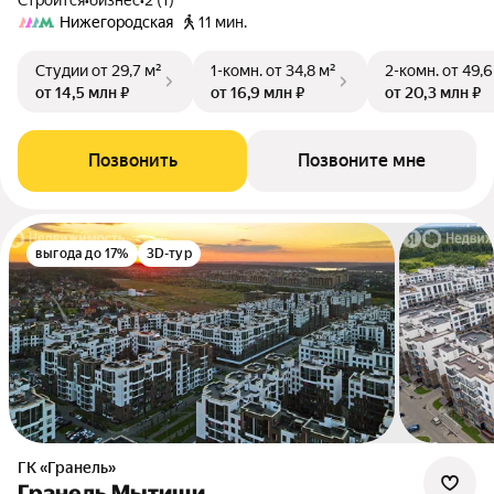
Строится
•
бизнес
•
2 (1)
Нижегородская
11 мин.
Студии
от 29,7 м²
1-комн.
от 34,8 м²
2-комн.
от 49,6
от 14,5 млн ₽
от 16,9 млн ₽
от 20,3 млн ₽
Позвонить
Позвоните мне
выгода до 17%
3D-тур
ГК «Гранель»
Гранель Мытищи