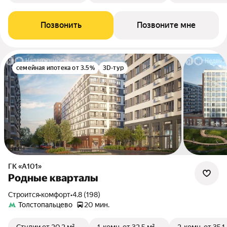
Позвонить
Позвоните мне
семейная ипотека от 3.5%
3D-тур
ГК «А101»
Родные кварталы
Строится
•
комфорт
•
4.8 (198)
Толстопальцево
20 мин.