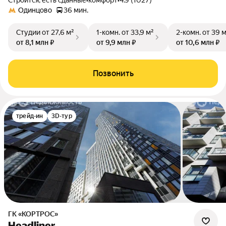
Строится, есть сданные
•
комфорт
•
4.9 (1027)
Одинцово
36 мин.
Студии
от 27,6 м²
1-комн.
от 33,9 м²
2-комн.
от 39 
от 8,1 млн ₽
от 9,9 млн ₽
от 10,6 млн ₽
Позвонить
трейд-ин
3D-тур
ГК «КОРТРОС»
Headliner