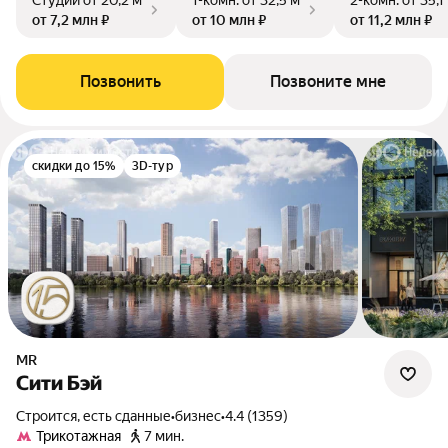
Студии
от 20,2 м²
1-комн.
от 32,5 м²
2-комн.
от 35,1
от 7,2 млн ₽
от 10 млн ₽
от 11,2 млн ₽
Позвонить
Позвоните мне
скидки до 15%
3D-тур
MR
Сити Бэй
Строится, есть сданные
•
бизнес
•
4.4 (1359)
Трикотажная
7 мин.