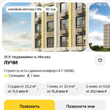
семейная ипотека 3.9%
3D-тур
ЛСР. Недвижимость-Москва
ЛУЧИ
Строится, есть сданные
•
комфорт
•
4.7 (4686)
Солнцево
7 мин.
Студии
от 20,2 м²
1-комн.
от 32,4 м²
2-комн.
от 50,9
от 11,5 млн ₽
от 15,8 млн ₽
от 20,1 млн ₽
Позвонить
Позвоните мне