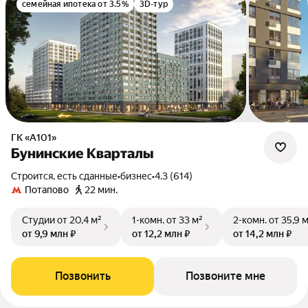
семейная ипотека от 3.5%
3D-тур
ГК «А101»
Бунинские Кварталы
Строится, есть сданные
•
бизнес
•
4.3 (614)
Потапово
22 мин.
Студии
от 20,4 м²
1-комн.
от 33 м²
2-комн.
от 35,9 
от 9,9 млн ₽
от 12,2 млн ₽
от 14,2 млн ₽
Позвонить
Позвоните мне