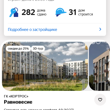
282
31
дома
дом
сдано
строится
Подробнее о застройщике
скидки до 25%
3D-тур
ГК «КОРТРОС»
Равновесие