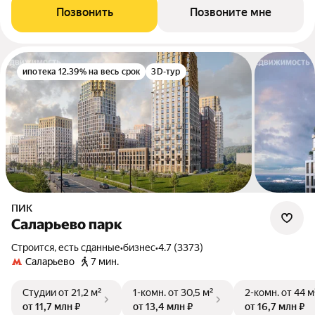
Позвонить
Позвоните мне
ипотека 12.39% на весь срок
3D-тур
ПИК
Саларьево парк
Строится, есть сданные
•
бизнес
•
4.7 (3373)
Саларьево
7 мин.
Студии
от 21,2 м²
1-комн.
от 30,5 м²
2-комн.
от 44 м
от 11,7 млн ₽
от 13,4 млн ₽
от 16,7 млн ₽