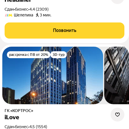
Сдан
•
бизнес
•
4.4 (2309)
Шелепиха
3 мин.
Позвонить
рассрочка с ПВ от 20%
3D-тур
ГК «КОРТРОС»
iLove
Сдан
•
бизнес
•
4.5 (1554)