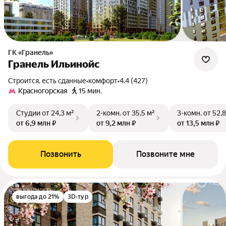
ГК «Гранель»
Гранель Ильинойс
Строится, есть сданные
•
комфорт
•
4.4 (427)
Красногорская
15 мин.
Студии
от 24,3 м²
2-комн.
от 35,5 м²
3-комн.
от 52,8
от 6,9 млн ₽
от 9,2 млн ₽
от 13,5 млн ₽
Позвонить
Позвоните мне
выгода до 21%
3D-тур