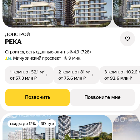
ДОНСТРОЙ
РЕКА
Строится, есть сданные
•
элитный
•
4.9 (728)
Мичуринский проспект
9 мин.
1-комн.
от 52,1 м²
2-комн.
от 81 м²
3-комн.
от 102,6 
от 57,3 млн ₽
от 75,6 млн ₽
от 92,6 млн ₽
Позвонить
Позвоните мне
скидка до 12%
3D-тур