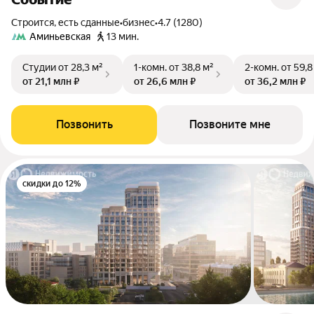
Строится, есть сданные
•
бизнес
•
4.7 (1280)
Аминьевская
13 мин.
Студии
от 28,3 м²
1-комн.
от 38,8 м²
2-комн.
от 59,8
от 21,1 млн ₽
от 26,6 млн ₽
от 36,2 млн ₽
Позвонить
Позвоните мне
скидки до 12%