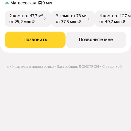
Матвеевская
9 мин.
2-комн.
от 47,7 м²
3-комн.
от 73 м²
4-комн.
от 107 м
от 25,2 млн ₽
от 37,5 млн ₽
от 49,7 млн ₽
Позвонить
Позвоните мне
упить
Квартира в новостройке
Застройщик ДОНСТРОЙ
С отделкой