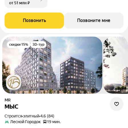
от 51 млн ₽
Позвонить
Позвоните мне
скидки 15%
3D-тур
MR
МЫС
Строится
•
элитный
•
4.6 (84)
Лесной Городок
19 мин.