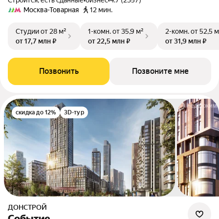
Строится, есть сданные
•
бизнес
•
4.7 (2357)
Москва-Товарная
12 мин.
Студии
от 28 м²
1-комн.
от 35,9 м²
2-комн.
от 52,5 м
от 17,7 млн ₽
от 22,5 млн ₽
от 31,9 млн ₽
Позвонить
Позвоните мне
скидка до 12%
3D-тур
ДОНСТРОЙ
Событие