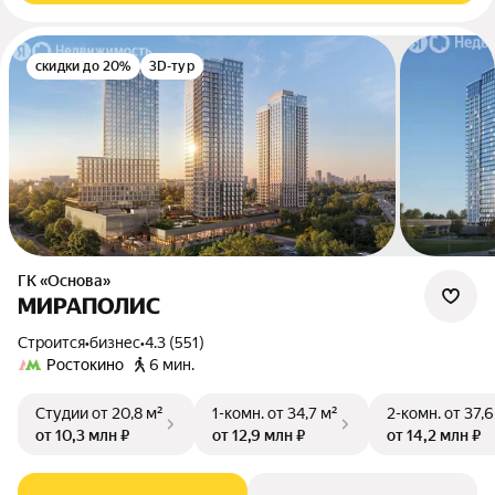
скидки до 20%
3D-тур
ГК «Основа»
МИРАПОЛИС
Строится
•
бизнес
•
4.3 (551)
Ростокино
6 мин.
Студии
от 20,8 м²
1-комн.
от 34,7 м²
2-комн.
от 37,6
от 10,3 млн ₽
от 12,9 млн ₽
от 14,2 млн ₽