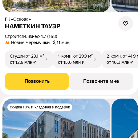
ГК «Основа»
НАМЕТКИН ТАУЭР
Строится
•
бизнес
•
4.7 (168)
Новые Черёмушки
11 мин.
Студии
от 23,1 м²
1-комн.
от 29,9 м²
2-комн.
от 41,9 
от 12,5 млн ₽
от 15,6 млн ₽
от 16,3 млн ₽
Позвонить
Позвоните мне
скидка 10% и кладовая в подарок