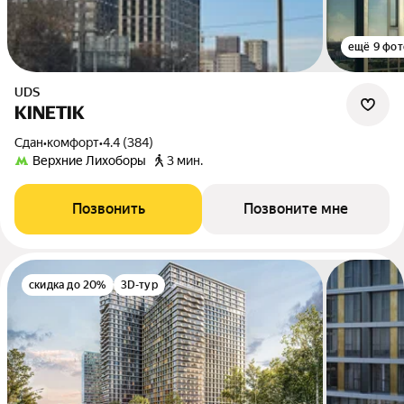
ещё 9 фот
UDS
KINETIK
Сдан
•
комфорт
•
4.4 (384)
Верхние Лихоборы
3 мин.
Позвонить
Позвоните мне
скидка до 20%
3D-тур