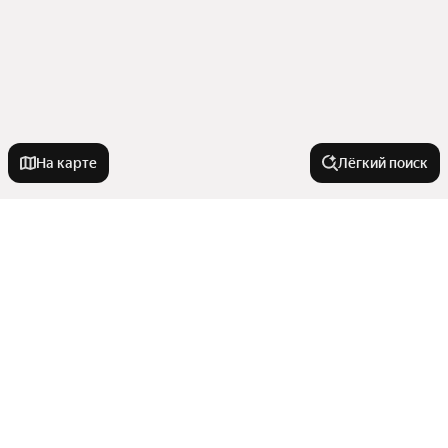
На карте
Лёгкий поиск
У метро
Саларьево
В районе
Салтыковская
Санино
Замоскворечье