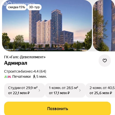
скидка 15%
3D-тур
ГК «Галс-Девелопмент»
Адмирал
Строится
•
бизнес
•
4.4 (64)
Печатники
5 мин.
Студии
от 29,9 м²
1-комн.
от 28,5 м²
2-комн.
от 40,5
от 22,1 млн ₽
от 17,1 млн ₽
от 25,6 млн ₽
Позвонить