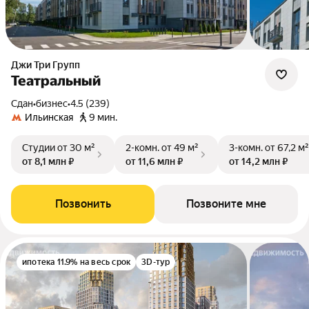
Джи Три Групп
Театральный
Сдан
•
бизнес
•
4.5 (239)
Ильинская
9 мин.
Студии
от 30 м²
2-комн.
от 49 м²
3-комн.
от 67,2 м²
от 8,1 млн ₽
от 11,6 млн ₽
от 14,2 млн ₽
Позвонить
Позвоните мне
ипотека 11.9% на весь срок
3D-тур