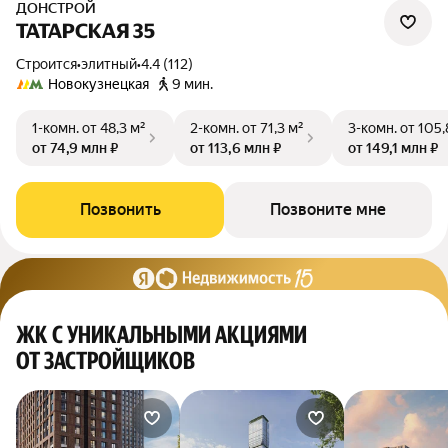
ДОНСТРОЙ
ТАТАРСКАЯ 35
Строится
•
элитный
•
4.4 (112)
Новокузнецкая
9 мин.
1-комн.
от 48,3 м²
2-комн.
от 71,3 м²
3-комн.
от 105,
от 74,9 млн ₽
от 113,6 млн ₽
от 149,1 млн ₽
Позвонить
Позвоните мне
ЖК С УНИКАЛЬНЫМИ АКЦИЯМИ
ОТ ЗАСТРОЙЩИКОВ