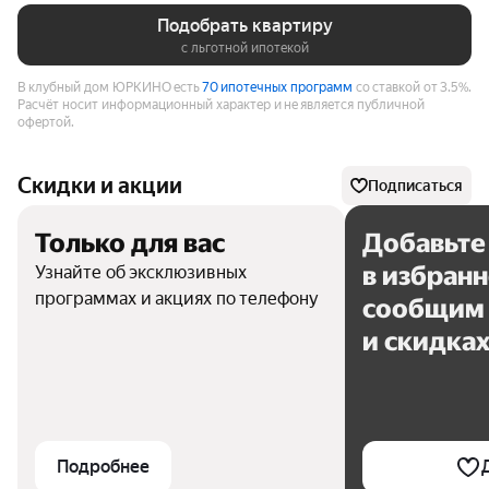
Подобрать квартиру
с льготной ипотекой
В клубный дом ЮРКИНО есть
70 ипотечных программ
со ставкой от 3.5%.
Расчёт носит информационный характер и не является публичной
офертой.
Скидки и акции
Подписаться
Только для вас
Добавьте
в избран
Узнайте об эксклюзивных
программах и акциях по телефону
сообщим 
и скидка
Подробнее