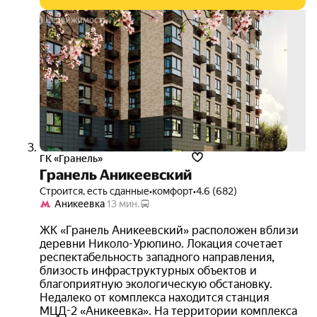
выго
до 2
3D-
тур
ГК «Гранель»
Гранель Аникеевский
Строится, есть сданные
•
комфорт
•
4.6 (682)
Аникеевка
13 мин.
ЖК «Гранель Аникеевский» расположен вблизи
деревни Николо-Урюпино. Локация сочетает
респектабельность западного направления,
близость инфраструктурных объектов и
благоприятную экологическую обстановку.
Недалеко от комплекса находится станция
МЦД-2 «Аникеевка». На территории комплекса