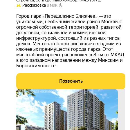
Строится, есть сданные
•
комфорт +
•
4.9 (3172)
Рассказовка
8 мин.
Город-парк «Переделкино Ближнее» — это
уникальный, необычный жилой район Москвы с
огромной собственной территорией, развитой
досуговой, социальной и коммерческой
инфраструктурой, состоящий из разных типов
домов. Месторасположение является одним из
ключевых преимуществ города-парка. Этот
масштабный проект расположен в 8 км от МКАД
в юго-западном направлении между Минским и
Боровским шоссе.
Позвонить
выго
до 1
3D-
тур