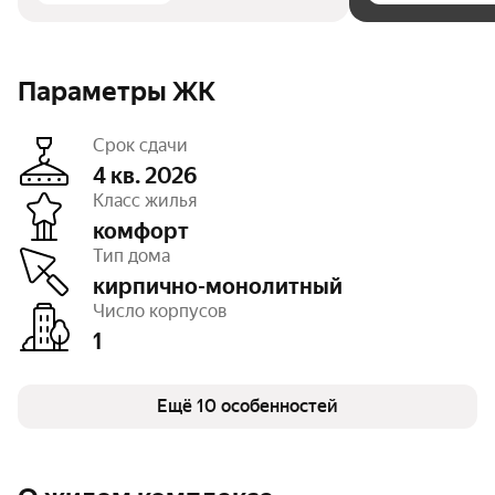
Параметры ЖК
Срок сдачи
4 кв. 2026
Класс жилья
комфорт
Этажность
3
Тип дома
Высота потолков
2,7 м
Паркинг, машиноместа
открытый – 22
кирпично-монолитный
Тип договора
ДДУ, 214 ФЗ
Число корпусов
Очереди
1
1
Число квартир
30
Безбарьерная среда
есть
Колясочные
есть
Детская площадка
Ещё 10 особенностей
есть
Противопожарная система
есть