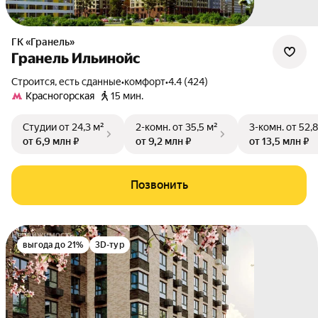
ГК «Гранель»
Гранель Ильинойс
Строится, есть сданные
•
комфорт
•
4.4 (424)
Красногорская
15 мин.
Студии
от 24,3 м²
2-комн.
от 35,5 м²
3-комн.
от 52,8
от 6,9 млн ₽
от 9,2 млн ₽
от 13,5 млн ₽
Позвонить
выгода до 21%
3D-тур