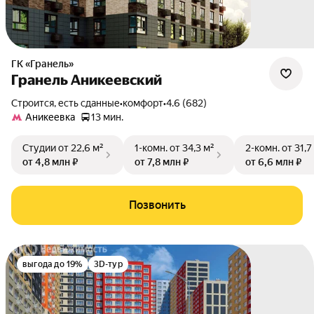
ГК «Гранель»
Гранель Аникеевский
Строится, есть сданные
•
комфорт
•
4.6 (682)
Аникеевка
13 мин.
Студии
от 22,6 м²
1-комн.
от 34,3 м²
2-комн.
от 31,7
от 4,8 млн ₽
от 7,8 млн ₽
от 6,6 млн ₽
Позвонить
выгода до 19%
3D-тур