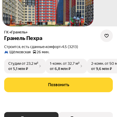
ГК «Гранель»
Гранель Пехра
Строится, есть сданные
•
комфорт
•
4.5 (3213)
Щёлковская
26 мин.
Студии
от 23,2 м²
1-комн.
от 32,7 м²
2-комн.
от 50 
от 5,1 млн ₽
от 6,8 млн ₽
от 9,6 млн ₽
Позвонить