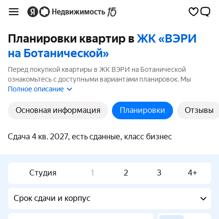
Планировки квартир в
ЖК «ВЭРИ
на Ботанической»
Перед покупкой квартиры в ЖК ВЭРИ на Ботанической
ознакомьтесь с доступными вариантами планировок. Мы
собрали все планировки ЖК ВЭРИ на Ботанической площадью
Полное описание
от 25.8 до 123 м².
Основная информация
Планировки
Отзывы
Сдача 4 кв. 2027, есть сданные, класс бизнес
Студия
1
2
3
4+
Срок сдачи и корпус