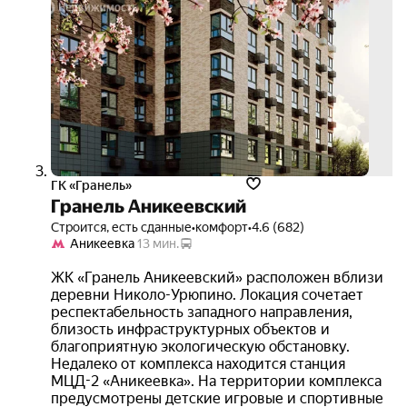
выго
до 2
3D-
тур
ГК «Гранель»
Гранель Аникеевский
Строится, есть сданные
•
комфорт
•
4.6 (682)
Аникеевка
13 мин.
ЖК «Гранель Аникеевский» расположен вблизи
деревни Николо-Урюпино. Локация сочетает
респектабельность западного направления,
близость инфраструктурных объектов и
благоприятную экологическую обстановку.
Недалеко от комплекса находится станция
МЦД-2 «Аникеевка». На территории комплекса
предусмотрены детские игровые и спортивные