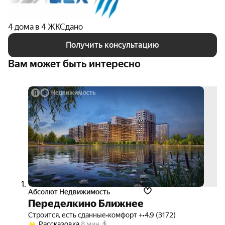
4 дома в 4 ЖК
Сдано
Получить консультацию
Вам может быть интересно
скид
до 1
3D-
тур
Абсолют Недвижимость
Переделкино Ближнее
Строится, есть сданные
•
комфорт +
•
4.9 (3172)
Рассказовка
8 мин.