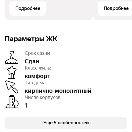
Подробнее
Подробнее
Параметры ЖК
Срок сдачи
Сдан
Класс жилья
комфорт
Этажность
9
Тип дома
Паркинг, машиноместа
открытый – 38
Тип договора
ДКП
кирпично-монолитный
Очереди
1
Число корпусов
Число квартир
232
1
Ещё 5 особенностей