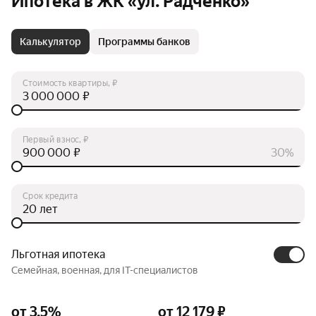
Ипотека в ЖК «ул. Радченко»
Калькулятор
Программы банков
Стоимость квартиры, ₽
₽
Первый взнос, ₽
₽
30%
Срок кредита
лет
Льготная ипотека
Семейная, военная, для IT-специалистов
от 3.5%
от 12 179 ₽