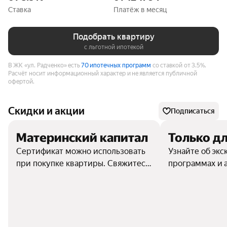
Ставка
Платёж в месяц
Подобрать квартиру
с льготной ипотекой
В ЖК «ул. Радченко» есть
70 ипотечных программ
со ставкой от 3.5%.
Расчёт носит информационный характер и не является публичной
офертой.
Скидки и акции
Подписаться
Материнский капитал
Только дл
Сертификат можно использовать
Узнайте об эк
при покупке квартиры. Свяжитесь
программах и 
с отделом продаж, чтобы узнать
подробности