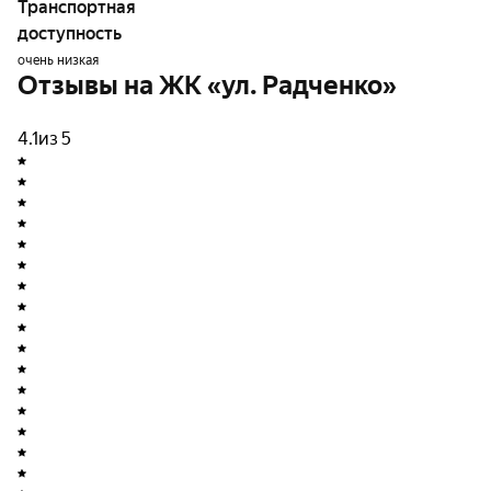
Транспортная
Входные группы спроектированы с учетом защиты от
доступность
атмосферных осадков. Для комфортного
очень низкая
перемещения жильцов в здании установлены как
Отзывы на ЖК «ул. Радченко»
пассажирские, так и грузовые лифты.
4.1
из 5
О застройщике
ОблИСК (полное название - "Областная
инвестиционно-строительная компания") выступает
застройщиком данного жилого комплекса.
Организация основана в 2013 году и
специализируется на широком спектре строительных
работ, включая демонтаж и снос зданий, возведение
жилых и нежилых объектов, строительство автодорог,
магистралей, водных и иных инженерных
сооружений.