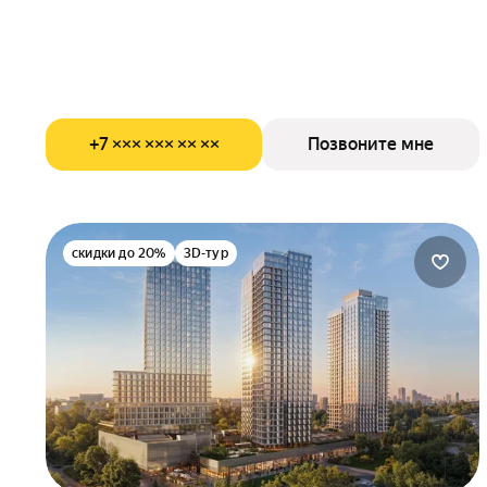
+7 ××× ××× ×× ××
Позвоните мне
скидки до 20%
3D-тур