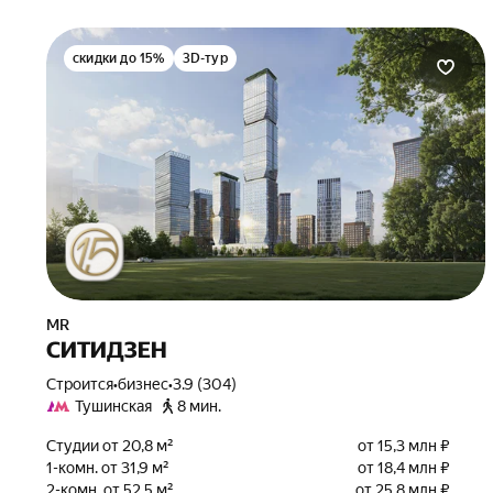
скидки до 15%
3D-тур
MR
СИТИДЗЕН
Строится
•
бизнес
•
3.9 (304)
Тушинская
8 мин.
Студии от 20,8 м²
от 15,3 млн ₽
1-комн. от 31,9 м²
от 18,4 млн ₽
2-комн. от 52,5 м²
от 25,8 млн ₽