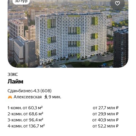
3D-тур
ЭЗКС
Лайм
Сдан
•
бизнес
•
4.3 (608)
Алексеевская
9 мин.
1-комн. от 60,3 м²
от 27,7 млн ₽
2-комн. от 68,6 м²
от 29,9 млн ₽
3-комн. от 96,4 м²
от 40,9 млн ₽
4-комн. от 136,7 м²
от 52,2 млн ₽