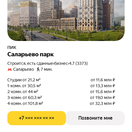
ПИК
Саларьево парк
Строится, есть сданные
•
бизнес
•
4.7 (3373)
Саларьево
7 мин.
Студии от 21,2 м²
от 11,6 млн ₽
1-комн. от 30,5 м²
от 13,3 млн ₽
2-комн. от 44 м²
от 15,6 млн ₽
3-комн. от 60,3 м²
от 19,0 млн ₽
4-комн. от 101,8 м²
от 32,3 млн ₽
+7 ××× ××× ×× ××
Позвоните мне