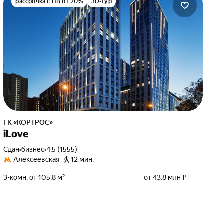
рассрочка с ПВ от 20%
3D-тур
ГК «КОРТРОС»
iLove
Сдан
•
бизнес
•
4.5 (1555)
Алексеевская
12 мин.
3-комн. от 105,8 м²
от 43,8 млн ₽