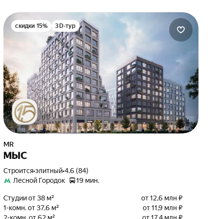
скидки 15%
3D-тур
MR
МЫС
Строится
•
элитный
•
4.6 (84)
Лесной Городок
19 мин.
Студии от 38 м²
от 12,6 млн ₽
1-комн. от 37,6 м²
от 11,9 млн ₽
2-комн. от 62 м²
от 17,4 млн ₽