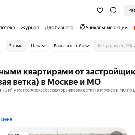
Ра
потека
Журнал
Для бизнеса
Уникальные акции
3 комн.
Цена
Взнос и платёж
тными квартирами от застройщик
ая ветка) в Москве и МО
75 м² у метро Алексеевская (оранжевая ветка) в Москве и МО по ц
 цене