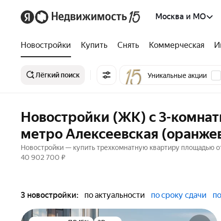
Москва и МО
Новостройки
Купить
Снять
Коммерческая
И
Лёгкий поиск
Уникальные акции
Новостройки (ЖК) с 3-комна
метро Алексеевская (оранжев
Новостройки — купить трехкомнатную квартиру площадью от 
40 902 700 ₽
3 новостройки:
по актуальности
по сроку сдачи
по