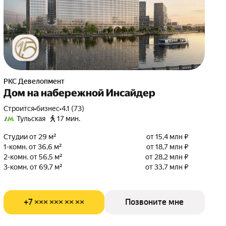
РКС Девелопмент
Дом на набережной Инсайдер
Строится
•
бизнес
•
4.1 (73)
Тульская
17 мин.
Студии от 29 м²
от 15,4 млн ₽
1-комн. от 36,6 м²
от 18,7 млн ₽
2-комн. от 56,5 м²
от 28,2 млн ₽
3-комн. от 69,7 м²
от 33,7 млн ₽
+7 ××× ××× ×× ××
Позвоните мне