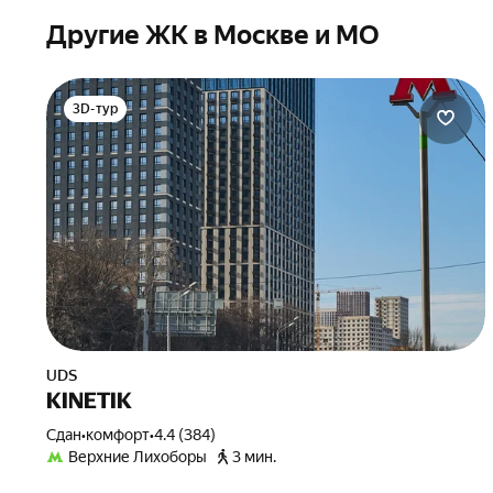
Другие ЖК в Москве и МО
3D-тур
UDS
KINETIK
Сдан
•
комфорт
•
4.4 (384)
Верхние Лихоборы
3 мин.