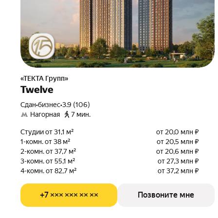
«ТЕКТА Групп»
Twelve
Сдан
•
бизнес
•
3.9 (106)
Нагорная
7 мин.
Студии от 31,1 м²
от 20,0 млн ₽
1-комн. от 38 м²
от 20,5 млн ₽
2-комн. от 37,7 м²
от 20,6 млн ₽
3-комн. от 55,1 м²
от 27,3 млн ₽
4-комн. от 82,7 м²
от 37,2 млн ₽
+7 ××× ××× ×× ××
Позвоните мне