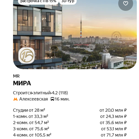
рассрочка с ПВ 15%
3D-тур
MR
МИРА
Строится
•
элитный
•
4.2 (118)
Алексеевская
16 мин.
Студии от 28 м²
от 20,0 млн ₽
1-комн. от 33,3 м²
от 24,3 млн ₽
2-комн. от 54,7 м²
от 35,6 млн ₽
3-комн. от 75,6 м²
от 53,1 млн ₽
4-комн. от 105,5 м²
от 71,7 млн ₽