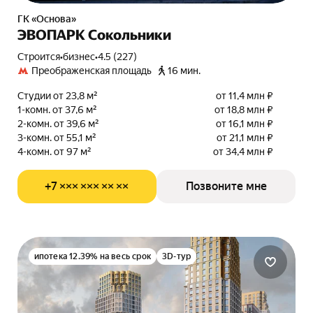
ГК «Основа»
ЭВОПАРК Сокольники
Строится
•
бизнес
•
4.5 (227)
Преображенская площадь
16 мин.
Студии от 23,8 м²
от 11,4 млн ₽
1-комн. от 37,6 м²
от 18,8 млн ₽
2-комн. от 39,6 м²
от 16,1 млн ₽
3-комн. от 55,1 м²
от 21,1 млн ₽
4-комн. от 97 м²
от 34,4 млн ₽
+7 ××× ××× ×× ××
Позвоните мне
ипотека 12.39% на весь срок
3D-тур