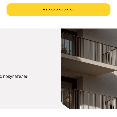
+7 ××× ××× ×× ××
х покупателей