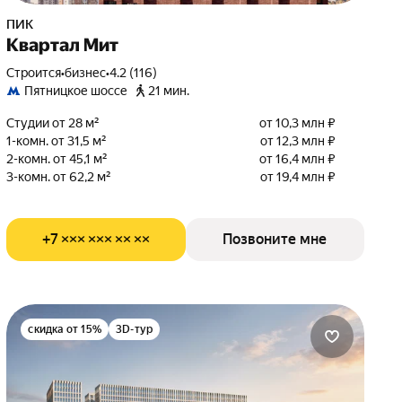
ПИК
Квартал Мит
Строится
•
бизнес
•
4.2 (116)
Пятницкое шоссе
21 мин.
Студии от 28 м²
от 10,3 млн ₽
1-комн. от 31,5 м²
от 12,3 млн ₽
2-комн. от 45,1 м²
от 16,4 млн ₽
3-комн. от 62,2 м²
от 19,4 млн ₽
+7 ××× ××× ×× ××
Позвоните мне
скидка от 15%
3D-тур