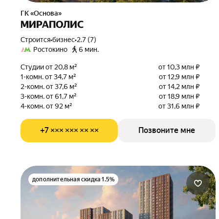
ГК «Основа»
МИРАПОЛИС
Строится
•
бизнес
•
2.7 (7)
Ростокино
6 мин.
Студии от 20,8 м²
от 10,3 млн ₽
1-комн. от 34,7 м²
от 12,9 млн ₽
2-комн. от 37,6 м²
от 14,2 млн ₽
3-комн. от 61,7 м²
от 18,9 млн ₽
4-комн. от 92 м²
от 31,6 млн ₽
+7 ××× ××× ×× ××
Позвоните мне
дополнительная скидка 1.5%