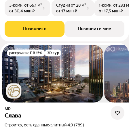
3-комн.
от 65,1 м²
Студии
от 28 м²
1-комн.
от 29,1 м
от 30,4 млн ₽
от 17 млн ₽
от 17,5 млн ₽
Позвонить
Позвоните мне
рассрочка с ПВ 15%
3D-тур
MR
Слава
Строится, есть сданные
•
элитный
•
4.9 (789)