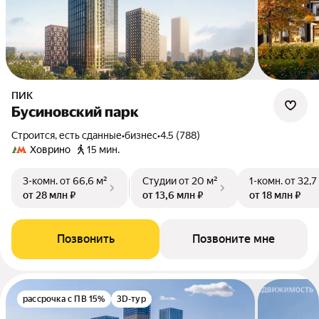
ПИК
Бусиновский парк
Строится, есть сданные
•
бизнес
•
4.5 (788)
Ховрино
15 мин.
3-комн.
от 66,6 м²
Студии
от 20 м²
1-комн.
от 32,7
от 28 млн ₽
от 13,6 млн ₽
от 18 млн ₽
Позвонить
Позвоните мне
рассрочка с ПВ 15%
3D-тур