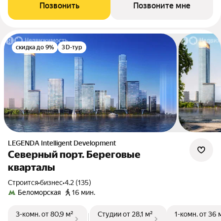
Позвонить
Позвоните мне
скидка до 9%
3D-тур
LEGENDA Intelligent Development
Северный порт. Береговые
кварталы
Строится
•
бизнес
•
4.2 (135)
Беломорская
16 мин.
3-комн.
от 80,9 м²
Студии
от 28,1 м²
1-комн.
от 36 