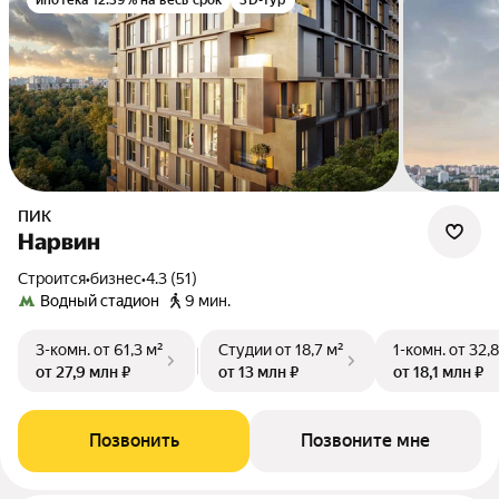
ипотека 12.39% на весь срок
3D-тур
ПИК
Нарвин
Строится
•
бизнес
•
4.3 (51)
Водный стадион
9 мин.
3-комн.
от 61,3 м²
Студии
от 18,7 м²
1-комн.
от 32,8
от 27,9 млн ₽
от 13 млн ₽
от 18,1 млн ₽
Позвонить
Позвоните мне