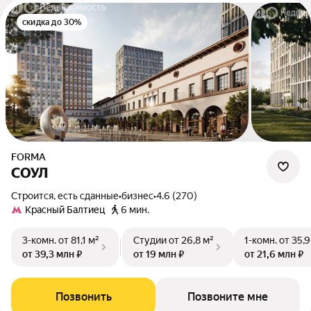
скидка до 30%
FORMA
СОУЛ
Строится, есть сданные
•
бизнес
•
4.6 (270)
Красный Балтиец
6 мин.
3-комн.
от 81,1 м²
Студии
от 26,8 м²
1-комн.
от 35,9
от 39,3 млн ₽
от 19 млн ₽
от 21,6 млн ₽
Позвонить
Позвоните мне