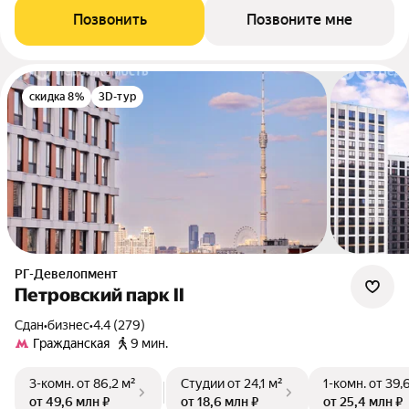
Позвонить
Позвоните мне
скидка 8%
3D-тур
РГ-Девелопмент
Петровский парк II
Сдан
•
бизнес
•
4.4 (279)
Гражданская
9 мин.
3-комн.
от 86,2 м²
Студии
от 24,1 м²
1-комн.
от 39,
от 49,6 млн ₽
от 18,6 млн ₽
от 25,4 млн ₽