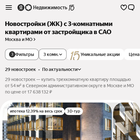
Новостройки (ЖК) с 3-комнатными
квартирами от застройщика в САО
Москва и МО
Фильтры
3 комн.
Уникальные акции
Цена
3
29 новостроек
•
по актуальности
29 новостроек — купить трехкомнатную квартиру площадью
от 54 м² в Северном административном округе в Москве и МО
по цене от 17 638 132 ₽
ипотека 12.39% на весь срок
3D-тур