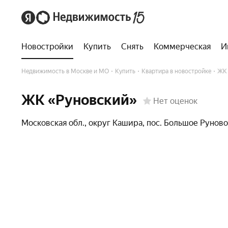
Новостройки
Купить
Снять
Коммерческая
И
Недвижимость в Москве и МО
Купить
Квартира в новостройке
ЖК 
ЖК «Руновский»
Нет оценок
Московская обл.
,
округ Кашира
,
пос. Большое Руново