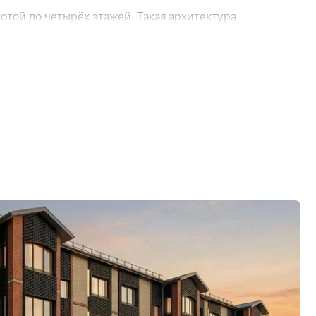
вная площадка
есть
отой до четырёх этажей. Такая архитектура
ри этом полностью соответствует современным
позволяет обеспечить сбалансированное соотношение
ых планировок — можно подобрать вариант с учётом
удентам;
е пространство;
я небольших семей;
для больших семей.