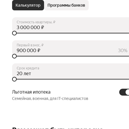
Калькулятор
Программы банков
Стоимость квартиры, ₽
₽
Первый взнос, ₽
₽
30%
Срок кредита
лет
Льготная ипотека
Семейная, военная, для IT-специалистов