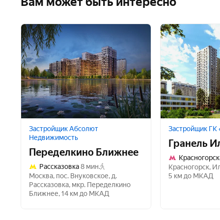
Вам может быть интересно
Застройщик Абсолют
Застройщик ГК 
Недвижимость
Гранель И
Переделкино Ближнее
Красногорск
Рассказовка
8 мин.
Красногорск
,
Ил
Москва
,
пос. Внуковское
,
д.
5 км до МКАД
Рассказовка
,
мкр. Переделкино
Ближнее
,
14 км до МКАД