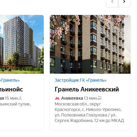
«Гранель»
Застройщик ГК «Гранель»
льинойс
Гранель Аникеевский
ая
15 мин.
Аникеевка
13 мин.
ьинский тупик
,
Московская обл.
,
округ
Красногорск
,
с. Николо-Урюпино
,
ул. Полковника Глазунова / ул.
Сергея Жадобкина
,
12 км до МКАД