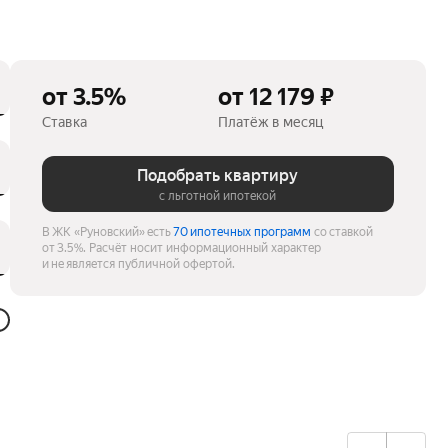
от 3.5%
от 12 179 ₽
Ставка
Платёж в месяц
Подобрать квартиру
с льготной ипотекой
В ЖК «Руновский» есть
70 ипотечных программ
со ставкой
от 3.5%.
Расчёт носит информационный характер
и не является публичной офертой.