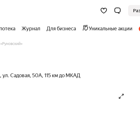
Ра
потека
Журнал
Для бизнеса
Уникальные акции
«Руновский»
,
ул. Садовая
,
50А
,
115 км до МКАД