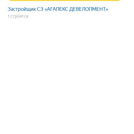
Застройщик СЗ «АГАПЕКС ДЕВЕЛОПМЕНТ»
1 строится
ЖК «Руновский»
срок сдачи
4 кв. 2027
Показать телефон
Застройщик СЗ «АГАПЕКС ДЕВЕЛОПМЕНТ»
1 строится