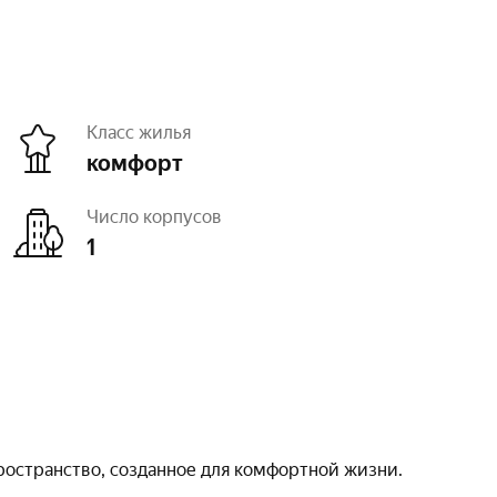
Класс жилья
комфорт
Число корпусов
1
а
предчистовая
г, машиноместа
открытый – 12
ди
1
остранство, созданное для комфортной жизни.
ьерная среда
есть