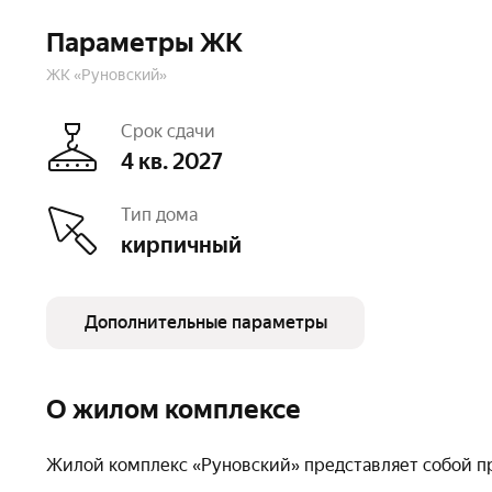
Параметры ЖК
ЖК «Руновский»
Срок сдачи
4 кв. 2027
Тип дома
кирпичный
Дополнительные параметры
Этажность
4
Отделк
Высота потолков
3 м
Паркин
О жилом комплексе
Тип договора
ДДУ, 214 ФЗ
Очере
Жилой комплекс «Руновский» представляет собой пр
Число квартир
36
Безбар