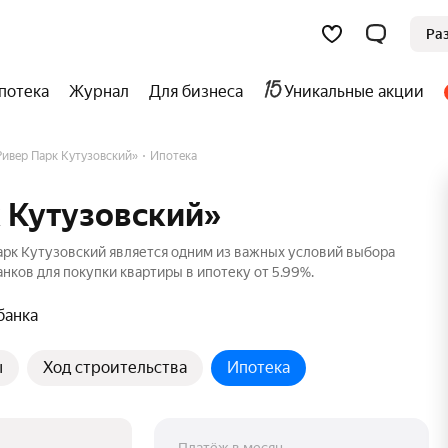
Ра
потека
Журнал
Для бизнеса
Уникальные акции
ивер Парк Кутузовский»
Ипотека
 Кутузовский»
рк Кутузовский является одним из важных условий выбора
нков для покупки квартиры в ипотеку от 5.99%.
банка
ы
Ход строительства
Ипотека