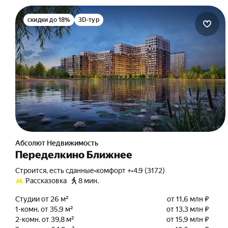
скидки до 18%
3D-тур
Абсолют Недвижимость
Переделкино Ближнее
Строится, есть сданные
•
комфорт +
•
4.9 (3172)
Рассказовка
8 мин.
Студии от 26 м²
от 11,6 млн ₽
1-комн. от 35,9 м²
от 13,3 млн ₽
2-комн. от 39,8 м²
от 15,9 млн ₽