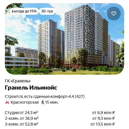
выгода до 15%
3D-тур
ГК «Гранель»
Гранель Ильинойс
Строится, есть сданные
•
комфорт
•
4.4 (427)
Красногорская
15 мин.
Студии от 24,3 м²
от 6,9 млн ₽
2-комн. от 36,9 м²
от 9,3 млн ₽
3-комн. от 52,8 м²
от 13,5 млн ₽