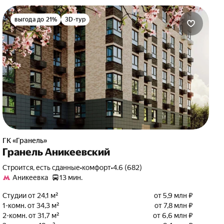
выгода до 21%
3D-тур
ГК «Гранель»
Гранель Аникеевский
Строится, есть сданные
•
комфорт
•
4.6 (682)
Аникеевка
13 мин.
Студии от 24,1 м²
от 5,9 млн ₽
1-комн. от 34,3 м²
от 7,8 млн ₽
2-комн. от 31,7 м²
от 6,6 млн ₽