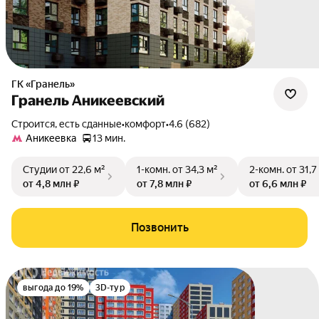
ГК «Гранель»
Гранель Аникеевский
Строится, есть сданные
•
комфорт
•
4.6 (682)
Аникеевка
13 мин.
Студии
от 22,6 м²
1-комн.
от 34,3 м²
2-комн.
от 31,7
от 4,8 млн ₽
от 7,8 млн ₽
от 6,6 млн ₽
Позвонить
выгода до 19%
3D-тур