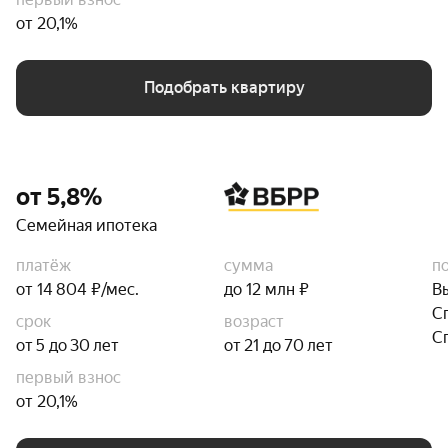
от 20,1%
Подобрать квартиру
от 5,8%
Семейная ипотека
платёж
сумма
п
от 14 804 ₽/мес.
до 12 млн ₽
В
С
срок
возраст
С
от 5 до 30 лет
от 21 до 70 лет
первый взнос
от 20,1%