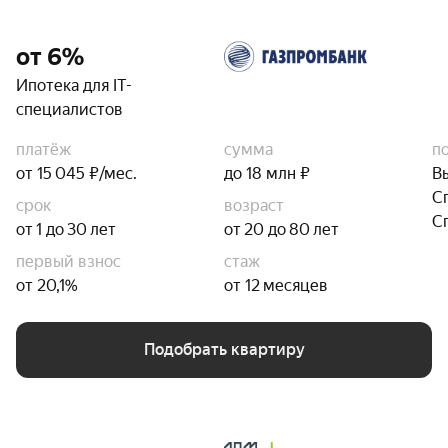
от 6%
Ипотека для IT-
специалистов
платёж
сумма
п
от 15 045 ₽/мес.
до 18 млн ₽
В
С
срок
возраст
С
от 1 до 30 лет
от 20 до 80 лет
первый взнос
стаж
от 20,1%
от 12 месяцев
Подобрать квартиру