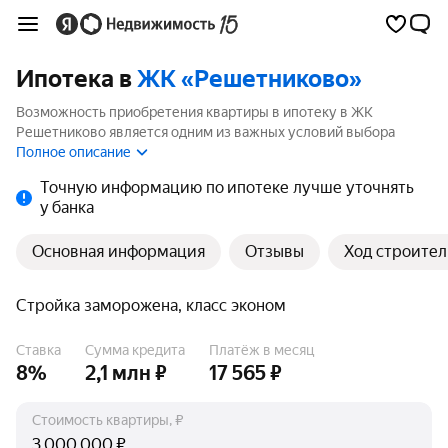
Ипотека в
ЖК «Решетниково»
Возможность приобретения квартиры в ипотеку в ЖК
Решетниково является одним из важных условий выбора
квартиры. На странице мы собрали программы кредитования
Полное описание
банков для покупки квартиры в ипотеку от 3.5%.
Точную информацию по ипотеке лучше уточнять
у банка
Основная информация
Отзывы
Ход строител
Стройка заморожена, класс эконом
Ставка
Сумма кредита
Платёж в месяц
8%
2,1 млн ₽
17 565 ₽
Стоимость квартиры, ₽
₽