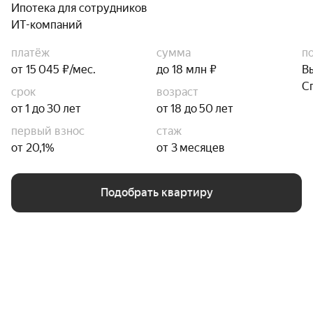
Ипотека для сотрудников
ИТ-компаний
платёж
сумма
п
от 15 045 ₽/мес.
до 18 млн ₽
В
С
срок
возраст
от 1 до 30 лет
от 18 до 50 лет
первый взнос
стаж
от 20,1%
от 3 месяцев
Подобрать квартиру