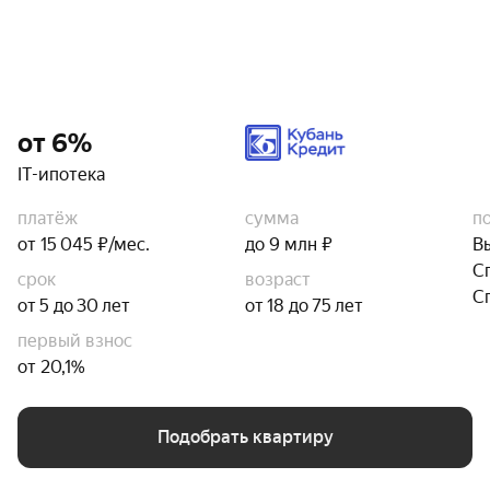
от 6%
IT-ипотека
платёж
сумма
п
от 15 045 ₽/мес.
до 9 млн ₽
В
С
срок
возраст
С
от 5 до 30 лет
от 18 до 75 лет
первый взнос
от 20,1%
Подобрать квартиру