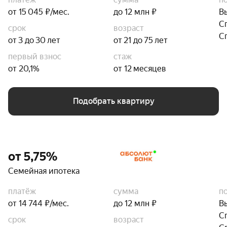
от 15 045 ₽/мес.
до 12 млн ₽
В
С
срок
возраст
С
от 3 до 30 лет
от 21 до 75 лет
первый взнос
стаж
от 20,1%
от 12 месяцев
Подобрать квартиру
от 5,75%
Семейная ипотека
платёж
сумма
п
от 14 744 ₽/мес.
до 12 млн ₽
В
С
срок
возраст