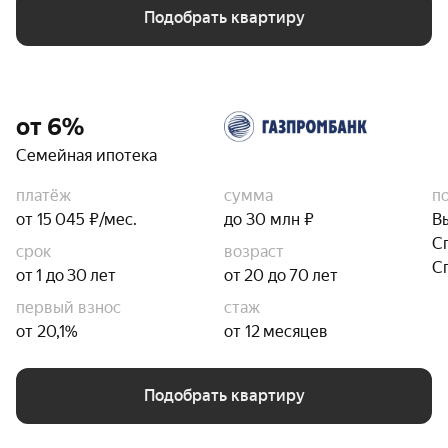
Подобрать квартиру
от 6%
Семейная ипотека
платёж
сумма
п
от 15 045 ₽/мес.
до 30 млн ₽
В
С
срок
возраст
С
от 1 до 30 лет
от 20 до 70 лет
первый взнос
стаж
от 20,1%
от 12 месяцев
Подобрать квартиру