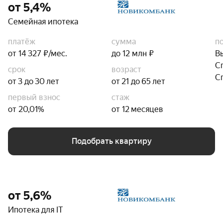
от 5,4%
Семейная ипотека
платёж
сумма
п
от 14 327 ₽/мес.
до 12 млн ₽
В
С
срок
возраст
С
от 3 до 30 лет
от 21 до 65 лет
первый взнос
стаж
от 20,01%
от 12 месяцев
Подобрать квартиру
от 5,6%
Ипотека для IT