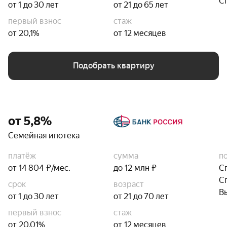
С
от 1 до 30 лет
от 21 до 65 лет
первый взнос
стаж
от 20,1%
от 12 месяцев
Подобрать квартиру
от 5,8%
Семейная ипотека
платёж
сумма
п
от 14 804 ₽/мес.
до 12 млн ₽
С
С
срок
возраст
В
от 1 до 30 лет
от 21 до 70 лет
первый взнос
стаж
от 20,01%
от 12 месяцев