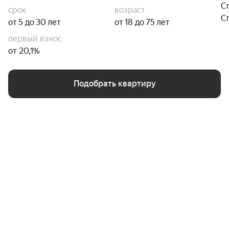
С
срок
возраст
С
от 5 до 30 лет
от 18 до 75 лет
первый взнос
от 20,1%
Подобрать квартиру