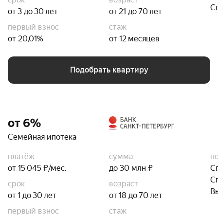
С
от 3 до 30 лет
от 21 до 70 лет
первый взнос
стаж
от 20,01%
от 12 месяцев
Подобрать квартиру
от 6%
Семейная ипотека
платёж
сумма
п
от 15 045 ₽/мес.
до 30 млн ₽
С
С
срок
возраст
В
от 1 до 30 лет
от 18 до 70 лет
первый взнос
стаж