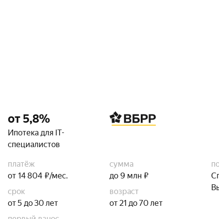
от 5,8%
Ипотека для IT-
специалистов
платёж
сумма
п
от 14 804 ₽/мес.
до 9 млн ₽
С
В
срок
возраст
от 5 до 30 лет
от 21 до 70 лет
первый взнос