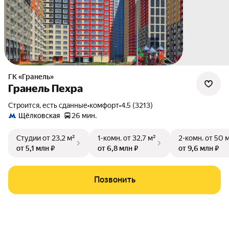
ГК «Гранель»
Гранель Пехра
Строится, есть сданные
•
комфорт
•
4.5 (3213)
Щёлковская
26 мин.
Студии
от 23,2 м²
1-комн.
от 32,7 м²
2-комн.
от 50 
от 5,1 млн ₽
от 6,8 млн ₽
от 9,6 млн ₽
Позвонить