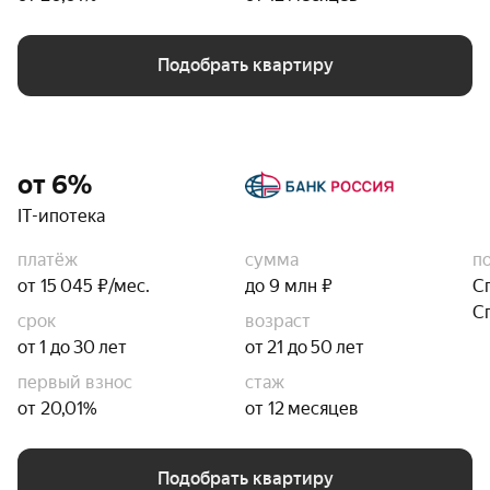
Подобрать квартиру
от 6%
IT-ипотека
платёж
сумма
п
от 15 045 ₽/мес.
до 9 млн ₽
С
С
срок
возраст
от 1 до 30 лет
от 21 до 50 лет
первый взнос
стаж
от 20,01%
от 12 месяцев
Подобрать квартиру