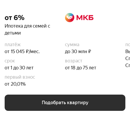
от 6%
Ипотека для семей с
детьми
платёж
сумма
п
от 15 045 ₽/мес.
до 30 млн ₽
В
С
срок
возраст
С
от 1 до 30 лет
от 18 до 75 лет
первый взнос
от 20,01%
Подобрать квартиру