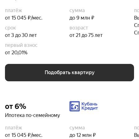
платёж
сумма
п
от 15 045 ₽/мес.
до 9 млн ₽
В
С
срок
возраст
С
от 3 до 30 лет
от 21 до 75 лет
первый взнос
от 20,01%
Подобрать квартиру
от 6%
Ипотека по-семейному
платёж
сумма
п
от 15 045 ₽/мес.
до 12 млн ₽
В