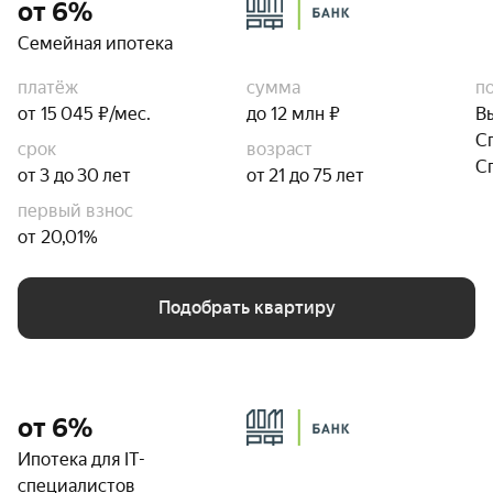
от 6%
Семейная ипотека
платёж
сумма
п
от 15 045 ₽/мес.
до 12 млн ₽
В
С
срок
возраст
С
от 3 до 30 лет
от 21 до 75 лет
первый взнос
от 20,01%
Подобрать квартиру
от 6%
Ипотека для IT-
специалистов