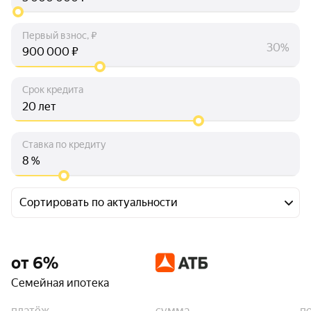
Первый взнос, ₽
30%
₽
Срок кредита
лет
Ставка по кредиту
%
Сортировать по актуальности
от 6%
Семейная ипотека
платёж
сумма
п