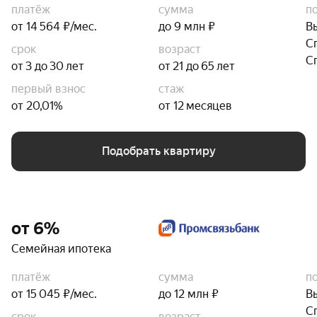
платёж
сумма
п
от 14 564 ₽/мес.
до 9 млн ₽
В
С
срок
возраст
С
от 3 до 30 лет
от 21 до 65 лет
первый взнос
стаж
от 20,01%
от 12 месяцев
Подобрать квартиру
от 6%
Семейная ипотека
платёж
сумма
п
от 15 045 ₽/мес.
до 12 млн ₽
В
С
срок
возраст