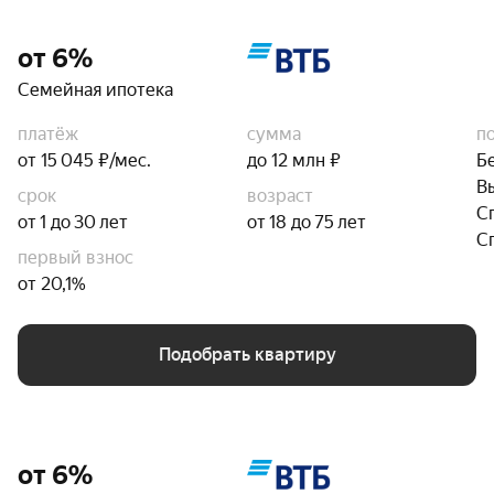
от 6%
Семейная ипотека
платёж
сумма
п
от 15 045 ₽/мес.
до 12 млн ₽
Б
В
срок
возраст
С
от 1 до 30 лет
от 18 до 75 лет
С
первый взнос
от 20,1%
Подобрать квартиру
от 6%