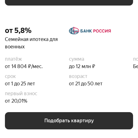
от 5,8%
Семейная ипотека для
военных
платёж
сумма
п
от 14 804 ₽/мес.
до 12 млн ₽
Б
срок
возраст
от 1 до 25 лет
от 21 до 50 лет
первый взнос
от 20,01%
Подобрать квартиру