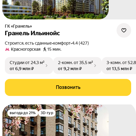
ГК «Гранель»
Гранель Ильинойс
Строится, есть сданные
•
комфорт
•
4.4 (427)
Красногорская
15 мин.
Студии
от 24,3 м²
2-комн.
от 35,5 м²
3-комн.
от 52,8
от 6,9 млн ₽
от 9,2 млн ₽
от 13,5 млн ₽
Позвонить
выгода до 21%
3D-тур