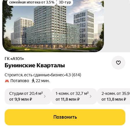
семейная ипотека от 3.5%
3D-тур
ГК «А101»
Бунинские Кварталы
Строится, есть сданные
•
бизнес
•
4.3 (614)
Потапово
22 мин.
Студии
от 20,4 м²
1-комн.
от 32,7 м²
2-комн.
от 35,9
от 9,9 млн ₽
от 11,8 млн ₽
от 13,8 млн ₽
Позвонить