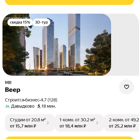
скидка 15%
3D-тур
MR
Веер
Строится
•
бизнес
•
4.7 (128)
Давыдково
18 мин.
Студии
от 20,8 м²
1-комн.
от 30,2 м²
2-комн.
от 49,2
от 15,7 млн ₽
от 18,4 млн ₽
от 25,2 млн ₽