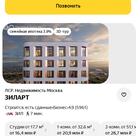
Позвонить
семейная ипотека 3.9%
3D-тур
ЛСР. Недвижимость-Москва
ЗИЛАРТ
Строится, есть сданные
•
бизнес
•
4.9 (5961)
ЗИЛ
7 мин.
Студии
от 17,7 м²
1-комн.
от 32,6 м²
2-комн.
от 51,1 
от 16,4 млн ₽
от 20,9 млн ₽
от 28,7 млн ₽