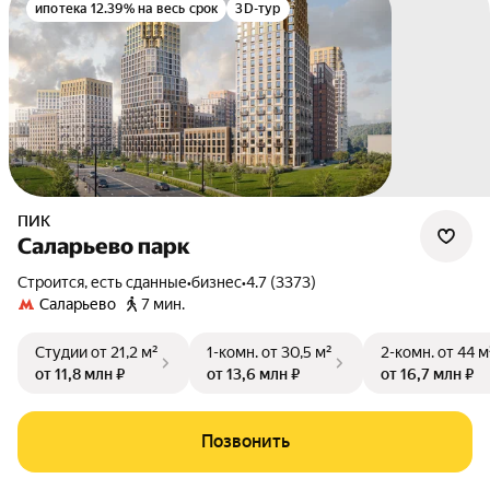
ипотека 12.39% на весь срок
3D-тур
ПИК
Саларьево парк
Строится, есть сданные
•
бизнес
•
4.7 (3373)
Саларьево
7 мин.
Студии
от 21,2 м²
1-комн.
от 30,5 м²
2-комн.
от 44 м
от 11,8 млн ₽
от 13,6 млн ₽
от 16,7 млн ₽
Позвонить