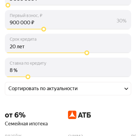
Первый взнос, ₽
30%
₽
Срок кредита
лет
Ставка по кредиту
%
Сортировать по актуальности
от 6%
Семейная ипотека
платёж
сумма
п