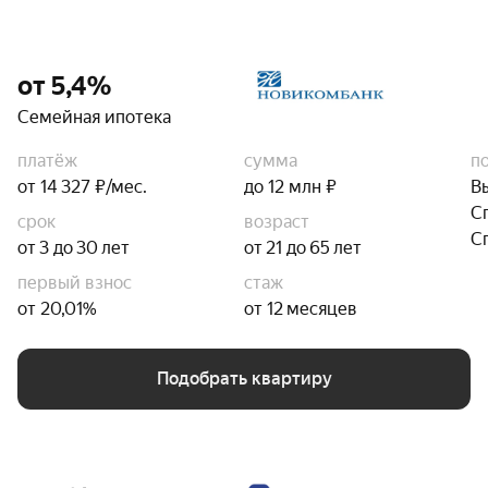
от 5,4%
Семейная ипотека
платёж
сумма
п
от 14 327 ₽/мес.
до 12 млн ₽
В
С
срок
возраст
С
от 3 до 30 лет
от 21 до 65 лет
первый взнос
стаж
от 20,01%
от 12 месяцев
Подобрать квартиру