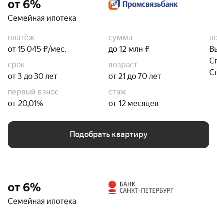
от 6%
Семейная ипотека
платёж
сумма
п
от 15 045 ₽/мес.
до 12 млн ₽
В
С
срок
возраст
С
от 3 до 30 лет
от 21 до 70 лет
первый взнос
стаж
от 20,01%
от 12 месяцев
Подобрать квартиру
от 6%
Семейная ипотека