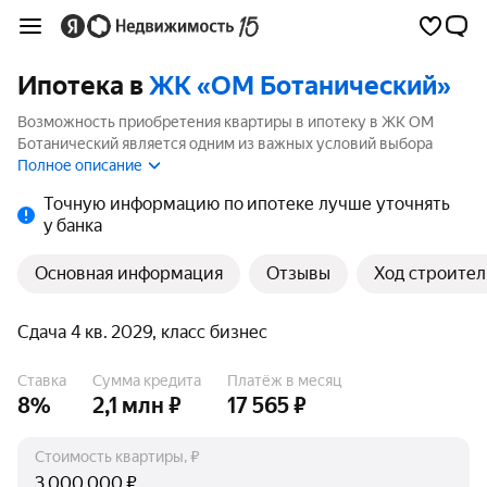
Ипотека в
ЖК «ОМ Ботанический»
Возможность приобретения квартиры в ипотеку в ЖК ОМ
Ботанический является одним из важных условий выбора
квартиры. На странице мы собрали программы кредитования
Полное описание
банков для покупки квартиры в ипотеку от 3.5%.
Точную информацию по ипотеке лучше уточнять
у банка
Основная информация
Отзывы
Ход строител
Сдача 4 кв. 2029, класс бизнес
Ставка
Сумма кредита
Платёж в месяц
8%
2,1 млн ₽
17 565 ₽
Стоимость квартиры, ₽
₽