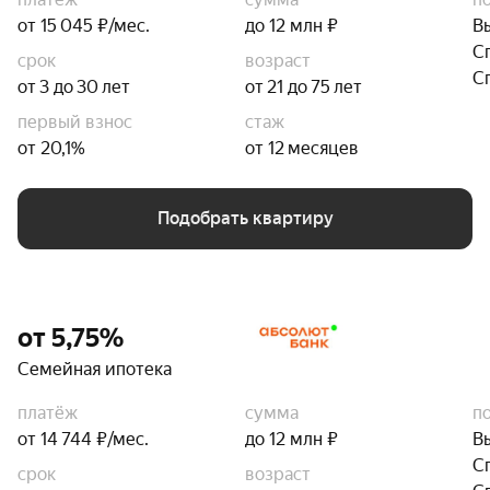
от 15 045 ₽/мес.
до 12 млн ₽
В
С
срок
возраст
С
от 3 до 30 лет
от 21 до 75 лет
первый взнос
стаж
от 20,1%
от 12 месяцев
Подобрать квартиру
от 5,75%
Семейная ипотека
платёж
сумма
п
от 14 744 ₽/мес.
до 12 млн ₽
В
С
срок
возраст