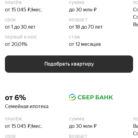
платёж
сумма
п
от 15 045 ₽/мес.
до 30 млн ₽
С
С
срок
возраст
В
от 1 до 30 лет
от 18 до 70 лет
первый взнос
стаж
от 20,01%
от 12 месяцев
Подобрать квартиру
от 6%
Семейная ипотека
платёж
сумма
п
от 15 045 ₽/мес.
до 30 млн ₽
В
С
срок
возраст