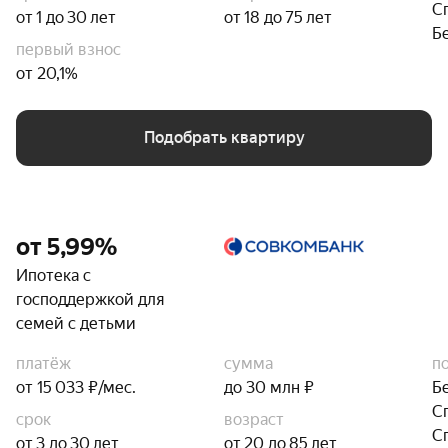
С
от 1 до 30 лет
от 18 до 75 лет
Б
первый взнос
от 20,1%
Подобрать квартиру
от 5,99%
Ипотека с
господдержкой для
семей с детьми
платёж
сумма
п
от 15 033 ₽/мес.
до 30 млн ₽
Б
С
срок
возраст
С
от 3 до 30 лет
от 20 до 85 лет