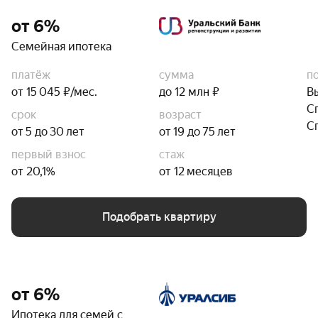
от 6%
Семейная ипотека
платёж
сумма
п
от 15 045 ₽/мес.
до 12 млн ₽
В
С
срок
возраст
С
от 5 до 30 лет
от 19 до 75 лет
первый взнос
стаж
от 20,1%
от 12 месяцев
Подобрать квартиру
от 6%
Ипотека для семей с