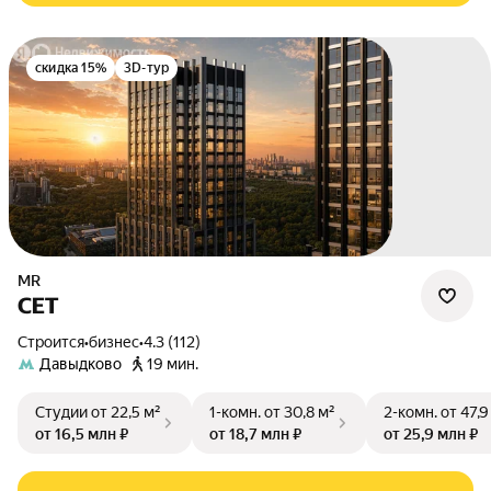
скидка 15%
3D-тур
MR
СЕТ
Строится
•
бизнес
•
4.3 (112)
Давыдково
19 мин.
Студии
от 22,5 м²
1-комн.
от 30,8 м²
2-комн.
от 47,9
от 16,5 млн ₽
от 18,7 млн ₽
от 25,9 млн ₽