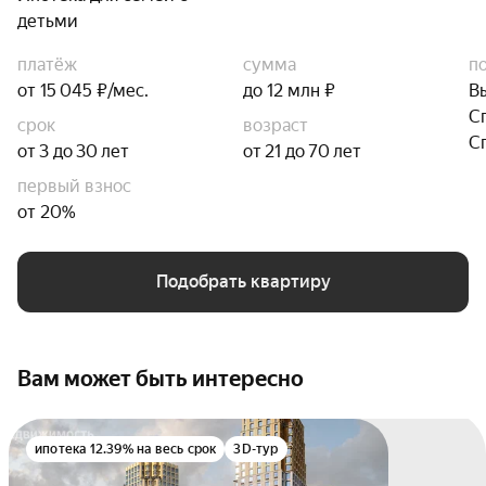
детьми
платёж
сумма
п
от 15 045 ₽/мес.
до 12 млн ₽
В
С
срок
возраст
С
от 3 до 30 лет
от 21 до 70 лет
первый взнос
от 20%
Подобрать квартиру
Вам может быть интересно
ипотека 12.39% на весь срок
3D-тур