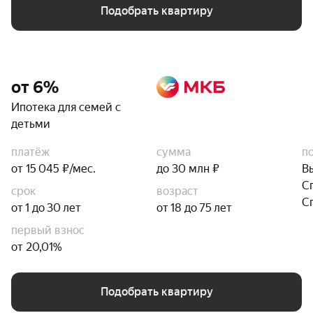
Подобрать квартиру
от 6%
Ипотека для семей с
детьми
платёж
сумма
п
от 15 045 ₽/мес.
до 30 млн ₽
В
С
срок
возраст
С
от 1 до 30 лет
от 18 до 75 лет
первый взнос
от 20,01%
Подобрать квартиру