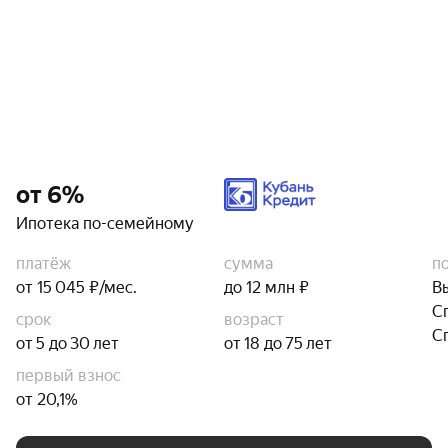
от 6%
Ипотека по-семейному
платёж
сумма
п
от 15 045 ₽/мес.
до 12 млн ₽
В
С
срок
возраст
С
от 5 до 30 лет
от 18 до 75 лет
первый взнос
от 20,1%