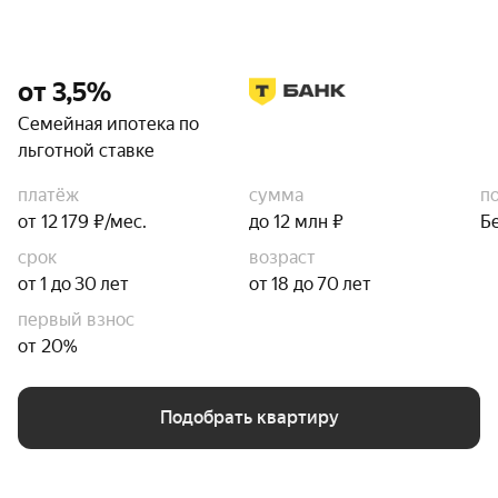
от 3,5%
Семейная ипотека по
льготной ставке
платёж
сумма
п
от 12 179 ₽/мес.
до 12 млн ₽
Б
срок
возраст
от 1 до 30 лет
от 18 до 70 лет
первый взнос
от 20%
Подобрать квартиру