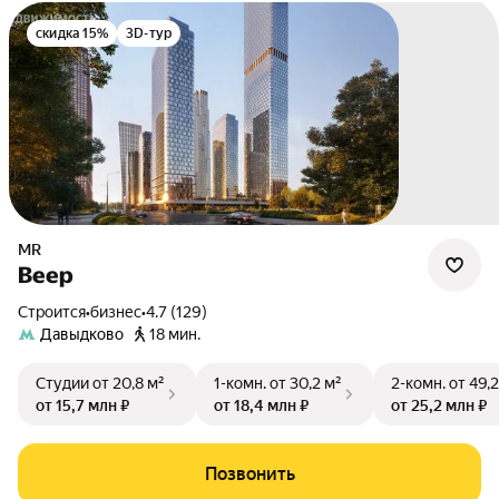
скидка 15%
3D-тур
MR
Веер
Строится
•
бизнес
•
4.7 (129)
Давыдково
18 мин.
Студии
от 20,8 м²
1-комн.
от 30,2 м²
2-комн.
от 49,2
от 15,7 млн ₽
от 18,4 млн ₽
от 25,2 млн ₽
Позвонить