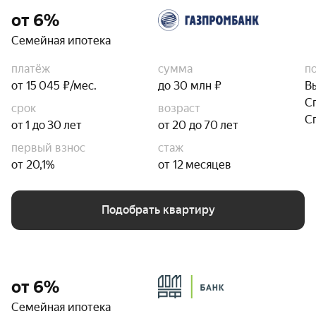
от 6%
Семейная ипотека
платёж
сумма
п
от 15 045 ₽/мес.
до 30 млн ₽
В
С
срок
возраст
С
от 1 до 30 лет
от 20 до 70 лет
первый взнос
стаж
от 20,1%
от 12 месяцев
Подобрать квартиру
от 6%
Семейная ипотека