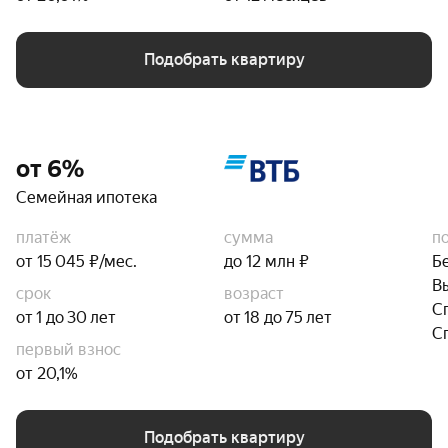
Подобрать квартиру
от 6%
Семейная ипотека
платёж
сумма
п
от 15 045 ₽/мес.
до 12 млн ₽
Б
В
срок
возраст
С
от 1 до 30 лет
от 18 до 75 лет
С
первый взнос
от 20,1%
Подобрать квартиру