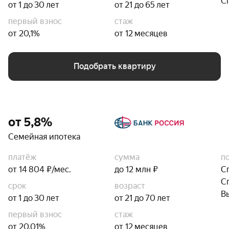
С
от 1 до 30 лет
от 21 до 65 лет
первый взнос
стаж
от 20,1%
от 12 месяцев
Подобрать квартиру
от 5,8%
Семейная ипотека
платёж
сумма
п
от 14 804 ₽/мес.
до 12 млн ₽
С
С
срок
возраст
В
от 1 до 30 лет
от 21 до 70 лет
первый взнос
стаж
от 20,01%
от 12 месяцев