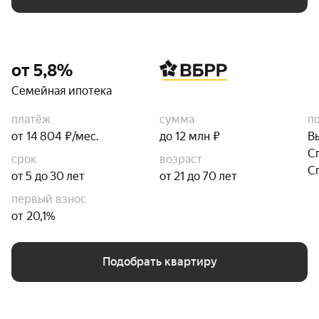
от 5,8%
Семейная ипотека
платёж
сумма
п
от 14 804 ₽/мес.
до 12 млн ₽
В
С
срок
возраст
С
от 5 до 30 лет
от 21 до 70 лет
первый взнос
от 20,1%
Подобрать квартиру