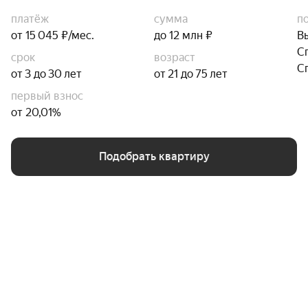
платёж
сумма
п
от 15 045 ₽/мес.
до 12 млн ₽
В
С
срок
возраст
С
от 3 до 30 лет
от 21 до 75 лет
первый взнос
от 20,01%
Подобрать квартиру