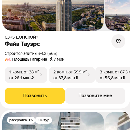
СЗ «5 ДОНСКОЙ»
Файв Тауэрс
Строится
•
элитный
•
4.2 (565)
Площадь Гагарина
7 мин.
1-комн.
от 38 м²
2-комн.
от 59,9 м²
3-комн.
от 87,3 
от 26,1 млн ₽
от 37,8 млн ₽
от 56,8 млн ₽
Позвонить
Позвоните мне
рассрочка 0%
3D-тур