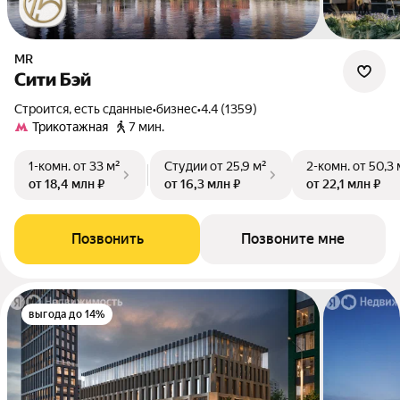
MR
Сити Бэй
Строится, есть сданные
•
бизнес
•
4.4 (1359)
Трикотажная
7 мин.
1-комн.
от 33 м²
Студии
от 25,9 м²
2-комн.
от 50,3 
от 18,4 млн ₽
от 16,3 млн ₽
от 22,1 млн ₽
Позвонить
Позвоните мне
выгода до 14%