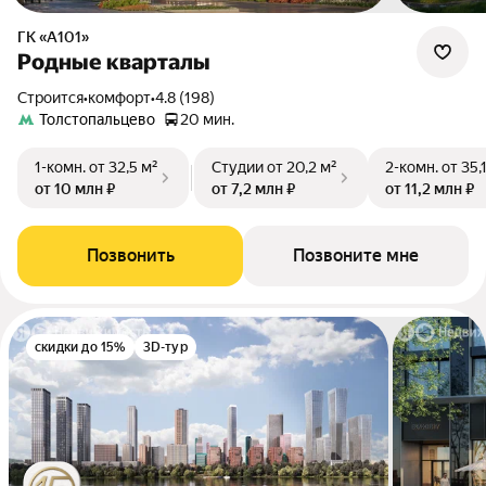
ГК «А101»
Родные кварталы
Строится
•
комфорт
•
4.8 (198)
Толстопальцево
20 мин.
1-комн.
от 32,5 м²
Студии
от 20,2 м²
2-комн.
от 35,
от 10 млн ₽
от 7,2 млн ₽
от 11,2 млн ₽
Позвонить
Позвоните мне
скидки до 15%
3D-тур