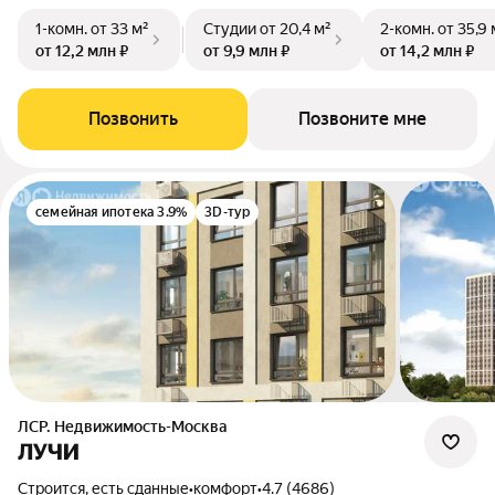
1-комн.
от 33 м²
Студии
от 20,4 м²
2-комн.
от 35,9 
от 12,2 млн ₽
от 9,9 млн ₽
от 14,2 млн ₽
Позвонить
Позвоните мне
семейная ипотека 3.9%
3D-тур
ЛСР. Недвижимость-Москва
ЛУЧИ
Строится, есть сданные
•
комфорт
•
4.7 (4686)