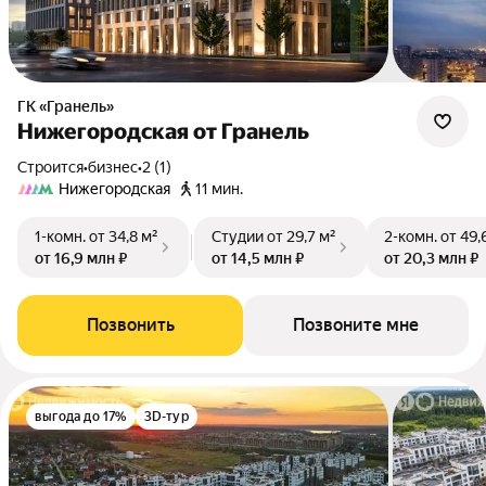
ГК «Гранель»
Нижегородская от Гранель
Строится
•
бизнес
•
2 (1)
Нижегородская
11 мин.
1-комн.
от 34,8 м²
Студии
от 29,7 м²
2-комн.
от 49,
от 16,9 млн ₽
от 14,5 млн ₽
от 20,3 млн ₽
Позвонить
Позвоните мне
выгода до 17%
3D-тур