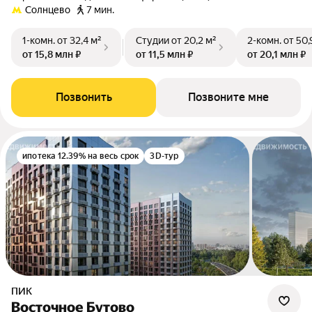
Солнцево
7 мин.
1-комн.
от 32,4 м²
Студии
от 20,2 м²
2-комн.
от 50,
от 15,8 млн ₽
от 11,5 млн ₽
от 20,1 млн ₽
Позвонить
Позвоните мне
ипотека 12.39% на весь срок
3D-тур
ПИК
Восточное Бутово