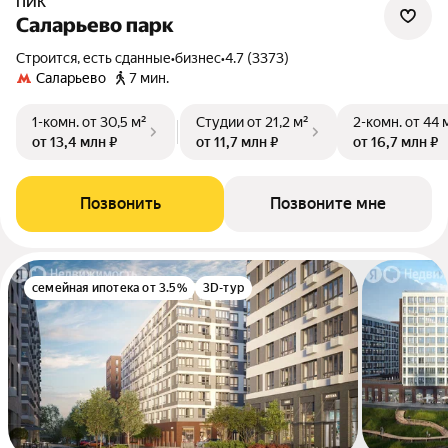
ПИК
Саларьево парк
Строится, есть сданные
•
бизнес
•
4.7 (3373)
Саларьево
7 мин.
1-комн.
от 30,5 м²
Студии
от 21,2 м²
2-комн.
от 44 
от 13,4 млн ₽
от 11,7 млн ₽
от 16,7 млн ₽
Позвонить
Позвоните мне
семейная ипотека от 3.5%
3D-тур