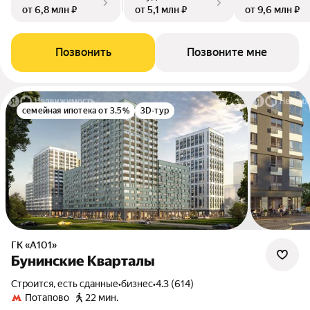
от 6,8 млн ₽
от 5,1 млн ₽
от 9,6 млн ₽
Позвонить
Позвоните мне
семейная ипотека от 3.5%
3D-тур
ГК «А101»
Бунинские Кварталы
Строится, есть сданные
•
бизнес
•
4.3 (614)
Потапово
22 мин.