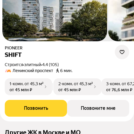
PIONEER
SHIFT
Строится
•
элитный
•
4.4 (105)
Ленинский проспект
6 мин.
1-комн.
от 45,3 м²
2-комн.
от 45,3 м²
3-комн.
от 67,
от 45 млн ₽
от 45 млн ₽
от 76,6 млн ₽
Позвонить
Позвоните мне
Другие ЖК в Москве и МО