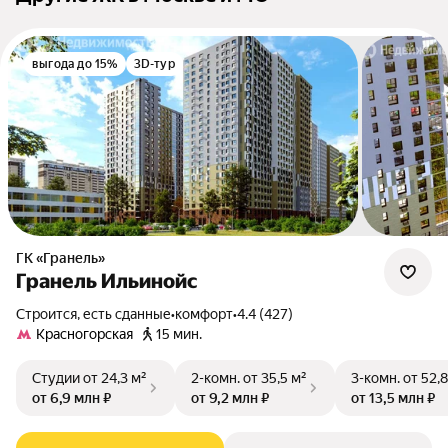
выгода до 15%
3D-тур
ГК «Гранель»
Гранель Ильинойс
Строится, есть сданные
•
комфорт
•
4.4 (427)
Красногорская
15 мин.
Студии
от 24,3 м²
2-комн.
от 35,5 м²
3-комн.
от 52,8
от 6,9 млн ₽
от 9,2 млн ₽
от 13,5 млн ₽