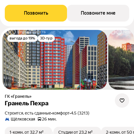
Позвонить
Позвоните мне
выгода до 19%
3D-тур
ГК «Гранель»
Гранель Пехра
Строится, есть сданные
•
комфорт
•
4.5 (3213)
Щёлковская
26 мин.
1-комн.
от 32,7 м²
Студии
от 23,2 м²
2-комн.
от 50 