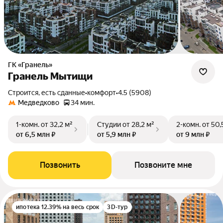
ГК «Гранель»
Гранель Мытищи
Строится, есть сданные
•
комфорт
•
4.5 (5908)
Медведково
34 мин.
1-комн.
от 32,2 м²
Студии
от 28,2 м²
2-комн.
от 50,
от 6,5 млн ₽
от 5,9 млн ₽
от 9 млн ₽
Позвонить
Позвоните мне
ипотека 12.39% на весь срок
3D-тур