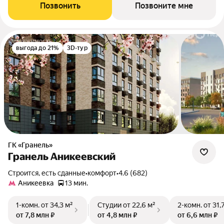
Позвонить
Позвоните мне
выгода до 21%
3D-тур
ГК «Гранель»
Гранель Аникеевский
Строится, есть сданные
•
комфорт
•
4.6 (682)
Аникеевка
13 мин.
1-комн.
от 34,3 м²
Студии
от 22,6 м²
2-комн.
от 31,
от 7,8 млн ₽
от 4,8 млн ₽
от 6,6 млн ₽