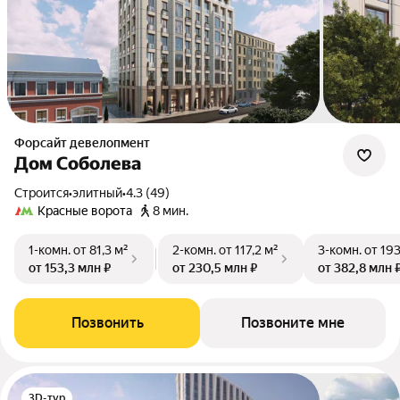
Форсайт девелопмент
Дом Соболева
Строится
•
элитный
•
4.3 (49)
Красные ворота
8 мин.
1-комн.
от 81,3 м²
2-комн.
от 117,2 м²
3-комн.
от 193
от 153,3 млн ₽
от 230,5 млн ₽
от 382,8 млн 
Позвонить
Позвоните мне
3D-тур