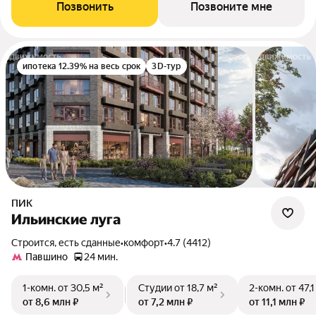
Позвонить
Позвоните мне
ипотека 12.39% на весь срок
3D-тур
ПИК
Ильинские луга
Строится, есть сданные
•
комфорт
•
4.7 (4412)
Павшино
24 мин.
1-комн.
от 30,5 м²
Студии
от 18,7 м²
2-комн.
от 47,1
от 8,6 млн ₽
от 7,2 млн ₽
от 11,1 млн ₽