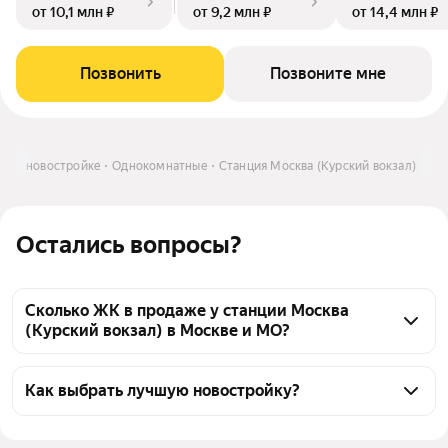
от 10,1 млн ₽
от 9,2 млн ₽
от 14,4 млн ₽
Позвонить
Позвоните мне
ра в новостройке
Однокомнатные
Станция Москва (Курский вокзал)
Остались вопросы?
Сколько ЖК в продаже у станции Москва
(Курский вокзал) в Москве и МО?
у станции Москва (Курский вокзал) в Москве и МО 
4 ЖК от 5 застройщиков, из них 1 имеет отделку. 
Как выбрать лучшую новостройку?
Для 2 ЖК доступна рассрочка, для 4 ЖК - ипотека, 3 
Воспользуйтесь тепловой картой для оценки 
ЖК доступны для покупки по 214ФЗ, самая низкая 