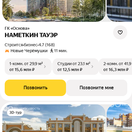
ГК «Основа»
НАМЕТКИН ТАУЭР
Строится
•
бизнес
•
4.7 (168)
Новые Черёмушки
11 мин.
1-комн.
от 29,9 м²
Студии
от 23,1 м²
2-комн.
от 41,9
от 15,6 млн ₽
от 12,5 млн ₽
от 16,3 млн ₽
Позвонить
Позвоните мне
3D-тур