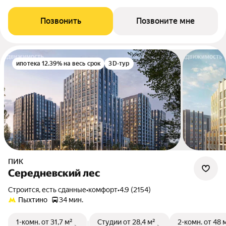
Позвонить
Позвоните мне
ипотека 12.39% на весь срок
3D-тур
ПИК
Середневский лес
Строится, есть сданные
•
комфорт
•
4.9 (2154)
Пыхтино
34 мин.
1-комн.
от 31,7 м²
Студии
от 28,4 м²
2-комн.
от 48 