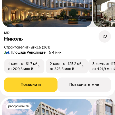
MR
Николь
Строится
•
элитный
•
3.5 (361)
Площадь Революции
4 мин.
1-комн.
от 61,7 м²
2-комн.
от 125,2 м²
3-комн.
от 11
от 209,3 млн ₽
от 325,5 млн ₽
от 421,9 млн 
Позвонить
Позвоните мне
рассрочка 0%