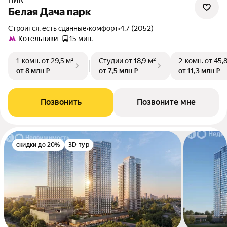
ПИК
Белая Дача парк
Строится, есть сданные
•
комфорт
•
4.7 (2052)
Котельники
15 мин.
1-комн.
от 29,5 м²
Студии
от 18,9 м²
2-комн.
от 45,
от 8 млн ₽
от 7,5 млн ₽
от 11,3 млн ₽
Позвонить
Позвоните мне
скидки до 20%
3D-тур