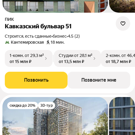
ПИК
Кавказский бульвар 51
Строится, есть сданные
•
бизнес
•
4.5 (2)
Кантемировская
18 мин.
1-комн.
от 29,3 м²
Студии
от 28,1 м²
2-комн.
от 46,
от 15 млн ₽
от 13,5 млн ₽
от 18,7 млн ₽
Позвонить
Позвоните мне
скидка до 20%
3D-тур