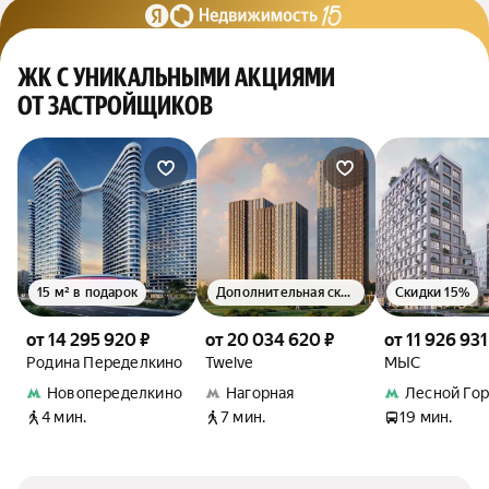
ЖК С УНИКАЛЬНЫМИ АКЦИЯМИ
ОТ ЗАСТРОЙЩИКОВ
15 м² в подарок
Дополнительная скидка 1.5%
Скидки 15%
от 14 295 920 ₽
от 20 034 620 ₽
от 11 926 931
Родина Переделкино
Twelve
МЫС
Новопеределкино
Нагорная
Лесной Го
4 мин.
7 мин.
19 мин.