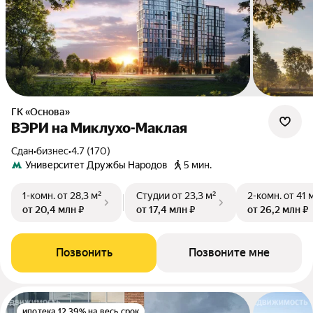
ГК «Основа»
ВЭРИ на Миклухо-Маклая
Сдан
•
бизнес
•
4.7 (170)
Университет Дружбы Народов
5 мин.
1-комн.
от 28,3 м²
Студии
от 23,3 м²
2-комн.
от 41 
от 20,4 млн ₽
от 17,4 млн ₽
от 26,2 млн ₽
Позвонить
Позвоните мне
ипотека 12.39% на весь срок