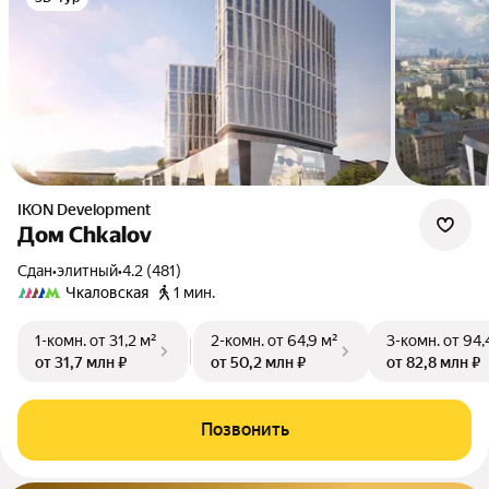
IKON Development
Дом Chkalov
Сдан
•
элитный
•
4.2 (481)
Чкаловская
1 мин.
1-комн.
от 31,2 м²
2-комн.
от 64,9 м²
3-комн.
от 94,
от 31,7 млн ₽
от 50,2 млн ₽
от 82,8 млн ₽
Позвонить