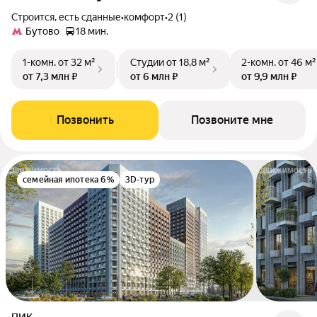
Строится, есть сданные
•
комфорт
•
2 (1)
Бутово
18 мин.
1-комн.
от 32 м²
Студии
от 18,8 м²
2-комн.
от 46 м²
от 7,3 млн ₽
от 6 млн ₽
от 9,9 млн ₽
Позвонить
Позвоните мне
семейная ипотека 6%
3D-тур