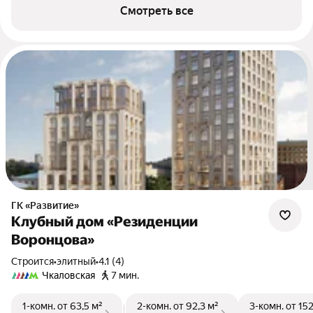
Смотреть все
ГК «Развитие»
Клубный дом «Резиденции
Воронцова»
Строится
•
элитный
•
4.1 (4)
Чкаловская
7 мин.
1-комн.
от 63,5 м²
2-комн.
от 92,3 м²
3-комн.
от 152