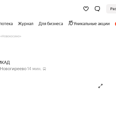
Ра
потека
Журнал
Для бизнеса
Уникальные акции
«Новокосино»
 МКАД
Новогиреево
14 мин.