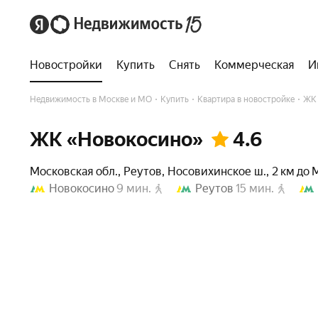
Новостройки
Купить
Снять
Коммерческая
И
Недвижимость в Москве и МО
Купить
Квартира в новостройке
ЖК 
ЖК «Новокосино»
4.6
Московская обл.
,
Реутов
,
Носовихинское ш.
,
2 км до
Новокосино
9 мин.
Реутов
15 мин.