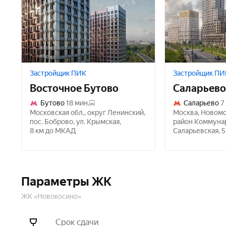
Застройщик ПИК
Застройщик ПИ
Восточное Бутово
Саларьево
Бутово
18 мин.
Саларьево
7
Московская обл.
,
округ Ленинский
,
Москва
,
Новомо
пос. Боброво
,
ул. Крымская
,
район Коммуна
8 км до МКАД
Саларьевская
,
5
Параметры ЖК
ЖК «Новокосино»
Срок сдачи