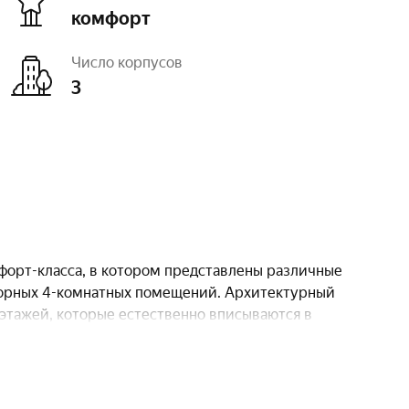
комфорт
Число корпусов
3
Высота потолков
2,7 м
Тип договора
ДКП
Число квартир
2 858
форт-класса, в котором представлены различные
торных 4-комнатных помещений. Архитектурный
 этажей, которые естественно вписываются в
ностью завершен и готов принять новых жителей.