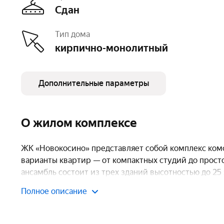
Сдан
Тип дома
кирпично-монолитный
Дополнительные параметры
Этажность
25
Паркинг, машиноместа
крытый – 1 305,
О жилом комплексе
есть открытый
Очереди
2
ЖК «Новокосино» представляет собой комплекс ком
варианты квартир — от компактных студий до прос
ансамбль состоит из трех зданий высотностью до 25
окружающую городскую среду. ЖК «Новокосино» пол
Полное описание
Транспортная доступность