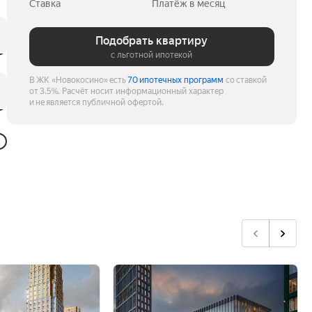
Ставка
Платёж в месяц
Подобрать квартиру
с льготной ипотекой
В ЖК «Новокосино» есть
70 ипотечных программ
со ставкой
от 3.5%.
Расчёт носит информационный характер
и не является публичной офертой.