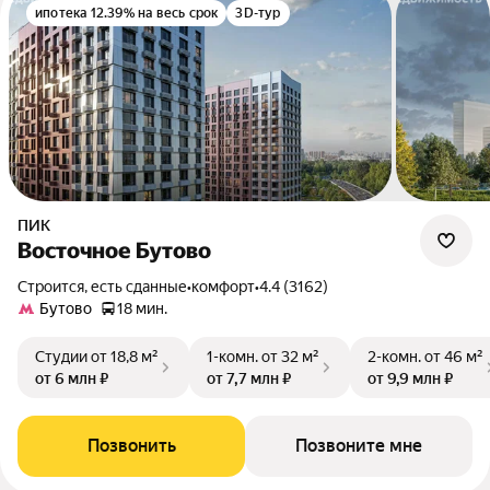
ипотека 12.39% на весь срок
3D-тур
ПИК
Восточное Бутово
Строится, есть сданные
•
комфорт
•
4.4 (3162)
Бутово
18 мин.
Студии
от 18,8 м²
1-комн.
от 32 м²
2-комн.
от 46 м²
от 6 млн ₽
от 7,7 млн ₽
от 9,9 млн ₽
Позвонить
Позвоните мне