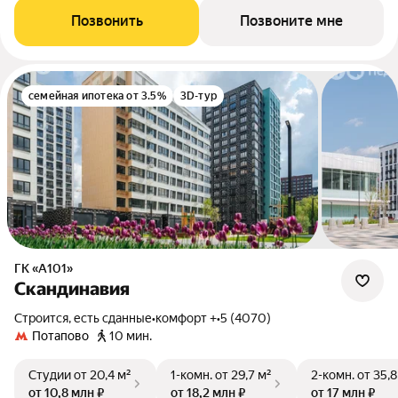
Позвонить
Позвоните мне
семейная ипотека от 3.5%
3D-тур
ГК «А101»
Скандинавия
Строится, есть сданные
•
комфорт +
•
5 (4070)
Потапово
10 мин.
Студии
от 20,4 м²
1-комн.
от 29,7 м²
2-комн.
от 35,8
от 10,8 млн ₽
от 18,2 млн ₽
от 17 млн ₽