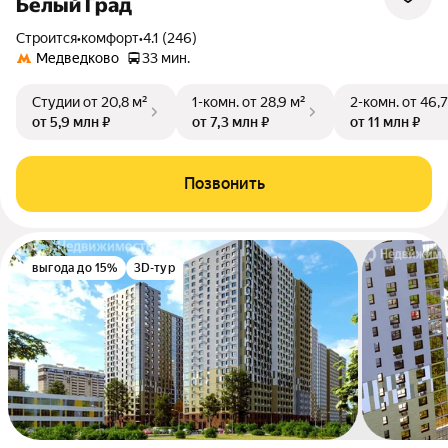
Белый Град
Строится
•
комфорт
•
4.1 (246)
Медведково
33 мин.
Студии
от 20,8 м²
1-комн.
от 28,9 м²
2-комн.
от 46,7
от 5,9 млн ₽
от 7,3 млн ₽
от 11 млн ₽
Позвонить
выгода до 15%
3D-тур