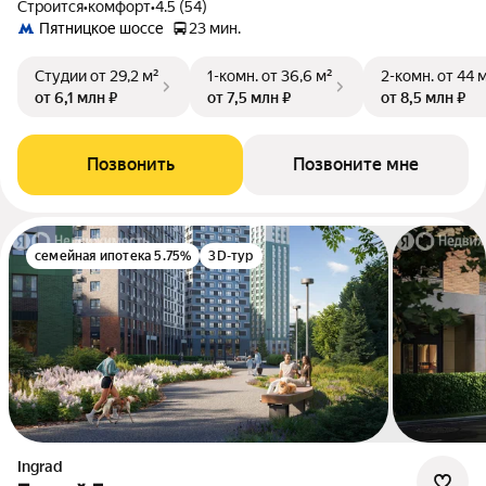
Строится
•
комфорт
•
4.5 (54)
Пятницкое шоссе
23 мин.
Студии
от 29,2 м²
1-комн.
от 36,6 м²
2-комн.
от 44 
от 6,1 млн ₽
от 7,5 млн ₽
от 8,5 млн ₽
Позвонить
Позвоните мне
семейная ипотека 5.75%
3D-тур
Ingrad