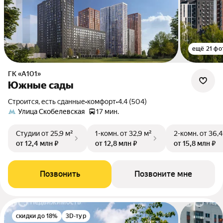
ещё 21 фо
ГК «А101»
Южные сады
Строится, есть сданные
•
комфорт
•
4.4 (504)
Улица Скобелевская
17 мин.
Студии
от 25,9 м²
1-комн.
от 32,9 м²
2-комн.
от 36,4
от 12,4 млн ₽
от 12,8 млн ₽
от 15,8 млн ₽
Позвонить
Позвоните мне
скидки до 18%
3D-тур