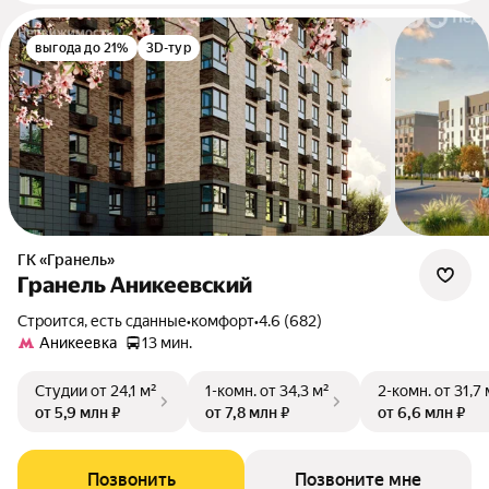
выгода до 21%
3D-тур
ГК «Гранель»
Гранель Аникеевский
Строится, есть сданные
•
комфорт
•
4.6 (682)
Аникеевка
13 мин.
Студии
от 24,1 м²
1-комн.
от 34,3 м²
2-комн.
от 31,7 
от 5,9 млн ₽
от 7,8 млн ₽
от 6,6 млн ₽
Позвонить
Позвоните мне