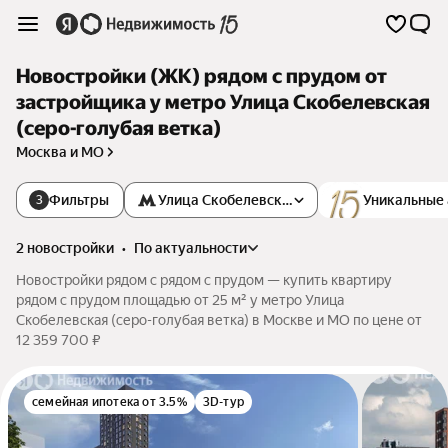
Новостройки (ЖК) рядом с прудом от
застройщика у метро Улица Скобелевская
(серо-голубая ветка)
Москва и МО
Фильтры
Улица Скобелевская
Уникальные
3
2 новостройки
•
по актуальности
Новостройки рядом с рядом с прудом — купить квартиру
рядом с прудом площадью от 25 м² у метро Улица
Скобелевская (серо-голубая ветка) в Москве и МО по цене от
12 359 700 ₽
семейная ипотека от 3.5%
3D-тур