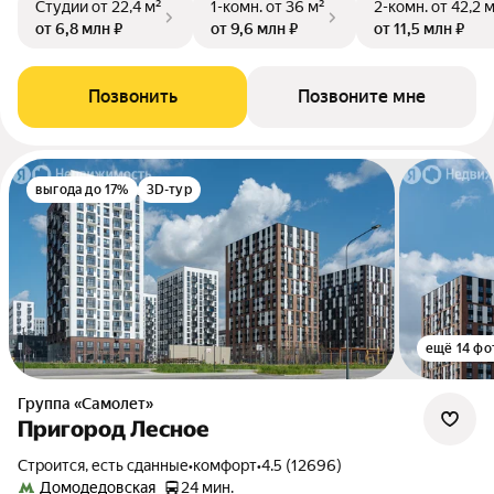
Студии
от 22,4 м²
1-комн.
от 36 м²
2-комн.
от 42,2 
от 6,8 млн ₽
от 9,6 млн ₽
от 11,5 млн ₽
Позвонить
Позвоните мне
выгода до 17%
3D-тур
ещё 14 фо
Группа «Самолет»
Пригород Лесное
Строится, есть сданные
•
комфорт
•
4.5 (12696)
Домодедовская
24 мин.