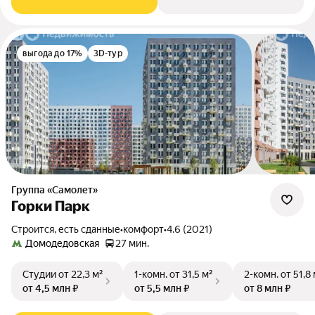
выгода до 17%
3D-тур
Группа «Самолет»
Горки Парк
Строится, есть сданные
•
комфорт
•
4.6 (2021)
Домодедовская
27 мин.
Студии
от 22,3 м²
1-комн.
от 31,5 м²
2-комн.
от 51,8
от 4,5 млн ₽
от 5,5 млн ₽
от 8 млн ₽