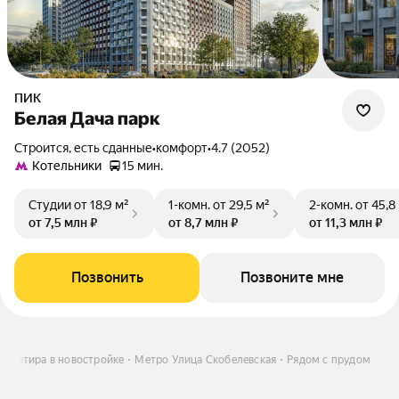
ПИК
Белая Дача парк
Строится, есть сданные
•
комфорт
•
4.7 (2052)
Котельники
15 мин.
Студии
от 18,9 м²
1-комн.
от 29,5 м²
2-комн.
от 45,8
от 7,5 млн ₽
от 8,7 млн ₽
от 11,3 млн ₽
Позвонить
Позвоните мне
Квартира в новостройке
Метро Улица Скобелевская
Рядом с прудом