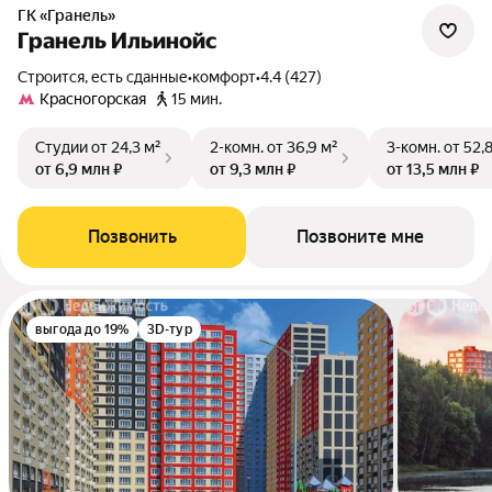
ГК «Гранель»
Гранель Ильинойс
Строится, есть сданные
•
комфорт
•
4.4 (427)
Красногорская
15 мин.
Студии
от 24,3 м²
2-комн.
от 36,9 м²
3-комн.
от 52,
от 6,9 млн ₽
от 9,3 млн ₽
от 13,5 млн ₽
Позвонить
Позвоните мне
выгода до 19%
3D-тур