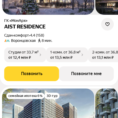
ГК «МонАрх»
AIST RESIDENCE
Сдан
•
комфорт
•
4.4 (158)
Воронцовская
8 мин.
Студии
от 33,7 м²
1-комн.
от 36,8 м²
2-комн.
от 36,8
от 12,4 млн ₽
от 13,5 млн ₽
от 13,1 млн ₽
Позвонить
Позвоните мне
семейная ипотека 6%
3D-тур