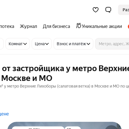
Ра
потека
Журнал
Для бизнеса
Уникальные акции
Комнат
Цена
Взнос и платёж
 от застройщика у метро Верхни
в Москве и МО
м² у метро Верхние Лихоборы (салатовая ветка) в Москве и МО по ц
цене