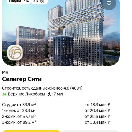
скидки 15%
3D-тур
MR
Селигер Сити
Строится, есть сданные
•
бизнес
•
4.8 (4691)
Верхние Лихоборы
17 мин.
Студии от 33,9 м²
от 18,3 млн ₽
1-комн. от 38,3 м²
от 20,4 млн ₽
2-комн. от 57,7 м²
от 28,6 млн ₽
3-комн. от 89,2 м²
от 38,4 млн ₽