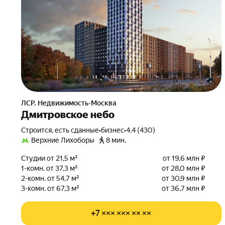
ЛСР. Недвижимость-Москва
Дмитровское небо
Строится, есть сданные
•
бизнес
•
4.4 (430)
Верхние Лихоборы
8 мин.
Студии от 21,5 м²
от 19,6 млн ₽
1-комн. от 37,3 м²
от 28,0 млн ₽
2-комн. от 54,7 м²
от 30,9 млн ₽
3-комн. от 67,3 м²
от 36,7 млн ₽
+7 ××× ××× ×× ××