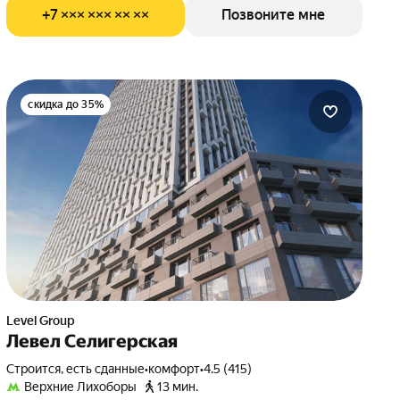
+7 ××× ××× ×× ××
Позвоните мне
скидка до 35%
Level Group
Левел Селигерская
Строится, есть сданные
•
комфорт
•
4.5 (415)
Верхние Лихоборы
13 мин.