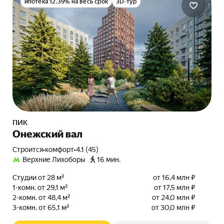
ипотека 12.39% на весь срок
3D-тур
ПИК
Онежский вал
Строится
•
комфорт
•
4.1 (45)
Верхние Лихоборы
16 мин.
Студии от 28 м²
от 16,4 млн ₽
1-комн. от 29,1 м²
от 17,5 млн ₽
2-комн. от 48,4 м²
от 24,0 млн ₽
3-комн. от 65,1 м²
от 30,0 млн ₽