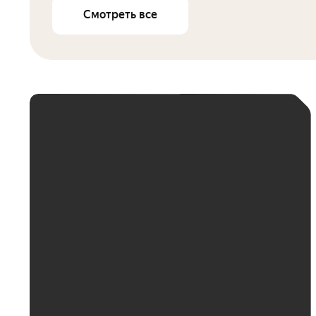
Смотреть все
ЕЖЕМЕСЯЧНЫЙ
ПЛАТЁЖ
До 30 тыс. ₽
До 50 тыс. ₽
До 70 тыс. ₽
До 100 тыс. ₽