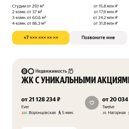
Студии от 29,1 м²
от 15,8 млн ₽
2-комн. от 37 м²
от 17,9 млн ₽
3-комн. от 60,6 м²
от 24,2 млн ₽
4-комн. от 86,3 м²
от 31,8 млн ₽
+7 ××× ××× ×× ××
Позвоните мне
ЖК С УНИКАЛЬНЫМИ АКЦИЯМ
от 21 128 234 ₽
от 20 034
скидка 1.5%
Ever
Twelve
Воронцовская
5 мин.
Нагорная