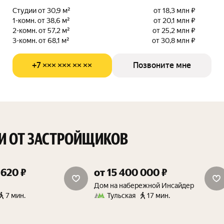
Студии от 30,9 м²
от 18,3 млн ₽
1-комн. от 38,6 м²
от 20,1 млн ₽
2-комн. от 57,2 м²
от 25,2 млн ₽
3-комн. от 68,1 м²
от 30,8 млн ₽
+7 ××× ××× ×× ××
Позвоните мне
И ОТ ЗАСТРОЙЩИКОВ
 620 ₽
от 15 400 000 ₽
дополнительная скидка 1.5%
скидка от 15%
Дом на набережной Инсайдер
7 мин.
Тульская
17 мин.