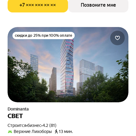
+7 ××× ××× ×× ××
Позвоните мне
скидки до 25% при 100% оплате
Dominanta
СВЕТ
Строится
•
бизнес
•
4.2 (81)
Верхние Лихоборы
13 мин.