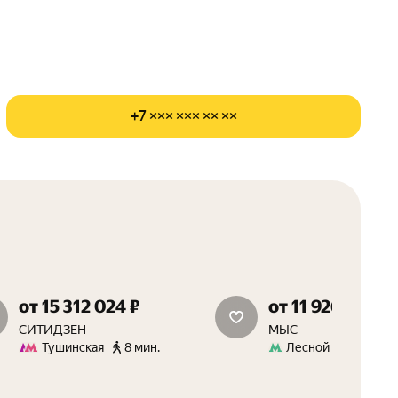
+7 ××× ××× ×× ××
от 15 312 024 ₽
от 11 926 931 ₽
скидки до 15%
скидки 15%
СИТИДЗЕН
МЫС
Тушинская
8 мин.
Лесной Городок