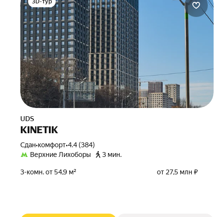
3D-тур
UDS
KINETIK
Сдан
•
комфорт
•
4.4 (384)
Верхние Лихоборы
3 мин.
3-комн. от 54,9 м²
от 27,5 млн ₽