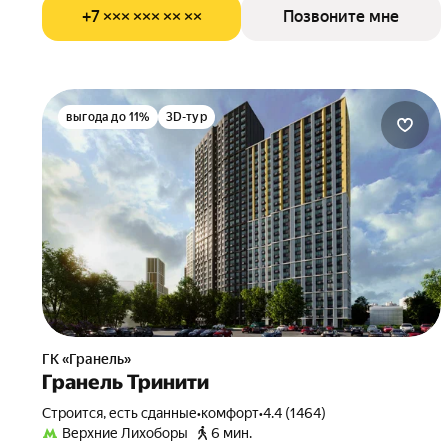
+7 ××× ××× ×× ××
Позвоните мне
выгода до 11%
3D-тур
ГК «Гранель»
Гранель Тринити
Строится, есть сданные
•
комфорт
•
4.4 (1464)
Верхние Лихоборы
6 мин.