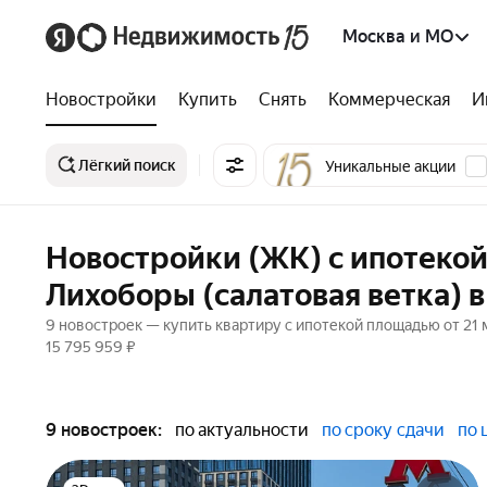
Москва и МО
Новостройки
Купить
Снять
Коммерческая
И
Лёгкий поиск
Уникальные акции
Новостройки (ЖК) с ипотекой
Лихоборы (салатовая ветка) 
9 новостроек — купить квартиру с ипотекой площадью от 21 
15 795 959 ₽
9 новостроек:
по актуальности
по сроку сдачи
по 