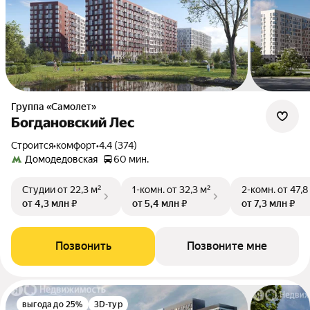
Группа «Самолет»
Богдановский Лес
Строится
•
комфорт
•
4.4 (374)
Домодедовская
60 мин.
Студии
от 22,3 м²
1-комн.
от 32,3 м²
2-комн.
от 47,8
от 4,3 млн ₽
от 5,4 млн ₽
от 7,3 млн ₽
Позвонить
Позвоните мне
выгода до 25%
3D-тур