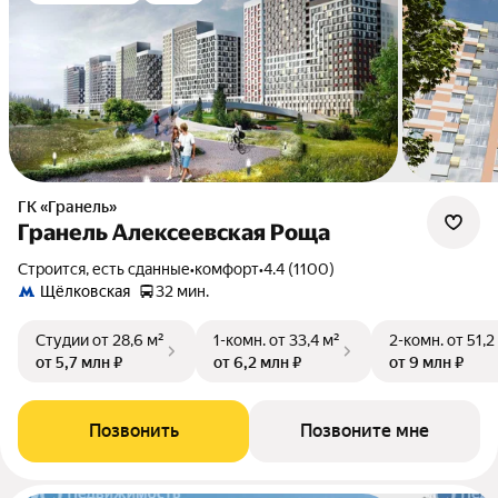
ГК «Гранель»
Гранель Алексеевская Роща
Строится, есть сданные
•
комфорт
•
4.4 (1100)
Щёлковская
32 мин.
Студии
от 28,6 м²
1-комн.
от 33,4 м²
2-комн.
от 51,2
от 5,7 млн ₽
от 6,2 млн ₽
от 9 млн ₽
Позвонить
Позвоните мне