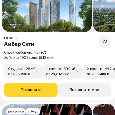
ГК ФСК
Амбер Сити
Строится
•
бизнес
•
4.3 (97)
Улица 1905 года
12 мин.
Студии
от 28 м²
1-комн.
от 39,9 м²
2-комн.
от 44,2 м
от 18,6 млн ₽
от 24,8 млн ₽
от 25,3 млн ₽
Позвонить
Позвоните мне
рассрочка
3D-тур