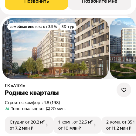
Позвонить
Позвоните мне
семейная ипотека от 3.5%
3D-тур
ГК «А101»
Родные кварталы
Строится
•
комфорт
•
4.8 (198)
Толстопальцево
20 мин.
Студии
от 20,2 м²
1-комн.
от 32,5 м²
2-комн.
от 35,1
от 7,2 млн ₽
от 10 млн ₽
от 11,2 млн ₽