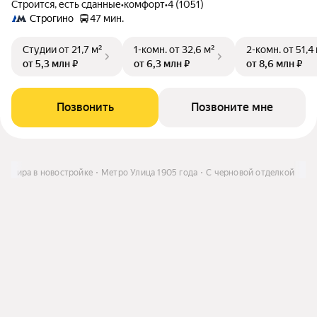
Строится, есть сданные
•
комфорт
•
4 (1051)
Строгино
47 мин.
Студии
от 21,7 м²
1-комн.
от 32,6 м²
2-комн.
от 51,4
от 5,3 млн ₽
от 6,3 млн ₽
от 8,6 млн ₽
Позвонить
Позвоните мне
вартира в новостройке
Метро Улица 1905 года
С черновой отделкой