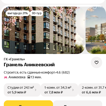
выгода до 21%
3D-тур
ГК «Гранель»
Гранель Аникеевский
Строится, есть сданные
•
комфорт
•
4.6 (682)
Аникеевка
13 мин.
Студии
от 24,1 м²
1-комн.
от 34,3 м²
2-комн.
от 31,7 
от 5,9 млн ₽
от 7,8 млн ₽
от 6,6 млн ₽