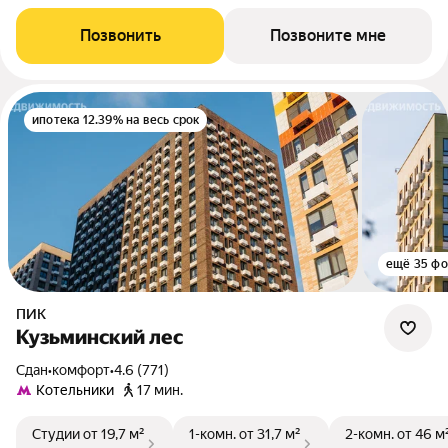
Позвонить
Позвоните мне
ипотека 12.39% на весь срок
ещё 35 фо
ПИК
Кузьминский лес
Сдан
•
комфорт
•
4.6 (771)
Котельники
17 мин.
Студии
от 19,7 м²
1-комн.
от 31,7 м²
2-комн.
от 46 м