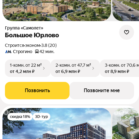
Группа «Самолет»
Большое Юрлово
Строится
•
эконом
•
3.8 (20)
Строгино
42 мин.
1-комн.
от 22 м²
2-комн.
от 47,7 м²
3-комн.
от 70,6 
от 4,2 млн ₽
от 6,9 млн ₽
от 8,9 млн ₽
Позвонить
Позвоните мне
скидка 18%
3D-тур