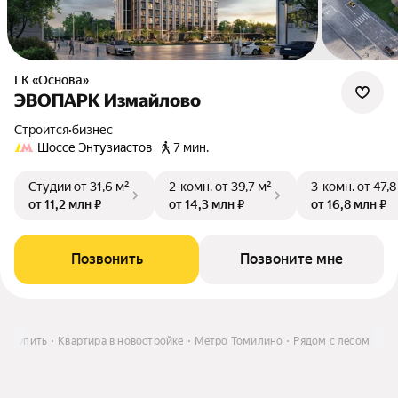
ГК «Основа»
ЭВОПАРК Измайлово
Строится
•
бизнес
Шоссе Энтузиастов
7 мин.
Студии
от 31,6 м²
2-комн.
от 39,7 м²
3-комн.
от 47,8
от 11,2 млн ₽
от 14,3 млн ₽
от 16,8 млн ₽
Позвонить
Позвоните мне
Купить
Квартира в новостройке
Метро Томилино
Рядом с лесом