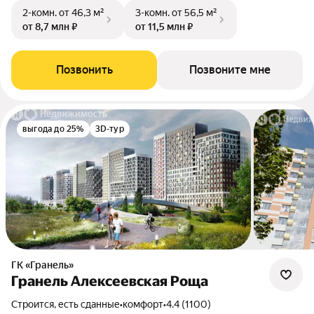
2-комн.
от 46,3 м²
3-комн.
от 56,5 м²
от 8,7 млн ₽
от 11,5 млн ₽
Позвонить
Позвоните мне
выгода до 25%
3D-тур
ГК «Гранель»
Гранель Алексеевская Роща
Строится, есть сданные
•
комфорт
•
4.4 (1100)