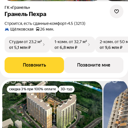
ГК «Гранель»
Гранель Пехра
Строится, есть сданные
•
комфорт
•
4.5 (3213)
Щёлковская
26 мин.
Студии
от 23,2 м²
1-комн.
от 32,7 м²
2-комн.
от 50 
от 5,1 млн ₽
от 6,8 млн ₽
от 9,6 млн ₽
Позвонить
Позвоните мне
скидка 3% при 100% оплате
3D-тур