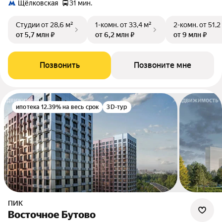
Щёлковская
31 мин.
Студии
от 28,6 м²
1-комн.
от 33,4 м²
2-комн.
от 51,2
от 5,7 млн ₽
от 6,2 млн ₽
от 9 млн ₽
Позвонить
Позвоните мне
ипотека 12.39% на весь срок
3D-тур
ПИК
Восточное Бутово