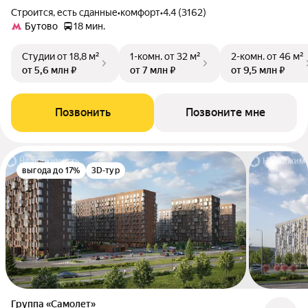
Строится, есть сданные
•
комфорт
•
4.4 (3162)
Бутово
18 мин.
Студии
от 18,8 м²
1-комн.
от 32 м²
2-комн.
от 46 м²
от 5,6 млн ₽
от 7 млн ₽
от 9,5 млн ₽
Позвонить
Позвоните мне
выгода до 17%
3D-тур
Группа «Самолет»