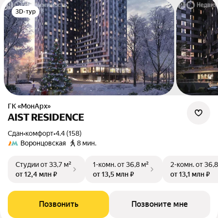
3D-тур
ГК «МонАрх»
AIST RESIDENCE
Сдан
•
комфорт
•
4.4 (158)
Воронцовская
8 мин.
Студии
от 33,7 м²
1-комн.
от 36,8 м²
2-комн.
от 36,8
от 12,4 млн ₽
от 13,5 млн ₽
от 13,1 млн ₽
Позвонить
Позвоните мне