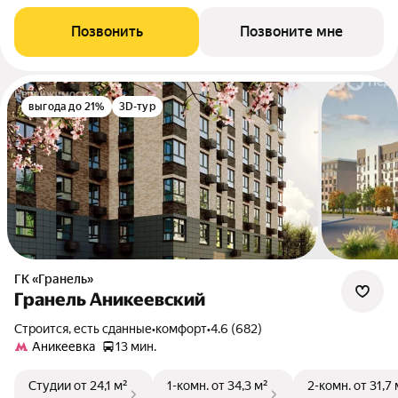
Позвонить
Позвоните мне
выгода до 21%
3D-тур
ГК «Гранель»
Гранель Аникеевский
Строится, есть сданные
•
комфорт
•
4.6 (682)
Аникеевка
13 мин.
Студии
от 24,1 м²
1-комн.
от 34,3 м²
2-комн.
от 31,7 