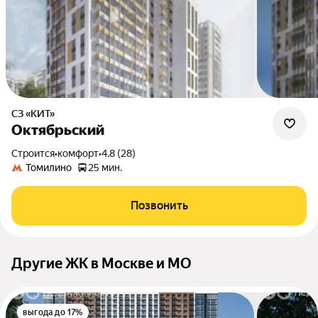
СЗ «КИТ»
Октябрьский
Строится
•
комфорт
•
4.8 (28)
Томилино
25 мин.
Позвонить
Другие ЖК в Москве и МО
выгода до 17%