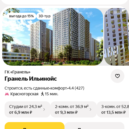
выгода до 15%
3D-тур
ГК «Гранель»
Гранель Ильинойс
Строится, есть сданные
•
комфорт
•
4.4 (427)
Красногорская
15 мин.
Студии
от 24,3 м²
2-комн.
от 36,9 м²
3-комн.
от 52,
от 6,9 млн ₽
от 9,3 млн ₽
от 13,5 млн ₽