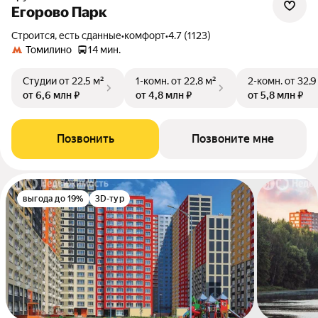
Егорово Парк
Строится, есть сданные
•
комфорт
•
4.7 (1123)
Томилино
14 мин.
Студии
от 22,5 м²
1-комн.
от 22,8 м²
2-комн.
от 32,9
от 6,6 млн ₽
от 4,8 млн ₽
от 5,8 млн ₽
Позвонить
Позвоните мне
выгода до 19%
3D-тур