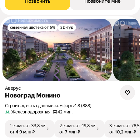
Позвонить
Позвоните мне
семейная ипотека от 6%
3D-тур
Аверус
Новоград Монино
Строится, есть сданные
•
комфорт
•
4.8 (888)
Железнодорожная
42 мин.
1-комн.
от 33,8 м²
2-комн.
от 49,8 м²
3-комн.
от 78,5
от 4,9 млн ₽
от 7 млн ₽
от 10,2 млн ₽