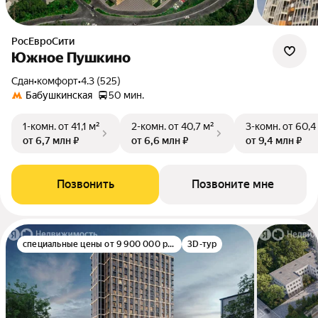
РосЕвроСити
Южное Пушкино
Сдан
•
комфорт
•
4.3 (525)
Бабушкинская
50 мин.
1-комн.
от 41,1 м²
2-комн.
от 40,7 м²
3-комн.
от 60,4
от 6,7 млн ₽
от 6,6 млн ₽
от 9,4 млн ₽
Позвонить
Позвоните мне
специальные цены от 9 900 000 руб.
3D-тур