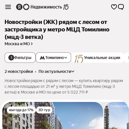
Новостройки (ЖК) рядом с лесом от
застройщика у метро МЦД Томилино
(мцд-3 ветка)
Москва и МО
Фильтры
Томилино
Уникальные акции
3
2 новостройки
•
по актуальности
Новостройки рядом с рядом с лесом — купить квартиру рядом
с лесом площадью от 21 м² у метро МЦД Томилино (мцд-3
ветка) в Москве и МО по цене от 5 022 711 ₽
выгода до 17%
3D-тур