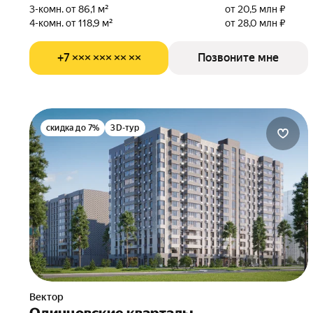
3-комн. от 86,1 м²
от 20,5 млн ₽
4-комн. от 118,9 м²
от 28,0 млн ₽
+7 ××× ××× ×× ××
Позвоните мне
скидка до 7%
3D-тур
Вектор