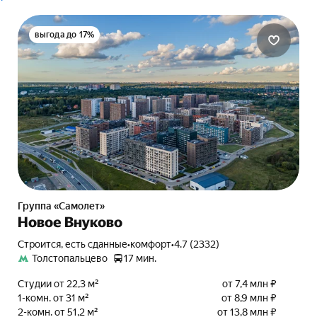
выгода до 17%
Группа «Самолет»
Новое Внуково
Строится, есть сданные
•
комфорт
•
4.7 (2332)
Толстопальцево
17 мин.
Студии от 22,3 м²
от 7,4 млн ₽
1-комн. от 31 м²
от 8,9 млн ₽
2-комн. от 51,2 м²
от 13,8 млн ₽