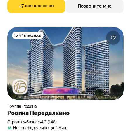
+7 ××× ××× ×× ××
Позвоните мне
15 м² в подарок
Группа Родина
Родина Переделкино
Строится
•
бизнес
•
4.3 (148)
Новопеределкино
4 мин.