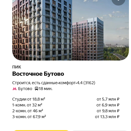
ПИК
Восточное Бутово
Строится, есть сданные
•
комфорт
•
4.4 (3162)
Бутово
18 мин.
Студии от 18,8 м²
от 5,7 млн ₽
1-комн. от 32 м²
от 6,9 млн ₽
2-комн. от 46 м²
от 9,8 млн ₽
3-комн. от 67,9 м²
от 13,3 млн ₽