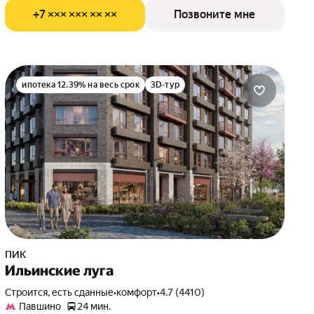
+7 ××× ××× ×× ××
Позвоните мне
ипотека 12.39% на весь срок
3D-тур
ПИК
Ильинские луга
Строится, есть сданные
•
комфорт
•
4.7 (4410)
Павшино
24 мин.