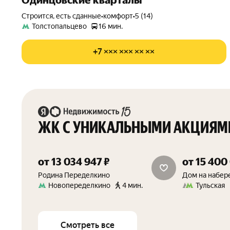
Одинцовские кварталы
Строится, есть сданные
•
комфорт
•
5 (14)
Толстопальцево
16 мин.
+7 ××× ××× ×× ××
ЖК С УНИКАЛЬНЫМИ АКЦИЯМ
от 13 034 947 ₽
от 15 400
15 м² в подарок
скидка от 
Родина Переделкино
Дом на набер
Новопеределкино
4 мин.
Тульская
Смотреть все