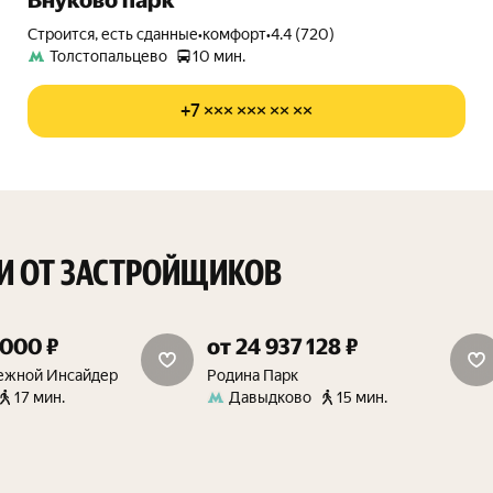
Внуково парк
Строится, есть сданные
•
комфорт
•
4.4 (720)
Толстопальцево
10 мин.
+7 ××× ××× ×× ××
И ОТ ЗАСТРОЙЩИКОВ
 000 ₽
от 24 937 128 ₽
15%
15 м² в подарок
ежной Инсайдер
Родина Парк
17 мин.
Давыдково
15 мин.