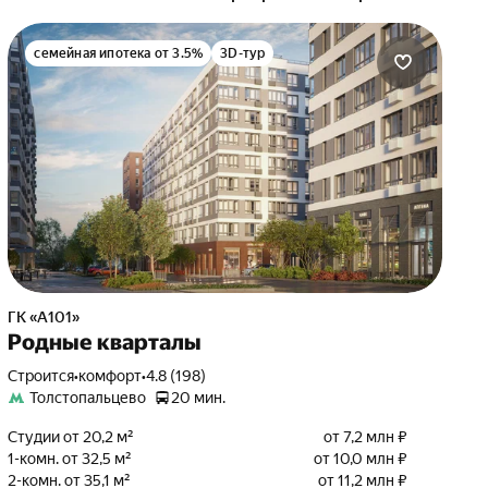
семейная ипотека от 3.5%
3D-тур
ГК «А101»
Родные кварталы
Строится
•
комфорт
•
4.8 (198)
Толстопальцево
20 мин.
Студии от 20,2 м²
от 7,2 млн ₽
1-комн. от 32,5 м²
от 10,0 млн ₽
2-комн. от 35,1 м²
от 11,2 млн ₽