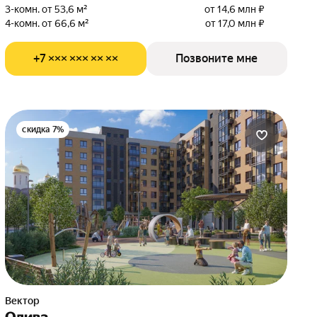
3-комн. от 53,6 м²
от 14,6 млн ₽
4-комн. от 66,6 м²
от 17,0 млн ₽
+7 ××× ××× ×× ××
Позвоните мне
скидка 7%
Вектор