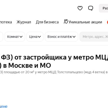
Ра
потека
Журнал
Для бизнеса
Уникальные акции
Комнат
Цена
Взнос и платёж
 ФЗ) от застройщика у метро М
) в Москве и МО
ФЗ) площадью от 20 м² у метро МЦД Толстопальцево (мцд-4 ветка) 
цене