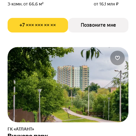
3-комн. от 66,6 м²
от 16,1 млн ₽
+7 ××× ××× ×× ××
Позвоните мне
ГК «АТЛАНТ»