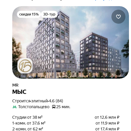
скидки 15%
3D-тур
MR
МЫС
Строится
•
элитный
•
4.6 (84)
Толстопальцево
25 мин.
Студии от 38 м²
от 12,6 млн ₽
1-комн. от 37,6 м²
от 11,9 млн ₽
2-комн. от 62 м²
от 17,4 млн ₽