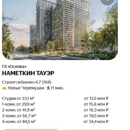
ГК «Основа»
НАМЕТКИН ТАУЭР
Строится
•
бизнес
•
4.7 (168)
Новые Черёмушки
11 мин.
Студии от 23,1 м²
от 12,5 млн ₽
1-комн. от 29,9 м²
от 15,6 млн ₽
2-комн. от 41,9 м²
от 16,3 млн ₽
3-комн. от 56,7 м²
от 19,0 млн ₽
4-комн. от 84,5 м²
от 34,4 млн ₽