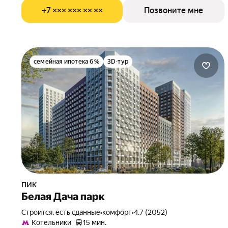
+7 ××× ××× ×× ××
Позвоните мне
семейная ипотека 6%
3D-тур
ПИК
Белая Дача парк
Строится, есть сданные
•
комфорт
•
4.7 (2052)
Котельники
15 мин.