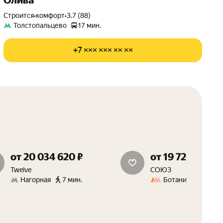
Олива
Строится
•
комфорт
•
3.7 (88)
Толстопальцево
17 мин.
+7 ××× ××× ×× ××
от 20 034 620 ₽
от 19 725 240 ₽
дополнительная скидка 1.5%
15 м² в подарок
Twelve
СОЮЗ
Нагорная
7 мин.
Ботанический сад