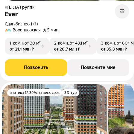
«ТЕКТА Групп»
Ever
Сдан
•
бизнес
•
1 (1)
Воронцовская
5 мин.
1-комн.
от 30 м²
2-комн.
от 43,1 м²
3-комн.
от 60,1 м
от 21,1 млн ₽
от 26,7 млн ₽
от 35,3 млн ₽
Позвонить
Позвоните мне
ипотека 12.39% на весь срок
3D-тур