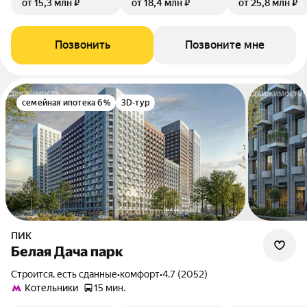
от 15,3 млн ₽
от 18,4 млн ₽
от 25,8 млн ₽
Позвонить
Позвоните мне
семейная ипотека 6%
3D-тур
ПИК
Белая Дача парк
Строится, есть сданные
•
комфорт
•
4.7 (2052)
Котельники
15 мин.