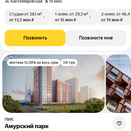
Кантемировская
18 мин.
Студии
от 28,1 м²
1-комн.
от 29,3 м²
2-комн.
от 46,4
от 13,5 млн ₽
от 15 млн ₽
от 19 млн ₽
Позвонить
Позвоните мне
ипотека 12.39% на весь срок
3D-тур
ПИК
Амурский парк