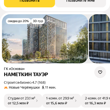
Позвонить
Позвоните мне
скидка до 20%
3D-тур
ГК «Основа»
НАМЕТКИН ТАУЭР
Строится
•
бизнес
•
4.7 (168)
Новые Черёмушки
11 мин.
Студии
от 23,1 м²
1-комн.
от 29,9 м²
2-комн.
от 41,9 
от 12,5 млн ₽
от 15,6 млн ₽
от 16,3 млн ₽