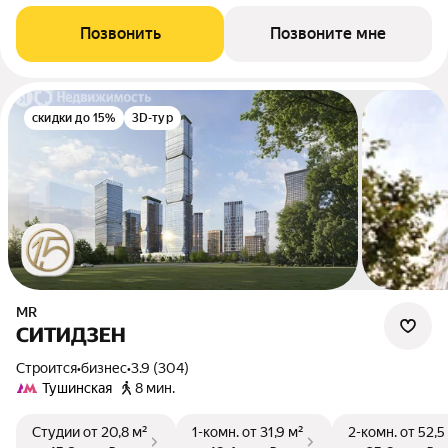
Позвонить
Позвоните мне
скидки до 15%
3D-тур
MR
СИТИДЗЕН
Строится
•
бизнес
•
3.9 (304)
Тушинская
8 мин.
Студии
от 20,8 м²
1-комн.
от 31,9 м²
2-комн.
от 52,5