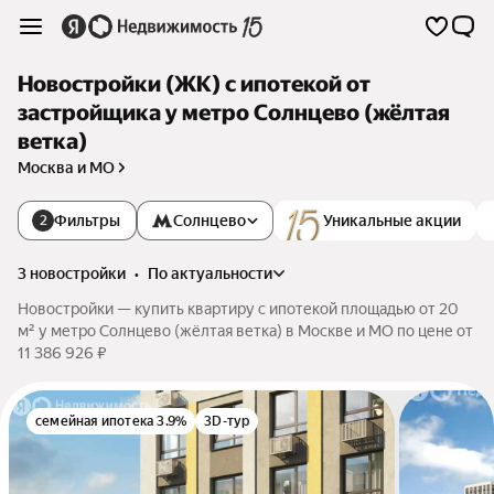
Новостройки (ЖК) с ипотекой от
застройщика у метро Солнцево (жёлтая
ветка)
Москва и МО
Фильтры
Солнцево
Уникальные акции
2
3 новостройки
•
по актуальности
Новостройки — купить квартиру с ипотекой площадью от 20
м² у метро Солнцево (жёлтая ветка) в Москве и МО по цене от
11 386 926 ₽
семейная ипотека 3.9%
3D-тур