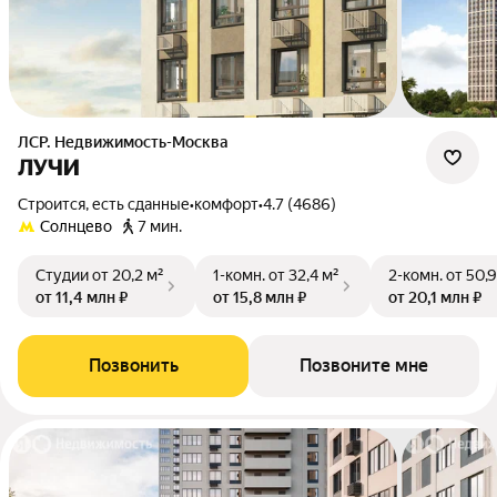
ЛСР. Недвижимость-Москва
ЛУЧИ
Строится, есть сданные
•
комфорт
•
4.7 (4686)
Солнцево
7 мин.
Студии
от 20,2 м²
1-комн.
от 32,4 м²
2-комн.
от 50,9
от 11,4 млн ₽
от 15,8 млн ₽
от 20,1 млн ₽
Позвонить
Позвоните мне