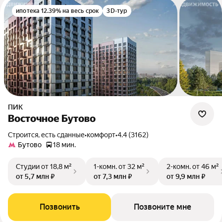
ипотека 12.39% на весь срок
3D-тур
ПИК
Восточное Бутово
Строится, есть сданные
•
комфорт
•
4.4 (3162)
Бутово
18 мин.
Студии
от 18,8 м²
1-комн.
от 32 м²
2-комн.
от 46 м²
от 5,7 млн ₽
от 7,3 млн ₽
от 9,9 млн ₽
Позвонить
Позвоните мне