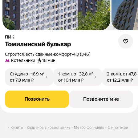
ПИК
Томилинский бульвар
Строится, есть сданные
•
комфорт
•
4.3 (346)
Котельники
18 мин.
Студии
от 18,9 м²
1-комн.
от 32,8 м²
2-комн.
от 47,8
от 7,9 млн ₽
от 10,1 млн ₽
от 12,2 млн ₽
Позвонить
Позвоните мне
и МО
Купить
Квартира в новостройке
Метро Солнцево
С ипотекой