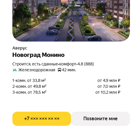
Аверус
Новоград Монино
Строится, есть сданные
•
комфорт
•
4.8 (888)
Железнодорожная
42 мин.
1-комн. от 33,8 м²
от 4,9 млн ₽
2-комн. от 49,8 м²
от 7,0 млн ₽
3-комн. от 78,5 м²
от 10,2 млн ₽
+7 ××× ××× ×× ××
Позвоните мне