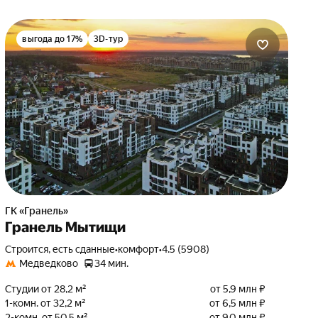
выгода до 17%
3D-тур
ГК «Гранель»
Гранель Мытищи
Строится, есть сданные
•
комфорт
•
4.5 (5908)
Медведково
34 мин.
Студии от 28,2 м²
от 5,9 млн ₽
1-комн. от 32,2 м²
от 6,5 млн ₽
2-комн. от 50,5 м²
от 9,0 млн ₽