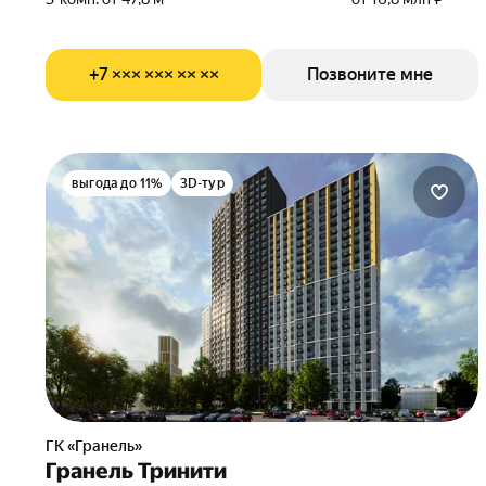
+7 ××× ××× ×× ××
Позвоните мне
выгода до 11%
3D-тур
ГК «Гранель»
Гранель Тринити