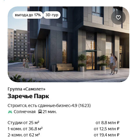
выгода до 17%
3D-тур
Группа «Самолет»
Заречье Парк
Строится, есть сданные
•
бизнес
•
4.9 (1623)
Солнечная
21 мин.
Студии от 25 м²
от 8,8 млн ₽
1-комн. от 36,8 м²
от 12,5 млн ₽
2-комн. от 62 м²
от 19,4 млн ₽