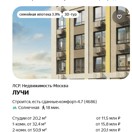
семейная ипотека 3.9%
3D-тур
ЛСР. Недвижимость-Москва
ЛУЧИ
Строится, есть сданные
•
комфорт
•
4.7 (4686)
Солнечная
18 мин.
Студии от 20,2 м²
от 11,5 млн ₽
1-комн. от 32,4 м²
от 15,8 млн ₽
2-комн. от 50,9 м²
от 20,1 млн ₽