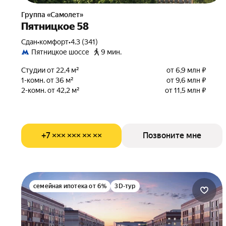
Группа «Самолет»
Пятницкое 58
Сдан
•
комфорт
•
4.3 (341)
Пятницкое шоссе
9 мин.
Студии от 22,4 м²
от 6,9 млн ₽
1-комн. от 36 м²
от 9,6 млн ₽
2-комн. от 42,2 м²
от 11,5 млн ₽
+7 ××× ××× ×× ××
Позвоните мне
семейная ипотека от 6%
3D-тур