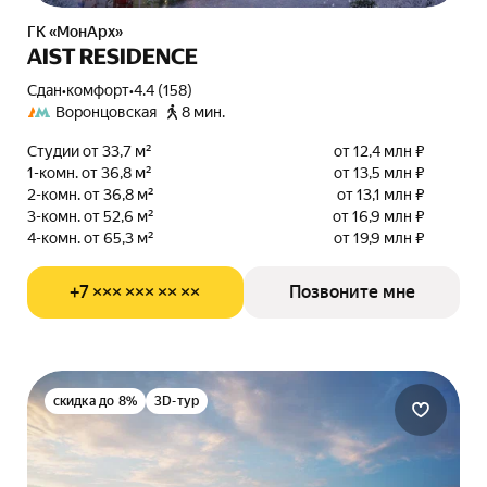
ГК «МонАрх»
AIST RESIDENCE
Сдан
•
комфорт
•
4.4 (158)
Воронцовская
8 мин.
Студии от 33,7 м²
от 12,4 млн ₽
1-комн. от 36,8 м²
от 13,5 млн ₽
2-комн. от 36,8 м²
от 13,1 млн ₽
3-комн. от 52,6 м²
от 16,9 млн ₽
4-комн. от 65,3 м²
от 19,9 млн ₽
+7 ××× ××× ×× ××
Позвоните мне
скидка до 8%
3D-тур