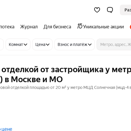
Ра
потека
Журнал
Для бизнеса
Уникальные акции
Комнат
Цена
Взнос и платёж
 отделкой от застройщика у мет
) в Москве и МО
товой отделкой площадью от 20 м² у метро МЦД Солнечная (мцд-4 в
о цене