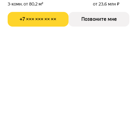
3-комн. от 80,2 м²
от 23,6 млн ₽
+7 ××× ××× ×× ××
Позвоните мне