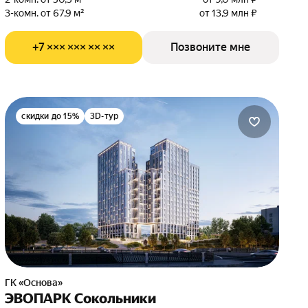
3-комн. от 67,9 м²
от 13,9 млн ₽
+7 ××× ××× ×× ××
Позвоните мне
скидки до 15%
3D-тур
ГК «Основа»
ЭВОПАРК Сокольники