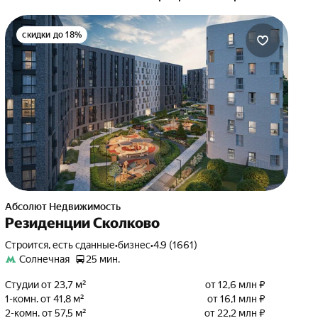
скидки до 18%
Абсолют Недвижимость
Резиденции Сколково
Строится, есть сданные
•
бизнес
•
4.9 (1661)
Солнечная
25 мин.
Студии от 23,7 м²
от 12,6 млн ₽
1-комн. от 41,8 м²
от 16,1 млн ₽
2-комн. от 57,5 м²
от 22,2 млн ₽