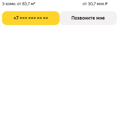
3-комн. от 83,7 м²
от 30,7 млн ₽
+7 ××× ××× ×× ××
Позвоните мне