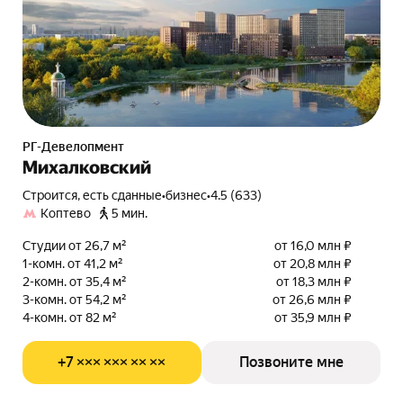
РГ-Девелопмент
Михалковский
Строится, есть сданные
•
бизнес
•
4.5 (633)
Коптево
5 мин.
Студии от 26,7 м²
от 16,0 млн ₽
1-комн. от 41,2 м²
от 20,8 млн ₽
2-комн. от 35,4 м²
от 18,3 млн ₽
3-комн. от 54,2 м²
от 26,6 млн ₽
4-комн. от 82 м²
от 35,9 млн ₽
+7 ××× ××× ×× ××
Позвоните мне