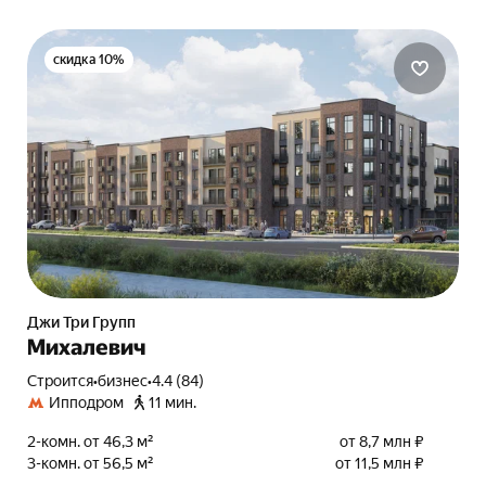
скидка 10%
Джи Три Групп
Михалевич
Строится
•
бизнес
•
4.4 (84)
Ипподром
11 мин.
2-комн. от 46,3 м²
от 8,7 млн ₽
3-комн. от 56,5 м²
от 11,5 млн ₽