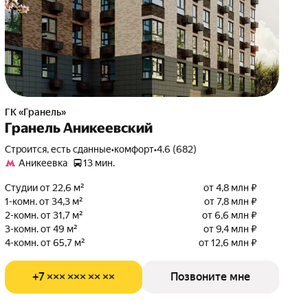
ГК «Гранель»
Гранель Аникеевский
Строится, есть сданные
•
комфорт
•
4.6 (682)
Аникеевка
13 мин.
Студии от 22,6 м²
от 4,8 млн ₽
1-комн. от 34,3 м²
от 7,8 млн ₽
2-комн. от 31,7 м²
от 6,6 млн ₽
3-комн. от 49 м²
от 9,4 млн ₽
4-комн. от 65,7 м²
от 12,6 млн ₽
+7 ××× ××× ×× ××
Позвоните мне