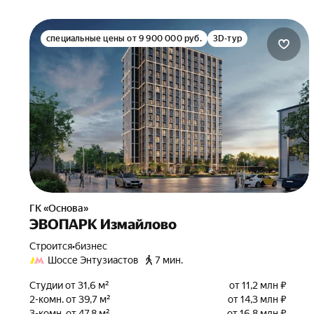
специальные цены от 9 900 000 руб.
3D-тур
ГК «Основа»
ЭВОПАРК Измайлово
Строится
•
бизнес
Шоссе Энтузиастов
7 мин.
Студии от 31,6 м²
от 11,2 млн ₽
2-комн. от 39,7 м²
от 14,3 млн ₽
3-комн. от 47,8 м²
от 16,8 млн ₽