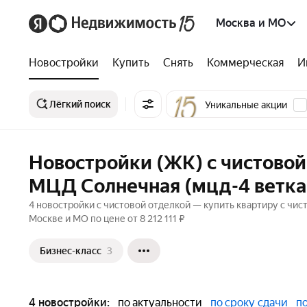
Москва и МО
Новостройки
Купить
Снять
Коммерческая
И
Лёгкий поиск
Уникальные акции
Новостройки (ЖК) с чистовой
МЦД Солнечная (мцд-4 ветка
4 новостройки с чистовой отделкой — купить квартиру с чис
Москве и МО по цене от 8 212 111 ₽
Бизнес-класс
3
4 новостройки:
по актуальности
по сроку сдачи
п