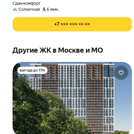
Сдан
•
комфорт
Солнечная
6 мин.
+7 ××× ××× ×× ××
Другие ЖК в Москве и МО
выгода до 17%