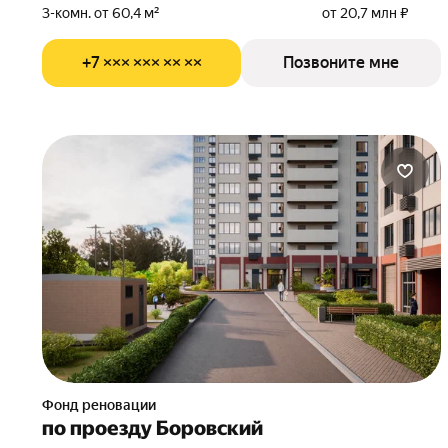
3-комн. от 60,4 м²
от 20,7 млн ₽
+7 ××× ××× ×× ××
Позвоните мне
Фонд реновации
по проезду Боровский