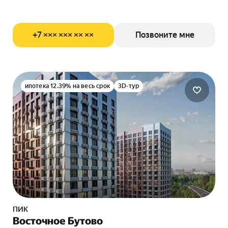
+7 ××× ××× ×× ××
Позвоните мне
ипотека 12.39% на весь срок
3D-тур
ПИК
Восточное Бутово