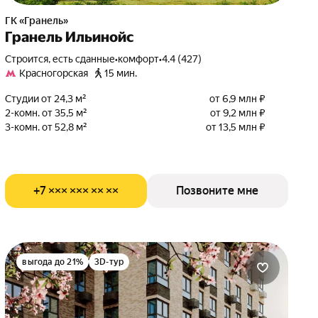
ГК «Гранель»
Гранель Ильинойс
Строится, есть сданные
•
комфорт
•
4.4 (427)
Красногорская
15 мин.
Студии от 24,3 м²
от 6,9 млн ₽
2-комн. от 35,5 м²
от 9,2 млн ₽
3-комн. от 52,8 м²
от 13,5 млн ₽
+7 ××× ××× ×× ××
Позвоните мне
выгода до 21%
3D-тур