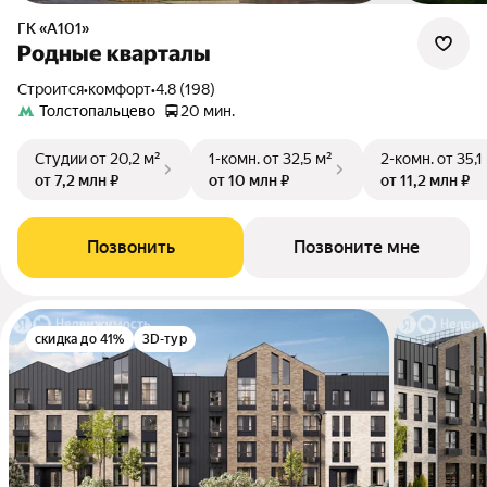
ГК «А101»
Родные кварталы
Строится
•
комфорт
•
4.8 (198)
Толстопальцево
20 мин.
Студии
от 20,2 м²
1-комн.
от 32,5 м²
2-комн.
от 35,1
от 7,2 млн ₽
от 10 млн ₽
от 11,2 млн ₽
Позвонить
Позвоните мне
скидка до 41%
3D-тур