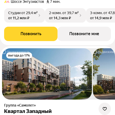
Шоссе Энтузиастов
7 мин.
Студии
от 29,4 м²
2-комн.
от 39,7 м²
3-комн.
от 47,8
от 11,2 млн ₽
от 14,3 млн ₽
от 14,9 млн ₽
Позвонить
Позвоните мне
выгода до 17%
Группа «Самолет»
Квартал Западный