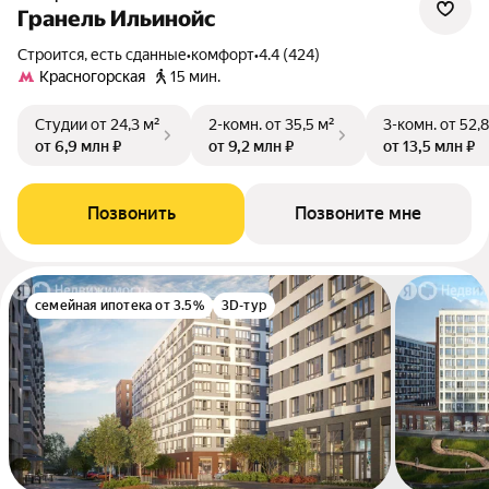
Гранель Ильинойс
Строится, есть сданные
•
комфорт
•
4.4 (424)
Красногорская
15 мин.
Студии
от 24,3 м²
2-комн.
от 35,5 м²
3-комн.
от 52,8
от 6,9 млн ₽
от 9,2 млн ₽
от 13,5 млн ₽
Позвонить
Позвоните мне
семейная ипотека от 3.5%
3D-тур