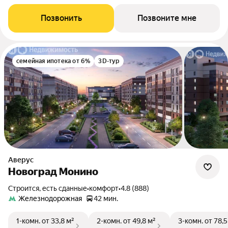
Позвонить
Позвоните мне
семейная ипотека от 6%
3D-тур
Аверус
Новоград Монино
Строится, есть сданные
•
комфорт
•
4.8 (888)
Железнодорожная
42 мин.
1-комн.
от 33,8 м²
2-комн.
от 49,8 м²
3-комн.
от 78,5