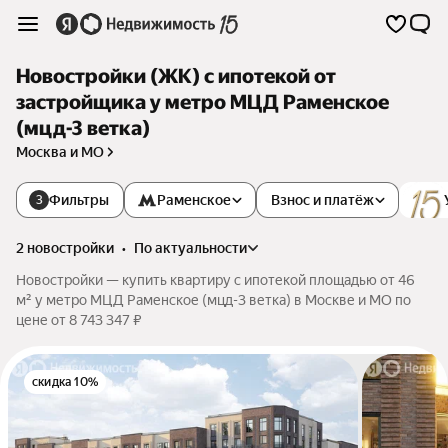
Новостройки (ЖК) с ипотекой от
застройщика у метро МЦД Раменское
(мцд-3 ветка)
Москва и МО
Фильтры
Раменское
Взнос и платёж
3
2 новостройки
•
по актуальности
Новостройки — купить квартиру с ипотекой площадью от 46
м² у метро МЦД Раменское (мцд-3 ветка) в Москве и МО по
цене от 8 743 347 ₽
скидка 10%