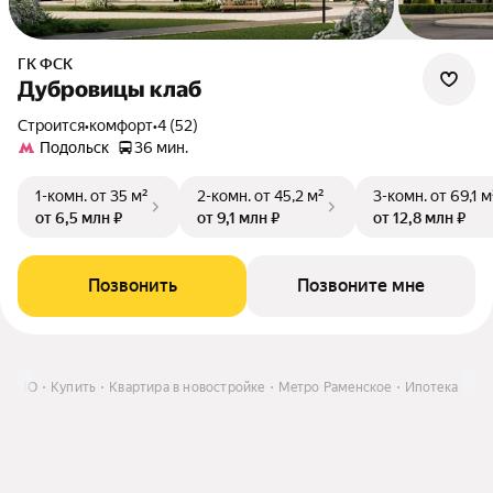
ГК ФСК
Дубровицы клаб
Строится
•
комфорт
•
4 (52)
Подольск
36 мин.
1-комн.
от 35 м²
2-комн.
от 45,2 м²
3-комн.
от 69,1 м
от 6,5 млн ₽
от 9,1 млн ₽
от 12,8 млн ₽
Позвонить
Позвоните мне
 и МО
Купить
Квартира в новостройке
Метро Раменское
Ипотека