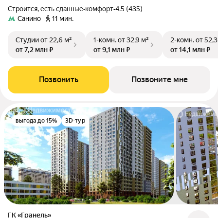
Строится, есть сданные
•
комфорт
•
4.5 (435)
Санино
11 мин.
Студии
от 22,6 м²
1-комн.
от 32,9 м²
2-комн.
от 52,3
от 7,2 млн ₽
от 9,1 млн ₽
от 14,1 млн ₽
Позвонить
Позвоните мне
выгода до 15%
3D-тур
ГК «Гранель»