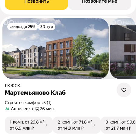
Позвонить
Позвоните мне
скидка до 25%
3D-тур
ГК ФСК
Мартемьяново Клаб
Строится
•
комфорт
•
5 (1)
Апрелевка
26 мин.
1-комн.
от 29,8 м²
2-комн.
от 71,8 м²
3-комн.
от 99,8
от 6,9 млн ₽
от 14,9 млн ₽
от 21,7 млн ₽