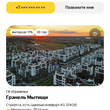
+7 ××× ××× ×× ××
Позвоните мне
выгода до 17%
3D-тур
ГК «Гранель»
Гранель Мытищи
Строится, есть сданные
•
комфорт
•
4.5 (5908)
Медведково
34 мин.