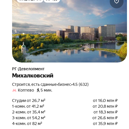
РГ-Девелопмент
Михалковский
Строится, есть сданные
•
бизнес
•
4.5 (632)
Коптево
5 мин.
Студии от 26,7 м²
от 16,0 млн ₽
1-комн. от 41,2 м²
от 20,8 млн ₽
2-комн. от 35,4 м²
от 18,3 млн ₽
3-комн. от 54,2 м²
от 26,6 млн ₽
4-комн. от 82 м²
от 35,9 млн ₽