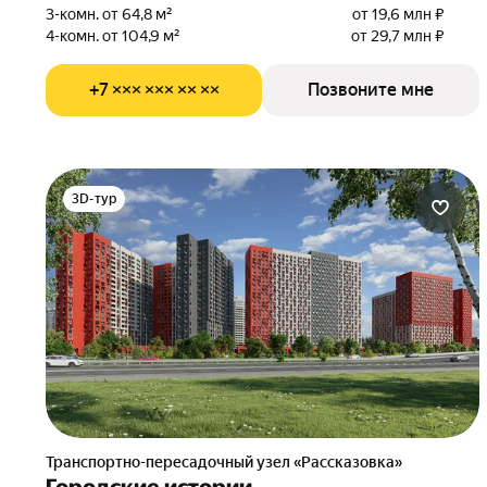
3-комн. от 64,8 м²
от 19,6 млн ₽
4-комн. от 104,9 м²
от 29,7 млн ₽
+7 ××× ××× ×× ××
Позвоните мне
3D-тур
Транспортно-пересадочный узел «Рассказовка»