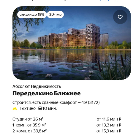
скидки до 18%
3D-тур
Абсолют Недвижимость
Переделкино Ближнее
Строится, есть сданные
•
комфорт +
•
4.9 (3172)
Пыхтино
10 мин.
Студии от 26 м²
от 11,6 млн ₽
1-комн. от 35,9 м²
от 13,3 млн ₽
2-комн. от 39,8 м²
от 15,9 млн ₽