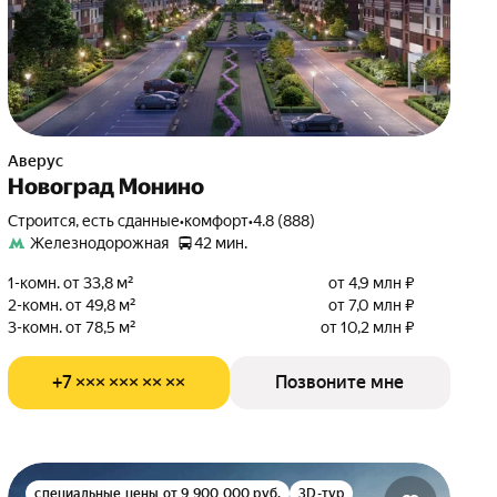
Аверус
Новоград Монино
Строится, есть сданные
•
комфорт
•
4.8 (888)
Железнодорожная
42 мин.
1-комн. от 33,8 м²
от 4,9 млн ₽
2-комн. от 49,8 м²
от 7,0 млн ₽
3-комн. от 78,5 м²
от 10,2 млн ₽
+7 ××× ××× ×× ××
Позвоните мне
специальные цены от 9 900 000 руб.
3D-тур