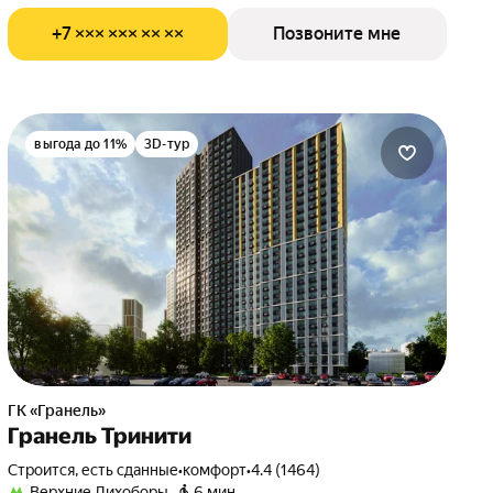
+7 ××× ××× ×× ××
Позвоните мне
выгода до 11%
3D-тур
ГК «Гранель»
Гранель Тринити
Строится, есть сданные
•
комфорт
•
4.4 (1464)
Верхние Лихоборы
6 мин.