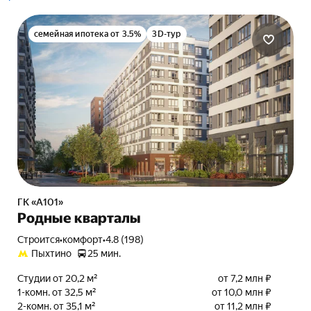
семейная ипотека от 3.5%
3D-тур
ГК «А101»
Родные кварталы
Строится
•
комфорт
•
4.8 (198)
Пыхтино
25 мин.
Студии от 20,2 м²
от 7,2 млн ₽
1-комн. от 32,5 м²
от 10,0 млн ₽
2-комн. от 35,1 м²
от 11,2 млн ₽