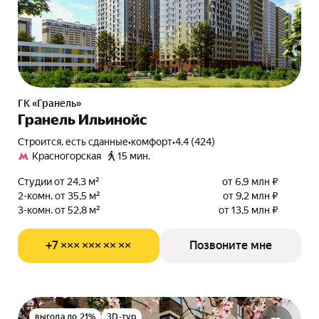
ГК «Гранель»
Гранель Ильинойс
Строится, есть сданные
•
комфорт
•
4.4 (424)
Красногорская
15 мин.
Студии от 24,3 м²
от 6,9 млн ₽
2-комн. от 35,5 м²
от 9,2 млн ₽
3-комн. от 52,8 м²
от 13,5 млн ₽
+7 ××× ××× ×× ××
Позвоните мне
выгода до 21%
3D-тур