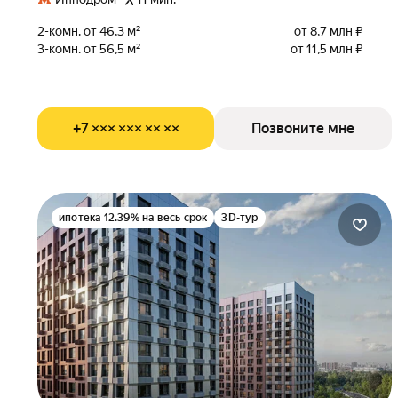
2-комн. от 46,3 м²
от 8,7 млн ₽
3-комн. от 56,5 м²
от 11,5 млн ₽
+7 ××× ××× ×× ××
Позвоните мне
ипотека 12.39% на весь срок
3D-тур