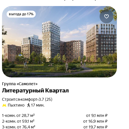
выгода до 17%
Группа «Самолет»
Литературный Квартал
Строится
•
комфорт
•
3.7 (25)
Пыхтино
17 мин.
1-комн. от 28,7 м²
от 9,1 млн ₽
2-комн. от 59,1 м²
от 16,9 млн ₽
3-комн. от 76,4 м²
от 19,7 млн ₽