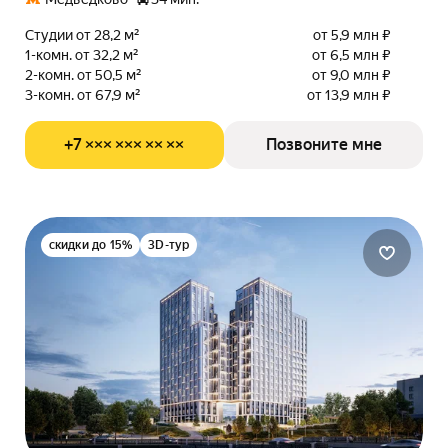
Студии от 28,2 м²
от 5,9 млн ₽
1-комн. от 32,2 м²
от 6,5 млн ₽
2-комн. от 50,5 м²
от 9,0 млн ₽
3-комн. от 67,9 м²
от 13,9 млн ₽
+7 ××× ××× ×× ××
Позвоните мне
скидки до 15%
3D-тур