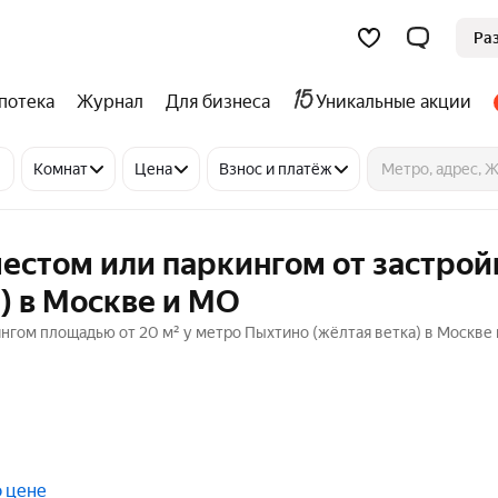
Ра
потека
Журнал
Для бизнеса
Уникальные акции
Комнат
Цена
Взнос и платёж
естом или паркингом от застрой
) в Москве и МО
нгом площадью от 20 м² у метро Пыхтино (жёлтая ветка) в Москве 
о цене