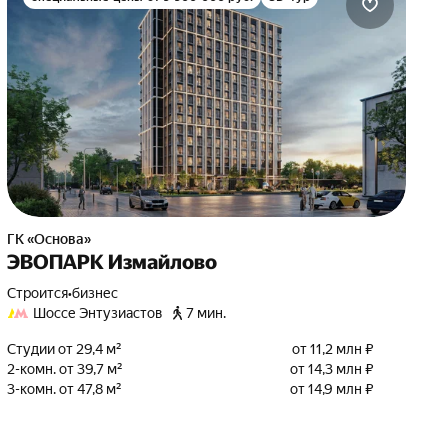
ГК «Основа»
ЭВОПАРК Измайлово
Строится
•
бизнес
Шоссе Энтузиастов
7 мин.
Студии от 29,4 м²
от 11,2 млн ₽
2-комн. от 39,7 м²
от 14,3 млн ₽
3-комн. от 47,8 м²
от 14,9 млн ₽