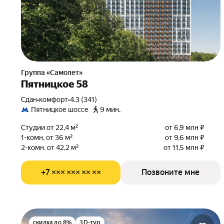
Группа «Самолет»
Пятницкое 58
Сдан
•
комфорт
•
4.3 (341)
Пятницкое шоссе
9 мин.
Студии от 22,4 м²
от 6,9 млн ₽
1-комн. от 36 м²
от 9,6 млн ₽
2-комн. от 42,2 м²
от 11,5 млн ₽
+7 ××× ××× ×× ××
Позвоните мне
скидка до 8%
3D-тур