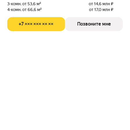
3-комн. от 53,6 м²
от 14,6 млн ₽
4-комн. от 66,6 м²
от 17,0 млн ₽
+7 ××× ××× ×× ××
Позвоните мне