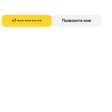
+7 ××× ××× ×× ××
Позвоните мне