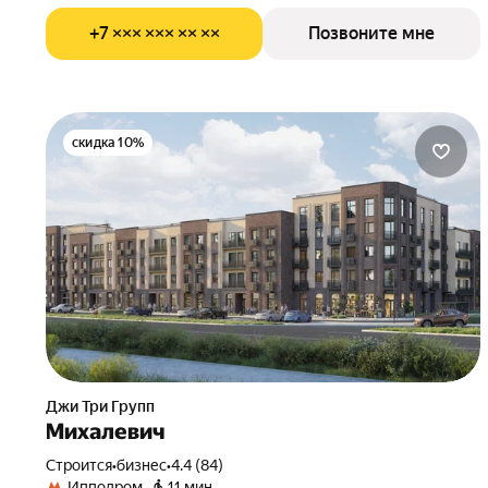
+7 ××× ××× ×× ××
Позвоните мне
скидка 10%
Джи Три Групп
Михалевич
Строится
•
бизнес
•
4.4 (84)
Ипподром
11 мин.