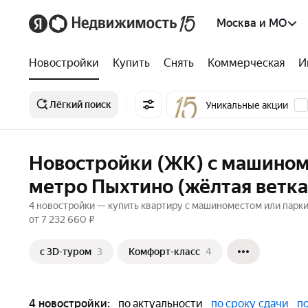
Москва и МО
Новостройки
Купить
Снять
Коммерческая
И
Лёгкий поиск
Уникальные акции
Новостройки (ЖК) с машином
метро Пыхтино (жёлтая ветка
4 новостройки — купить квартиру с машиноместом или парки
от 7 232 660 ₽
c 3D-туром
3
Комфорт-класс
4
4 новостройки:
по актуальности
по сроку сдачи
п