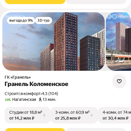
выгода до 9%
3D-тур
ГК «Гранель»
Гранель Коломенское
Строится
•
комфорт
•
4.3 (104)
Нагатинская
13 мин.
Студии
от 18,8 м²
3-комн.
от 60,9 м²
4-комн.
от 74 
от 14,2 млн ₽
от 25,8 млн ₽
от 30,4 млн ₽