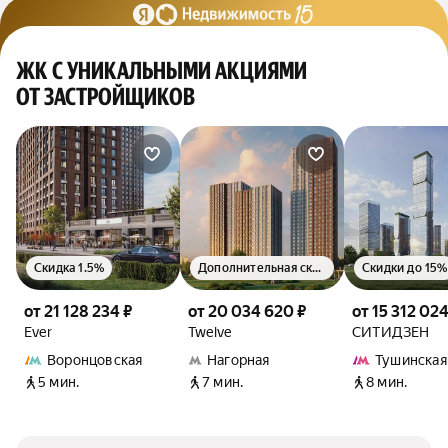
ЖК С УНИКАЛЬНЫМИ АКЦИЯМИ
ОТ ЗАСТРОЙЩИКОВ
Скидка 1.5%
Дополнительная скидка 1.5%
Скидки до 15%
от 21 128 234 ₽
от 20 034 620 ₽
от 15 312 024
Ever
Twelve
СИТИДЗЕН
Воронцовская
Нагорная
Тушинская
5 мин.
7 мин.
8 мин.