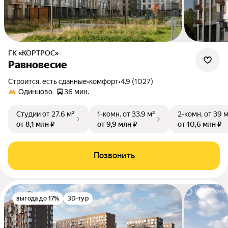
ГК «КОРТРОС»
Равновесие
Строится, есть сданные
•
комфорт
•
4.9 (1027)
Одинцово
36 мин.
Студии
от 27,6 м²
1-комн.
от 33,9 м²
2-комн.
от 39 
от 8,1 млн ₽
от 9,9 млн ₽
от 10,6 млн ₽
Позвонить
выгода до 17%
3D-тур