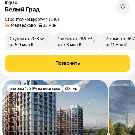
Ingrad
Белый Град
Строится
•
комфорт
•
4.1 (245)
Медведково
33 мин.
Студии
от 20,8 м²
1-комн.
от 28,9 м²
2-комн.
от 46,7
от 5,9 млн ₽
от 7,3 млн ₽
от 11 млн ₽
Позвонить
ипотека 12.39% на весь срок
3D-тур