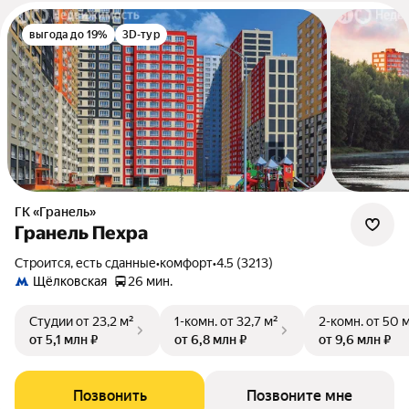
выгода до 19%
3D-тур
ГК «Гранель»
Гранель Пехра
Строится, есть сданные
•
комфорт
•
4.5 (3213)
Щёлковская
26 мин.
Студии
от 23,2 м²
1-комн.
от 32,7 м²
2-комн.
от 50 
от 5,1 млн ₽
от 6,8 млн ₽
от 9,6 млн ₽
Позвонить
Позвоните мне