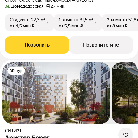
Строится, есть сданные
•
комфорт
•
4.6 (2019)
Домодедовская
27 мин.
Студии
от 22,3 м²
1-комн.
от 31,5 м²
2-комн.
от 51,8
от 4,5 млн ₽
от 5,5 млн ₽
от 8 млн ₽
Позвонить
Позвоните мне
3D-тур
СИТИ21
Аристов Берег