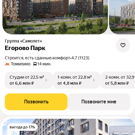
Группа «Самолет»
Егорово Парк
Строится, есть сданные
•
комфорт
•
4.7 (1123)
Томилино
14 мин.
Студии
от 22,5 м²
1-комн.
от 22,8 м²
2-комн.
от 32,9
от 6,6 млн ₽
от 4,8 млн ₽
от 5,8 млн ₽
Позвонить
Позвоните мне
выгода до 17%