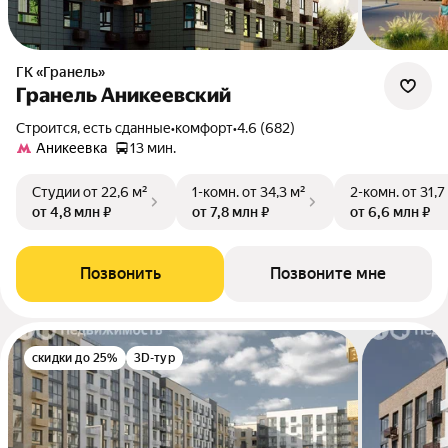
ГК «Гранель»
Гранель Аникеевский
Строится, есть сданные
•
комфорт
•
4.6 (682)
Аникеевка
13 мин.
Студии
от 22,6 м²
1-комн.
от 34,3 м²
2-комн.
от 31,7
от 4,8 млн ₽
от 7,8 млн ₽
от 6,6 млн ₽
Позвонить
Позвоните мне
скидки до 25%
3D-тур