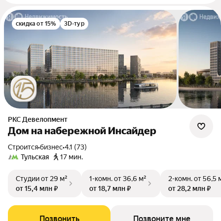
скидка от 15%
3D-тур
РКС Девелопмент
Дом на набережной Инсайдер
Строится
•
бизнес
•
4.1 (73)
Тульская
17 мин.
Студии
от 29 м²
1-комн.
от 36,6 м²
2-комн.
от 56,5 
от 15,4 млн ₽
от 18,7 млн ₽
от 28,2 млн ₽
Позвонить
Позвоните мне