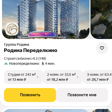
Группа Родина
Родина Переделкино
Строится
•
бизнес
•
4.3 (148)
Новопеределкино
4 мин.
Студии
от 24,1 м²
2-комн.
от 33,5 м²
3-комн.
от 63,4
от 13 млн ₽
от 18,2 млн ₽
от 28,7 млн ₽
Позвонить
Позвоните мне