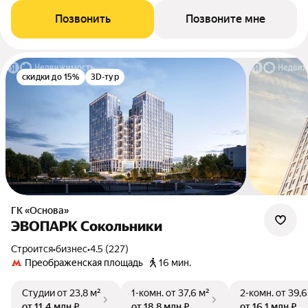
Позвонить
Позвоните мне
скидки до 15%
3D-тур
ГК «Основа»
ЭВОПАРК Сокольники
Строится
•
бизнес
•
4.5 (227)
Преображенская площадь
16 мин.
Студии
от 23,8 м²
1-комн.
от 37,6 м²
2-комн.
от 39,6
от 11,4 млн ₽
от 18,8 млн ₽
от 16,1 млн ₽