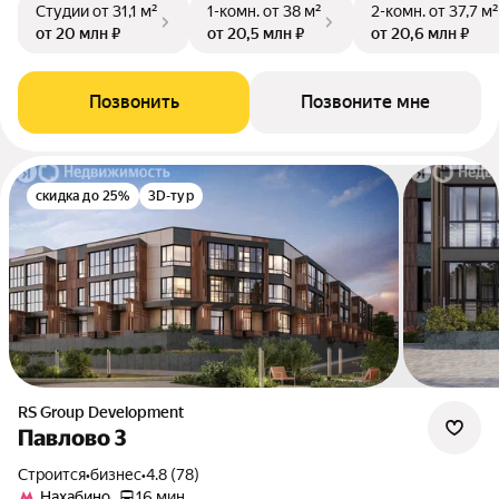
Студии
от 31,1 м²
1-комн.
от 38 м²
2-комн.
от 37,7 м²
от 20 млн ₽
от 20,5 млн ₽
от 20,6 млн ₽
Позвонить
Позвоните мне
скидка до 25%
3D-тур
RS Group Development
Павлово 3
Строится
•
бизнес
•
4.8 (78)
Нахабино
16 мин.