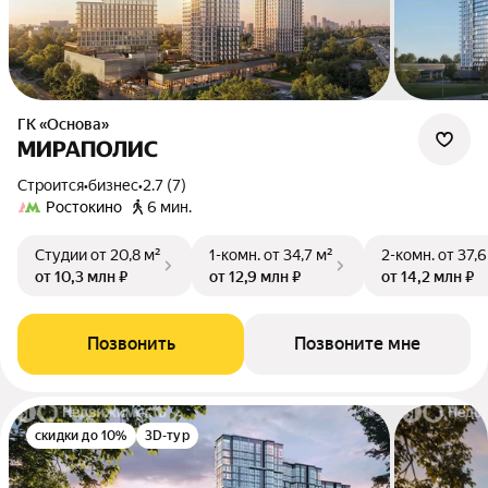
ГК «Основа»
МИРАПОЛИС
Строится
•
бизнес
•
2.7 (7)
Ростокино
6 мин.
Студии
от 20,8 м²
1-комн.
от 34,7 м²
2-комн.
от 37,6
от 10,3 млн ₽
от 12,9 млн ₽
от 14,2 млн ₽
Позвонить
Позвоните мне
скидки до 10%
3D-тур