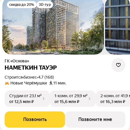
скидка до 20%
3D-тур
ГК «Основа»
НАМЕТКИН ТАУЭР
Строится
•
бизнес
•
4.7 (168)
Новые Черёмушки
11 мин.
Студии
от 23,1 м²
1-комн.
от 29,9 м²
2-комн.
от 41,9 
от 12,5 млн ₽
от 15,6 млн ₽
от 16,3 млн ₽
Позвонить
Позвоните мне