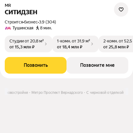
MR
СИТИДЗЕН
Строится
•
бизнес
•
3.9 (304)
Тушинская
8 мин.
Студии
от 20,8 м²
1-комн.
от 31,9 м²
2-комн.
от 52,5
от 15,3 млн ₽
от 18,4 млн ₽
от 25,8 млн ₽
Позвонить
Позвоните мне
а в новостройке
Метро Проспект Вернадского
С черновой отделкой