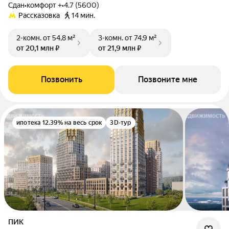
Сдан
•
комфорт +
•
4.7 (5600)
Рассказовка
14 мин.
2-комн.
от 54,8 м²
3-комн.
от 74,9 м²
от 20,1 млн ₽
от 21,9 млн ₽
Позвонить
Позвоните мне
ипотека 12.39% на весь срок
3D-тур
ПИК