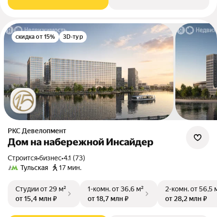
скидка от 15%
3D-тур
РКС Девелопмент
Дом на набережной Инсайдер
Строится
•
бизнес
•
4.1 (73)
Тульская
17 мин.
Студии
от 29 м²
1-комн.
от 36,6 м²
2-комн.
от 56,5 
от 15,4 млн ₽
от 18,7 млн ₽
от 28,2 млн ₽