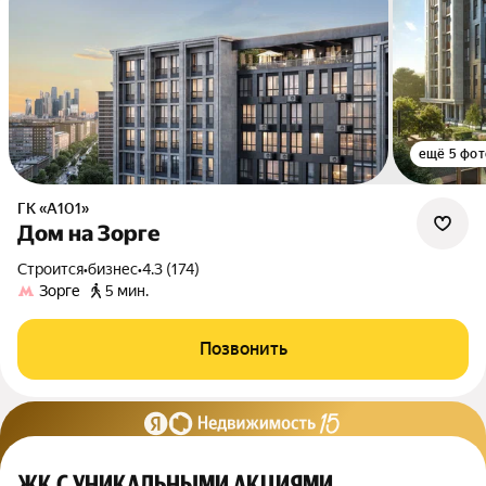
ещё 5 фот
ГК «А101»
Дом на Зорге
Строится
•
бизнес
•
4.3 (174)
Зорге
5 мин.
Позвонить
ЖК С УНИКАЛЬНЫМИ АКЦИЯМИ