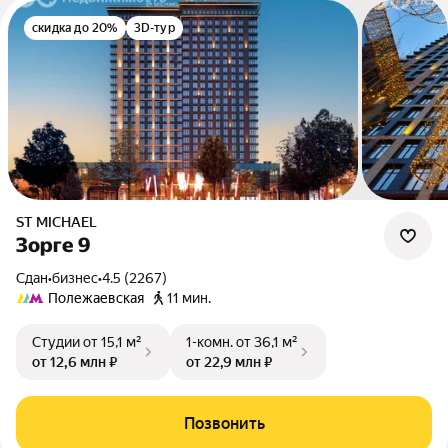
скидка до 20%
3D-тур
ST MICHAEL
Зорге 9
Сдан
•
бизнес
•
4.5 (2267)
Полежаевская
11 мин.
Студии
от 15,1 м²
1-комн.
от 36,1 м²
от 12,6 млн ₽
от 22,9 млн ₽
Позвонить