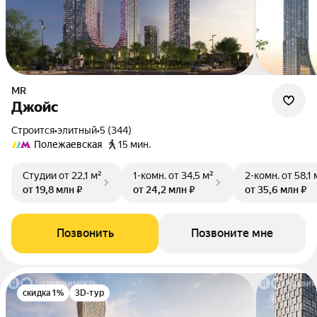
MR
Джойс
Строится
•
элитный
•
5 (344)
Полежаевская
15 мин.
Студии
от 22,1 м²
1-комн.
от 34,5 м²
2-комн.
от 58,1 
от 19,8 млн ₽
от 24,2 млн ₽
от 35,6 млн ₽
Позвонить
Позвоните мне
скидка 1%
3D-тур