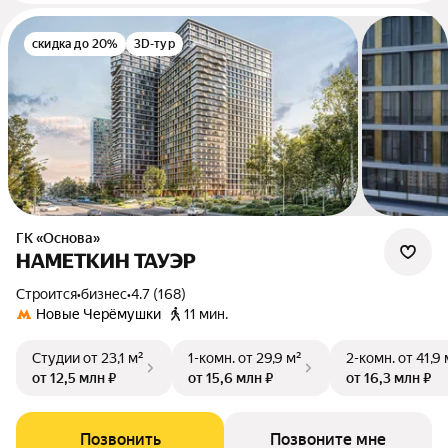
скидка до 20%
3D-тур
ГК «Основа»
НАМЕТКИН ТАУЭР
Строится
•
бизнес
•
4.7 (168)
Новые Черёмушки
11 мин.
Студии
от 23,1 м²
1-комн.
от 29,9 м²
2-комн.
от 41,9 
от 12,5 млн ₽
от 15,6 млн ₽
от 16,3 млн ₽
Позвонить
Позвоните мне