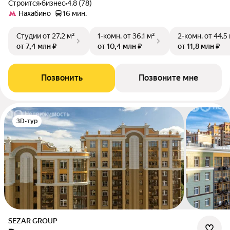
Строится
•
бизнес
•
4.8 (78)
Нахабино
16 мин.
Студии
от 27,2 м²
1-комн.
от 36,1 м²
2-комн.
от 44,5
от 7,4 млн ₽
от 10,4 млн ₽
от 11,8 млн ₽
Позвонить
Позвоните мне
3D-тур
SEZAR GROUP