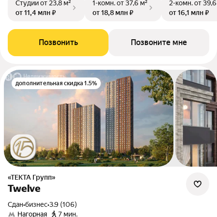
Студии
от 23,8 м²
1-комн.
от 37,6 м²
2-комн.
от 39,6
от 11,4 млн ₽
от 18,8 млн ₽
от 16,1 млн ₽
Позвонить
Позвоните мне
дополнительная скидка 1.5%
«ТЕКТА Групп»
Twelve
Сдан
•
бизнес
•
3.9 (106)
Нагорная
7 мин.