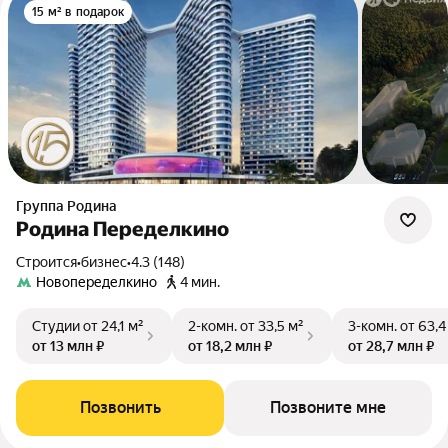
15 м² в подарок
Группа Родина
Родина Переделкино
Строится
•
бизнес
•
4.3 (148)
Новопеределкино
4 мин.
Студии
от 24,1 м²
2-комн.
от 33,5 м²
3-комн.
от 63,4
от 13 млн ₽
от 18,2 млн ₽
от 28,7 млн ₽
Позвонить
Позвоните мне