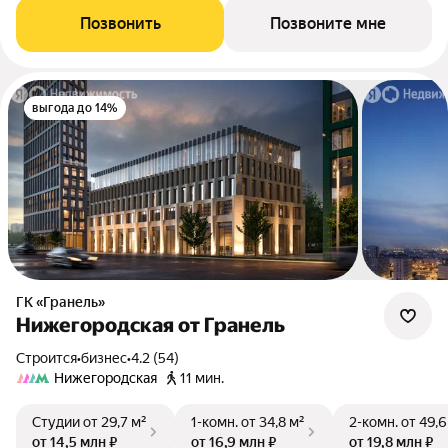
Позвонить
Позвоните мне
выгода до 14%
ГК «Гранель»
Нижегородская от Гранель
Строится
•
бизнес
•
4.2 (54)
Нижегородская
11 мин.
Студии
от 29,7 м²
1-комн.
от 34,8 м²
2-комн.
от 49,6
от 14,5 млн ₽
от 16,9 млн ₽
от 19,8 млн ₽