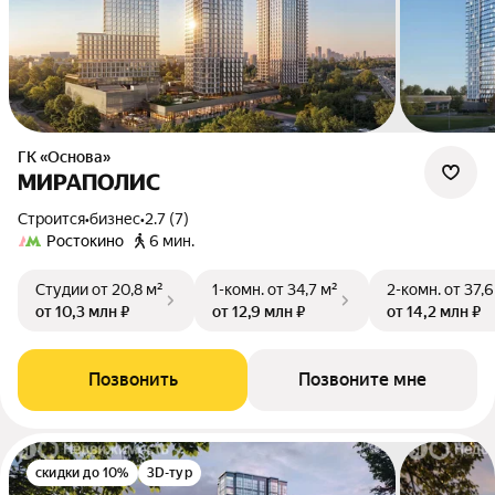
ГК «Основа»
МИРАПОЛИС
Строится
•
бизнес
•
2.7 (7)
Ростокино
6 мин.
Студии
от 20,8 м²
1-комн.
от 34,7 м²
2-комн.
от 37,6
от 10,3 млн ₽
от 12,9 млн ₽
от 14,2 млн ₽
Позвонить
Позвоните мне
скидки до 10%
3D-тур