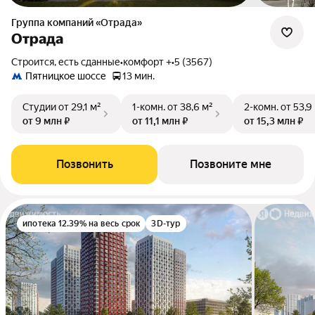
Группа компаний «Отрада»
Отрада
Строится, есть сданные
•
комфорт +
•
5 (3567)
Пятницкое шоссе
13 мин.
Студии
от 29,1 м²
1-комн.
от 38,6 м²
2-комн.
от 53,9
от 9 млн ₽
от 11,1 млн ₽
от 15,3 млн ₽
Позвонить
Позвоните мне
ипотека 12.39% на весь срок
3D-тур