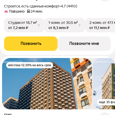
Строится, есть сданные
•
комфорт
•
4.7 (4410)
Павшино
24 мин.
Студии
от 18,7 м²
1-комн.
от 30,5 м²
2-комн.
от 47,1 
от 7,2 млн ₽
от 8,3 млн ₽
от 11,1 млн ₽
Позвонить
Позвоните мне
ипотека 12.39% на весь срок
ещё 35 фо