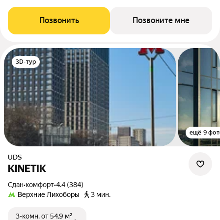
Позвонить
Позвоните мне
3D-тур
ещё 9 фот
UDS
KINETIK
Сдан
•
комфорт
•
4.4 (384)
Верхние Лихоборы
3 мин.
3-комн.
от 54,9 м²