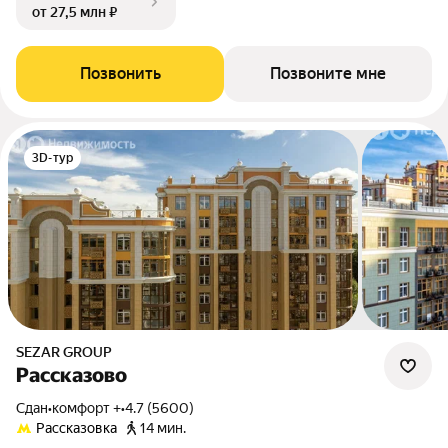
от 27,5 млн ₽
Позвонить
Позвоните мне
3D-тур
SEZAR GROUP
Рассказово
Сдан
•
комфорт +
•
4.7 (5600)
Рассказовка
14 мин.