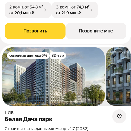
2-комн.
от 54,8 м²
3-комн.
от 74,9 м²
от 20,1 млн ₽
от 21,9 млн ₽
Позвонить
Позвоните мне
семейная ипотека 6%
3D-тур
ПИК
Белая Дача парк
Строится, есть сданные
•
комфорт
•
4.7 (2052)