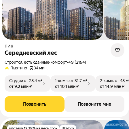
ПИК
Середневский лес
Строится, есть сданные
•
комфорт
•
4.9 (2154)
Пыхтино
34 мин.
Студии
от 28,4 м²
1-комн.
от 31,7 м²
2-комн.
от 48 м
от 9,2 млн ₽
от 10,1 млн ₽
от 14,9 млн ₽
Позвонить
Позвоните мне
ипотека 12.39% на весь срок
3D-тур