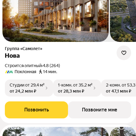
Группа «Самолет»
Нова
Строится
•
элитный
•
4.8 (264)
Поклонная
14 мин.
Студии
от 29,4 м²
1-комн.
от 35,2 м²
2-комн.
от 53,3
от 24,2 млн ₽
от 28,3 млн ₽
от 47,1 млн ₽
Позвонить
Позвоните мне