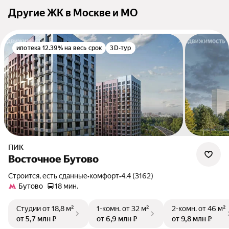
Другие ЖК в Москве и МО
ипотека 12.39% на весь срок
3D-тур
ПИК
Восточное Бутово
Строится, есть сданные
•
комфорт
•
4.4 (3162)
Бутово
18 мин.
Студии
от 18,8 м²
1-комн.
от 32 м²
2-комн.
от 46 м²
от 5,7 млн ₽
от 6,9 млн ₽
от 9,8 млн ₽