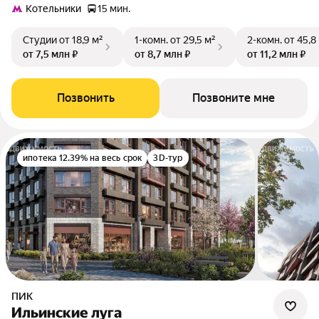
Котельники
15 мин.
Студии
от 18,9 м²
1-комн.
от 29,5 м²
2-комн.
от 45,8
от 7,5 млн ₽
от 8,7 млн ₽
от 11,2 млн ₽
Позвонить
Позвоните мне
ипотека 12.39% на весь срок
3D-тур
ПИК
Ильинские луга