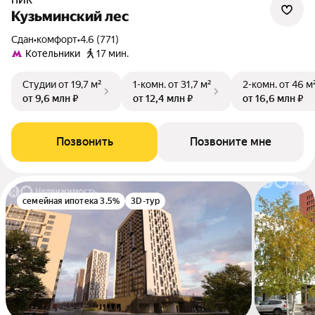
ПИК
Кузьминский лес
Сдан
•
комфорт
•
4.6 (771)
Котельники
17 мин.
Студии
от 19,7 м²
1-комн.
от 31,7 м²
2-комн.
от 46 м
от 9,6 млн ₽
от 12,4 млн ₽
от 16,6 млн ₽
Позвонить
Позвоните мне
семейная ипотека 3.5%
3D-тур