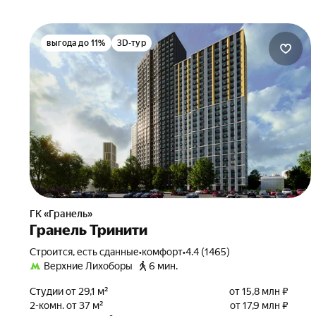
выгода до 11%
3D-тур
ГК «Гранель»
Гранель Тринити
Строится, есть сданные
•
комфорт
•
4.4 (1465)
Верхние Лихоборы
6 мин.
Студии от 29,1 м²
от 15,8 млн ₽
2-комн. от 37 м²
от 17,9 млн ₽