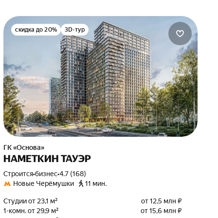
скидка до 20%
3D-тур
ГК «Основа»
НАМЕТКИН ТАУЭР
Строится
•
бизнес
•
4.7 (168)
Новые Черёмушки
11 мин.
Студии от 23,1 м²
от 12,5 млн ₽
1-комн. от 29,9 м²
от 15,6 млн ₽