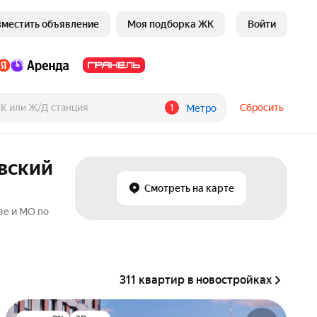
зместить объявление
Моя подборка ЖК
Войти
1
Сбросить
Метро
овский
Смотреть на карте
ве и МО по
311 квартир в новостройках