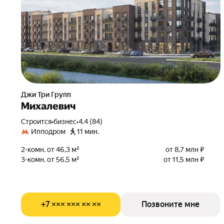
Джи Три Групп
Михалевич
Строится
•
бизнес
•
4.4 (84)
Ипподром
11 мин.
2-комн. от 46,3 м²
от 8,7 млн ₽
3-комн. от 56,5 м²
от 11,5 млн ₽
+7 ××× ××× ×× ××
Позвоните мне