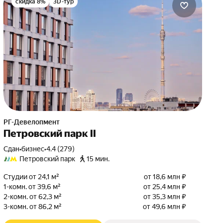
скидка 8%
3D-тур
РГ-Девелопмент
Петровский парк II
Сдан
•
бизнес
•
4.4 (279)
Петровский парк
15 мин.
Студии от 24,1 м²
от 18,6 млн ₽
1-комн. от 39,6 м²
от 25,4 млн ₽
2-комн. от 62,3 м²
от 35,3 млн ₽
3-комн. от 86,2 м²
от 49,6 млн ₽