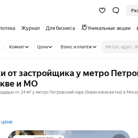
Ра
потека
Журнал
Для бизнеса
Уникальные акции
Комнат
Цена
Взнос и платёж
и от застройщика у метро Петр
скве и МО
щадью от 24 м² у метро Петровский парк (бирюзовая ветка) в Моск
 цене