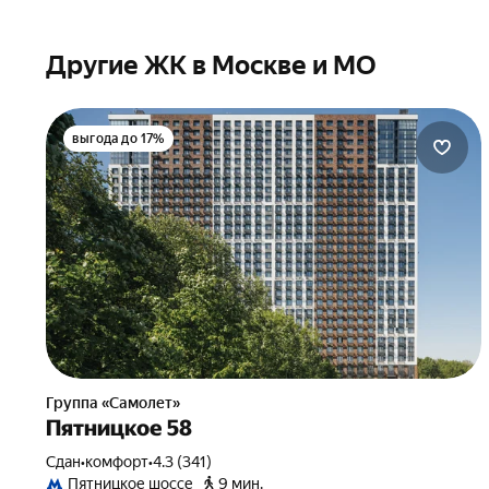
Другие ЖК в Москве и МО
выгода до 17%
Группа «Самолет»
Пятницкое 58
Сдан
•
комфорт
•
4.3 (341)
Пятницкое шоссе
9 мин.