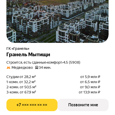
ГК «Гранель»
Гранель Мытищи
Строится, есть сданные
•
комфорт
•
4.5 (5908)
Медведково
34 мин.
Студии от 28,2 м²
от 5,9 млн ₽
1-комн. от 32,2 м²
от 6,5 млн ₽
2-комн. от 50,5 м²
от 9,0 млн ₽
3-комн. от 67,9 м²
от 13,9 млн ₽
+7 ××× ××× ×× ××
Позвоните мне