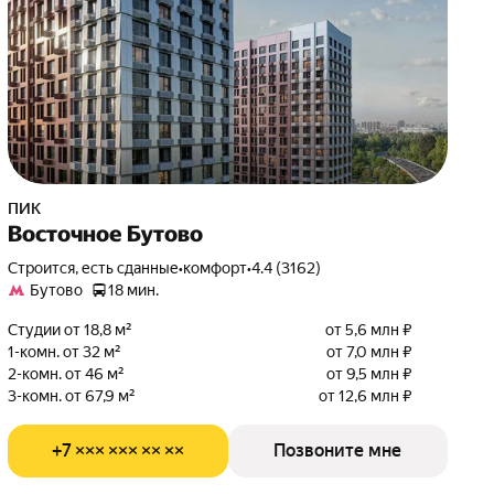
ПИК
Восточное Бутово
Строится, есть сданные
•
комфорт
•
4.4 (3162)
Бутово
18 мин.
Студии от 18,8 м²
от 5,6 млн ₽
1-комн. от 32 м²
от 7,0 млн ₽
2-комн. от 46 м²
от 9,5 млн ₽
3-комн. от 67,9 м²
от 12,6 млн ₽
+7 ××× ××× ×× ××
Позвоните мне