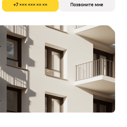
+7 ××× ××× ×× ××
Позвоните мне