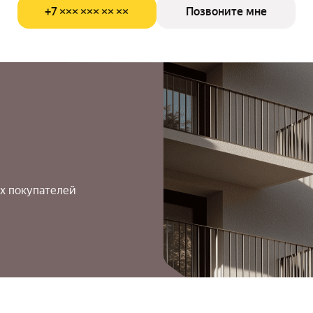
+7 ××× ××× ×× ××
Позвоните мне
х покупателей