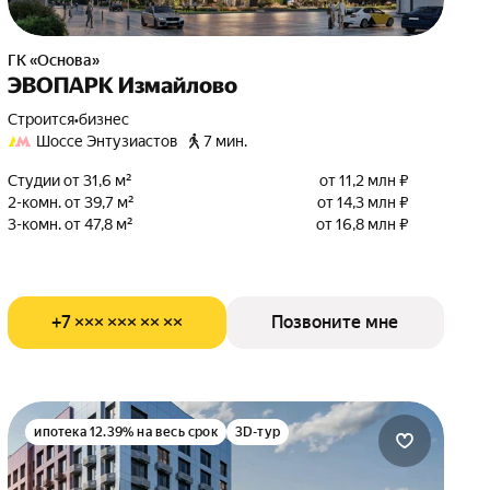
ГК «Основа»
ЭВОПАРК Измайлово
Строится
•
бизнес
Шоссе Энтузиастов
7 мин.
Студии от 31,6 м²
от 11,2 млн ₽
2-комн. от 39,7 м²
от 14,3 млн ₽
3-комн. от 47,8 м²
от 16,8 млн ₽
+7 ××× ××× ×× ××
Позвоните мне
ипотека 12.39% на весь срок
3D-тур