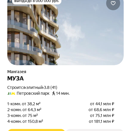
выгода до 8 000 000 руб.
Мангазея
МУЗА
Строится
•
элитный
•
3.8 (41)
Петровский парк
14 мин.
1-комн. от 38,2 м²
от 44,1 млн ₽
2-комн. от 64,3 м²
от 68,6 млн ₽
3-комн. от 75 м²
от 75,1 млн ₽
4-комн. от 150,8 м²
от 181,1 млн ₽