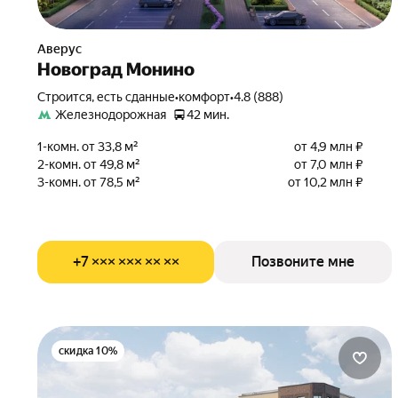
Аверус
Новоград Монино
Строится, есть сданные
•
комфорт
•
4.8 (888)
Железнодорожная
42 мин.
1-комн. от 33,8 м²
от 4,9 млн ₽
2-комн. от 49,8 м²
от 7,0 млн ₽
3-комн. от 78,5 м²
от 10,2 млн ₽
+7 ××× ××× ×× ××
Позвоните мне
скидка 10%