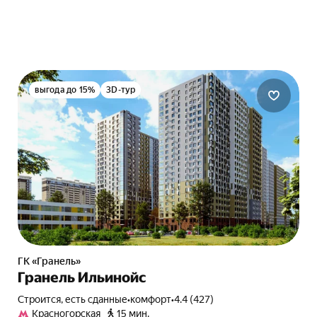
выгода до 15%
3D-тур
ГК «Гранель»
Гранель Ильинойс
Строится, есть сданные
•
комфорт
•
4.4 (427)
Красногорская
15 мин.