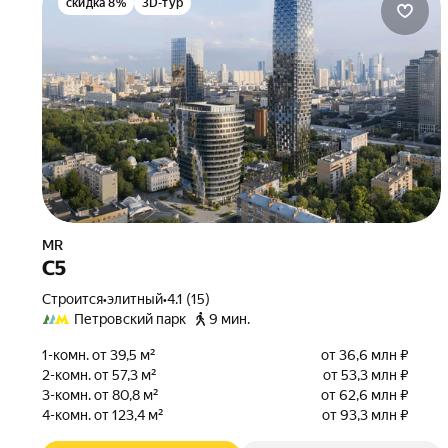
скидка 8%
3D-тур
MR
С5
Строится
•
элитный
•
4.1 (15)
Петровский парк
9 мин.
1-комн. от 39,5 м²
от 36,6 млн ₽
2-комн. от 57,3 м²
от 53,3 млн ₽
3-комн. от 80,8 м²
от 62,6 млн ₽
4-комн. от 123,4 м²
от 93,3 млн ₽