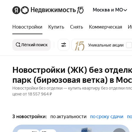
Москва и МО
Новостройки
Купить
Снять
Коммерческая
И
Лёгкий поиск
Уникальные акции
Новостройки (ЖК) без отделк
парк (бирюзовая ветка) в Мо
Новостройки без отделки — купить квартиру без отделки пло
цене от 18 557 964 ₽
3 новостройки:
по актуальности
по сроку сдачи
по