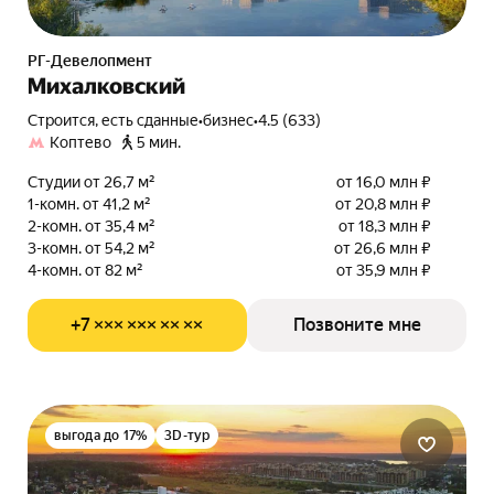
РГ-Девелопмент
Михалковский
Строится, есть сданные
•
бизнес
•
4.5 (633)
Коптево
5 мин.
Студии от 26,7 м²
от 16,0 млн ₽
1-комн. от 41,2 м²
от 20,8 млн ₽
2-комн. от 35,4 м²
от 18,3 млн ₽
3-комн. от 54,2 м²
от 26,6 млн ₽
4-комн. от 82 м²
от 35,9 млн ₽
+7 ××× ××× ×× ××
Позвоните мне
выгода до 17%
3D-тур