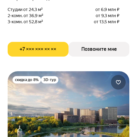
Студии от 24,3 м²
от 6,9 млн ₽
2-комн. от 36,9 м²
от 9,3 млн ₽
3-комн. от 52,8 м²
от 13,5 млн ₽
+7 ××× ××× ×× ××
Позвоните мне
скидка до 8%
3D-тур