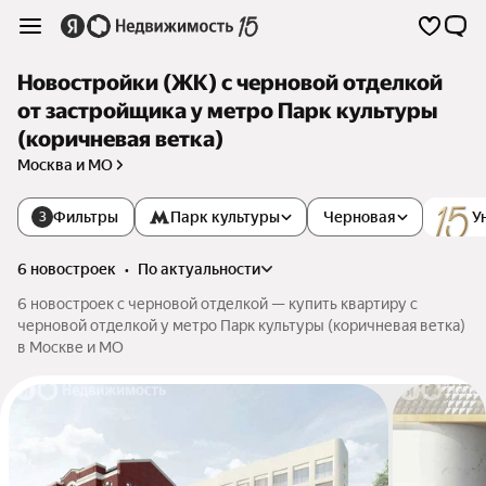
Новостройки (ЖК) с черновой отделкой
от застройщика у метро Парк культуры
(коричневая ветка)
Москва и МО
Фильтры
Парк культуры
Черновая
У
3
6 новостроек
•
по актуальности
6 новостроек с черновой отделкой — купить квартиру с
черновой отделкой у метро Парк культуры (коричневая ветка)
в Москве и МО