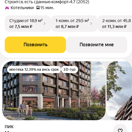
Строится, есть сданные
•
комфорт
•
4.7 (2052)
Котельники
15 мин.
Студии
от 18,9 м²
1-комн.
от 29,5 м²
2-комн.
от 45,8
от 7,5 млн ₽
от 8,7 млн ₽
от 11,3 млн ₽
Позвонить
Позвоните мне
ипотека 12.39% на весь срок
3D-тур
ПИК