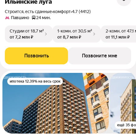
Ильинские луга
Строится, есть сданные
•
комфорт
•
4.7 (4412)
Павшино
24 мин.
Студии
от 18,7 м²
1-комн.
от 30,5 м²
2-комн.
от 47,1 
от 7,2 млн ₽
от 8,7 млн ₽
от 11,1 млн ₽
Позвонить
Позвоните мне
ипотека 12.39% на весь срок
ещё 35 фо