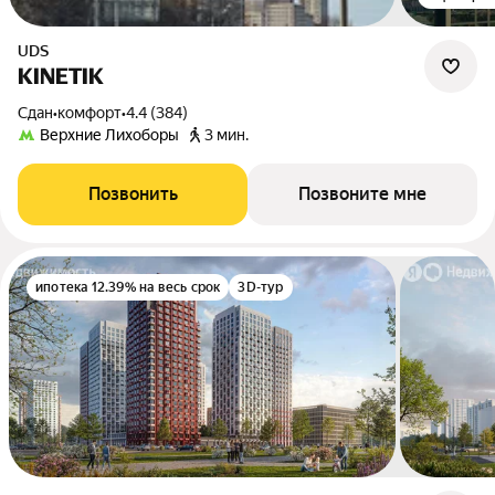
UDS
KINETIK
Сдан
•
комфорт
•
4.4 (384)
Верхние Лихоборы
3 мин.
Позвонить
Позвоните мне
ипотека 12.39% на весь срок
3D-тур