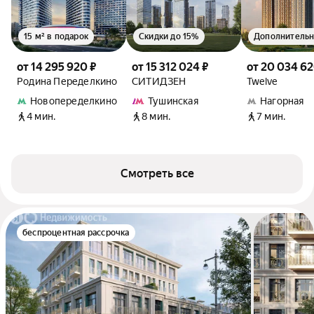
15 м² в подарок
Скидки до 15%
от 14 295 920 ₽
от 15 312 024 ₽
от 20 034 62
Родина Переделкино
СИТИДЗЕН
Twelve
Новопеределкино
Тушинская
Нагорная
4 мин.
8 мин.
7 мин.
Смотреть все
беспроцентная рассрочка