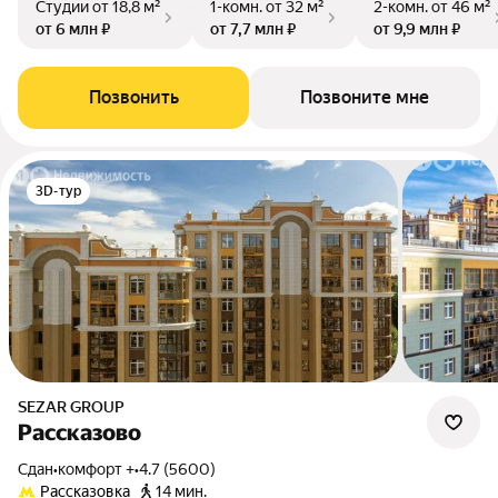
Студии
от 18,8 м²
1-комн.
от 32 м²
2-комн.
от 46 м²
от 6 млн ₽
от 7,7 млн ₽
от 9,9 млн ₽
Позвонить
Позвоните мне
3D-тур
SEZAR GROUP
Рассказово
Сдан
•
комфорт +
•
4.7 (5600)
Рассказовка
14 мин.