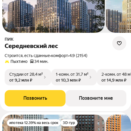
ПИК
Середневский лес
Строится, есть сданные
•
комфорт
•
4.9 (2154)
Пыхтино
34 мин.
Студии
от 28,4 м²
1-комн.
от 31,7 м²
2-комн.
от 48 м
от 9,2 млн ₽
от 10,3 млн ₽
от 14,9 млн ₽
Позвонить
Позвоните мне
ипотека 12.39% на весь срок
3D-тур