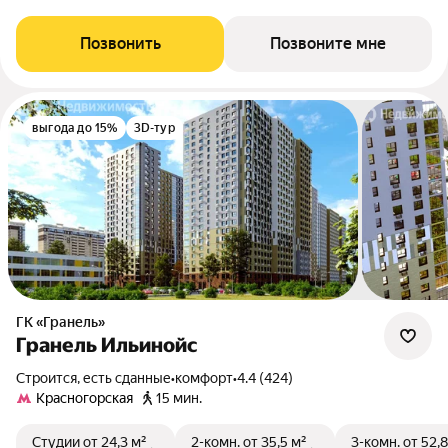
Позвонить
Позвоните мне
выгода до 15%
3D-тур
ГК «Гранель»
Гранель Ильинойс
Строится, есть сданные
•
комфорт
•
4.4 (424)
Красногорская
15 мин.
Студии
от 24,3 м²
2-комн.
от 35,5 м²
3-комн.
от 52,8