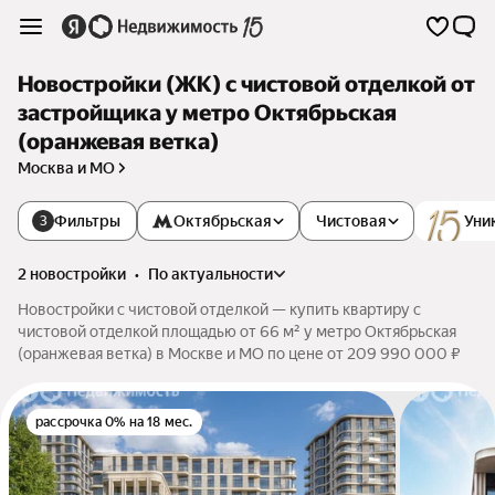
Новостройки (ЖК) с чистовой отделкой от
застройщика у метро Октябрьская
(оранжевая ветка)
Москва и МО
Фильтры
Октябрьская
Чистовая
Уни
3
2 новостройки
•
по актуальности
Новостройки с чистовой отделкой — купить квартиру с
чистовой отделкой площадью от 66 м² у метро Октябрьская
(оранжевая ветка) в Москве и МО по цене от 209 990 000 ₽
рассрочка 0% на 18 мес.