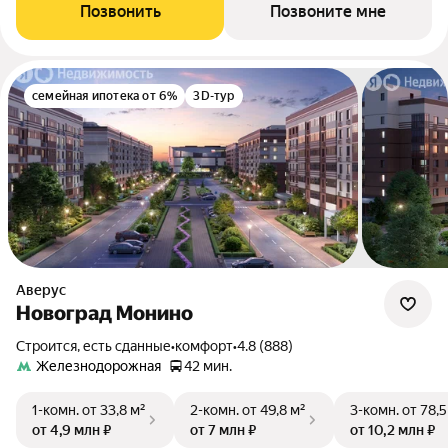
Позвонить
Позвоните мне
семейная ипотека от 6%
3D-тур
Аверус
Новоград Монино
Строится, есть сданные
•
комфорт
•
4.8 (888)
Железнодорожная
42 мин.
1-комн.
от 33,8 м²
2-комн.
от 49,8 м²
3-комн.
от 78,5
от 4,9 млн ₽
от 7 млн ₽
от 10,2 млн ₽