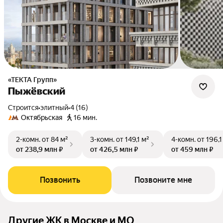
«ТЕКТА Групп»
Пыжёвский
Строится
•
элитный
•
4 (16)
Октябрьская
16 мин.
2-комн.
от 84 м²
3-комн.
от 149,1 м²
4-комн.
от 196,1
от 238,9 млн ₽
от 426,5 млн ₽
от 459 млн ₽
Позвонить
Позвоните мне
Другие ЖК в Москве и МО