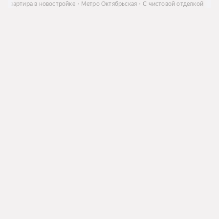
ь
Квартира в новостройке
Метро Октябрьская
С чистовой отделкой