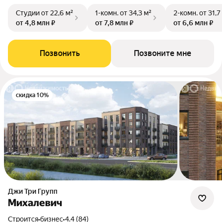
Студии
от 22,6 м²
1-комн.
от 34,3 м²
2-комн.
от 31,7
от 4,8 млн ₽
от 7,8 млн ₽
от 6,6 млн ₽
Позвонить
Позвоните мне
скидка 10%
Джи Три Групп
Михалевич
Строится
•
бизнес
•
4.4 (84)