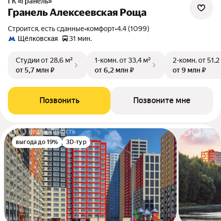
ГК «Гранель»
Гранель Алексеевская Роща
Строится, есть сданные
•
комфорт
•
4.4 (1099)
Щёлковская
31 мин.
Студии
от 28,6 м²
1-комн.
от 33,4 м²
2-комн.
от 51,2
от 5,7 млн ₽
от 6,2 млн ₽
от 9 млн ₽
Позвонить
Позвоните мне
выгода до 19%
3D-тур