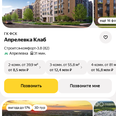
ещё 16 фо
ГК ФСК
Апрелевка Клаб
Строится
•
комфорт
•
3.8 (82)
Апрелевка
31 мин.
2-комн.
от 39,9 м²
3-комн.
от 55,8 м²
4-комн.
от 81 
от 8,5 млн ₽
от 12,4 млн ₽
от 16,8 млн ₽
Позвонить
Позвоните мне
выгода до 17%
3D-тур