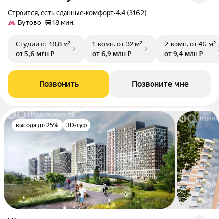
Строится, есть сданные
•
комфорт
•
4.4 (3162)
Бутово
18 мин.
Студии
от 18,8 м²
1-комн.
от 32 м²
2-комн.
от 46 м²
от 5,6 млн ₽
от 6,9 млн ₽
от 9,4 млн ₽
Позвонить
Позвоните мне
выгода до 25%
3D-тур