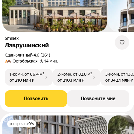
Sminex
Лаврушинский
Сдан
•
элитный
•
4.6 (261)
Октябрьская
14 мин.
1-комн.
от 66,4 м²
2-комн.
от 82,8 м²
3-комн.
от 130
от 210 млн ₽
от 210,1 млн ₽
от 342,1 млн ₽
Позвонить
Позвоните мне
рассрочка 0%